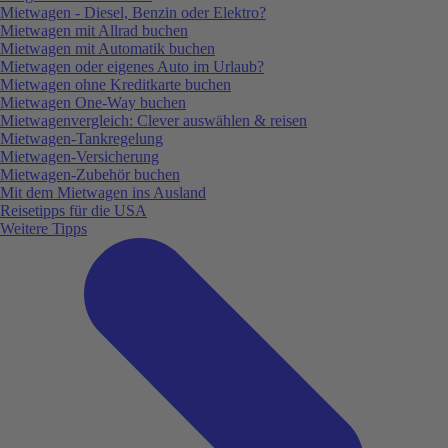
Mietwagen - Diesel, Benzin oder Elektro?
Mietwagen mit Allrad buchen
Mietwagen mit Automatik buchen
Mietwagen oder eigenes Auto im Urlaub?
Mietwagen ohne Kreditkarte buchen
Mietwagen One-Way buchen
Mietwagenvergleich: Clever auswählen & reisen
Mietwagen-Tankregelung
Mietwagen-Versicherung
Mietwagen-Zubehör buchen
Mit dem Mietwagen ins Ausland
Reisetipps für die USA
Weitere Tipps