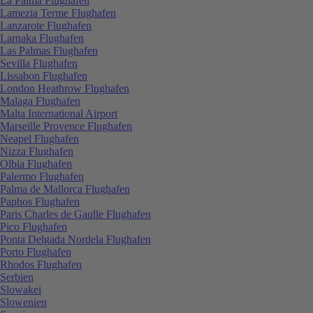
La Palma Flughafen
Lamezia Terme Flughafen
Lanzarote Flughafen
Larnaka Flughafen
Las Palmas Flughafen
Sevilla Flughafen
Lissabon Flughafen
London Heathrow Flughafen
Malaga Flughafen
Malta International Airport
Marseille Provence Flughafen
Neapel Flughafen
Nizza Flughafen
Olbia Flughafen
Palermo Flughafen
Palma de Mallorca Flughafen
Paphos Flughafen
Paris Charles de Gaulle Flughafen
Pico Flughafen
Ponta Delgada Nordela Flughafen
Porto Flughafen
Rhodos Flughafen
Serbien
Slowakei
Slowenien