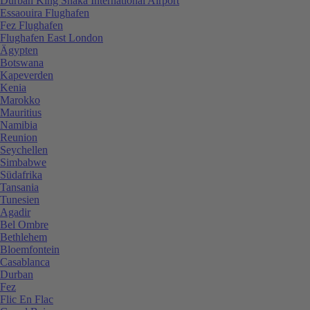
Durban King Shaka International Airport
Essaouira Flughafen
Fez Flughafen
Flughafen East London
Ägypten
Botswana
Kapeverden
Kenia
Marokko
Mauritius
Namibia
Reunion
Seychellen
Simbabwe
Südafrika
Tansania
Tunesien
Agadir
Bel Ombre
Bethlehem
Bloemfontein
Casablanca
Durban
Fez
Flic En Flac