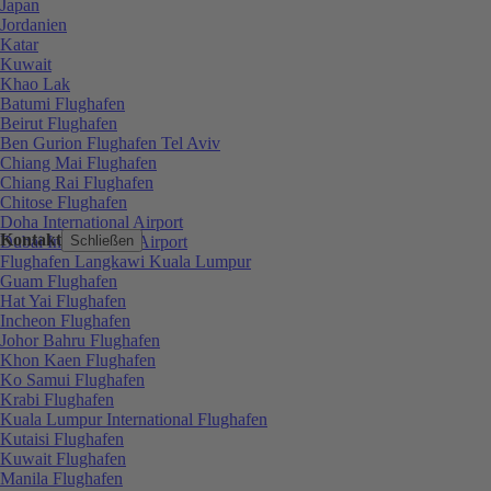
Japan
Jordanien
Katar
Kuwait
Khao Lak
Batumi Flughafen
Beirut Flughafen
Ben Gurion Flughafen Tel Aviv
Chiang Mai Flughafen
Chiang Rai Flughafen
Chitose Flughafen
Doha International Airport
Kontakt
Dubai International Airport
Schließen
Flughafen Langkawi Kuala Lumpur
Guam Flughafen
Hat Yai Flughafen
Incheon Flughafen
Johor Bahru Flughafen
Khon Kaen Flughafen
Ko Samui Flughafen
Krabi Flughafen
Kuala Lumpur International Flughafen
Kutaisi Flughafen
Kuwait Flughafen
Manila Flughafen