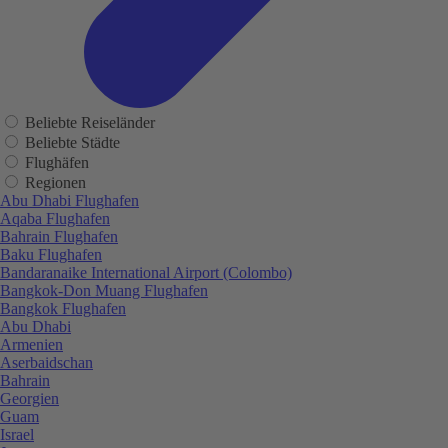
Beliebte Reiseländer
Beliebte Städte
Flughäfen
Regionen
Abu Dhabi Flughafen
Aqaba Flughafen
Bahrain Flughafen
Baku Flughafen
Bandaranaike International Airport (Colombo)
Bangkok-Don Muang Flughafen
Bangkok Flughafen
Abu Dhabi
Armenien
Aserbaidschan
Bahrain
Georgien
Guam
Israel