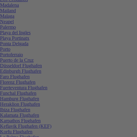
Madalena
Mailand
Malaga
Neapel
Palermo
Playa del Ingles
Playa Portinatx
Ponta Delgada
Porto
Portoferraio
Puerto de la Cruz
Düsseldorf Flughafen
Edinburgh Flughafen
Faro Flughafen
Florenz Flughafen
Fuerteventura Flughafen
Funchal Flughafen
Hamburg Flughafen
Heraklion Flughafen
Ibiza Flughafen
Kalamata Flughafen
Karpathos Flughafen
Keflavik Flughafen (KEF)
Korfu Flughafen