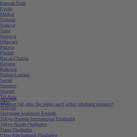
Kuwait-Stadt
Kyoto
Maskat
Nagano
Nagoya
Naha
Natanya
Odawara
Pattaya
Phuket
Ras al-Chaima
Rayong
Rehovot
Rishon Letzion
Samui
Sapporo
Sharjah
Tel Aviv
Account
Tiflis
Wussten Sie, dass Sie vieles auch selbst erledigen können?
Yerevan
Vereinigte Arabische Emirate
Tokyo-Haneda International Flughafen
Tokyo-Narita Flughafen
Trang Flughafen
Ubon Ratchathanii Flughafen