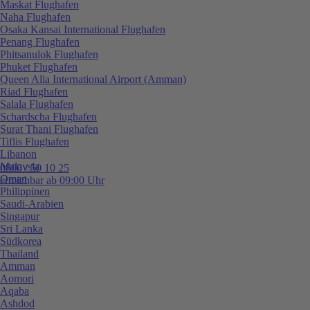
Maskat Flughafen
Naha Flughafen
Osaka Kansai International Flughafen
Penang Flughafen
Phitsanulok Flughafen
Phuket Flughafen
Queen Alia International Airport (Amman)
Riad Flughafen
Salala Flughafen
Schardscha Flughafen
Surat Thani Flughafen
Tiflis Flughafen
Libanon
Malaysia
0800 / 50 10 25
Oman
erreichbar ab 09:00 Uhr
Philippinen
Saudi-Arabien
Singapur
Sri Lanka
Südkorea
Thailand
Amman
Aomori
Aqaba
Ashdod