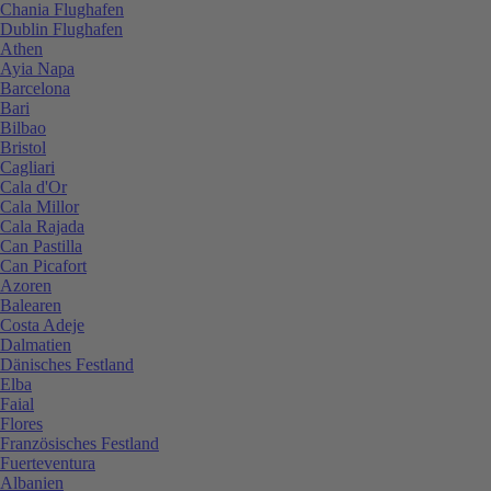
Chania Flughafen
Dublin Flughafen
Athen
Ayia Napa
Barcelona
Bari
Bilbao
Bristol
Cagliari
Cala d'Or
Cala Millor
Cala Rajada
Can Pastilla
Can Picafort
Azoren
Balearen
Costa Adeje
Dalmatien
Dänisches Festland
Elba
Faial
Flores
Französisches Festland
Fuerteventura
Albanien