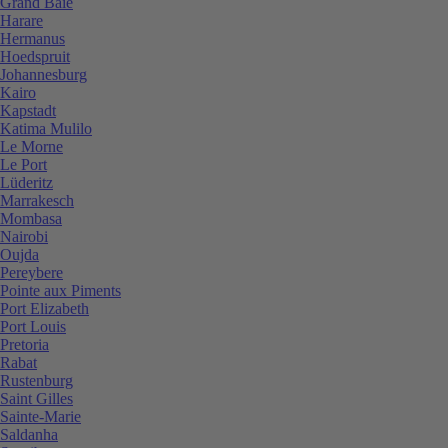
Grand Baie
Harare
Hermanus
Hoedspruit
Johannesburg
Kairo
Kapstadt
Katima Mulilo
Le Morne
Le Port
Lüderitz
Marrakesch
Mombasa
Nairobi
Oujda
Pereybere
Pointe aux Piments
Port Elizabeth
Port Louis
Pretoria
Rabat
Rustenburg
Saint Gilles
Sainte-Marie
Saldanha