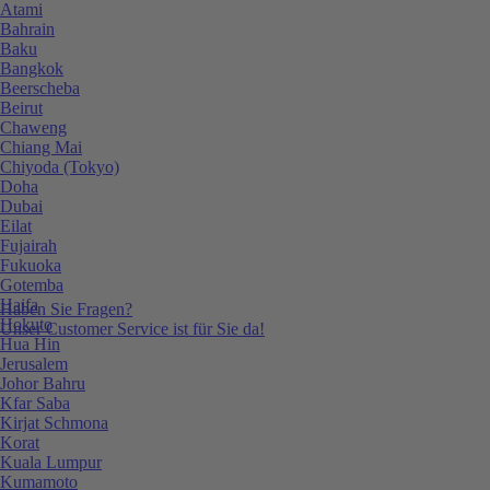
Atami
Bahrain
Baku
Bangkok
Beerscheba
Beirut
Chaweng
Chiang Mai
Chiyoda (Tokyo)
Doha
Dubai
Eilat
Fujairah
Fukuoka
Gotemba
Haifa
Haben Sie Fragen?
Hokuto
Unser Customer Service ist für Sie da!
Hua Hin
Jerusalem
Johor Bahru
Kfar Saba
Kirjat Schmona
Korat
Kuala Lumpur
Kumamoto