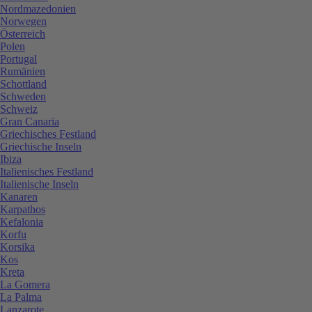
Nordmazedonien
Norwegen
Österreich
Polen
Portugal
Rumänien
Schottland
Schweden
Schweiz
Gran Canaria
Griechisches Festland
Griechische Inseln
Ibiza
Italienisches Festland
Italienische Inseln
Kanaren
Karpathos
Kefalonia
Korfu
Korsika
Kos
Kreta
La Gomera
La Palma
Lanzarote