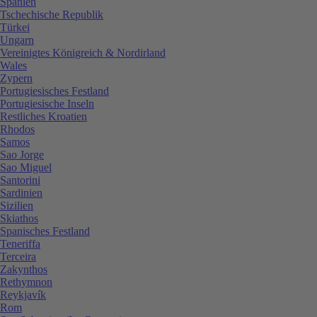
Spanien
Tschechische Republik
Türkei
Ungarn
Vereinigtes Königreich & Nordirland
Wales
Zypern
Portugiesisches Festland
Portugiesische Inseln
Restliches Kroatien
Rhodos
Samos
Sao Jorge
Sao Miguel
Santorini
Sardinien
Sizilien
Skiathos
Spanisches Festland
Teneriffa
Terceira
Zakynthos
Rethymnon
Reykjavík
Rom