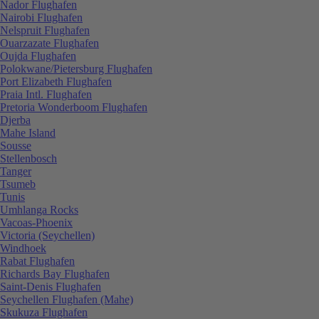
Nador Flughafen
Nairobi Flughafen
Nelspruit Flughafen
Ouarzazate Flughafen
Oujda Flughafen
Polokwane/Pietersburg Flughafen
Port Elizabeth Flughafen
Praia Intl. Flughafen
Pretoria Wonderboom Flughafen
Djerba
Mahe Island
Sousse
Stellenbosch
Tanger
Tsumeb
Tunis
Umhlanga Rocks
Vacoas-Phoenix
Victoria (Seychellen)
Windhoek
Rabat Flughafen
Richards Bay Flughafen
Saint-Denis Flughafen
Seychellen Flughafen (Mahe)
Skukuza Flughafen