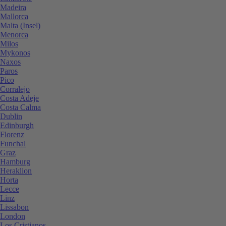
Madeira
Mallorca
Malta (Insel)
Menorca
Milos
Mykonos
Naxos
Paros
Pico
Corralejo
Costa Adeje
Costa Calma
Dublin
Edinburgh
Florenz
Funchal
Graz
Hamburg
Heraklion
Horta
Lecce
Linz
Lissabon
London
Los Cristianos