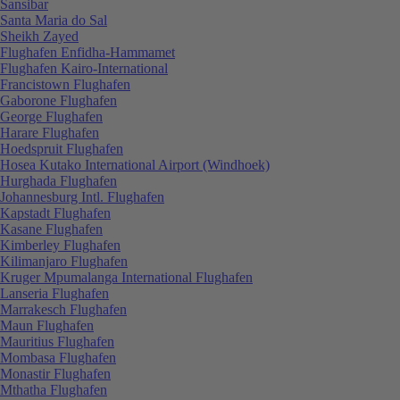
Sansibar
Santa Maria do Sal
Sheikh Zayed
Flughafen Enfidha-Hammamet
Flughafen Kairo-International
Francistown Flughafen
Gaborone Flughafen
George Flughafen
Harare Flughafen
Hoedspruit Flughafen
Hosea Kutako International Airport (Windhoek)
Hurghada Flughafen
Johannesburg Intl. Flughafen
Kapstadt Flughafen
Kasane Flughafen
Kimberley Flughafen
Kilimanjaro Flughafen
Kruger Mpumalanga International Flughafen
Lanseria Flughafen
Marrakesch Flughafen
Maun Flughafen
Mauritius Flughafen
Mombasa Flughafen
Monastir Flughafen
Mthatha Flughafen