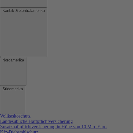
Karibik & Zentralamerika
Nordamerika
Südamerika
Vollkaskoschutz
Landesübliche Haftpflichtversicherung
Zusatzhaftpflichtversicherung in Höhe von 10 Mio. Euro
Kfz-Diebstahlschutz