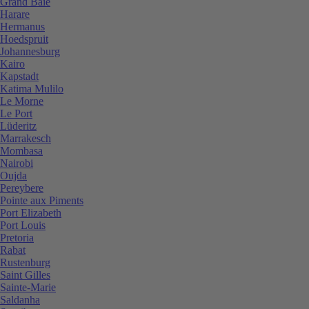
Grand Baie
Harare
Hermanus
Hoedspruit
Johannesburg
Kairo
Kapstadt
Katima Mulilo
Le Morne
Le Port
Lüderitz
Marrakesch
Mombasa
Nairobi
Oujda
Pereybere
Pointe aux Piments
Port Elizabeth
Port Louis
Pretoria
Rabat
Rustenburg
Saint Gilles
Sainte-Marie
Saldanha