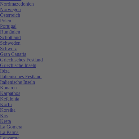
Nordmazedonien
Norwegen
Österreich
Polen
Portugal
Rumänien
Schottland
Schweden
Schweiz
Gran Canaria
Griechisches Festland
Griechische Inseln
Ibiza
Italienisches Festland
Italienische Inseln
Kanaren
Karpathos
Kefalonia
Korfu
Korsika
Kos
Kreta
La Gomera
La Palma
Lanzarote