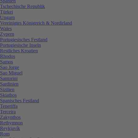
Spanien
Tschechische Republik
Türkei
Ungarn
Vereinigtes Königreich & Nordirland
Wales
Zypern
Portugiesisches Festland
Portugiesische Inseln
Restliches Kroatien
Rhodos
Samos
Sao Jorge
Sao Miguel
Santorini
Sardinien
Sizilien
Skiathos
Spanisches Festland
Teneriffa
Terceira
Zakynthos
Rethymnon
Reykjavík
Rom