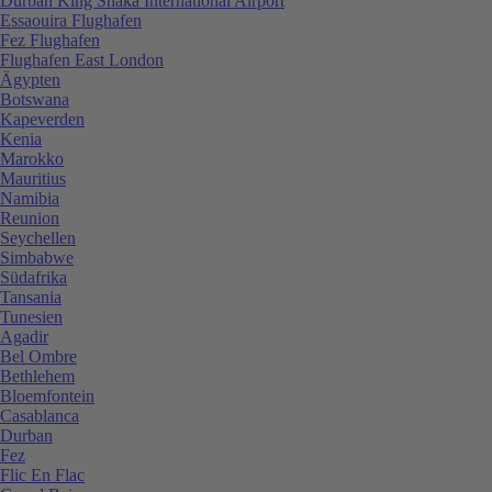
Durban King Shaka International Airport
Essaouira Flughafen
Fez Flughafen
Flughafen East London
Ägypten
Botswana
Kapeverden
Kenia
Marokko
Mauritius
Namibia
Reunion
Seychellen
Simbabwe
Südafrika
Tansania
Tunesien
Agadir
Bel Ombre
Bethlehem
Bloemfontein
Casablanca
Durban
Fez
Flic En Flac