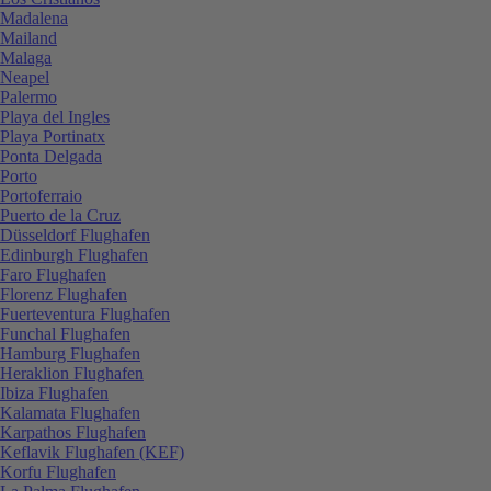
Madalena
Mailand
Malaga
Neapel
Palermo
Playa del Ingles
Playa Portinatx
Ponta Delgada
Porto
Portoferraio
Puerto de la Cruz
Düsseldorf Flughafen
Edinburgh Flughafen
Faro Flughafen
Florenz Flughafen
Fuerteventura Flughafen
Funchal Flughafen
Hamburg Flughafen
Heraklion Flughafen
Ibiza Flughafen
Kalamata Flughafen
Karpathos Flughafen
Keflavik Flughafen (KEF)
Korfu Flughafen