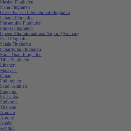
Maskat Flughafen
Naha Flughafen
Osaka Kansai International Flughafen
Penang Flughafen
Phitsanulok Flughafen
Phuket Flughafen
Queen Alia International Airport (Amman)
Riad Flughafen
Salala Flughafen
Schardscha Flughafen
Surat Thani Flughafen
Tiflis Flughafen
Libanon
Malaysia
Oman
Philippinen
Saudi-Arabien
Singapur
Sri Lanka
Südkorea
Thailand
Amman
Aomori
Aqaba
Ashdod