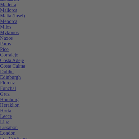
Madeira
Mallorca
Malta (Insel)
Menorca
Milos
Mykonos
Naxos
Paros
Pico
Corralejo
Costa Adeje
Costa Calma
Dublin
Edinburgh
Florenz
Funchal
Graz
Hamburg
Heraklion
Horta
Lecce
Linz
Lissabon
London
Los Cristianos