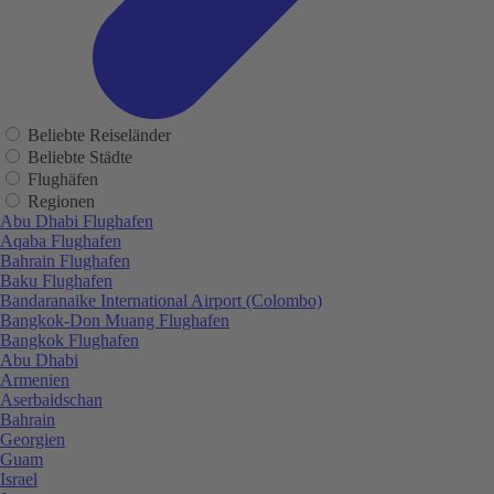
Beliebte Reiseländer
Beliebte Städte
Flughäfen
Regionen
Abu Dhabi Flughafen
Aqaba Flughafen
Bahrain Flughafen
Baku Flughafen
Bandaranaike International Airport (Colombo)
Bangkok-Don Muang Flughafen
Bangkok Flughafen
Abu Dhabi
Armenien
Aserbaidschan
Bahrain
Georgien
Guam
Israel