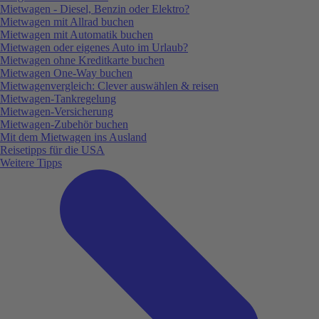
Mietwagen - Diesel, Benzin oder Elektro?
Mietwagen mit Allrad buchen
Mietwagen mit Automatik buchen
Mietwagen oder eigenes Auto im Urlaub?
Mietwagen ohne Kreditkarte buchen
Mietwagen One-Way buchen
Mietwagenvergleich: Clever auswählen & reisen
Mietwagen-Tankregelung
Mietwagen-Versicherung
Mietwagen-Zubehör buchen
Mit dem Mietwagen ins Ausland
Reisetipps für die USA
Weitere Tipps