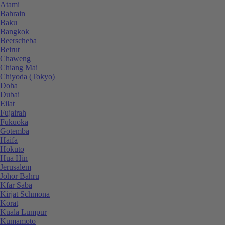
Atami
Bahrain
Baku
Bangkok
Beerscheba
Beirut
Chaweng
Chiang Mai
Chiyoda (Tokyo)
Doha
Dubai
Eilat
Fujairah
Fukuoka
Gotemba
Haifa
Hokuto
Hua Hin
Jerusalem
Johor Bahru
Kfar Saba
Kirjat Schmona
Korat
Kuala Lumpur
Kumamoto