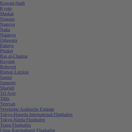
Kuwait-Stadt
Kyoto
Maskat
Nagano
Nagoya
Naha
Natanya
Odawara
Pattaya
Phuket
Ras al-Chaima
Rayong
Rehovot
Rishon Letzion
Samui
Sapporo
Sharjah
Tel Aviv
Tiflis
Yerevan
Vereinigte Arabische Emirate
Tokyo-Haneda International Flughafen
Tokyo-Narita Flughafen
Trang Flughafen
Ubon Ratchathanii Flughafen