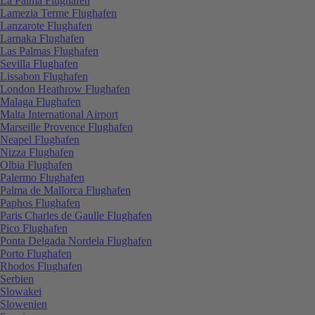
La Palma Flughafen
Lamezia Terme Flughafen
Lanzarote Flughafen
Larnaka Flughafen
Las Palmas Flughafen
Sevilla Flughafen
Lissabon Flughafen
London Heathrow Flughafen
Malaga Flughafen
Malta International Airport
Marseille Provence Flughafen
Neapel Flughafen
Nizza Flughafen
Olbia Flughafen
Palermo Flughafen
Palma de Mallorca Flughafen
Paphos Flughafen
Paris Charles de Gaulle Flughafen
Pico Flughafen
Ponta Delgada Nordela Flughafen
Porto Flughafen
Rhodos Flughafen
Serbien
Slowakei
Slowenien