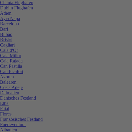
Chania Flughafen
Dublin Flughafen
Athen
Ayia Napa
Barcelona
Bari
Bilbao
Bristol
Cagliari
Cala d'Or
Cala Millor
Cala Rajada
Can Pastilla
Can Picafort
Azoren
Balearen
Costa Adeje
Dalmatien
Dänisches Festland
Elba
Faial
Flores
Französisches Festland
Fuerteventura
Albanien