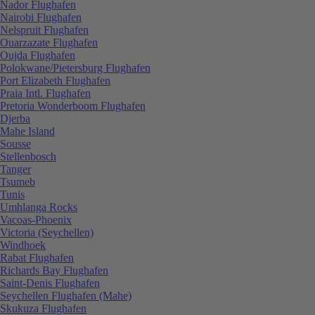
Nador Flughafen
Nairobi Flughafen
Nelspruit Flughafen
Ouarzazate Flughafen
Oujda Flughafen
Polokwane/Pietersburg Flughafen
Port Elizabeth Flughafen
Praia Intl. Flughafen
Pretoria Wonderboom Flughafen
Djerba
Mahe Island
Sousse
Stellenbosch
Tanger
Tsumeb
Tunis
Umhlanga Rocks
Vacoas-Phoenix
Victoria (Seychellen)
Windhoek
Rabat Flughafen
Richards Bay Flughafen
Saint-Denis Flughafen
Seychellen Flughafen (Mahe)
Skukuza Flughafen