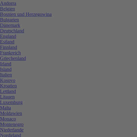
Andorra
Belgien
Bosnien und Herzegowina
Bulgarien
Dänemark
Deutschland
England
Estland
Finnland
Frankreich
Griechenland
Irland
Island
Italien
Kosovo
Kroatien
Lettland
Litauen
Luxemburg
Malta
Moldawien
Monaco
Montenegro
Niederlande
Nordirland