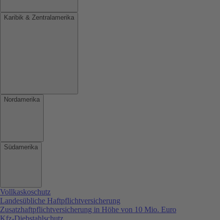
Karibik & Zentralamerika
Nordamerika
Südamerika
Vollkaskoschutz
Landesübliche Haftpflichtversicherung
Zusatzhaftpflichtversicherung in Höhe von 10 Mio. Euro
Kfz-Diebstahlschutz