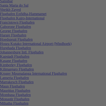
Sansibar
Santa Maria do Sal
Sheikh Zayed
Flughafen Enfidha-Hammamet
Flughafen Kairo-International
Francistown Flughafen
Gaborone Flughafen
George Flughafen
Harare Flughafen
Hoedspruit Flughafen
Hosea Kutako International Airport (Windhoek)
Hurghada Flughafen
Johannesburg Intl. Flughafen
Kapstadt Flughafen
Kasane Flughafen
Kimberley Flughafen
Kilimanjaro Flughafen
Kruger Mpumalanga International Flughafen
Lanseria Flughafen
Marrakesch Flughafen
Maun Flughafen
Mauritius Flughafen
Mombasa Flughafen
Monastir Flughafen
Mthatha Flughafen