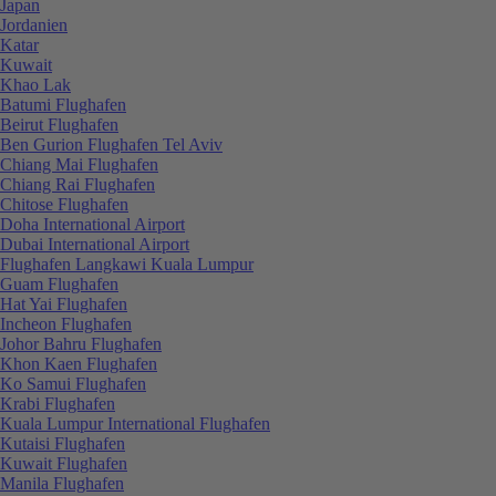
Japan
Jordanien
Katar
Kuwait
Khao Lak
Batumi Flughafen
Beirut Flughafen
Ben Gurion Flughafen Tel Aviv
Chiang Mai Flughafen
Chiang Rai Flughafen
Chitose Flughafen
Doha International Airport
Dubai International Airport
Flughafen Langkawi Kuala Lumpur
Guam Flughafen
Hat Yai Flughafen
Incheon Flughafen
Johor Bahru Flughafen
Khon Kaen Flughafen
Ko Samui Flughafen
Krabi Flughafen
Kuala Lumpur International Flughafen
Kutaisi Flughafen
Kuwait Flughafen
Manila Flughafen