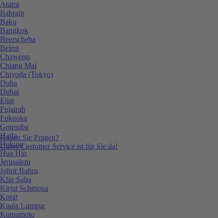
Atami
Bahrain
Baku
Bangkok
Beerscheba
Beirut
Chaweng
Chiang Mai
Chiyoda (Tokyo)
Doha
Dubai
Eilat
Fujairah
Fukuoka
Gotemba
Haifa
Haben Sie Fragen?
Hokuto
Unser Customer Service ist für Sie da!
Hua Hin
Jerusalem
Johor Bahru
Kfar Saba
Kirjat Schmona
Korat
Kuala Lumpur
Kumamoto