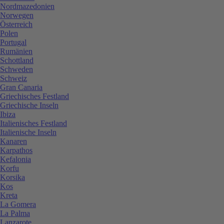
Nordmazedonien
Norwegen
Österreich
Polen
Portugal
Rumänien
Schottland
Schweden
Schweiz
Gran Canaria
Griechisches Festland
Griechische Inseln
Ibiza
Italienisches Festland
Italienische Inseln
Kanaren
Karpathos
Kefalonia
Korfu
Korsika
Kos
Kreta
La Gomera
La Palma
Lanzarote