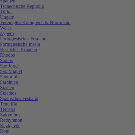
Spanien
Tschechische Republik
Türkei
Ungarn
Vereinigtes Königreich & Nordirland
Wales
Zypern
Portugiesisches Festland
Portugiesische Inseln
Restliches Kroatien
Rhodos
Samos
Sao Jorge
Sao Miguel
Santorini
Sardinien
Sizilien
Skiathos
Spanisches Festland
Teneriffa
Terceira
Zakynthos
Rethymnon
Reykjavík
Rom