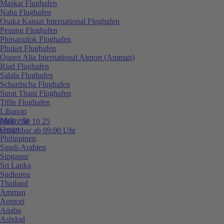
Maskat Flughafen
Naha Flughafen
Osaka Kansai International Flughafen
Penang Flughafen
Phitsanulok Flughafen
Phuket Flughafen
Queen Alia International Airport (Amman)
Riad Flughafen
Salala Flughafen
Schardscha Flughafen
Surat Thani Flughafen
Tiflis Flughafen
Libanon
Malaysia
0800 / 50 10 25
Oman
erreichbar ab 09:00 Uhr
Philippinen
Saudi-Arabien
Singapur
Sri Lanka
Südkorea
Thailand
Amman
Aomori
Aqaba
Ashdod