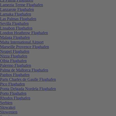
La Palma Flughafen
Lamezia Terme Flughafen
Lanzarote Flughafen
Larnaka Flughafen
Las Palmas Flughafen
Sevilla Flughafen
Lissabon Flughafen
London Heathrow Flughafen
Malaga Flughafen
Malta International Airport
Marseille Provence Flughafen
Neapel Flughafen
Nizza Flughafen
Olbia Flughafen
Palermo Flughafen
Palma de Mallorca Flughafen
Paphos Flughafen
Paris Charles de Gaulle Flughafen
Pico Flughafen
Ponta Delgada Nordela Flughafen
Porto Flughafen
Rhodos Flughafen
Serbien
Slowakei
Slowenien