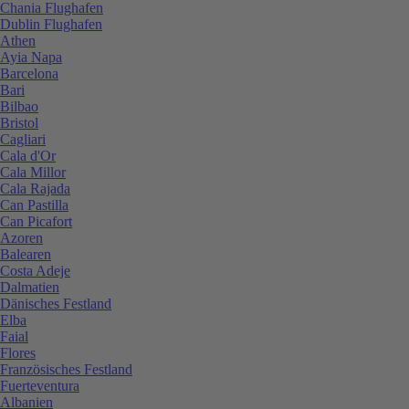
Chania Flughafen
Dublin Flughafen
Athen
Ayia Napa
Barcelona
Bari
Bilbao
Bristol
Cagliari
Cala d'Or
Cala Millor
Cala Rajada
Can Pastilla
Can Picafort
Azoren
Balearen
Costa Adeje
Dalmatien
Dänisches Festland
Elba
Faial
Flores
Französisches Festland
Fuerteventura
Albanien