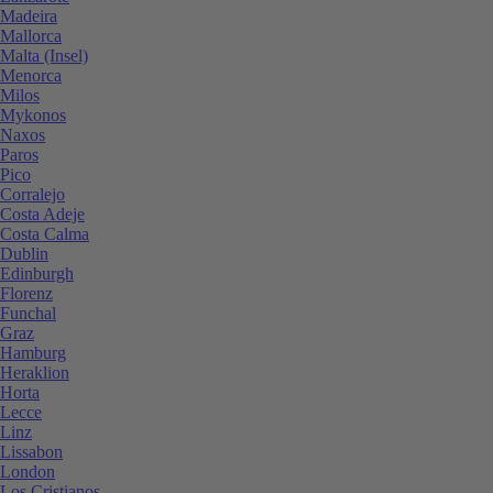
Madeira
Mallorca
Malta (Insel)
Menorca
Milos
Mykonos
Naxos
Paros
Pico
Corralejo
Costa Adeje
Costa Calma
Dublin
Edinburgh
Florenz
Funchal
Graz
Hamburg
Heraklion
Horta
Lecce
Linz
Lissabon
London
Los Cristianos