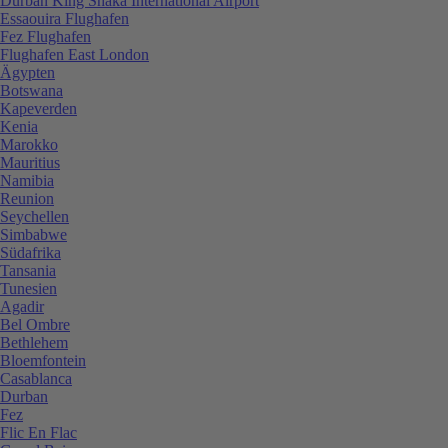
Durban King Shaka International Airport
Essaouira Flughafen
Fez Flughafen
Flughafen East London
Ägypten
Botswana
Kapeverden
Kenia
Marokko
Mauritius
Namibia
Reunion
Seychellen
Simbabwe
Südafrika
Tansania
Tunesien
Agadir
Bel Ombre
Bethlehem
Bloemfontein
Casablanca
Durban
Fez
Flic En Flac