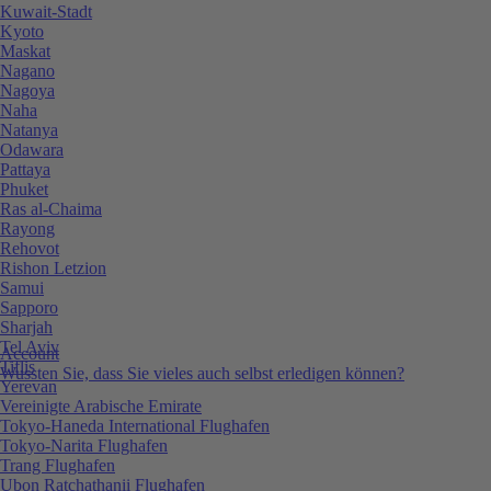
Kuwait-Stadt
Kyoto
Maskat
Nagano
Nagoya
Naha
Natanya
Odawara
Pattaya
Phuket
Ras al-Chaima
Rayong
Rehovot
Rishon Letzion
Samui
Sapporo
Sharjah
Tel Aviv
Account
Tiflis
Wussten Sie, dass Sie vieles auch selbst erledigen können?
Yerevan
Vereinigte Arabische Emirate
Tokyo-Haneda International Flughafen
Tokyo-Narita Flughafen
Trang Flughafen
Ubon Ratchathanii Flughafen