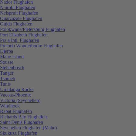
Nador Flughafen
Nairobi Flughafen
Nelspruit Flughafen
Ouarzazate Flughafen
Oujda Flughafen
Polokwane/Pietersburg Flughafen
Port Elizabeth Flughafen
Praia Intl. Flughafen
Pretoria Wonderboom Flughafen
Djerba
Mahe Island
Sousse
Stellenbosch
Tanger
Tsumeb
Tunis
Umhlanga Rocks
Vacoas-Phoenix
Victoria (Seychellen)
Windhoek
Rabat Flughafen
Richards Bay Flughafen
Saint-Denis Flughafen
Seychellen Flughafen (Mahe)
Skukuza Flughafen