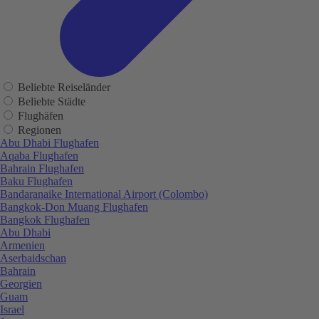
Beliebte Reiseländer
Beliebte Städte
Flughäfen
Regionen
Abu Dhabi Flughafen
Aqaba Flughafen
Bahrain Flughafen
Baku Flughafen
Bandaranaike International Airport (Colombo)
Bangkok-Don Muang Flughafen
Bangkok Flughafen
Abu Dhabi
Armenien
Aserbaidschan
Bahrain
Georgien
Guam
Israel