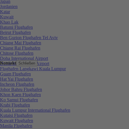
Japan
Jordanien
Katar
Kuwait
Khao Lak
Batumi Flughafen
Beirut Flughafen
Ben Gurion Flughafen Tel Aviv
Chiang Mai Flughafen
Chiang Rai Flughafen
Chitose Flughafen
Doha International Airport
Kontakt
Dubai International Airport
Schließen
Flughafen Langkawi Kuala Lumpur
Guam Flughafen
Hat Yai Flughafen
Incheon Flughafen
Johor Bahru Flughafen
Khon Kaen Flughafen
Ko Samui Flughafen
Krabi Flughafen
Kuala Lumpur International Flughafen
Kutaisi Flughafen
Kuwait Flughafen
Manila Flughafen