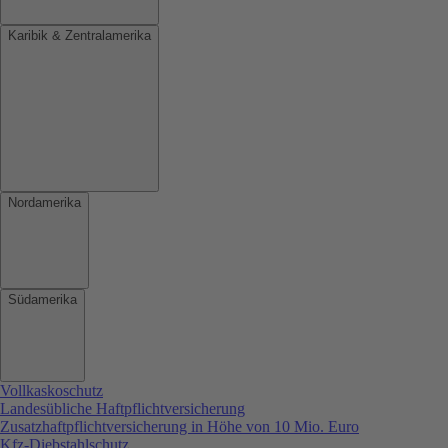
Karibik & Zentralamerika
Nordamerika
Südamerika
Vollkaskoschutz
Landesübliche Haftpflichtversicherung
Zusatzhaftpflichtversicherung in Höhe von 10 Mio. Euro
Kfz-Diebstahlschutz