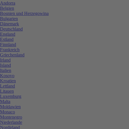
Andorra
Belgien
Bosnien und Herzegowina
Bulgarien
Dänemark
Deutschland
England
Estland
Finnland
Frankreich
Griechenland
Irland
Island
Italien
Kosovo
Kroatien
Lettland
Litauen
Luxemburg
Malta
Moldawien
Monaco
Montenegro
Niederlande
Nordirland