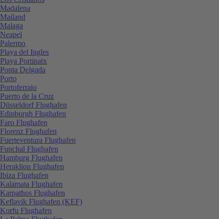
Madalena
Mailand
Malaga
Neapel
Palermo
Playa del Ingles
Playa Portinatx
Ponta Delgada
Porto
Portoferraio
Puerto de la Cruz
Düsseldorf Flughafen
Edinburgh Flughafen
Faro Flughafen
Florenz Flughafen
Fuerteventura Flughafen
Funchal Flughafen
Hamburg Flughafen
Heraklion Flughafen
Ibiza Flughafen
Kalamata Flughafen
Karpathos Flughafen
Keflavik Flughafen (KEF)
Korfu Flughafen