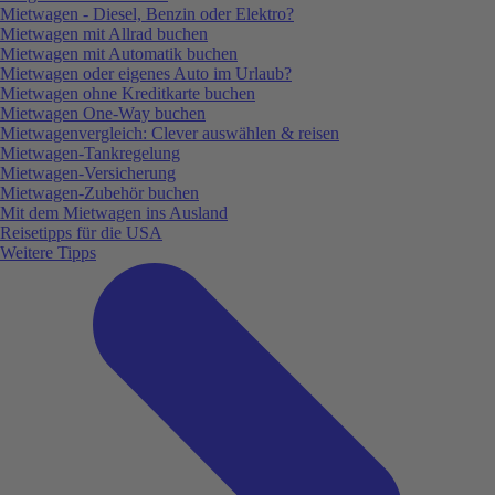
Mietwagen - Diesel, Benzin oder Elektro?
Mietwagen mit Allrad buchen
Mietwagen mit Automatik buchen
Mietwagen oder eigenes Auto im Urlaub?
Mietwagen ohne Kreditkarte buchen
Mietwagen One-Way buchen
Mietwagenvergleich: Clever auswählen & reisen
Mietwagen-Tankregelung
Mietwagen-Versicherung
Mietwagen-Zubehör buchen
Mit dem Mietwagen ins Ausland
Reisetipps für die USA
Weitere Tipps