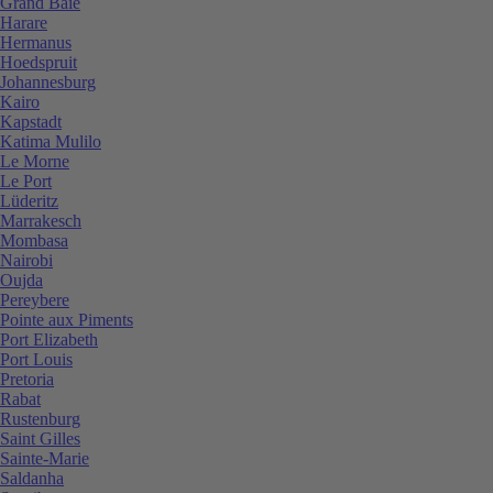
Grand Baie
Harare
Hermanus
Hoedspruit
Johannesburg
Kairo
Kapstadt
Katima Mulilo
Le Morne
Le Port
Lüderitz
Marrakesch
Mombasa
Nairobi
Oujda
Pereybere
Pointe aux Piments
Port Elizabeth
Port Louis
Pretoria
Rabat
Rustenburg
Saint Gilles
Sainte-Marie
Saldanha