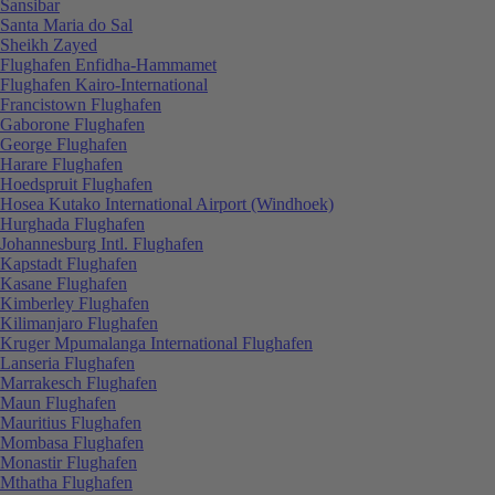
Sansibar
Santa Maria do Sal
Sheikh Zayed
Flughafen Enfidha-Hammamet
Flughafen Kairo-International
Francistown Flughafen
Gaborone Flughafen
George Flughafen
Harare Flughafen
Hoedspruit Flughafen
Hosea Kutako International Airport (Windhoek)
Hurghada Flughafen
Johannesburg Intl. Flughafen
Kapstadt Flughafen
Kasane Flughafen
Kimberley Flughafen
Kilimanjaro Flughafen
Kruger Mpumalanga International Flughafen
Lanseria Flughafen
Marrakesch Flughafen
Maun Flughafen
Mauritius Flughafen
Mombasa Flughafen
Monastir Flughafen
Mthatha Flughafen