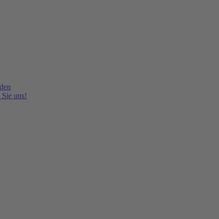
lden
 Sie uns!