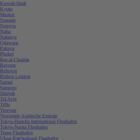
Kuwait-Stadt
Kyoto
Maskat
Nagano
Nagoya
Naha
Natanya
Odawara
Pattaya
Phuket
Ras al-Chaima
Rayong
Rehovot
Rishon Letzion
Samui
Sapporo
Sharjah
Tel Aviv
Tiflis
Yerevan
Vereinigte Arabische Emirate
Tokyo-Haneda International Flughafen
Tokyo-Narita Flughafen
Trang Flughafen
Ubon Ratchathanii Flughafen