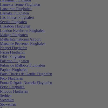
La Palma Flughafen
Lamezia Terme Flughafen
Lanzarote Flughafen
Larnaka Flughafen
Las Palmas Flughafen
Sevilla Flughafen
Lissabon Flughafen
London Heathrow Flughafen
Malaga Flughafen
Malta International Airport
Marseille Provence Flughafen
Neapel Flughafen
Nizza Flughafen
Olbia Flughafen
Palermo Flughafen
Palma de Mallorca Flughafen
Paphos Flughafen
Paris Charles de Gaulle Flughafen
Pico Flughafen
Ponta Delgada Nordela Flughafen
Porto Flughafen
Rhodos Flughafen
Serbien
Slowakei
Slowenien