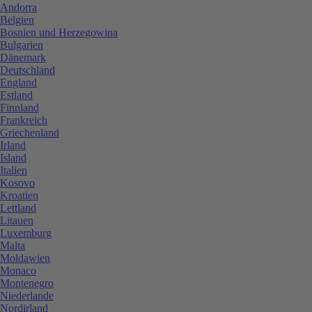
Andorra
Belgien
Bosnien und Herzegowina
Bulgarien
Dänemark
Deutschland
England
Estland
Finnland
Frankreich
Griechenland
Irland
Island
Italien
Kosovo
Kroatien
Lettland
Litauen
Luxemburg
Malta
Moldawien
Monaco
Montenegro
Niederlande
Nordirland