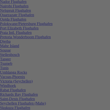
Nador Flughafen
Nairobi Flughafen
Nelspruit Flughafen
Ouarzazate Flughafen
Oujda Flughafen
Polokwane/Pietersburg Flughafen
Port Elizabeth Flughafen
Praia Intl. Flughafen
Pretoria Wonderboom Flughafen
Djerba
Mahe Island
Sousse
Stellenbosch
Tanger
Tsumeb
Tunis
Umhlanga Rocks
Vacoas-Phoenix
Victoria (Seychellen)
Windhoek
Rabat Flughafen
Richards Bay Flughafen
Saint-Denis Flughafen
Seychellen Flughafen (Mahe)
Skukuza Flughafen