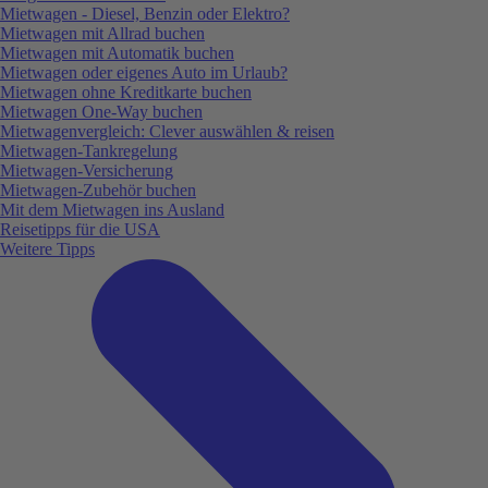
Mietwagen - Diesel, Benzin oder Elektro?
Mietwagen mit Allrad buchen
Mietwagen mit Automatik buchen
Mietwagen oder eigenes Auto im Urlaub?
Mietwagen ohne Kreditkarte buchen
Mietwagen One-Way buchen
Mietwagenvergleich: Clever auswählen & reisen
Mietwagen-Tankregelung
Mietwagen-Versicherung
Mietwagen-Zubehör buchen
Mit dem Mietwagen ins Ausland
Reisetipps für die USA
Weitere Tipps