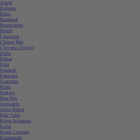
Atami
Bahrain
Baku
Bangkok
Beerscheba
Beirut
Chaweng
Chiang Mai
Chiyoda (Tokyo)
Doha
Dubai
Eilat
Fujairah
Fukuoka
Gotemba
Haifa
Hokuto
Hua Hin
Jerusalem
Johor Bahru
Kfar Saba
Kirjat Schmona
Korat
Kuala Lumpur
Kumamoto