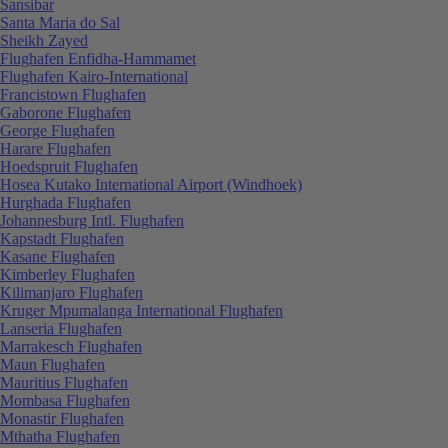
Sansibar
Santa Maria do Sal
Sheikh Zayed
Flughafen Enfidha-Hammamet
Flughafen Kairo-International
Francistown Flughafen
Gaborone Flughafen
George Flughafen
Harare Flughafen
Hoedspruit Flughafen
Hosea Kutako International Airport (Windhoek)
Hurghada Flughafen
Johannesburg Intl. Flughafen
Kapstadt Flughafen
Kasane Flughafen
Kimberley Flughafen
Kilimanjaro Flughafen
Kruger Mpumalanga International Flughafen
Lanseria Flughafen
Marrakesch Flughafen
Maun Flughafen
Mauritius Flughafen
Mombasa Flughafen
Monastir Flughafen
Mthatha Flughafen