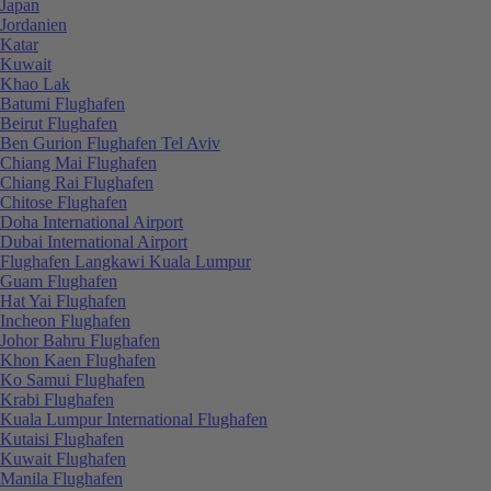
Japan
Jordanien
Katar
Kuwait
Khao Lak
Batumi Flughafen
Beirut Flughafen
Ben Gurion Flughafen Tel Aviv
Chiang Mai Flughafen
Chiang Rai Flughafen
Chitose Flughafen
Doha International Airport
Dubai International Airport
Flughafen Langkawi Kuala Lumpur
Guam Flughafen
Hat Yai Flughafen
Incheon Flughafen
Johor Bahru Flughafen
Khon Kaen Flughafen
Ko Samui Flughafen
Krabi Flughafen
Kuala Lumpur International Flughafen
Kutaisi Flughafen
Kuwait Flughafen
Manila Flughafen