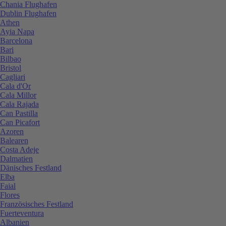
Chania Flughafen
Dublin Flughafen
Athen
Ayia Napa
Barcelona
Bari
Bilbao
Bristol
Cagliari
Cala d'Or
Cala Millor
Cala Rajada
Can Pastilla
Can Picafort
Azoren
Balearen
Costa Adeje
Dalmatien
Dänisches Festland
Elba
Faial
Flores
Französisches Festland
Fuerteventura
Albanien