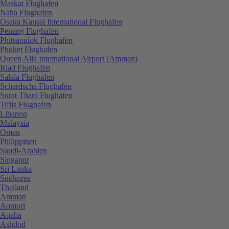
Maskat Flughafen
Naha Flughafen
Osaka Kansai International Flughafen
Penang Flughafen
Phitsanulok Flughafen
Phuket Flughafen
Queen Alia International Airport (Amman)
Riad Flughafen
Salala Flughafen
Schardscha Flughafen
Surat Thani Flughafen
Tiflis Flughafen
Libanon
Malaysia
Oman
Philippinen
Saudi-Arabien
Singapur
Sri Lanka
Südkorea
Thailand
Amman
Aomori
Aqaba
Ashdod