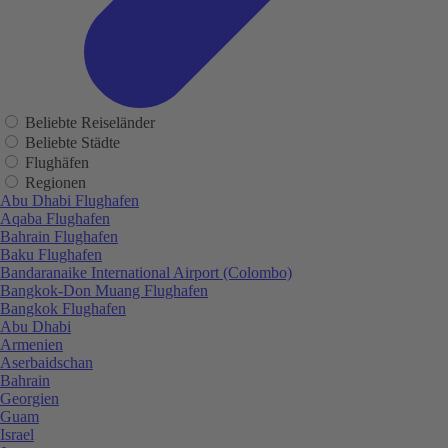
Beliebte Reiseländer
Beliebte Städte
Flughäfen
Regionen
Abu Dhabi Flughafen
Aqaba Flughafen
Bahrain Flughafen
Baku Flughafen
Bandaranaike International Airport (Colombo)
Bangkok-Don Muang Flughafen
Bangkok Flughafen
Abu Dhabi
Armenien
Aserbaidschan
Bahrain
Georgien
Guam
Israel