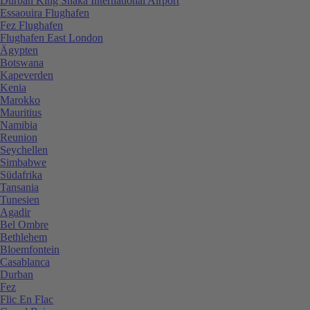
Durban King Shaka International Airport
Essaouira Flughafen
Fez Flughafen
Flughafen East London
Ägypten
Botswana
Kapeverden
Kenia
Marokko
Mauritius
Namibia
Reunion
Seychellen
Simbabwe
Südafrika
Tansania
Tunesien
Agadir
Bel Ombre
Bethlehem
Bloemfontein
Casablanca
Durban
Fez
Flic En Flac