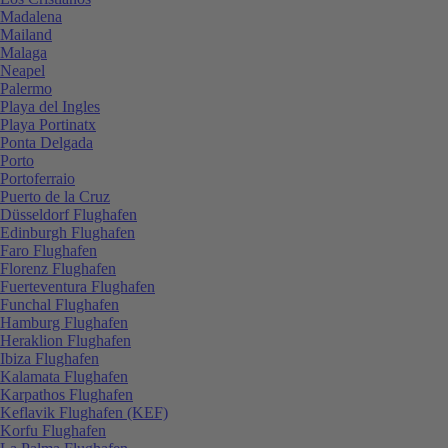
Madalena
Mailand
Malaga
Neapel
Palermo
Playa del Ingles
Playa Portinatx
Ponta Delgada
Porto
Portoferraio
Puerto de la Cruz
Düsseldorf Flughafen
Edinburgh Flughafen
Faro Flughafen
Florenz Flughafen
Fuerteventura Flughafen
Funchal Flughafen
Hamburg Flughafen
Heraklion Flughafen
Ibiza Flughafen
Kalamata Flughafen
Karpathos Flughafen
Keflavik Flughafen (KEF)
Korfu Flughafen