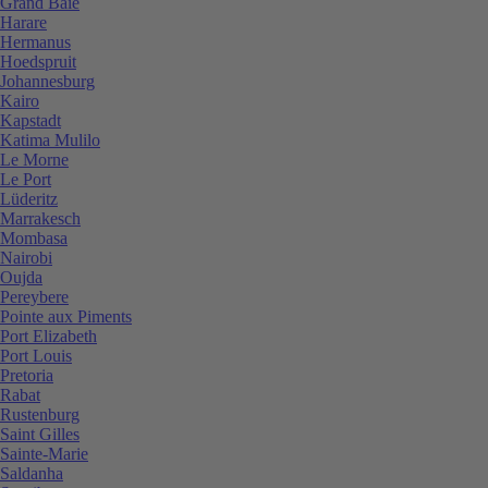
Grand Baie
Harare
Hermanus
Hoedspruit
Johannesburg
Kairo
Kapstadt
Katima Mulilo
Le Morne
Le Port
Lüderitz
Marrakesch
Mombasa
Nairobi
Oujda
Pereybere
Pointe aux Piments
Port Elizabeth
Port Louis
Pretoria
Rabat
Rustenburg
Saint Gilles
Sainte-Marie
Saldanha