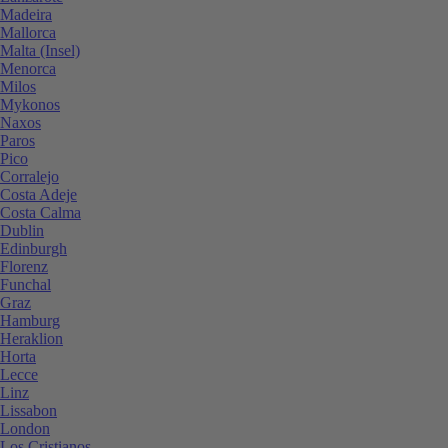
Madeira
Mallorca
Malta (Insel)
Menorca
Milos
Mykonos
Naxos
Paros
Pico
Corralejo
Costa Adeje
Costa Calma
Dublin
Edinburgh
Florenz
Funchal
Graz
Hamburg
Heraklion
Horta
Lecce
Linz
Lissabon
London
Los Cristianos