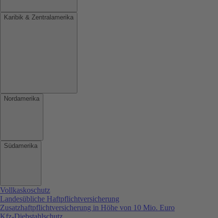
Karibik & Zentralamerika
Nordamerika
Südamerika
Vollkaskoschutz
Landesübliche Haftpflichtversicherung
Zusatzhaftpflichtversicherung in Höhe von 10 Mio. Euro
Kfz-Diebstahlschutz