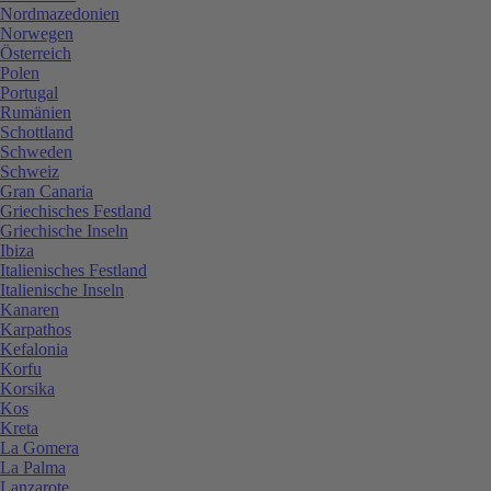
Nordmazedonien
Norwegen
Österreich
Polen
Portugal
Rumänien
Schottland
Schweden
Schweiz
Gran Canaria
Griechisches Festland
Griechische Inseln
Ibiza
Italienisches Festland
Italienische Inseln
Kanaren
Karpathos
Kefalonia
Korfu
Korsika
Kos
Kreta
La Gomera
La Palma
Lanzarote