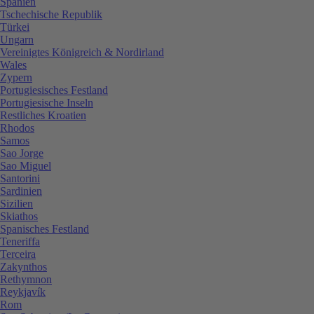
Spanien
Tschechische Republik
Türkei
Ungarn
Vereinigtes Königreich & Nordirland
Wales
Zypern
Portugiesisches Festland
Portugiesische Inseln
Restliches Kroatien
Rhodos
Samos
Sao Jorge
Sao Miguel
Santorini
Sardinien
Sizilien
Skiathos
Spanisches Festland
Teneriffa
Terceira
Zakynthos
Rethymnon
Reykjavík
Rom