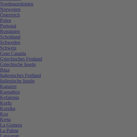
Nordmazedonien
Norwegen
Österreich
Polen
Portugal
Rumänien
Schottland
Schweden
Schweiz
Gran Canaria
Griechisches Festland
Griechische Inseln
Ibiza
Italienisches Festland
Italienische Inseln
Kanaren
Karpathos
Kefalonia
Korfu
Korsika
Kos
Kreta
La Gomera
La Palma
Lanzarote