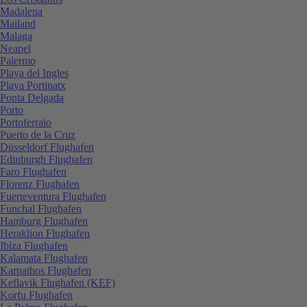
Madalena
Mailand
Malaga
Neapel
Palermo
Playa del Ingles
Playa Portinatx
Ponta Delgada
Porto
Portoferraio
Puerto de la Cruz
Düsseldorf Flughafen
Edinburgh Flughafen
Faro Flughafen
Florenz Flughafen
Fuerteventura Flughafen
Funchal Flughafen
Hamburg Flughafen
Heraklion Flughafen
Ibiza Flughafen
Kalamata Flughafen
Karpathos Flughafen
Keflavik Flughafen (KEF)
Korfu Flughafen