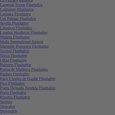
La Palma Flughafen
Lamezia Terme Flughafen
Lanzarote Flughafen
Larnaka Flughafen
Las Palmas Flughafen
Sevilla Flughafen
Lissabon Flughafen
London Heathrow Flughafen
Malaga Flughafen
Malta International Airport
Marseille Provence Flughafen
Neapel Flughafen
Nizza Flughafen
Olbia Flughafen
Palermo Flughafen
Palma de Mallorca Flughafen
Paphos Flughafen
Paris Charles de Gaulle Flughafen
Pico Flughafen
Ponta Delgada Nordela Flughafen
Porto Flughafen
Rhodos Flughafen
Serbien
Slowakei
Slowenien