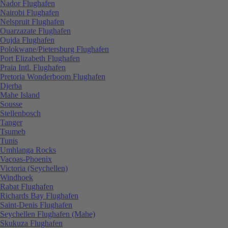
Nador Flughafen
Nairobi Flughafen
Nelspruit Flughafen
Ouarzazate Flughafen
Oujda Flughafen
Polokwane/Pietersburg Flughafen
Port Elizabeth Flughafen
Praia Intl. Flughafen
Pretoria Wonderboom Flughafen
Djerba
Mahe Island
Sousse
Stellenbosch
Tanger
Tsumeb
Tunis
Umhlanga Rocks
Vacoas-Phoenix
Victoria (Seychellen)
Windhoek
Rabat Flughafen
Richards Bay Flughafen
Saint-Denis Flughafen
Seychellen Flughafen (Mahe)
Skukuza Flughafen