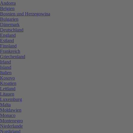
Andorra
Belgien
Bosnien und Herzegowina
Bulgarien
Dänemark
Deutschland
England
Estland
Finnland
Frankreich
Griechenland
Irland
Island
Italien
Kosovo
Kroatien
Lettland
Litauen
Luxemburg
Malta
Moldawien
Monaco
Montenegro
Niederlande
Nordirland