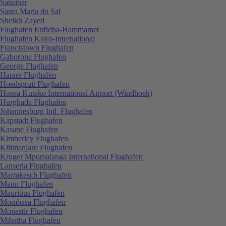
Sansibar
Santa Maria do Sal
Sheikh Zayed
Flughafen Enfidha-Hammamet
Flughafen Kairo-International
Francistown Flughafen
Gaborone Flughafen
George Flughafen
Harare Flughafen
Hoedspruit Flughafen
Hosea Kutako International Airport (Windhoek)
Hurghada Flughafen
Johannesburg Intl. Flughafen
Kapstadt Flughafen
Kasane Flughafen
Kimberley Flughafen
Kilimanjaro Flughafen
Kruger Mpumalanga International Flughafen
Lanseria Flughafen
Marrakesch Flughafen
Maun Flughafen
Mauritius Flughafen
Mombasa Flughafen
Monastir Flughafen
Mthatha Flughafen