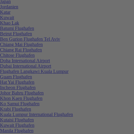
Japan
Jordanien
Katar
Kuwait
Khao Lak
Batumi Flughafen
Beirut Flughafen
Ben Gurion Flughafen Tel Aviv
Chiang Mai Flughafen
Chiang Rai Flughafen
Chitose Flughafen
Doha International Airport
Dubai International Airport
Flughafen Langkawi Kuala Lumpur
Guam Flughafen
Hat Yai Flughafen
Incheon Flughafen
Johor Bahru Flughafen
Khon Kaen Flughafen
Ko Samui Flughafen
Krabi Flughafen
Kuala Lumpur International Flughafen
Kutaisi Flughafen
Kuwait Flughafen
Manila Flughafen