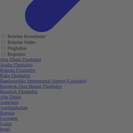
Beliebte Reiseländer
Beliebte Städte
Flughäfen
Regionen
Abu Dhabi Flughafen
Aqaba Flughafen
Bahrain Flughafen
Baku Flughafen
Bandaranaike International Airport (Colombo)
Bangkok-Don Muang Flughafen
Bangkok Flughafen
Abu Dhabi
Armenien
Aserbaidschan
Bahrain
Georgien
Guam
Israel