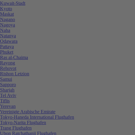
Kuwait-Stadt
Kyoto
Maskat
Nagano
Nagoya
Naha
Natanya
Odawara
Pattaya
Phuket
Ras al-Chaima
Rayong
Rehovot
Rishon Letzion
Samui
Sapporo
Sharjah
Tel Aviv
Tiflis
Yerevan
Vereinigte Arabische Emirate
Tokyo-Haneda International Flughafen
Tokyo-Narita Flughafen
Trang Flughafen
Ubon Ratchathanii Flughafen