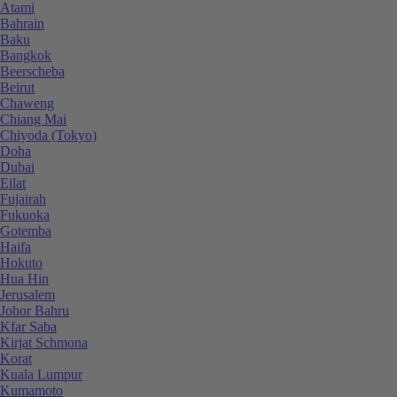
Atami
Bahrain
Baku
Bangkok
Beerscheba
Beirut
Chaweng
Chiang Mai
Chiyoda (Tokyo)
Doha
Dubai
Eilat
Fujairah
Fukuoka
Gotemba
Haifa
Hokuto
Hua Hin
Jerusalem
Johor Bahru
Kfar Saba
Kirjat Schmona
Korat
Kuala Lumpur
Kumamoto