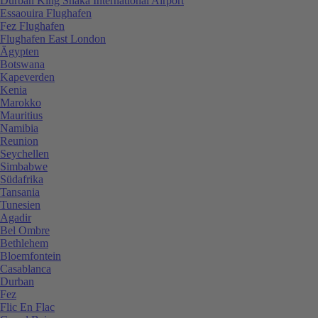
Durban King Shaka International Airport
Essaouira Flughafen
Fez Flughafen
Flughafen East London
Ägypten
Botswana
Kapeverden
Kenia
Marokko
Mauritius
Namibia
Reunion
Seychellen
Simbabwe
Südafrika
Tansania
Tunesien
Agadir
Bel Ombre
Bethlehem
Bloemfontein
Casablanca
Durban
Fez
Flic En Flac