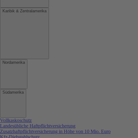
Karibik & Zentralamerika
Nordamerika
Südamerika
Vollkaskoschutz
Landesübliche Haftpflichtversicherung
Zusatzhaftpflichtversicherung in Höhe von 10 Mio. Euro
Kfz-Diebstahlschutz