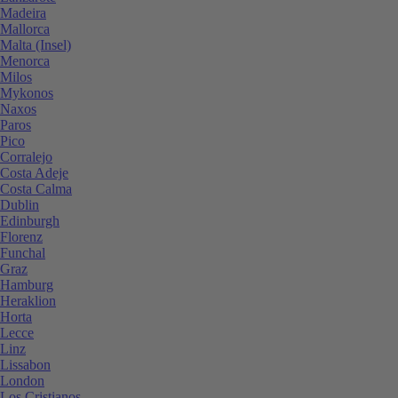
Madeira
Mallorca
Malta (Insel)
Menorca
Milos
Mykonos
Naxos
Paros
Pico
Corralejo
Costa Adeje
Costa Calma
Dublin
Edinburgh
Florenz
Funchal
Graz
Hamburg
Heraklion
Horta
Lecce
Linz
Lissabon
London
Los Cristianos