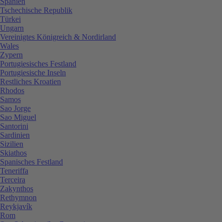
Spanien
Tschechische Republik
Türkei
Ungarn
Vereinigtes Königreich & Nordirland
Wales
Zypern
Portugiesisches Festland
Portugiesische Inseln
Restliches Kroatien
Rhodos
Samos
Sao Jorge
Sao Miguel
Santorini
Sardinien
Sizilien
Skiathos
Spanisches Festland
Teneriffa
Terceira
Zakynthos
Rethymnon
Reykjavík
Rom