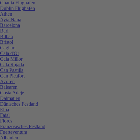
Chania Flughafen
Dublin Flughafen
Athen
Ayia Napa
Barcelona
Bari
Bilbao
Bristol
Cagliari
Cala d'Or
Cala Millor
Cala Rajada
Can Pastilla
Can Picafort
Azoren
Balearen
Costa Adeje
Dalmatien
Dänisches Festland
Elba
Faial
Flores
Französisches Festland
Fuerteventura
Albanien