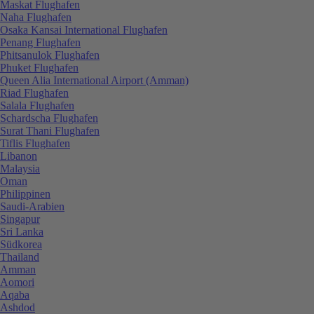
Maskat Flughafen
Naha Flughafen
Osaka Kansai International Flughafen
Penang Flughafen
Phitsanulok Flughafen
Phuket Flughafen
Queen Alia International Airport (Amman)
Riad Flughafen
Salala Flughafen
Schardscha Flughafen
Surat Thani Flughafen
Tiflis Flughafen
Libanon
Malaysia
Oman
Philippinen
Saudi-Arabien
Singapur
Sri Lanka
Südkorea
Thailand
Amman
Aomori
Aqaba
Ashdod