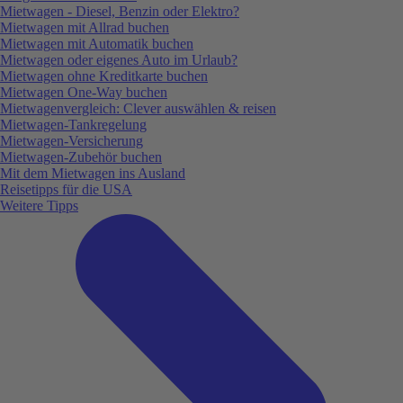
Mietwagen - Diesel, Benzin oder Elektro?
Mietwagen mit Allrad buchen
Mietwagen mit Automatik buchen
Mietwagen oder eigenes Auto im Urlaub?
Mietwagen ohne Kreditkarte buchen
Mietwagen One-Way buchen
Mietwagenvergleich: Clever auswählen & reisen
Mietwagen-Tankregelung
Mietwagen-Versicherung
Mietwagen-Zubehör buchen
Mit dem Mietwagen ins Ausland
Reisetipps für die USA
Weitere Tipps