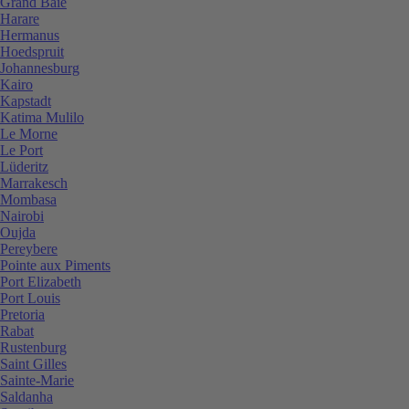
Grand Baie
Harare
Hermanus
Hoedspruit
Johannesburg
Kairo
Kapstadt
Katima Mulilo
Le Morne
Le Port
Lüderitz
Marrakesch
Mombasa
Nairobi
Oujda
Pereybere
Pointe aux Piments
Port Elizabeth
Port Louis
Pretoria
Rabat
Rustenburg
Saint Gilles
Sainte-Marie
Saldanha