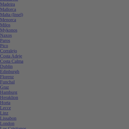
Madeira
Mallorca
Malta (Insel)
Menorca
Milos
Mykonos
Naxos
Paros
Pico
Corralejo
Costa Adeje
Costa Calma
Dublin
Edinburgh
Florenz
Funchal
Graz
Hamburg
Heraklion
Horta
Lecce
Linz
Lissabon
London
Los Cristianos