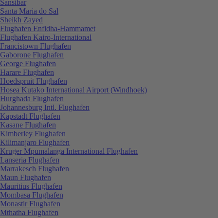
Sansibar
Santa Maria do Sal
Sheikh Zayed
Flughafen Enfidha-Hammamet
Flughafen Kairo-International
Francistown Flughafen
Gaborone Flughafen
George Flughafen
Harare Flughafen
Hoedspruit Flughafen
Hosea Kutako International Airport (Windhoek)
Hurghada Flughafen
Johannesburg Intl. Flughafen
Kapstadt Flughafen
Kasane Flughafen
Kimberley Flughafen
Kilimanjaro Flughafen
Kruger Mpumalanga International Flughafen
Lanseria Flughafen
Marrakesch Flughafen
Maun Flughafen
Mauritius Flughafen
Mombasa Flughafen
Monastir Flughafen
Mthatha Flughafen