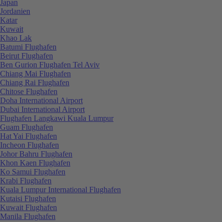
Japan
Jordanien
Katar
Kuwait
Khao Lak
Batumi Flughafen
Beirut Flughafen
Ben Gurion Flughafen Tel Aviv
Chiang Mai Flughafen
Chiang Rai Flughafen
Chitose Flughafen
Doha International Airport
Dubai International Airport
Flughafen Langkawi Kuala Lumpur
Guam Flughafen
Hat Yai Flughafen
Incheon Flughafen
Johor Bahru Flughafen
Khon Kaen Flughafen
Ko Samui Flughafen
Krabi Flughafen
Kuala Lumpur International Flughafen
Kutaisi Flughafen
Kuwait Flughafen
Manila Flughafen