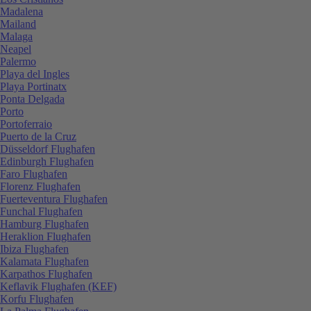
Madalena
Mailand
Malaga
Neapel
Palermo
Playa del Ingles
Playa Portinatx
Ponta Delgada
Porto
Portoferraio
Puerto de la Cruz
Düsseldorf Flughafen
Edinburgh Flughafen
Faro Flughafen
Florenz Flughafen
Fuerteventura Flughafen
Funchal Flughafen
Hamburg Flughafen
Heraklion Flughafen
Ibiza Flughafen
Kalamata Flughafen
Karpathos Flughafen
Keflavik Flughafen (KEF)
Korfu Flughafen