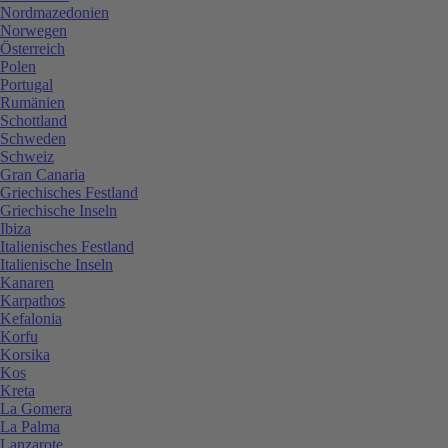
Nordmazedonien
Norwegen
Österreich
Polen
Portugal
Rumänien
Schottland
Schweden
Schweiz
Gran Canaria
Griechisches Festland
Griechische Inseln
Ibiza
Italienisches Festland
Italienische Inseln
Kanaren
Karpathos
Kefalonia
Korfu
Korsika
Kos
Kreta
La Gomera
La Palma
Lanzarote