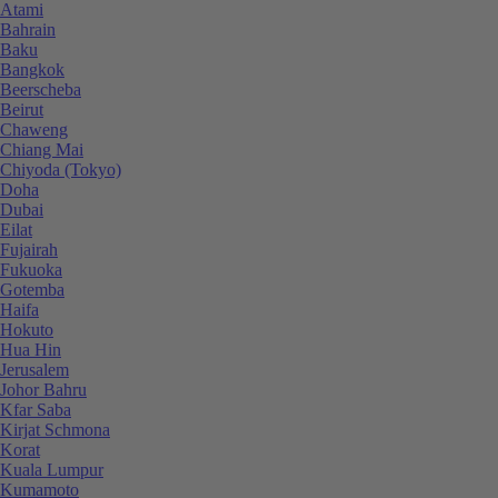
Atami
Bahrain
Baku
Bangkok
Beerscheba
Beirut
Chaweng
Chiang Mai
Chiyoda (Tokyo)
Doha
Dubai
Eilat
Fujairah
Fukuoka
Gotemba
Haifa
Hokuto
Hua Hin
Jerusalem
Johor Bahru
Kfar Saba
Kirjat Schmona
Korat
Kuala Lumpur
Kumamoto