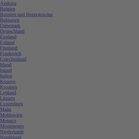
Andorra
Belgien
Bosnien und Herzegowina
Bulgarien
Dänemark
Deutschland
England
Estland
Finnland
Frankreich
Griechenland
Irland
Island
Italien
Kosovo
Kroatien
Lettland
Litauen
Luxemburg
Malta
Moldawien
Monaco
Montenegro
Niederlande
Nordirland