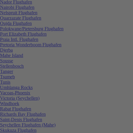
Nador Flughafen
Nairobi Flughafen
Nelspruit Flughafen
Ouarzazate Flughafen
Oujda Flughafen
Polokwane/Pietersburg Flughafen
Port Elizabeth Flughafen
Praia Intl. Flughafen
Pretoria Wonderboom Flughafen
Djerba
Mahe Island
Sousse
Stellenbosch
Tanger
Tsumeb
Tunis
Umhlanga Rocks
Vacoas-Phoenix
Victoria (Seychellen)
Windhoek
Rabat Flughafen
Richards Bay Flughafen
Saint-Denis Flughafen
Seychellen Flughafen (Mahe)
Skukuza Flughafen