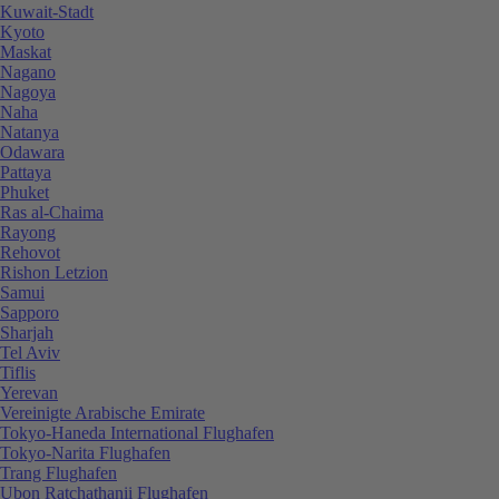
Kuwait-Stadt
Kyoto
Maskat
Nagano
Nagoya
Naha
Natanya
Odawara
Pattaya
Phuket
Ras al-Chaima
Rayong
Rehovot
Rishon Letzion
Samui
Sapporo
Sharjah
Tel Aviv
Tiflis
Yerevan
Vereinigte Arabische Emirate
Tokyo-Haneda International Flughafen
Tokyo-Narita Flughafen
Trang Flughafen
Ubon Ratchathanii Flughafen