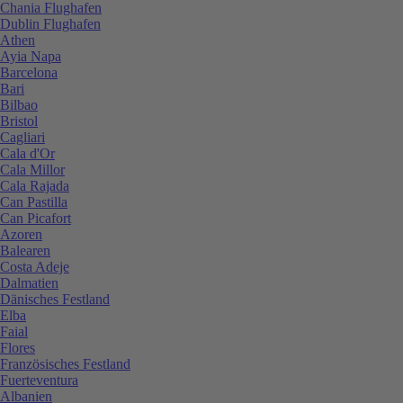
Chania Flughafen
Dublin Flughafen
Athen
Ayia Napa
Barcelona
Bari
Bilbao
Bristol
Cagliari
Cala d'Or
Cala Millor
Cala Rajada
Can Pastilla
Can Picafort
Azoren
Balearen
Costa Adeje
Dalmatien
Dänisches Festland
Elba
Faial
Flores
Französisches Festland
Fuerteventura
Albanien