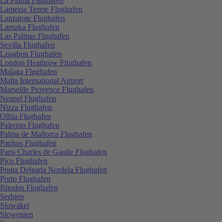
La Palma Flughafen
Lamezia Terme Flughafen
Lanzarote Flughafen
Larnaka Flughafen
Las Palmas Flughafen
Sevilla Flughafen
Lissabon Flughafen
London Heathrow Flughafen
Malaga Flughafen
Malta International Airport
Marseille Provence Flughafen
Neapel Flughafen
Nizza Flughafen
Olbia Flughafen
Palermo Flughafen
Palma de Mallorca Flughafen
Paphos Flughafen
Paris Charles de Gaulle Flughafen
Pico Flughafen
Ponta Delgada Nordela Flughafen
Porto Flughafen
Rhodos Flughafen
Serbien
Slowakei
Slowenien