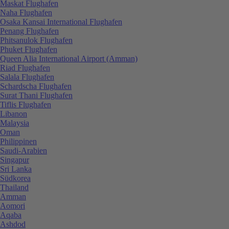
Maskat Flughafen
Naha Flughafen
Osaka Kansai International Flughafen
Penang Flughafen
Phitsanulok Flughafen
Phuket Flughafen
Queen Alia International Airport (Amman)
Riad Flughafen
Salala Flughafen
Schardscha Flughafen
Surat Thani Flughafen
Tiflis Flughafen
Libanon
Malaysia
Oman
Philippinen
Saudi-Arabien
Singapur
Sri Lanka
Südkorea
Thailand
Amman
Aomori
Aqaba
Ashdod