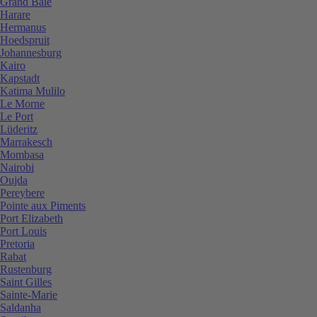
Grand Baie
Harare
Hermanus
Hoedspruit
Johannesburg
Kairo
Kapstadt
Katima Mulilo
Le Morne
Le Port
Lüderitz
Marrakesch
Mombasa
Nairobi
Oujda
Pereybere
Pointe aux Piments
Port Elizabeth
Port Louis
Pretoria
Rabat
Rustenburg
Saint Gilles
Sainte-Marie
Saldanha