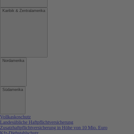
Karibik & Zentralamerika
Nordamerika
Südamerika
Vollkaskoschutz
Landesübliche Haftpflichtversicherung
Zusatzhaftpflichtversicherung in Höhe von 10 Mio. Euro
Kfz-Diebstahlschutz