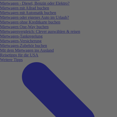
Mietwagen - Diesel, Benzin oder Elektro?
Mietwagen mit Allrad buchen
Mietwagen mit Automatik buchen
Mietwagen oder eigenes Auto im Urlaub?
Mietwagen ohne Kreditkarte buchen
Mietwagen One-Way buchen
Mietwagenvergleich: Clever auswählen & reisen
Mietwagen-Tankregelung
Mietwagen-Versicherung
Mietwagen-Zubehör buchen
Mit dem Mietwagen ins Ausland
Reisetipps für die USA
Weitere Tipps