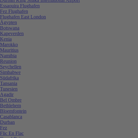
Durban King Shaka International Airport
Essaouira Flughafen
Fez Flughafen
Flughafen East London
Ägypten
Botswana
Kapeverden
Kenia
Marokko
Mauritius
Namibia
Reunion
Seychellen
Simbabwe
Südafrika
Tansania
Tunesien
Agadir
Bel Ombre
Bethlehem
Bloemfontein
Casablanca
Durban
Fez
Flic En Flac