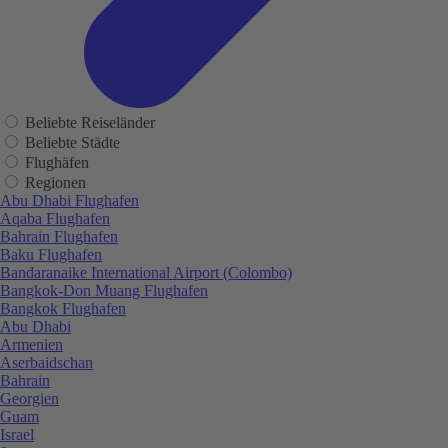
Beliebte Reiseländer
Beliebte Städte
Flughäfen
Regionen
Abu Dhabi Flughafen
Aqaba Flughafen
Bahrain Flughafen
Baku Flughafen
Bandaranaike International Airport (Colombo)
Bangkok-Don Muang Flughafen
Bangkok Flughafen
Abu Dhabi
Armenien
Aserbaidschan
Bahrain
Georgien
Guam
Israel