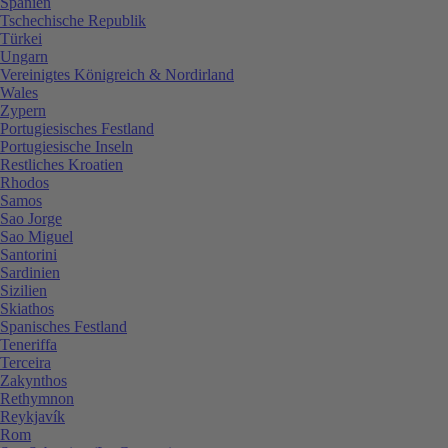
Spanien
Tschechische Republik
Türkei
Ungarn
Vereinigtes Königreich & Nordirland
Wales
Zypern
Portugiesisches Festland
Portugiesische Inseln
Restliches Kroatien
Rhodos
Samos
Sao Jorge
Sao Miguel
Santorini
Sardinien
Sizilien
Skiathos
Spanisches Festland
Teneriffa
Terceira
Zakynthos
Rethymnon
Reykjavík
Rom