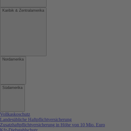
Karibik & Zentralamerika
Nordamerika
Südamerika
Vollkaskoschutz
Landesübliche Haftpflichtversicherung
Zusatzhaftpflichtversicherung in Höhe von 10 Mio. Euro
Kfz-Diebstahlschutz