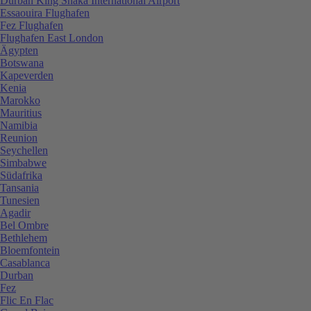
Durban King Shaka International Airport
Essaouira Flughafen
Fez Flughafen
Flughafen East London
Ägypten
Botswana
Kapeverden
Kenia
Marokko
Mauritius
Namibia
Reunion
Seychellen
Simbabwe
Südafrika
Tansania
Tunesien
Agadir
Bel Ombre
Bethlehem
Bloemfontein
Casablanca
Durban
Fez
Flic En Flac