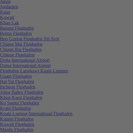
Japan
Jordanien
Katar
Kuwait
Khao Lak
Batumi Flughafen
Beirut Flughafen
Ben Gurion Flughafen Tel Aviv
Chiang Mai Flughafen
Chiang Rai Flughafen
Chitose Flughafen
Doha International Airport
Dubai International Airport
Flughafen Langkawi Kuala Lumpur
Guam Flughafen
Hat Yai Flughafen
Incheon Flughafen
Johor Bahru Flughafen
Khon Kaen Flughafen
Ko Samui Flughafen
Krabi Flughafen
Kuala Lumpur International Flughafen
Kutaisi Flughafen
Kuwait Flughafen
Manila Flughafen