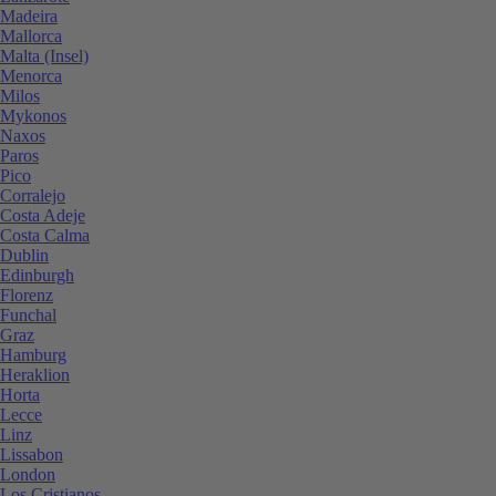
Madeira
Mallorca
Malta (Insel)
Menorca
Milos
Mykonos
Naxos
Paros
Pico
Corralejo
Costa Adeje
Costa Calma
Dublin
Edinburgh
Florenz
Funchal
Graz
Hamburg
Heraklion
Horta
Lecce
Linz
Lissabon
London
Los Cristianos