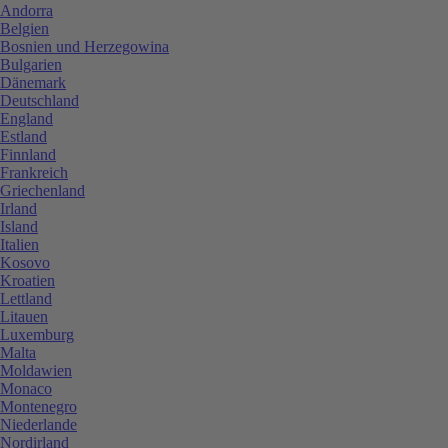
Andorra
Belgien
Bosnien und Herzegowina
Bulgarien
Dänemark
Deutschland
England
Estland
Finnland
Frankreich
Griechenland
Irland
Island
Italien
Kosovo
Kroatien
Lettland
Litauen
Luxemburg
Malta
Moldawien
Monaco
Montenegro
Niederlande
Nordirland