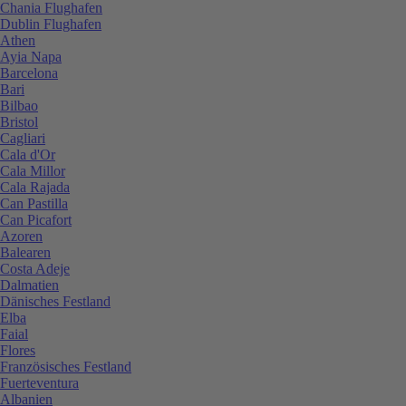
Chania Flughafen
Dublin Flughafen
Athen
Ayia Napa
Barcelona
Bari
Bilbao
Bristol
Cagliari
Cala d'Or
Cala Millor
Cala Rajada
Can Pastilla
Can Picafort
Azoren
Balearen
Costa Adeje
Dalmatien
Dänisches Festland
Elba
Faial
Flores
Französisches Festland
Fuerteventura
Albanien