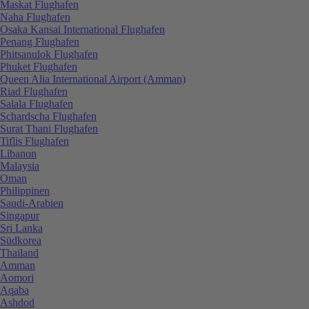
Maskat Flughafen
Naha Flughafen
Osaka Kansai International Flughafen
Penang Flughafen
Phitsanulok Flughafen
Phuket Flughafen
Queen Alia International Airport (Amman)
Riad Flughafen
Salala Flughafen
Schardscha Flughafen
Surat Thani Flughafen
Tiflis Flughafen
Libanon
Malaysia
Oman
Philippinen
Saudi-Arabien
Singapur
Sri Lanka
Südkorea
Thailand
Amman
Aomori
Aqaba
Ashdod