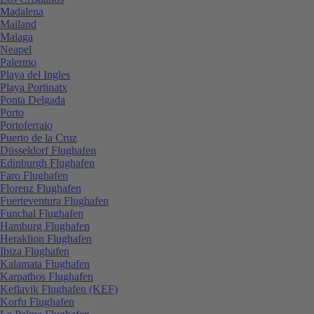
Madalena
Mailand
Malaga
Neapel
Palermo
Playa del Ingles
Playa Portinatx
Ponta Delgada
Porto
Portoferraio
Puerto de la Cruz
Düsseldorf Flughafen
Edinburgh Flughafen
Faro Flughafen
Florenz Flughafen
Fuerteventura Flughafen
Funchal Flughafen
Hamburg Flughafen
Heraklion Flughafen
Ibiza Flughafen
Kalamata Flughafen
Karpathos Flughafen
Keflavik Flughafen (KEF)
Korfu Flughafen