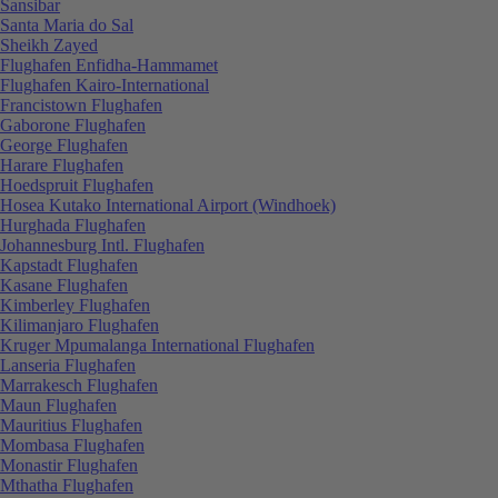
Sansibar
Santa Maria do Sal
Sheikh Zayed
Flughafen Enfidha-Hammamet
Flughafen Kairo-International
Francistown Flughafen
Gaborone Flughafen
George Flughafen
Harare Flughafen
Hoedspruit Flughafen
Hosea Kutako International Airport (Windhoek)
Hurghada Flughafen
Johannesburg Intl. Flughafen
Kapstadt Flughafen
Kasane Flughafen
Kimberley Flughafen
Kilimanjaro Flughafen
Kruger Mpumalanga International Flughafen
Lanseria Flughafen
Marrakesch Flughafen
Maun Flughafen
Mauritius Flughafen
Mombasa Flughafen
Monastir Flughafen
Mthatha Flughafen