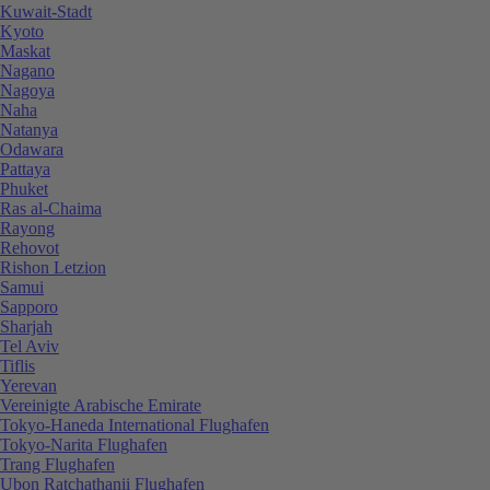
Kuwait-Stadt
Kyoto
Maskat
Nagano
Nagoya
Naha
Natanya
Odawara
Pattaya
Phuket
Ras al-Chaima
Rayong
Rehovot
Rishon Letzion
Samui
Sapporo
Sharjah
Tel Aviv
Tiflis
Yerevan
Vereinigte Arabische Emirate
Tokyo-Haneda International Flughafen
Tokyo-Narita Flughafen
Trang Flughafen
Ubon Ratchathanii Flughafen