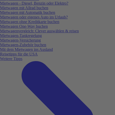
Mietwagen - Diesel, Benzin oder Elektro?
Mietwagen mit Allrad buchen
Mietwagen mit Automatik buchen
Mietwagen oder eigenes Auto im Urlaub?
Mietwagen ohne Kreditkarte buchen
Mietwagen One-Way buchen
Mietwagenvergleich: Clever auswählen & reisen
Mietwagen-Tankregelung
Mietwagen-Versicherung
Mietwagen-Zubehör buchen
Mit dem Mietwagen ins Ausland
Reisetipps für die USA
Weitere Tipps