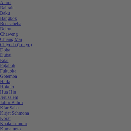
Atami
Bahrain
Baku
Bangkok
Beerscheba
Beirut
Chaweng
Chiang Mai
Chiyoda (Tokyo)
Doha
Dubai
Eilat
Fujairah
Fukuoka
Gotemba
Haifa
Hokuto
Hua Hin
Jerusalem
Johor Bahru
Kfar Saba
Kirjat Schmona
Korat
Kuala Lumpur
Kumamoto