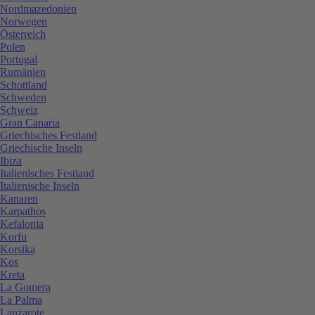
Nordmazedonien
Norwegen
Österreich
Polen
Portugal
Rumänien
Schottland
Schweden
Schweiz
Gran Canaria
Griechisches Festland
Griechische Inseln
Ibiza
Italienisches Festland
Italienische Inseln
Kanaren
Karpathos
Kefalonia
Korfu
Korsika
Kos
Kreta
La Gomera
La Palma
Lanzarote