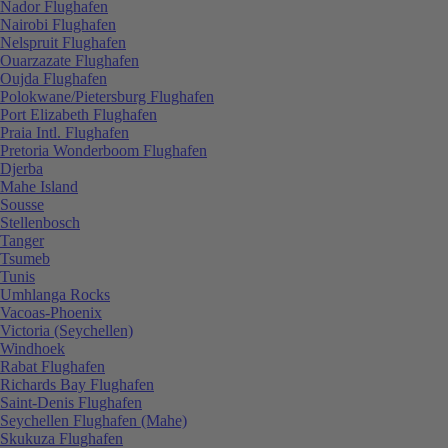
Nador Flughafen
Nairobi Flughafen
Nelspruit Flughafen
Ouarzazate Flughafen
Oujda Flughafen
Polokwane/Pietersburg Flughafen
Port Elizabeth Flughafen
Praia Intl. Flughafen
Pretoria Wonderboom Flughafen
Djerba
Mahe Island
Sousse
Stellenbosch
Tanger
Tsumeb
Tunis
Umhlanga Rocks
Vacoas-Phoenix
Victoria (Seychellen)
Windhoek
Rabat Flughafen
Richards Bay Flughafen
Saint-Denis Flughafen
Seychellen Flughafen (Mahe)
Skukuza Flughafen