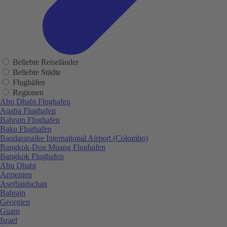
Beliebte Reiseländer
Beliebte Städte
Flughäfen
Regionen
Abu Dhabi Flughafen
Aqaba Flughafen
Bahrain Flughafen
Baku Flughafen
Bandaranaike International Airport (Colombo)
Bangkok-Don Muang Flughafen
Bangkok Flughafen
Abu Dhabi
Armenien
Aserbaidschan
Bahrain
Georgien
Guam
Israel