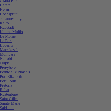
Grand Baie
Harare
Hermanus
Hoedspruit
Johannesburg
Kairo
Kapstadt
Katima Mulilo
Le Morne
Le Port
Lüderitz
Marrakesch
Mombasa
Nairobi
Oujda
Pereybere
Pointe aux Piments
Port Elizabeth
Port Louis
Pretoria
Rabat
Rustenburg
Saint Gilles
Sainte-Marie
Saldanha