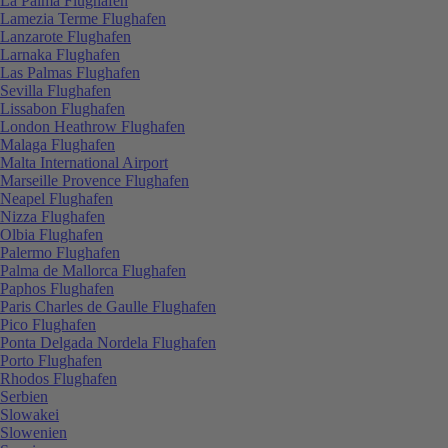
La Palma Flughafen
Lamezia Terme Flughafen
Lanzarote Flughafen
Larnaka Flughafen
Las Palmas Flughafen
Sevilla Flughafen
Lissabon Flughafen
London Heathrow Flughafen
Malaga Flughafen
Malta International Airport
Marseille Provence Flughafen
Neapel Flughafen
Nizza Flughafen
Olbia Flughafen
Palermo Flughafen
Palma de Mallorca Flughafen
Paphos Flughafen
Paris Charles de Gaulle Flughafen
Pico Flughafen
Ponta Delgada Nordela Flughafen
Porto Flughafen
Rhodos Flughafen
Serbien
Slowakei
Slowenien