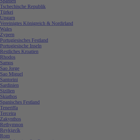
Spanien
Tschechische Republik
Türkei
Ungarn
Vereinigtes Königreich & Nordirland
Wales
Zypern
Portugiesisches Festland
Portugiesische Inseln
Restliches Kroatien
Rhodos
Samos
Sao Jorge
Sao Miguel
Santorini
Sardinien
Sizilien
Skiathos
Spanisches Festland
Teneriffa
Terceira
Zakynthos
Rethymnon
Reykjavík
Rom