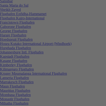
Sansibar
Santa Maria do Sal
Sheikh Zayed
Flughafen Enfidha-Hammamet
Flughafen Kairo-International
Francistown Flughafen
Gaborone Flughafen
George Flughafen
Harare Flughafen
Hoedspruit Flughafen
Hosea Kutako International Airport (Windhoek)
Hurghada Flughafen
Johannesburg Intl. Flughafen
Kapstadt Flughafen
Kasane Flughafen
Kimberley Flughafen
Kilimanjaro Flughafen
Kruger Mpumalanga International Flughafen
Lanseria Flughafen
Marrakesch Flughafen
Maun Flughafen
Mauritius Flughafen
Mombasa Flughafen
Monastir Flughafen
Mthatha Flughafen