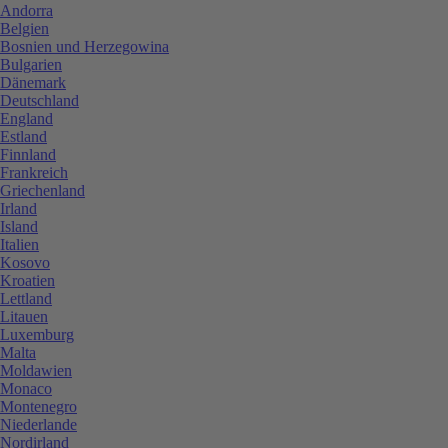
Andorra
Belgien
Bosnien und Herzegowina
Bulgarien
Dänemark
Deutschland
England
Estland
Finnland
Frankreich
Griechenland
Irland
Island
Italien
Kosovo
Kroatien
Lettland
Litauen
Luxemburg
Malta
Moldawien
Monaco
Montenegro
Niederlande
Nordirland