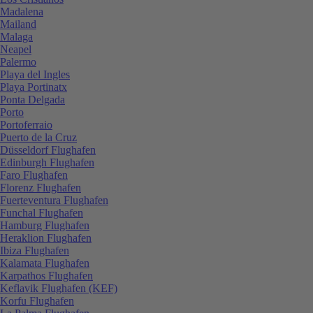
Madalena
Mailand
Malaga
Neapel
Palermo
Playa del Ingles
Playa Portinatx
Ponta Delgada
Porto
Portoferraio
Puerto de la Cruz
Düsseldorf Flughafen
Edinburgh Flughafen
Faro Flughafen
Florenz Flughafen
Fuerteventura Flughafen
Funchal Flughafen
Hamburg Flughafen
Heraklion Flughafen
Ibiza Flughafen
Kalamata Flughafen
Karpathos Flughafen
Keflavik Flughafen (KEF)
Korfu Flughafen