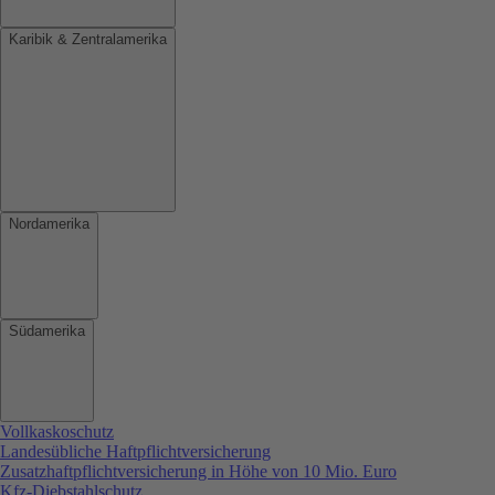
Karibik & Zentralamerika
Nordamerika
Südamerika
Vollkaskoschutz
Landesübliche Haftpflichtversicherung
Zusatzhaftpflichtversicherung in Höhe von 10 Mio. Euro
Kfz-Diebstahlschutz