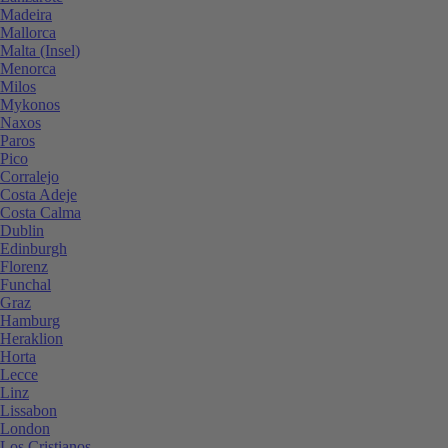
Madeira
Mallorca
Malta (Insel)
Menorca
Milos
Mykonos
Naxos
Paros
Pico
Corralejo
Costa Adeje
Costa Calma
Dublin
Edinburgh
Florenz
Funchal
Graz
Hamburg
Heraklion
Horta
Lecce
Linz
Lissabon
London
Los Cristianos