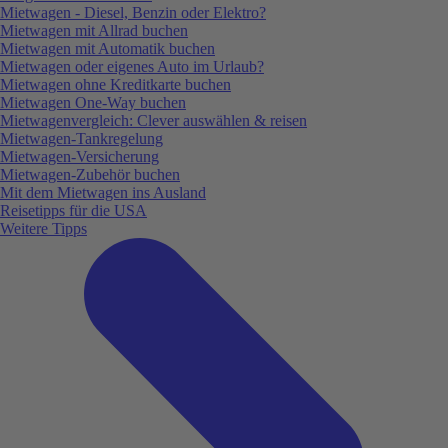
Mietwagen - Diesel, Benzin oder Elektro?
Mietwagen mit Allrad buchen
Mietwagen mit Automatik buchen
Mietwagen oder eigenes Auto im Urlaub?
Mietwagen ohne Kreditkarte buchen
Mietwagen One-Way buchen
Mietwagenvergleich: Clever auswählen & reisen
Mietwagen-Tankregelung
Mietwagen-Versicherung
Mietwagen-Zubehör buchen
Mit dem Mietwagen ins Ausland
Reisetipps für die USA
Weitere Tipps