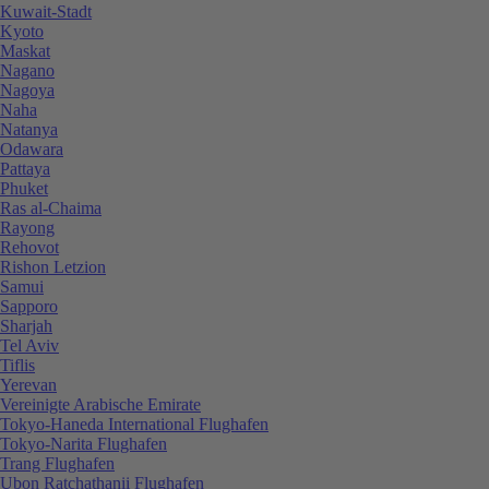
Kuwait-Stadt
Kyoto
Maskat
Nagano
Nagoya
Naha
Natanya
Odawara
Pattaya
Phuket
Ras al-Chaima
Rayong
Rehovot
Rishon Letzion
Samui
Sapporo
Sharjah
Tel Aviv
Tiflis
Yerevan
Vereinigte Arabische Emirate
Tokyo-Haneda International Flughafen
Tokyo-Narita Flughafen
Trang Flughafen
Ubon Ratchathanii Flughafen