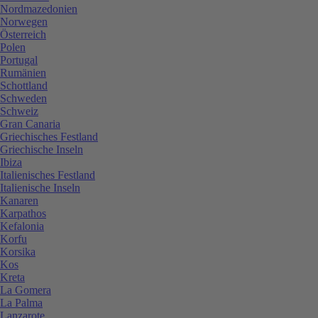
Nordmazedonien
Norwegen
Österreich
Polen
Portugal
Rumänien
Schottland
Schweden
Schweiz
Gran Canaria
Griechisches Festland
Griechische Inseln
Ibiza
Italienisches Festland
Italienische Inseln
Kanaren
Karpathos
Kefalonia
Korfu
Korsika
Kos
Kreta
La Gomera
La Palma
Lanzarote