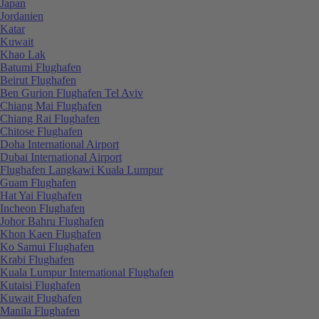
Japan
Jordanien
Katar
Kuwait
Khao Lak
Batumi Flughafen
Beirut Flughafen
Ben Gurion Flughafen Tel Aviv
Chiang Mai Flughafen
Chiang Rai Flughafen
Chitose Flughafen
Doha International Airport
Dubai International Airport
Flughafen Langkawi Kuala Lumpur
Guam Flughafen
Hat Yai Flughafen
Incheon Flughafen
Johor Bahru Flughafen
Khon Kaen Flughafen
Ko Samui Flughafen
Krabi Flughafen
Kuala Lumpur International Flughafen
Kutaisi Flughafen
Kuwait Flughafen
Manila Flughafen