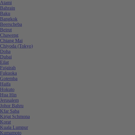
Atami
Bahrain
Baku
Bangkok
Beerscheba
Beirut
Chaweng
Chiang Mai
Chiyoda (Tokyo)
Doha
Dubai
Eilat
Fujairah
Fukuoka
Gotemba
Haifa
Hokuto
Hua Hin
Jerusalem
Johor Bahru
Kfar Saba
Kirjat Schmona
Korat
Kuala Lumpur
Kumamoto