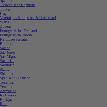
Spanien
Tschechische Republik
Türkei
Ungarn
Vereinigtes Königreich & Nordirland
Wales
Zypern
Portugiesisches Festland
Portugiesische Inseln
Restliches Kroatien
Rhodos
Samos
Sao Jorge
Sao Miguel
Santorini
Sardinien
Sizilien
Skiathos
Spanisches Festland
Teneriffa
Terceira
Zakynthos
Rethymnon
Reykjavík
Rom