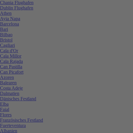
Chania Flughafen
Dublin Flughafen
Athen
Ayia Napa
Barcelona
Bari
Bilbao
Bristol
Cagliari
Cala d'Or
Cala Millor
Cala Rajada
Can Pastilla
Can Picafort
Azoren
Balearen
Costa Adeje
Dalmatien
Dänisches Festland
Elba
Faial
Flores
Französisches Festland
Fuerteventura
Albanien