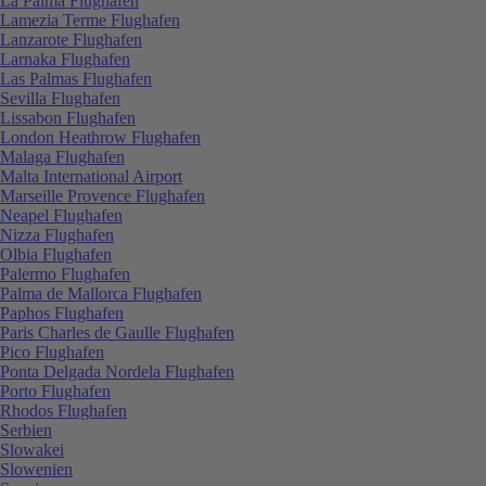
La Palma Flughafen
Lamezia Terme Flughafen
Lanzarote Flughafen
Larnaka Flughafen
Las Palmas Flughafen
Sevilla Flughafen
Lissabon Flughafen
London Heathrow Flughafen
Malaga Flughafen
Malta International Airport
Marseille Provence Flughafen
Neapel Flughafen
Nizza Flughafen
Olbia Flughafen
Palermo Flughafen
Palma de Mallorca Flughafen
Paphos Flughafen
Paris Charles de Gaulle Flughafen
Pico Flughafen
Ponta Delgada Nordela Flughafen
Porto Flughafen
Rhodos Flughafen
Serbien
Slowakei
Slowenien