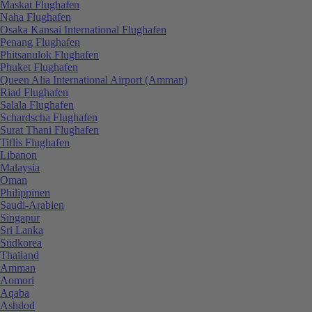
Maskat Flughafen
Naha Flughafen
Osaka Kansai International Flughafen
Penang Flughafen
Phitsanulok Flughafen
Phuket Flughafen
Queen Alia International Airport (Amman)
Riad Flughafen
Salala Flughafen
Schardscha Flughafen
Surat Thani Flughafen
Tiflis Flughafen
Libanon
Malaysia
Oman
Philippinen
Saudi-Arabien
Singapur
Sri Lanka
Südkorea
Thailand
Amman
Aomori
Aqaba
Ashdod