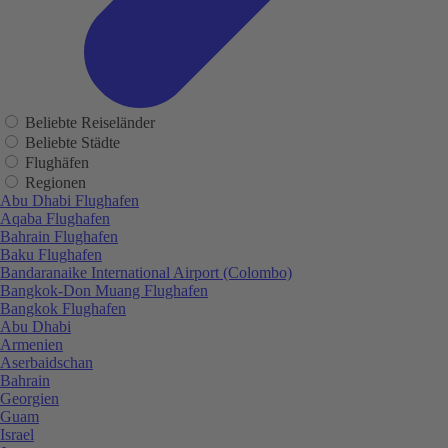
Beliebte Reiseländer
Beliebte Städte
Flughäfen
Regionen
Abu Dhabi Flughafen
Aqaba Flughafen
Bahrain Flughafen
Baku Flughafen
Bandaranaike International Airport (Colombo)
Bangkok-Don Muang Flughafen
Bangkok Flughafen
Abu Dhabi
Armenien
Aserbaidschan
Bahrain
Georgien
Guam
Israel