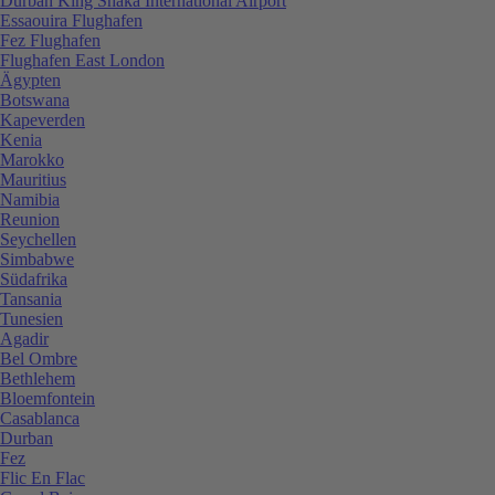
Durban King Shaka International Airport
Essaouira Flughafen
Fez Flughafen
Flughafen East London
Ägypten
Botswana
Kapeverden
Kenia
Marokko
Mauritius
Namibia
Reunion
Seychellen
Simbabwe
Südafrika
Tansania
Tunesien
Agadir
Bel Ombre
Bethlehem
Bloemfontein
Casablanca
Durban
Fez
Flic En Flac