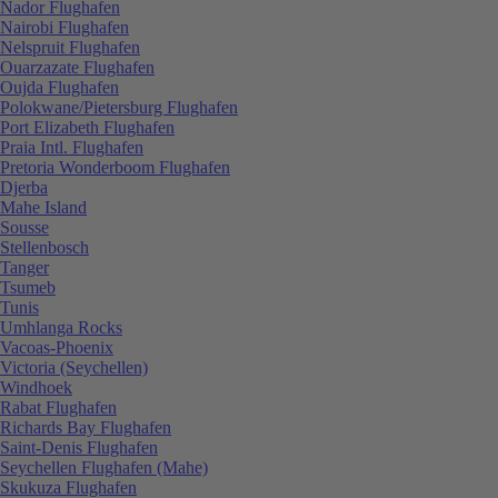
Nador Flughafen
Nairobi Flughafen
Nelspruit Flughafen
Ouarzazate Flughafen
Oujda Flughafen
Polokwane/Pietersburg Flughafen
Port Elizabeth Flughafen
Praia Intl. Flughafen
Pretoria Wonderboom Flughafen
Djerba
Mahe Island
Sousse
Stellenbosch
Tanger
Tsumeb
Tunis
Umhlanga Rocks
Vacoas-Phoenix
Victoria (Seychellen)
Windhoek
Rabat Flughafen
Richards Bay Flughafen
Saint-Denis Flughafen
Seychellen Flughafen (Mahe)
Skukuza Flughafen