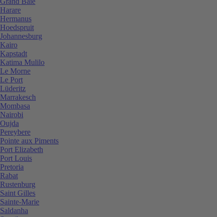
Grand Baie
Harare
Hermanus
Hoedspruit
Johannesburg
Kairo
Kapstadt
Katima Mulilo
Le Morne
Le Port
Lüderitz
Marrakesch
Mombasa
Nairobi
Oujda
Pereybere
Pointe aux Piments
Port Elizabeth
Port Louis
Pretoria
Rabat
Rustenburg
Saint Gilles
Sainte-Marie
Saldanha