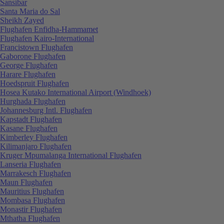
Sansibar
Santa Maria do Sal
Sheikh Zayed
Flughafen Enfidha-Hammamet
Flughafen Kairo-International
Francistown Flughafen
Gaborone Flughafen
George Flughafen
Harare Flughafen
Hoedspruit Flughafen
Hosea Kutako International Airport (Windhoek)
Hurghada Flughafen
Johannesburg Intl. Flughafen
Kapstadt Flughafen
Kasane Flughafen
Kimberley Flughafen
Kilimanjaro Flughafen
Kruger Mpumalanga International Flughafen
Lanseria Flughafen
Marrakesch Flughafen
Maun Flughafen
Mauritius Flughafen
Mombasa Flughafen
Monastir Flughafen
Mthatha Flughafen