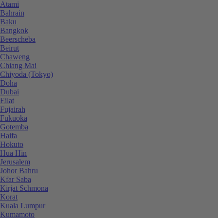
Atami
Bahrain
Baku
Bangkok
Beerscheba
Beirut
Chaweng
Chiang Mai
Chiyoda (Tokyo)
Doha
Dubai
Eilat
Fujairah
Fukuoka
Gotemba
Haifa
Hokuto
Hua Hin
Jerusalem
Johor Bahru
Kfar Saba
Kirjat Schmona
Korat
Kuala Lumpur
Kumamoto