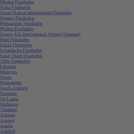
Maskat Flughafen
Naha Flughafen
Osaka Kansai International Flughafen
Penang Flughafen
Phitsanulok Flughafen
Phuket Flughafen
Queen Alia International Airport (Amman)
Riad Flughafen
Salala Flughafen
Schardscha Flughafen
Surat Thani Flughafen
Tiflis Flughafen
Libanon
Malaysia
Oman
Philippinen
Saudi-Arabien
Singapur
Sri Lanka
Südkorea
Thailand
Amman
Aomori
Aqaba
Ashdod