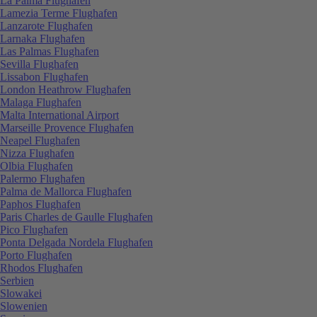
La Palma Flughafen
Lamezia Terme Flughafen
Lanzarote Flughafen
Larnaka Flughafen
Las Palmas Flughafen
Sevilla Flughafen
Lissabon Flughafen
London Heathrow Flughafen
Malaga Flughafen
Malta International Airport
Marseille Provence Flughafen
Neapel Flughafen
Nizza Flughafen
Olbia Flughafen
Palermo Flughafen
Palma de Mallorca Flughafen
Paphos Flughafen
Paris Charles de Gaulle Flughafen
Pico Flughafen
Ponta Delgada Nordela Flughafen
Porto Flughafen
Rhodos Flughafen
Serbien
Slowakei
Slowenien