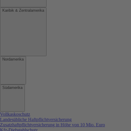
Karibik & Zentralamerika
Nordamerika
Südamerika
Vollkaskoschutz
Landesübliche Haftpflichtversicherung
Zusatzhaftpflichtversicherung in Höhe von 10 Mio. Euro
Kfz-Diebstahlschutz