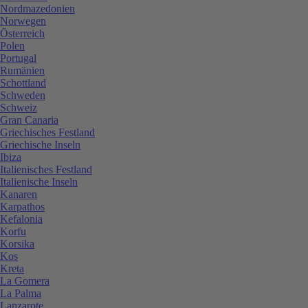
Nordmazedonien
Norwegen
Österreich
Polen
Portugal
Rumänien
Schottland
Schweden
Schweiz
Gran Canaria
Griechisches Festland
Griechische Inseln
Ibiza
Italienisches Festland
Italienische Inseln
Kanaren
Karpathos
Kefalonia
Korfu
Korsika
Kos
Kreta
La Gomera
La Palma
Lanzarote