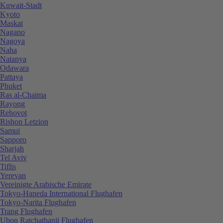
Kuwait-Stadt
Kyoto
Maskat
Nagano
Nagoya
Naha
Natanya
Odawara
Pattaya
Phuket
Ras al-Chaima
Rayong
Rehovot
Rishon Letzion
Samui
Sapporo
Sharjah
Tel Aviv
Tiflis
Yerevan
Vereinigte Arabische Emirate
Tokyo-Haneda International Flughafen
Tokyo-Narita Flughafen
Trang Flughafen
Ubon Ratchathanii Flughafen