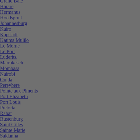
Grand Baie
Harare
Hermanus
Hoedspruit
Johannesburg
Kairo
Kapstadt
Katima Mulilo
Le Morne
Le Port
Lüderitz
Marrakesch
Mombasa
Nairobi
Oujda
Pereybere
Pointe aux Piments
Port Elizabeth
Port Louis
Pretoria
Rabat
Rustenburg
Saint Gilles
Sainte-Marie
Saldanha