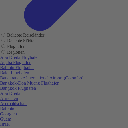
Beliebte Reiseländer
Beliebte Städte
Flughäfen
Regionen
Abu Dhabi Flughafen
Aqaba Flughafen
Bahrain Flughafen
Baku Flughafen
Bandaranaike International Airport (Colombo)
Bangkok-Don Muang Flughafen
Bangkok Flughafen
Abu Dhabi
Armenien
Aserbaidschan
Bahrain
Georgien
Guam
Israel