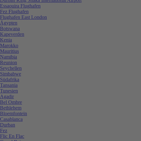
Durban King Shaka International Airport
Essaouira Flughafen
Fez Flughafen
Flughafen East London
Ägypten
Botswana
Kapeverden
Kenia
Marokko
Mauritius
Namibia
Reunion
Seychellen
Simbabwe
Südafrika
Tansania
Tunesien
Agadir
Bel Ombre
Bethlehem
Bloemfontein
Casablanca
Durban
Fez
Flic En Flac