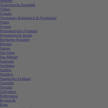
Spanien
Tschechische Republik
Türkei
Ungarn
Vereinigtes Königreich & Nordirland
Wales
Zypern
Portugiesisches Festland
Portugiesische Inseln
Restliches Kroatien
Rhodos
Samos
Sao Jorge
Sao Miguel
Santorini
Sardinien
Sizilien
Skiathos
Spanisches Festland
Teneriffa
Terceira
Zakynthos
Rethymnon
Reykjavík
Rom