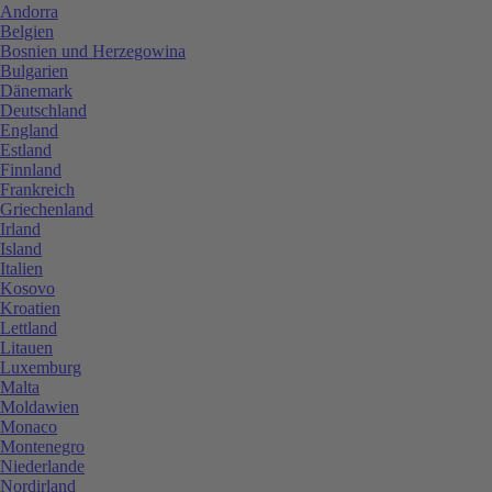
Andorra
Belgien
Bosnien und Herzegowina
Bulgarien
Dänemark
Deutschland
England
Estland
Finnland
Frankreich
Griechenland
Irland
Island
Italien
Kosovo
Kroatien
Lettland
Litauen
Luxemburg
Malta
Moldawien
Monaco
Montenegro
Niederlande
Nordirland