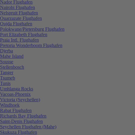
Nador Flughafen
Nairobi Flughafen
Nelspruit Flughafen
Ouarzazate Flughafen
Oujda Flughafen
Polokwane/Pietersburg Flughafen
Port Elizabeth Flughafen
Praia Intl. Flughafen
Pretoria Wonderboom Flughafen
Djerba
Mahe Island
Sousse
Stellenbosch
Tanger
Tsumeb
Tunis
Umhlanga Rocks
Vacoas-Phoenix
Victoria (Seychellen)
Windhoek
Rabat Flughafen
Richards Bay Flughafen
Saint-Denis Flughafen
Seychellen Flughafen (Mahe)
Skukuza Flughafen