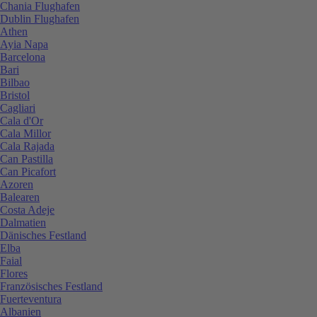
Chania Flughafen
Dublin Flughafen
Athen
Ayia Napa
Barcelona
Bari
Bilbao
Bristol
Cagliari
Cala d'Or
Cala Millor
Cala Rajada
Can Pastilla
Can Picafort
Azoren
Balearen
Costa Adeje
Dalmatien
Dänisches Festland
Elba
Faial
Flores
Französisches Festland
Fuerteventura
Albanien