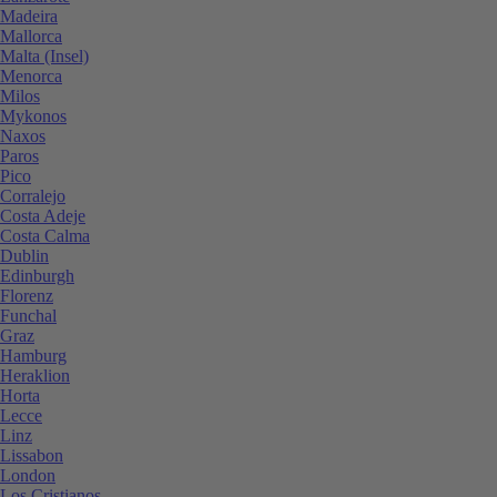
Madeira
Mallorca
Malta (Insel)
Menorca
Milos
Mykonos
Naxos
Paros
Pico
Corralejo
Costa Adeje
Costa Calma
Dublin
Edinburgh
Florenz
Funchal
Graz
Hamburg
Heraklion
Horta
Lecce
Linz
Lissabon
London
Los Cristianos