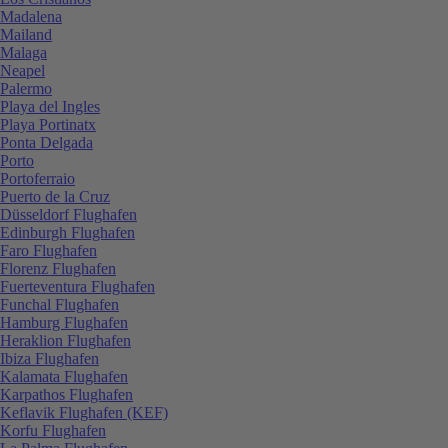
Madalena
Mailand
Malaga
Neapel
Palermo
Playa del Ingles
Playa Portinatx
Ponta Delgada
Porto
Portoferraio
Puerto de la Cruz
Düsseldorf Flughafen
Edinburgh Flughafen
Faro Flughafen
Florenz Flughafen
Fuerteventura Flughafen
Funchal Flughafen
Hamburg Flughafen
Heraklion Flughafen
Ibiza Flughafen
Kalamata Flughafen
Karpathos Flughafen
Keflavik Flughafen (KEF)
Korfu Flughafen