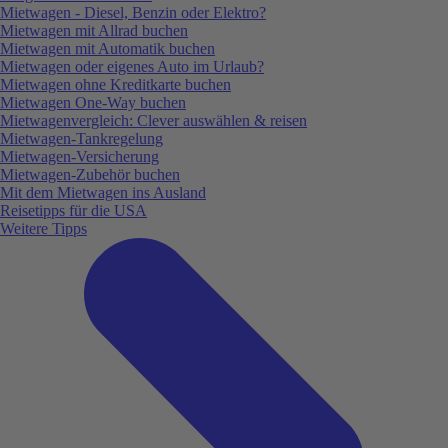
Mietwagen - Diesel, Benzin oder Elektro?
Mietwagen mit Allrad buchen
Mietwagen mit Automatik buchen
Mietwagen oder eigenes Auto im Urlaub?
Mietwagen ohne Kreditkarte buchen
Mietwagen One-Way buchen
Mietwagenvergleich: Clever auswählen & reisen
Mietwagen-Tankregelung
Mietwagen-Versicherung
Mietwagen-Zubehör buchen
Mit dem Mietwagen ins Ausland
Reisetipps für die USA
Weitere Tipps