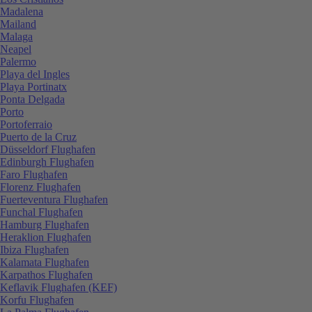
Madalena
Mailand
Malaga
Neapel
Palermo
Playa del Ingles
Playa Portinatx
Ponta Delgada
Porto
Portoferraio
Puerto de la Cruz
Düsseldorf Flughafen
Edinburgh Flughafen
Faro Flughafen
Florenz Flughafen
Fuerteventura Flughafen
Funchal Flughafen
Hamburg Flughafen
Heraklion Flughafen
Ibiza Flughafen
Kalamata Flughafen
Karpathos Flughafen
Keflavik Flughafen (KEF)
Korfu Flughafen