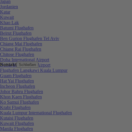
Japan
Jordanien
Katar
Kuwait
Khao Lak
Batumi Flughafen
Beirut Flughafen
Ben Gurion Flughafen Tel Aviv
Chiang Mai Flughafen
Chiang Rai Flughafen
Chitose Flughafen
Doha International Airport
Kontakt
Dubai International Airport
Schließen
Flughafen Langkawi Kuala Lumpur
Guam Flughafen
Hat Yai Flughafen
Incheon Flughafen
Johor Bahru Flughafen
Khon Kaen Flughafen
Ko Samui Flughafen
Krabi Flughafen
Kuala Lumpur International Flughafen
Kutaisi Flughafen
Kuwait Flughafen
Manila Flughafen