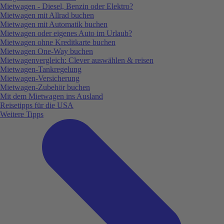
Mietwagen - Diesel, Benzin oder Elektro?
Mietwagen mit Allrad buchen
Mietwagen mit Automatik buchen
Mietwagen oder eigenes Auto im Urlaub?
Mietwagen ohne Kreditkarte buchen
Mietwagen One-Way buchen
Mietwagenvergleich: Clever auswählen & reisen
Mietwagen-Tankregelung
Mietwagen-Versicherung
Mietwagen-Zubehör buchen
Mit dem Mietwagen ins Ausland
Reisetipps für die USA
Weitere Tipps