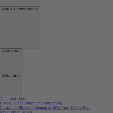
Karibik & Zentralamerika
Nordamerika
Südamerika
Vollkaskoschutz
Landesübliche Haftpflichtversicherung
Zusatzhaftpflichtversicherung in Höhe von 10 Mio. Euro
Kfz-Diebstahlschutz