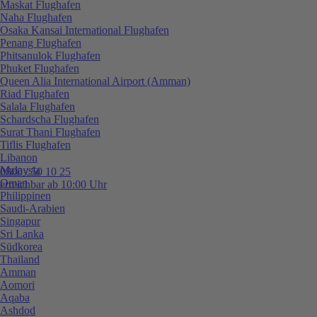
Maskat Flughafen
Naha Flughafen
Osaka Kansai International Flughafen
Penang Flughafen
Phitsanulok Flughafen
Phuket Flughafen
Queen Alia International Airport (Amman)
Riad Flughafen
Salala Flughafen
Schardscha Flughafen
Surat Thani Flughafen
Tiflis Flughafen
Libanon
Malaysia
0800 / 50 10 25
Oman
erreichbar ab 10:00 Uhr
Philippinen
Saudi-Arabien
Singapur
Sri Lanka
Südkorea
Thailand
Amman
Aomori
Aqaba
Ashdod