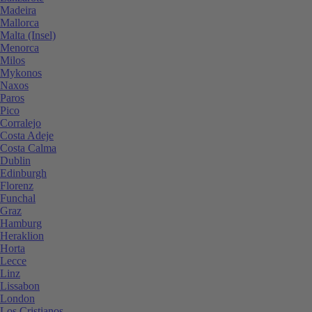
Madeira
Mallorca
Malta (Insel)
Menorca
Milos
Mykonos
Naxos
Paros
Pico
Corralejo
Costa Adeje
Costa Calma
Dublin
Edinburgh
Florenz
Funchal
Graz
Hamburg
Heraklion
Horta
Lecce
Linz
Lissabon
London
Los Cristianos