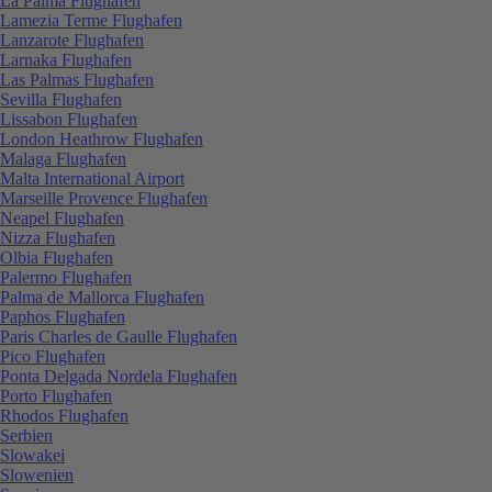
La Palma Flughafen
Lamezia Terme Flughafen
Lanzarote Flughafen
Larnaka Flughafen
Las Palmas Flughafen
Sevilla Flughafen
Lissabon Flughafen
London Heathrow Flughafen
Malaga Flughafen
Malta International Airport
Marseille Provence Flughafen
Neapel Flughafen
Nizza Flughafen
Olbia Flughafen
Palermo Flughafen
Palma de Mallorca Flughafen
Paphos Flughafen
Paris Charles de Gaulle Flughafen
Pico Flughafen
Ponta Delgada Nordela Flughafen
Porto Flughafen
Rhodos Flughafen
Serbien
Slowakei
Slowenien