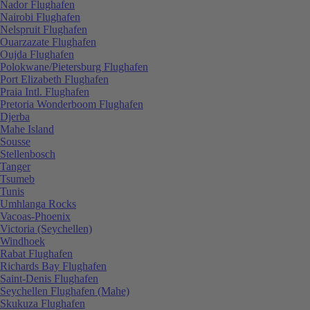
Nador Flughafen
Nairobi Flughafen
Nelspruit Flughafen
Ouarzazate Flughafen
Oujda Flughafen
Polokwane/Pietersburg Flughafen
Port Elizabeth Flughafen
Praia Intl. Flughafen
Pretoria Wonderboom Flughafen
Djerba
Mahe Island
Sousse
Stellenbosch
Tanger
Tsumeb
Tunis
Umhlanga Rocks
Vacoas-Phoenix
Victoria (Seychellen)
Windhoek
Rabat Flughafen
Richards Bay Flughafen
Saint-Denis Flughafen
Seychellen Flughafen (Mahe)
Skukuza Flughafen