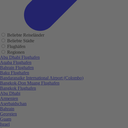
Beliebte Reiseländer
Beliebte Städte
Flughäfen
Regionen
Abu Dhabi Flughafen
Aqaba Flughafen
Bahrain Flughafen
Baku Flughafen
Bandaranaike International Airport (Colombo)
Bangkok-Don Muang Flughafen
Bangkok Flughafen
Abu Dhabi
Armenien
Aserbaidschan
Bahrain
Georgien
Guam
Israel