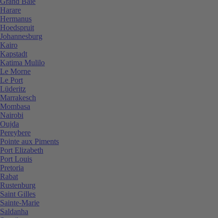
Grand Baie
Harare
Hermanus
Hoedspruit
Johannesburg
Kairo
Kapstadt
Katima Mulilo
Le Morne
Le Port
Lüderitz
Marrakesch
Mombasa
Nairobi
Oujda
Pereybere
Pointe aux Piments
Port Elizabeth
Port Louis
Pretoria
Rabat
Rustenburg
Saint Gilles
Sainte-Marie
Saldanha