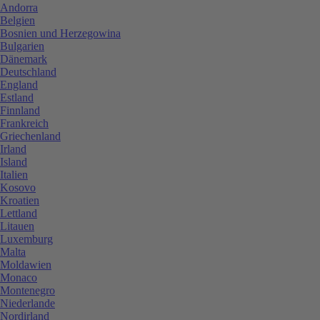
Andorra
Belgien
Bosnien und Herzegowina
Bulgarien
Dänemark
Deutschland
England
Estland
Finnland
Frankreich
Griechenland
Irland
Island
Italien
Kosovo
Kroatien
Lettland
Litauen
Luxemburg
Malta
Moldawien
Monaco
Montenegro
Niederlande
Nordirland