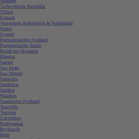
Spanien
Tschechische Republik
Türkei
Ungarn
Vereinigtes Königreich & Nordirland
Wales
Zypern
Portugiesisches Festland
Portugiesische Inseln
Restliches Kroatien
Rhodos
Samos
Sao Jorge
Sao Miguel
Santorini
Sardinien
Sizilien
Skiathos
Spanisches Festland
Teneriffa
Terceira
Zakynthos
Rethymnon
Reykjavík
Rom