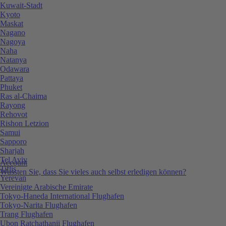
Kuwait-Stadt
Kyoto
Maskat
Nagano
Nagoya
Naha
Natanya
Odawara
Pattaya
Phuket
Ras al-Chaima
Rayong
Rehovot
Rishon Letzion
Samui
Sapporo
Sharjah
Tel Aviv
Account
Tiflis
Wussten Sie, dass Sie vieles auch selbst erledigen können?
Yerevan
Vereinigte Arabische Emirate
Tokyo-Haneda International Flughafen
Tokyo-Narita Flughafen
Trang Flughafen
Ubon Ratchathanii Flughafen