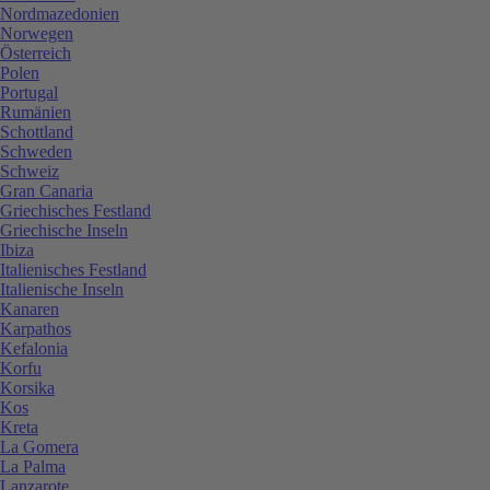
Nordmazedonien
Norwegen
Österreich
Polen
Portugal
Rumänien
Schottland
Schweden
Schweiz
Gran Canaria
Griechisches Festland
Griechische Inseln
Ibiza
Italienisches Festland
Italienische Inseln
Kanaren
Karpathos
Kefalonia
Korfu
Korsika
Kos
Kreta
La Gomera
La Palma
Lanzarote