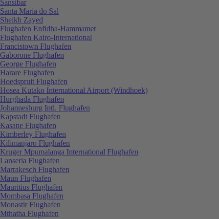
Sansibar
Santa Maria do Sal
Sheikh Zayed
Flughafen Enfidha-Hammamet
Flughafen Kairo-International
Francistown Flughafen
Gaborone Flughafen
George Flughafen
Harare Flughafen
Hoedspruit Flughafen
Hosea Kutako International Airport (Windhoek)
Hurghada Flughafen
Johannesburg Intl. Flughafen
Kapstadt Flughafen
Kasane Flughafen
Kimberley Flughafen
Kilimanjaro Flughafen
Kruger Mpumalanga International Flughafen
Lanseria Flughafen
Marrakesch Flughafen
Maun Flughafen
Mauritius Flughafen
Mombasa Flughafen
Monastir Flughafen
Mthatha Flughafen