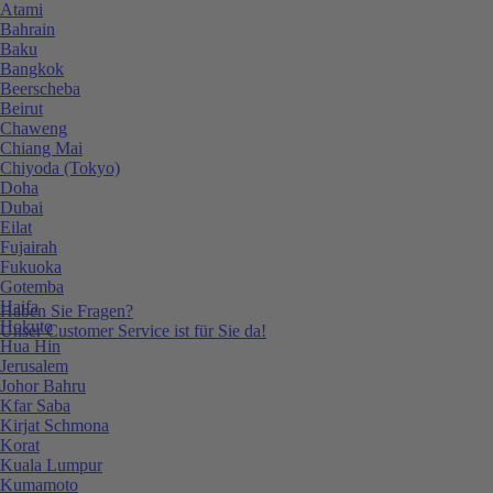
Atami
Bahrain
Baku
Bangkok
Beerscheba
Beirut
Chaweng
Chiang Mai
Chiyoda (Tokyo)
Doha
Dubai
Eilat
Fujairah
Fukuoka
Gotemba
Haifa
Haben Sie Fragen?
Hokuto
Unser Customer Service ist für Sie da!
Hua Hin
Jerusalem
Johor Bahru
Kfar Saba
Kirjat Schmona
Korat
Kuala Lumpur
Kumamoto