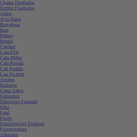
Chania Flughafen
Dublin Flughafen
Athen
Ayia Napa
Barcelona
Bari
Bilbao
Bristol
Cagliari
Cala d'Or
Cala Millor
Cala Rajada
Can Pastilla
Can Picafort
Azoren
Balearen
Costa Adeje
Dalmatien
Dänisches Festland
Elba
Faial
Flores
Französisches Festland
Fuerteventura
Albanien