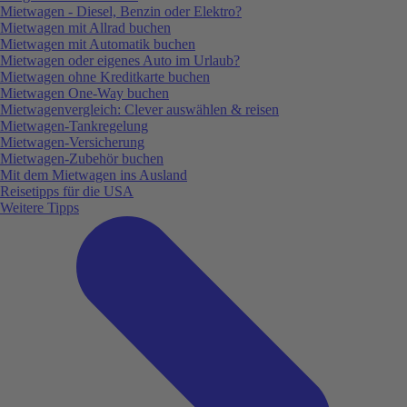
Mietwagen - Diesel, Benzin oder Elektro?
Mietwagen mit Allrad buchen
Mietwagen mit Automatik buchen
Mietwagen oder eigenes Auto im Urlaub?
Mietwagen ohne Kreditkarte buchen
Mietwagen One-Way buchen
Mietwagenvergleich: Clever auswählen & reisen
Mietwagen-Tankregelung
Mietwagen-Versicherung
Mietwagen-Zubehör buchen
Mit dem Mietwagen ins Ausland
Reisetipps für die USA
Weitere Tipps