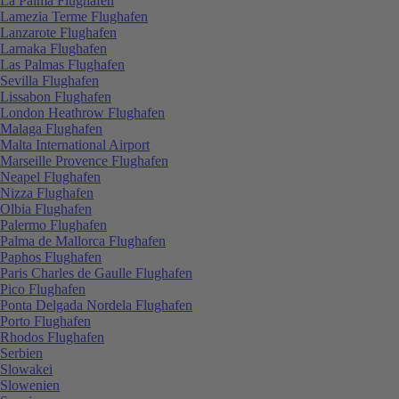
La Palma Flughafen
Lamezia Terme Flughafen
Lanzarote Flughafen
Larnaka Flughafen
Las Palmas Flughafen
Sevilla Flughafen
Lissabon Flughafen
London Heathrow Flughafen
Malaga Flughafen
Malta International Airport
Marseille Provence Flughafen
Neapel Flughafen
Nizza Flughafen
Olbia Flughafen
Palermo Flughafen
Palma de Mallorca Flughafen
Paphos Flughafen
Paris Charles de Gaulle Flughafen
Pico Flughafen
Ponta Delgada Nordela Flughafen
Porto Flughafen
Rhodos Flughafen
Serbien
Slowakei
Slowenien