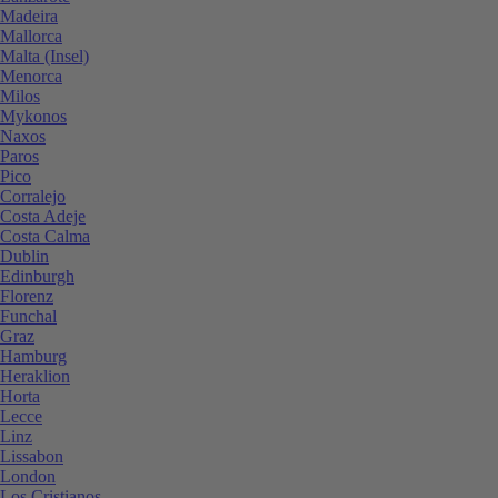
Madeira
Mallorca
Malta (Insel)
Menorca
Milos
Mykonos
Naxos
Paros
Pico
Corralejo
Costa Adeje
Costa Calma
Dublin
Edinburgh
Florenz
Funchal
Graz
Hamburg
Heraklion
Horta
Lecce
Linz
Lissabon
London
Los Cristianos