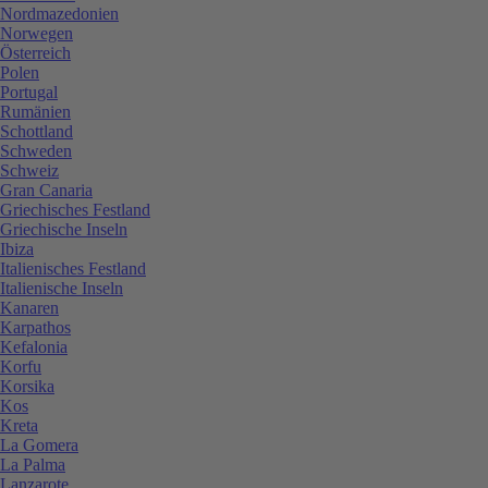
Nordmazedonien
Norwegen
Österreich
Polen
Portugal
Rumänien
Schottland
Schweden
Schweiz
Gran Canaria
Griechisches Festland
Griechische Inseln
Ibiza
Italienisches Festland
Italienische Inseln
Kanaren
Karpathos
Kefalonia
Korfu
Korsika
Kos
Kreta
La Gomera
La Palma
Lanzarote