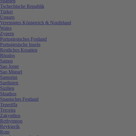
Spanien
Tschechische Republik
Türkei
Ungarn
Vereinigtes Königreich & Nordirland
Wales
Zypern
Portugiesisches Festland
Portugiesische Inseln
Restliches Kroatien
Rhodos
Samos
Sao Jorge
Sao Miguel
Santorini
Sardinien
Sizilien
Skiathos
Spanisches Festland
Teneriffa
Terceira
Zakynthos
Rethymnon
Reykjavík
Rom