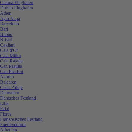
Chania Flughafen
Dublin Flughafen
Athen
Ayia Napa
Barcelona
Bari
Bilbao
Bristol
Cagliari
Cala d'Or
Cala Millor
Cala Rajada
Can Pastilla
Can Picafort
Azoren
Balearen
Costa Adeje
Dalmatien
Dänisches Festland
Elba
Faial
Flores
Französisches Festland
Fuerteventura
Albanien