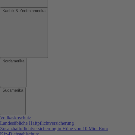
Karibik & Zentralamerika
Nordamerika
Südamerika
Vollkaskoschutz
Landesübliche Haftpflichtversicherung
Zusatzhaftpflichtversicherung in Höhe von 10 Mio. Euro
Kfz-Diebstahlschutz