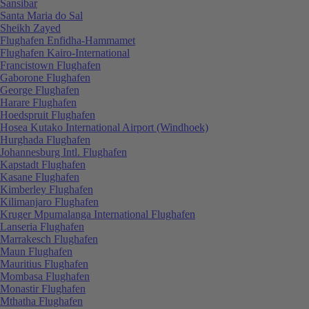
Sansibar
Santa Maria do Sal
Sheikh Zayed
Flughafen Enfidha-Hammamet
Flughafen Kairo-International
Francistown Flughafen
Gaborone Flughafen
George Flughafen
Harare Flughafen
Hoedspruit Flughafen
Hosea Kutako International Airport (Windhoek)
Hurghada Flughafen
Johannesburg Intl. Flughafen
Kapstadt Flughafen
Kasane Flughafen
Kimberley Flughafen
Kilimanjaro Flughafen
Kruger Mpumalanga International Flughafen
Lanseria Flughafen
Marrakesch Flughafen
Maun Flughafen
Mauritius Flughafen
Mombasa Flughafen
Monastir Flughafen
Mthatha Flughafen