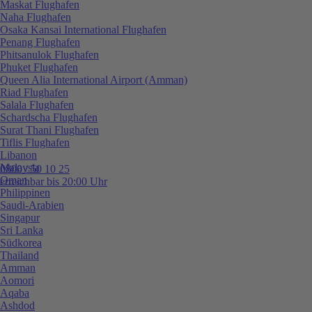
Maskat Flughafen
Naha Flughafen
Osaka Kansai International Flughafen
Penang Flughafen
Phitsanulok Flughafen
Phuket Flughafen
Queen Alia International Airport (Amman)
Riad Flughafen
Salala Flughafen
Schardscha Flughafen
Surat Thani Flughafen
Tiflis Flughafen
Libanon
Malaysia
0800 / 50 10 25
Oman
erreichbar bis 20:00 Uhr
Philippinen
Saudi-Arabien
Singapur
Sri Lanka
Südkorea
Thailand
Amman
Aomori
Aqaba
Ashdod