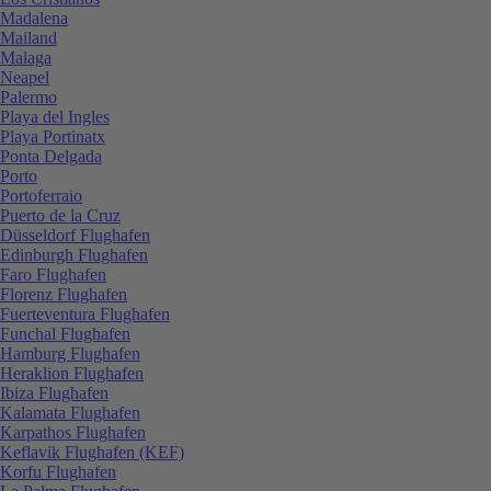
Madalena
Mailand
Malaga
Neapel
Palermo
Playa del Ingles
Playa Portinatx
Ponta Delgada
Porto
Portoferraio
Puerto de la Cruz
Düsseldorf Flughafen
Edinburgh Flughafen
Faro Flughafen
Florenz Flughafen
Fuerteventura Flughafen
Funchal Flughafen
Hamburg Flughafen
Heraklion Flughafen
Ibiza Flughafen
Kalamata Flughafen
Karpathos Flughafen
Keflavik Flughafen (KEF)
Korfu Flughafen