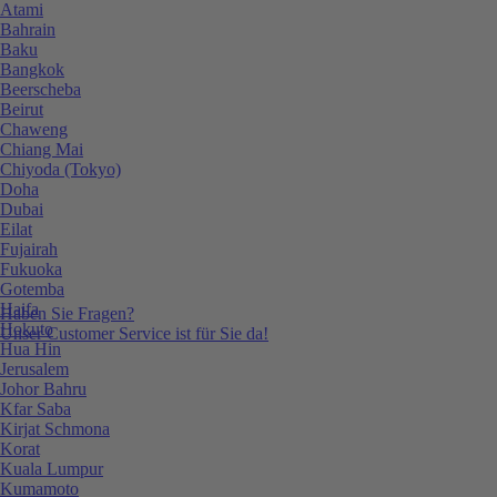
Atami
Bahrain
Baku
Bangkok
Beerscheba
Beirut
Chaweng
Chiang Mai
Chiyoda (Tokyo)
Doha
Dubai
Eilat
Fujairah
Fukuoka
Gotemba
Haifa
Haben Sie Fragen?
Hokuto
Unser Customer Service ist für Sie da!
Hua Hin
Jerusalem
Johor Bahru
Kfar Saba
Kirjat Schmona
Korat
Kuala Lumpur
Kumamoto