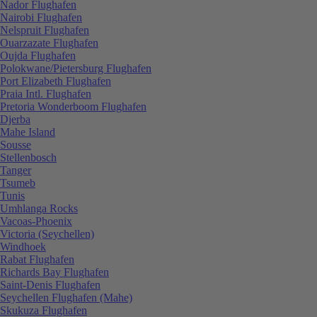
Nador Flughafen
Nairobi Flughafen
Nelspruit Flughafen
Ouarzazate Flughafen
Oujda Flughafen
Polokwane/Pietersburg Flughafen
Port Elizabeth Flughafen
Praia Intl. Flughafen
Pretoria Wonderboom Flughafen
Djerba
Mahe Island
Sousse
Stellenbosch
Tanger
Tsumeb
Tunis
Umhlanga Rocks
Vacoas-Phoenix
Victoria (Seychellen)
Windhoek
Rabat Flughafen
Richards Bay Flughafen
Saint-Denis Flughafen
Seychellen Flughafen (Mahe)
Skukuza Flughafen