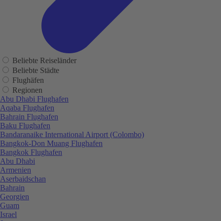
Beliebte Reiseländer
Beliebte Städte
Flughäfen
Regionen
Abu Dhabi Flughafen
Aqaba Flughafen
Bahrain Flughafen
Baku Flughafen
Bandaranaike International Airport (Colombo)
Bangkok-Don Muang Flughafen
Bangkok Flughafen
Abu Dhabi
Armenien
Aserbaidschan
Bahrain
Georgien
Guam
Israel