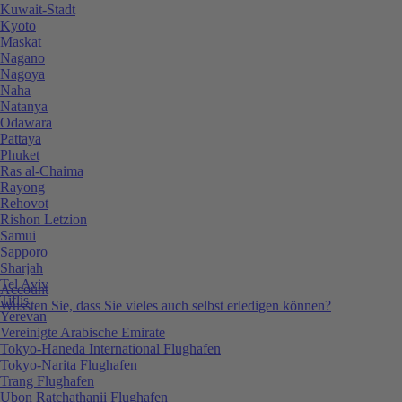
Kuwait-Stadt
Kyoto
Maskat
Nagano
Nagoya
Naha
Natanya
Odawara
Pattaya
Phuket
Ras al-Chaima
Rayong
Rehovot
Rishon Letzion
Samui
Sapporo
Sharjah
Tel Aviv
Account
Tiflis
Wussten Sie, dass Sie vieles auch selbst erledigen können?
Yerevan
Vereinigte Arabische Emirate
Tokyo-Haneda International Flughafen
Tokyo-Narita Flughafen
Trang Flughafen
Ubon Ratchathanii Flughafen