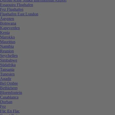
Durban King Shaka International Airport
Essaouira Flughafen
Fez Flughafen
Flughafen East London
Ägypten
Botswana
Kapeverden
Kenia
Marokko
Mauritius
Namibia
Reunion
Seychellen
Simbabwe
Südafrika
Tansania
Tunesien
Agadir
Bel Ombre
Bethlehem
Bloemfontein
Casablanca
Durban
Fez
Flic En Flac