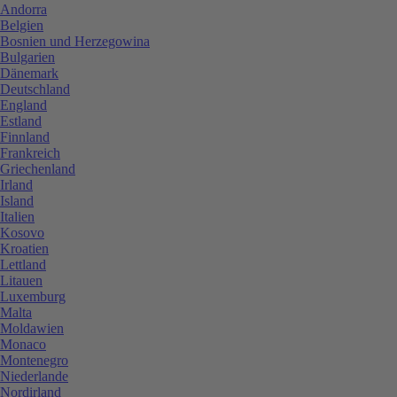
Andorra
Belgien
Bosnien und Herzegowina
Bulgarien
Dänemark
Deutschland
England
Estland
Finnland
Frankreich
Griechenland
Irland
Island
Italien
Kosovo
Kroatien
Lettland
Litauen
Luxemburg
Malta
Moldawien
Monaco
Montenegro
Niederlande
Nordirland