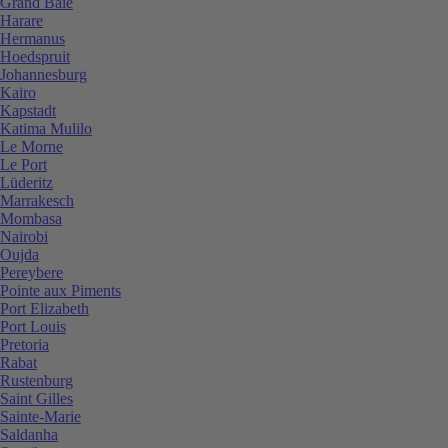
Grand Baie
Harare
Hermanus
Hoedspruit
Johannesburg
Kairo
Kapstadt
Katima Mulilo
Le Morne
Le Port
Lüderitz
Marrakesch
Mombasa
Nairobi
Oujda
Pereybere
Pointe aux Piments
Port Elizabeth
Port Louis
Pretoria
Rabat
Rustenburg
Saint Gilles
Sainte-Marie
Saldanha