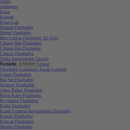
Japan
Jordanien
Katar
Kuwait
Khao Lak
Batumi Flughafen
Beirut Flughafen
Ben Gurion Flughafen Tel Aviv
Chiang Mai Flughafen
Chiang Rai Flughafen
Chitose Flughafen
Doha International Airport
Kontakt
Dubai International Airport
Schließen
Flughafen Langkawi Kuala Lumpur
Guam Flughafen
Hat Yai Flughafen
Incheon Flughafen
Johor Bahru Flughafen
Khon Kaen Flughafen
Ko Samui Flughafen
Krabi Flughafen
Kuala Lumpur International Flughafen
Kutaisi Flughafen
Kuwait Flughafen
Manila Flughafen