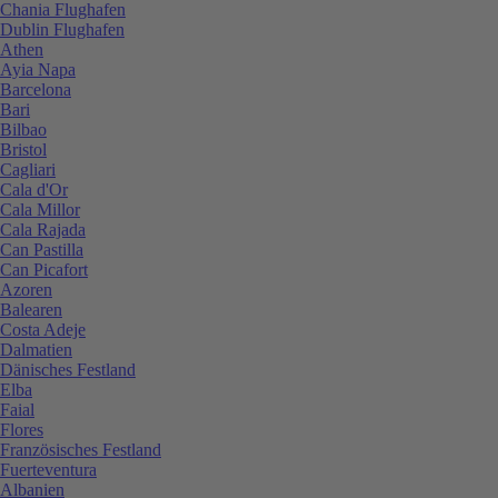
Chania Flughafen
Dublin Flughafen
Athen
Ayia Napa
Barcelona
Bari
Bilbao
Bristol
Cagliari
Cala d'Or
Cala Millor
Cala Rajada
Can Pastilla
Can Picafort
Azoren
Balearen
Costa Adeje
Dalmatien
Dänisches Festland
Elba
Faial
Flores
Französisches Festland
Fuerteventura
Albanien