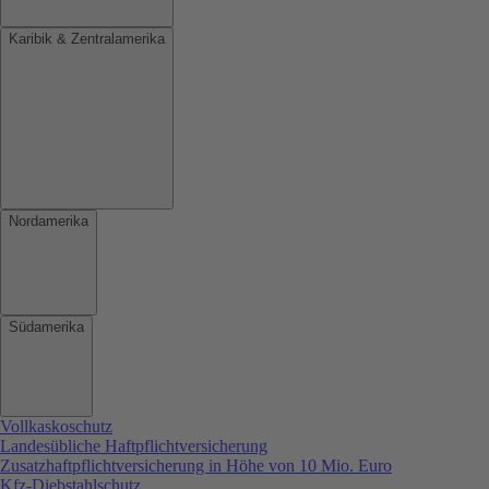
Karibik & Zentralamerika
Nordamerika
Südamerika
Vollkaskoschutz
Landesübliche Haftpflichtversicherung
Zusatzhaftpflichtversicherung in Höhe von 10 Mio. Euro
Kfz-Diebstahlschutz