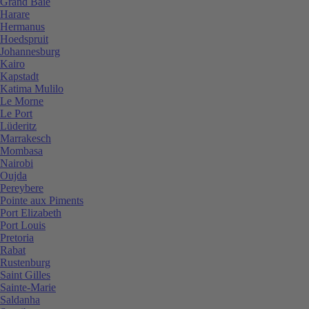
Grand Baie
Harare
Hermanus
Hoedspruit
Johannesburg
Kairo
Kapstadt
Katima Mulilo
Le Morne
Le Port
Lüderitz
Marrakesch
Mombasa
Nairobi
Oujda
Pereybere
Pointe aux Piments
Port Elizabeth
Port Louis
Pretoria
Rabat
Rustenburg
Saint Gilles
Sainte-Marie
Saldanha