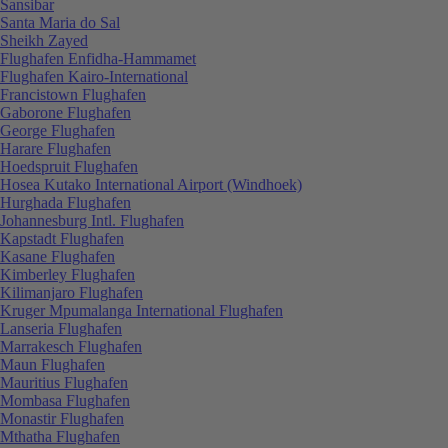
Sansibar
Santa Maria do Sal
Sheikh Zayed
Flughafen Enfidha-Hammamet
Flughafen Kairo-International
Francistown Flughafen
Gaborone Flughafen
George Flughafen
Harare Flughafen
Hoedspruit Flughafen
Hosea Kutako International Airport (Windhoek)
Hurghada Flughafen
Johannesburg Intl. Flughafen
Kapstadt Flughafen
Kasane Flughafen
Kimberley Flughafen
Kilimanjaro Flughafen
Kruger Mpumalanga International Flughafen
Lanseria Flughafen
Marrakesch Flughafen
Maun Flughafen
Mauritius Flughafen
Mombasa Flughafen
Monastir Flughafen
Mthatha Flughafen