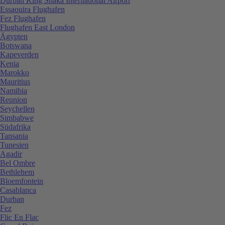
Durban King Shaka International Airport
Essaouira Flughafen
Fez Flughafen
Flughafen East London
Ägypten
Botswana
Kapeverden
Kenia
Marokko
Mauritius
Namibia
Reunion
Seychellen
Simbabwe
Südafrika
Tansania
Tunesien
Agadir
Bel Ombre
Bethlehem
Bloemfontein
Casablanca
Durban
Fez
Flic En Flac