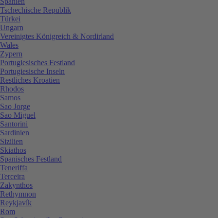
Spanien
Tschechische Republik
Türkei
Ungarn
Vereinigtes Königreich & Nordirland
Wales
Zypern
Portugiesisches Festland
Portugiesische Inseln
Restliches Kroatien
Rhodos
Samos
Sao Jorge
Sao Miguel
Santorini
Sardinien
Sizilien
Skiathos
Spanisches Festland
Teneriffa
Terceira
Zakynthos
Rethymnon
Reykjavík
Rom