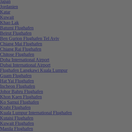
Japan
Jordanien
Katar
Kuwait
Khao Lak
Batumi Flughafen
Beirut Flughafen
Ben Gurion Flughafen Tel Aviv
Chiang Mai Flughafen
Chiang Rai Flughafen
Chitose Flughafen
Doha International Airport
Dubai International Airport
Flughafen Langkawi Kuala Lumpur
Guam Flughafen
Hat Yai Flughafen
Incheon Flughafen
Johor Bahru Flughafen
Khon Kaen Flughafen
Ko Samui Flughafen
Krabi Flughafen
Kuala Lumpur International Flughafen
Kutaisi Flughafen
Kuwait Flughafen
Manila Flughafen