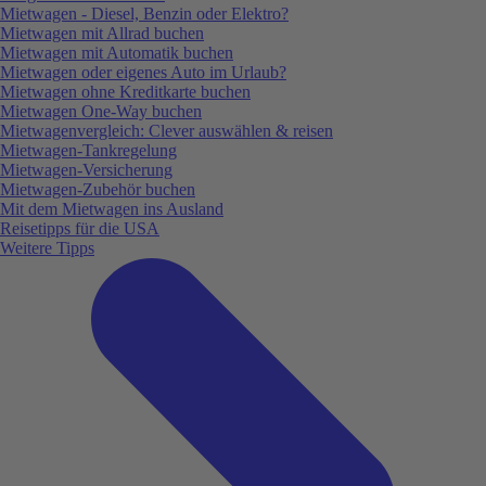
Mietwagen - Diesel, Benzin oder Elektro?
Mietwagen mit Allrad buchen
Mietwagen mit Automatik buchen
Mietwagen oder eigenes Auto im Urlaub?
Mietwagen ohne Kreditkarte buchen
Mietwagen One-Way buchen
Mietwagenvergleich: Clever auswählen & reisen
Mietwagen-Tankregelung
Mietwagen-Versicherung
Mietwagen-Zubehör buchen
Mit dem Mietwagen ins Ausland
Reisetipps für die USA
Weitere Tipps