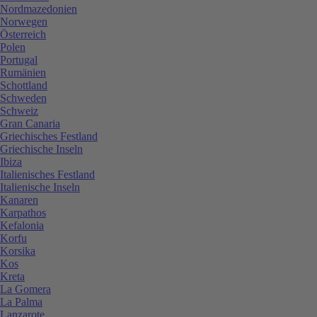
Nordmazedonien
Norwegen
Österreich
Polen
Portugal
Rumänien
Schottland
Schweden
Schweiz
Gran Canaria
Griechisches Festland
Griechische Inseln
Ibiza
Italienisches Festland
Italienische Inseln
Kanaren
Karpathos
Kefalonia
Korfu
Korsika
Kos
Kreta
La Gomera
La Palma
Lanzarote