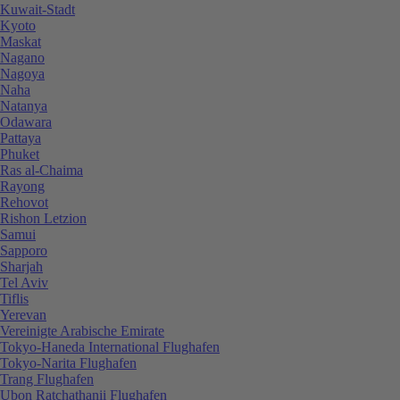
Kuwait-Stadt
Kyoto
Maskat
Nagano
Nagoya
Naha
Natanya
Odawara
Pattaya
Phuket
Ras al-Chaima
Rayong
Rehovot
Rishon Letzion
Samui
Sapporo
Sharjah
Tel Aviv
Tiflis
Yerevan
Vereinigte Arabische Emirate
Tokyo-Haneda International Flughafen
Tokyo-Narita Flughafen
Trang Flughafen
Ubon Ratchathanii Flughafen