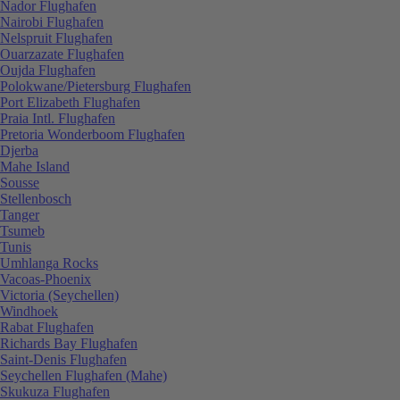
Nador Flughafen
Nairobi Flughafen
Nelspruit Flughafen
Ouarzazate Flughafen
Oujda Flughafen
Polokwane/Pietersburg Flughafen
Port Elizabeth Flughafen
Praia Intl. Flughafen
Pretoria Wonderboom Flughafen
Djerba
Mahe Island
Sousse
Stellenbosch
Tanger
Tsumeb
Tunis
Umhlanga Rocks
Vacoas-Phoenix
Victoria (Seychellen)
Windhoek
Rabat Flughafen
Richards Bay Flughafen
Saint-Denis Flughafen
Seychellen Flughafen (Mahe)
Skukuza Flughafen