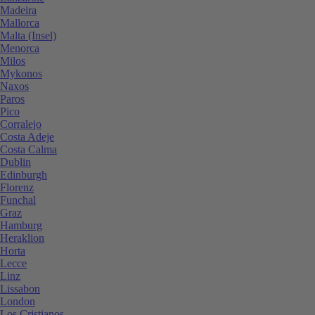
Madeira
Mallorca
Malta (Insel)
Menorca
Milos
Mykonos
Naxos
Paros
Pico
Corralejo
Costa Adeje
Costa Calma
Dublin
Edinburgh
Florenz
Funchal
Graz
Hamburg
Heraklion
Horta
Lecce
Linz
Lissabon
London
Los Cristianos