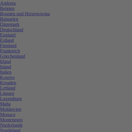
Andorra
Belgien
Bosnien und Herzegowina
Bulgarien
Dänemark
Deutschland
England
Estland
Finnland
Frankreich
Griechenland
Irland
Island
Italien
Kosovo
Kroatien
Lettland
Litauen
Luxemburg
Malta
Moldawien
Monaco
Montenegro
Niederlande
Nordirland