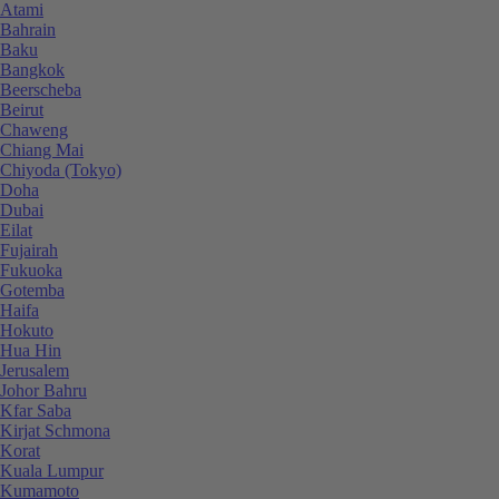
Atami
Bahrain
Baku
Bangkok
Beerscheba
Beirut
Chaweng
Chiang Mai
Chiyoda (Tokyo)
Doha
Dubai
Eilat
Fujairah
Fukuoka
Gotemba
Haifa
Hokuto
Hua Hin
Jerusalem
Johor Bahru
Kfar Saba
Kirjat Schmona
Korat
Kuala Lumpur
Kumamoto