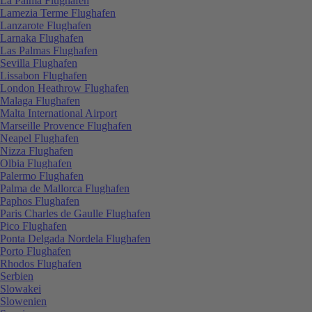
La Palma Flughafen
Lamezia Terme Flughafen
Lanzarote Flughafen
Larnaka Flughafen
Las Palmas Flughafen
Sevilla Flughafen
Lissabon Flughafen
London Heathrow Flughafen
Malaga Flughafen
Malta International Airport
Marseille Provence Flughafen
Neapel Flughafen
Nizza Flughafen
Olbia Flughafen
Palermo Flughafen
Palma de Mallorca Flughafen
Paphos Flughafen
Paris Charles de Gaulle Flughafen
Pico Flughafen
Ponta Delgada Nordela Flughafen
Porto Flughafen
Rhodos Flughafen
Serbien
Slowakei
Slowenien