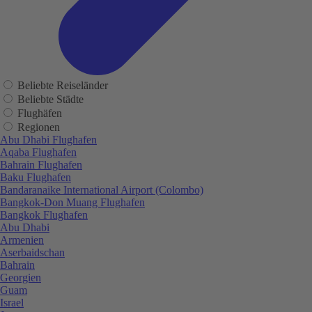
Beliebte Reiseländer
Beliebte Städte
Flughäfen
Regionen
Abu Dhabi Flughafen
Aqaba Flughafen
Bahrain Flughafen
Baku Flughafen
Bandaranaike International Airport (Colombo)
Bangkok-Don Muang Flughafen
Bangkok Flughafen
Abu Dhabi
Armenien
Aserbaidschan
Bahrain
Georgien
Guam
Israel