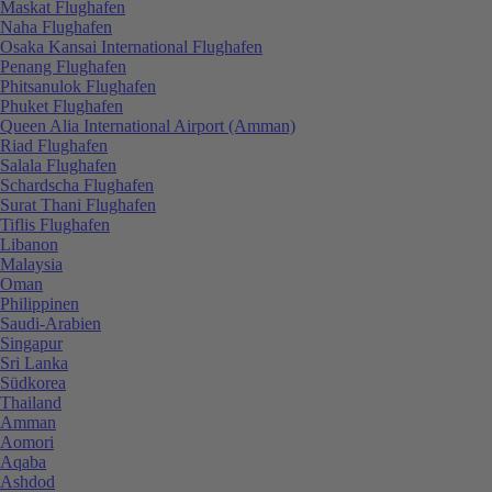
Maskat Flughafen
Naha Flughafen
Osaka Kansai International Flughafen
Penang Flughafen
Phitsanulok Flughafen
Phuket Flughafen
Queen Alia International Airport (Amman)
Riad Flughafen
Salala Flughafen
Schardscha Flughafen
Surat Thani Flughafen
Tiflis Flughafen
Libanon
Malaysia
Oman
Philippinen
Saudi-Arabien
Singapur
Sri Lanka
Südkorea
Thailand
Amman
Aomori
Aqaba
Ashdod