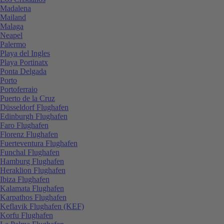
Madalena
Mailand
Malaga
Neapel
Palermo
Playa del Ingles
Playa Portinatx
Ponta Delgada
Porto
Portoferraio
Puerto de la Cruz
Düsseldorf Flughafen
Edinburgh Flughafen
Faro Flughafen
Florenz Flughafen
Fuerteventura Flughafen
Funchal Flughafen
Hamburg Flughafen
Heraklion Flughafen
Ibiza Flughafen
Kalamata Flughafen
Karpathos Flughafen
Keflavik Flughafen (KEF)
Korfu Flughafen