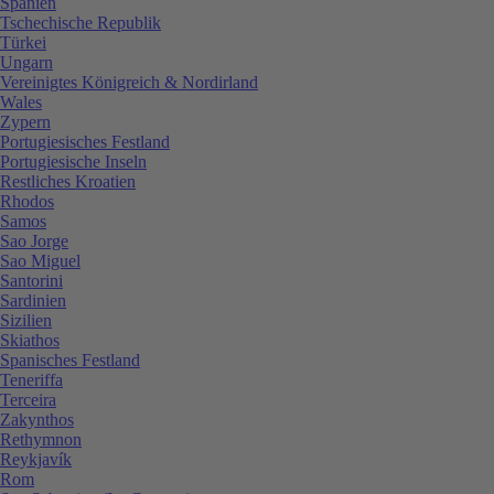
Spanien
Tschechische Republik
Türkei
Ungarn
Vereinigtes Königreich & Nordirland
Wales
Zypern
Portugiesisches Festland
Portugiesische Inseln
Restliches Kroatien
Rhodos
Samos
Sao Jorge
Sao Miguel
Santorini
Sardinien
Sizilien
Skiathos
Spanisches Festland
Teneriffa
Terceira
Zakynthos
Rethymnon
Reykjavík
Rom