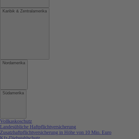
Karibik & Zentralamerika
Nordamerika
Südamerika
Vollkaskoschutz
Landesübliche Haftpflichtversicherung
Zusatzhaftpflichtversicherung in Höhe von 10 Mio. Euro
Kfz-Diebstahlschutz