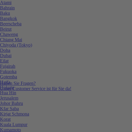
Atami
Bahrain
Baku
Bangkok
Beerscheba
Beirut
Chaweng
Chiang Mai
Chiyoda (Tokyo)
Doha
Dubai
Eilat
Fujairah
Fukuoka
Gotemba
Haifa
Haben Sie Fragen?
Hokuto
Unser Customer Service ist für Sie da!
Hua Hin
Jerusalem
Johor Bahru
Kfar Saba
Kirjat Schmona
Korat
Kuala Lumpur
Kumamoto