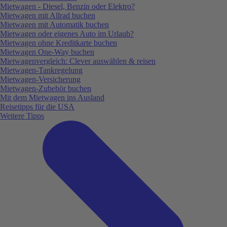
Mietwagen - Diesel, Benzin oder Elektro?
Mietwagen mit Allrad buchen
Mietwagen mit Automatik buchen
Mietwagen oder eigenes Auto im Urlaub?
Mietwagen ohne Kreditkarte buchen
Mietwagen One-Way buchen
Mietwagenvergleich: Clever auswählen & reisen
Mietwagen-Tankregelung
Mietwagen-Versicherung
Mietwagen-Zubehör buchen
Mit dem Mietwagen ins Ausland
Reisetipps für die USA
Weitere Tipps