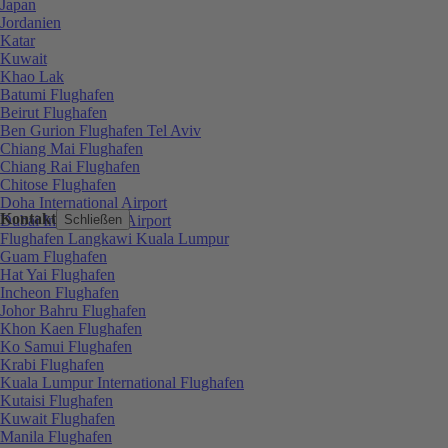
Japan
Jordanien
Katar
Kuwait
Khao Lak
Batumi Flughafen
Beirut Flughafen
Ben Gurion Flughafen Tel Aviv
Chiang Mai Flughafen
Chiang Rai Flughafen
Chitose Flughafen
Doha International Airport
Kontakt
Dubai International Airport
Schließen
Flughafen Langkawi Kuala Lumpur
Guam Flughafen
Hat Yai Flughafen
Incheon Flughafen
Johor Bahru Flughafen
Khon Kaen Flughafen
Ko Samui Flughafen
Krabi Flughafen
Kuala Lumpur International Flughafen
Kutaisi Flughafen
Kuwait Flughafen
Manila Flughafen