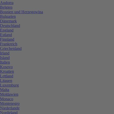
Andorra
Belgien
Bosnien und Herzegowina
Bulgarien
Dänemark
Deutschland
England
Estland
Finnland
Frankreich
Griechenland
Irland
Island
Italien
Kosovo
Kroatien
Lettland
Litauen
Luxemburg
Malta
Moldawien
Monaco
Montenegro
Niederlande
Nordirland