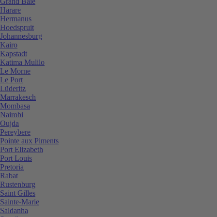
Grand Baie
Harare
Hermanus
Hoedspruit
Johannesburg
Kairo
Kapstadt
Katima Mulilo
Le Morne
Le Port
Lüderitz
Marrakesch
Mombasa
Nairobi
Oujda
Pereybere
Pointe aux Piments
Port Elizabeth
Port Louis
Pretoria
Rabat
Rustenburg
Saint Gilles
Sainte-Marie
Saldanha