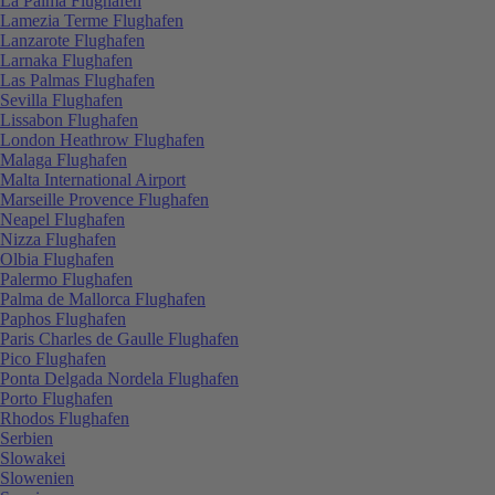
La Palma Flughafen
Lamezia Terme Flughafen
Lanzarote Flughafen
Larnaka Flughafen
Las Palmas Flughafen
Sevilla Flughafen
Lissabon Flughafen
London Heathrow Flughafen
Malaga Flughafen
Malta International Airport
Marseille Provence Flughafen
Neapel Flughafen
Nizza Flughafen
Olbia Flughafen
Palermo Flughafen
Palma de Mallorca Flughafen
Paphos Flughafen
Paris Charles de Gaulle Flughafen
Pico Flughafen
Ponta Delgada Nordela Flughafen
Porto Flughafen
Rhodos Flughafen
Serbien
Slowakei
Slowenien