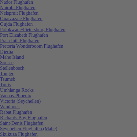
Nador Flughafen
Nairobi Flughafen
Nelspruit Flughafen
Ouarzazate Flughafen
Oujda Flughafen
Polokwane/Pietersburg Flughafen
Port Elizabeth Flughafen
Praia Intl. Flughafen
Pretoria Wonderboom Flughafen
Djerba
Mahe Island
Sousse
Stellenbosch
Tanger
Tsumeb
Tunis
Umhlanga Rocks
Vacoas-Phoenix
Victoria (Seychellen)
Windhoek
Rabat Flughafen
Richards Bay Flughafen
Saint-Denis Flughafen
Seychellen Flughafen (Mahe)
Skukuza Flughafen