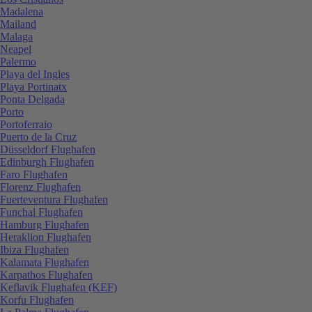
Madalena
Mailand
Malaga
Neapel
Palermo
Playa del Ingles
Playa Portinatx
Ponta Delgada
Porto
Portoferraio
Puerto de la Cruz
Düsseldorf Flughafen
Edinburgh Flughafen
Faro Flughafen
Florenz Flughafen
Fuerteventura Flughafen
Funchal Flughafen
Hamburg Flughafen
Heraklion Flughafen
Ibiza Flughafen
Kalamata Flughafen
Karpathos Flughafen
Keflavik Flughafen (KEF)
Korfu Flughafen