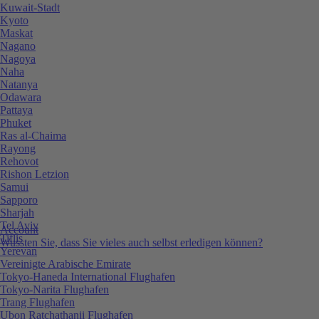
Kuwait-Stadt
Kyoto
Maskat
Nagano
Nagoya
Naha
Natanya
Odawara
Pattaya
Phuket
Ras al-Chaima
Rayong
Rehovot
Rishon Letzion
Samui
Sapporo
Sharjah
Tel Aviv
Account
Tiflis
Wussten Sie, dass Sie vieles auch selbst erledigen können?
Yerevan
Vereinigte Arabische Emirate
Tokyo-Haneda International Flughafen
Tokyo-Narita Flughafen
Trang Flughafen
Ubon Ratchathanii Flughafen