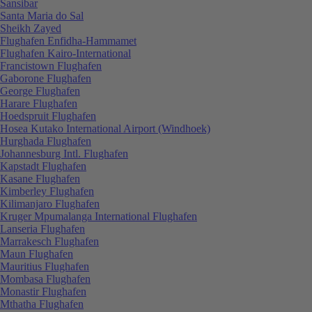
Sansibar
Santa Maria do Sal
Sheikh Zayed
Flughafen Enfidha-Hammamet
Flughafen Kairo-International
Francistown Flughafen
Gaborone Flughafen
George Flughafen
Harare Flughafen
Hoedspruit Flughafen
Hosea Kutako International Airport (Windhoek)
Hurghada Flughafen
Johannesburg Intl. Flughafen
Kapstadt Flughafen
Kasane Flughafen
Kimberley Flughafen
Kilimanjaro Flughafen
Kruger Mpumalanga International Flughafen
Lanseria Flughafen
Marrakesch Flughafen
Maun Flughafen
Mauritius Flughafen
Mombasa Flughafen
Monastir Flughafen
Mthatha Flughafen