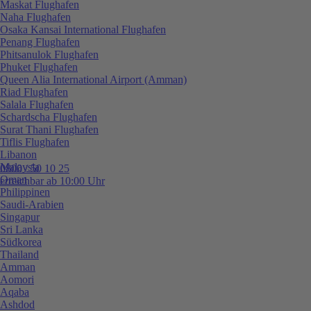
Maskat Flughafen
Naha Flughafen
Osaka Kansai International Flughafen
Penang Flughafen
Phitsanulok Flughafen
Phuket Flughafen
Queen Alia International Airport (Amman)
Riad Flughafen
Salala Flughafen
Schardscha Flughafen
Surat Thani Flughafen
Tiflis Flughafen
Libanon
Malaysia
0800 / 50 10 25
Oman
erreichbar ab 10:00 Uhr
Philippinen
Saudi-Arabien
Singapur
Sri Lanka
Südkorea
Thailand
Amman
Aomori
Aqaba
Ashdod