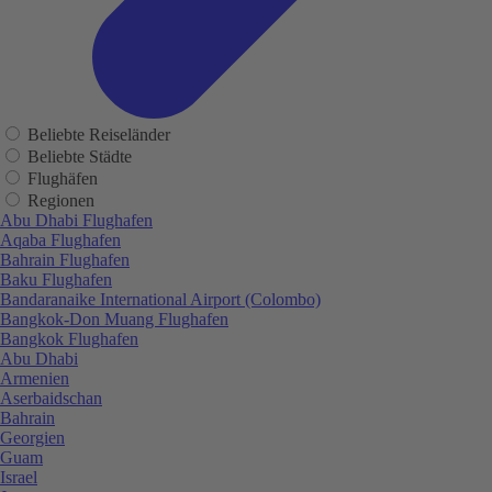
Beliebte Reiseländer
Beliebte Städte
Flughäfen
Regionen
Abu Dhabi Flughafen
Aqaba Flughafen
Bahrain Flughafen
Baku Flughafen
Bandaranaike International Airport (Colombo)
Bangkok-Don Muang Flughafen
Bangkok Flughafen
Abu Dhabi
Armenien
Aserbaidschan
Bahrain
Georgien
Guam
Israel