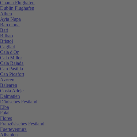
Chania Flughafen
Dublin Flughafen
Athen
Ayia Napa
Barcelona
Bari
Bilbao
Bristol
Cagliari
Cala d'Or
Cala Millor
Cala Rajada
Can Pastilla
Can Picafort
Azoren
Balearen
Costa Adeje
Dalmatien
Dänisches Festland
Elba
Faial
Flores
Französisches Festland
Fuerteventura
Albanien