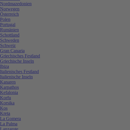
Nordmazedonien
Norwegen
Österreich
Polen
Portugal
Rumänien
Schottland
Schweden
Schweiz
Gran Canaria
Griechisches Festland
Griechische Inseln
Ibiza
Italienisches Festland
Italienische Inseln
Kanaren
Karpathos
Kefalonia
Korfu
Korsika
Kos
Kreta
La Gomera
La Palma
Lanzarote