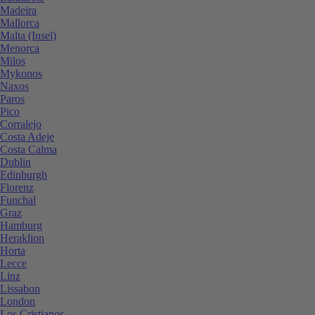
Madeira
Mallorca
Malta (Insel)
Menorca
Milos
Mykonos
Naxos
Paros
Pico
Corralejo
Costa Adeje
Costa Calma
Dublin
Edinburgh
Florenz
Funchal
Graz
Hamburg
Heraklion
Horta
Lecce
Linz
Lissabon
London
Los Cristianos