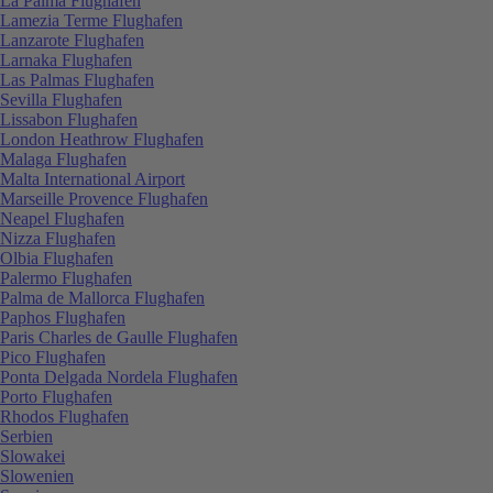
La Palma Flughafen
Lamezia Terme Flughafen
Lanzarote Flughafen
Larnaka Flughafen
Las Palmas Flughafen
Sevilla Flughafen
Lissabon Flughafen
London Heathrow Flughafen
Malaga Flughafen
Malta International Airport
Marseille Provence Flughafen
Neapel Flughafen
Nizza Flughafen
Olbia Flughafen
Palermo Flughafen
Palma de Mallorca Flughafen
Paphos Flughafen
Paris Charles de Gaulle Flughafen
Pico Flughafen
Ponta Delgada Nordela Flughafen
Porto Flughafen
Rhodos Flughafen
Serbien
Slowakei
Slowenien