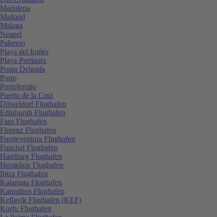
Madalena
Mailand
Malaga
Neapel
Palermo
Playa del Ingles
Playa Portinatx
Ponta Delgada
Porto
Portoferraio
Puerto de la Cruz
Düsseldorf Flughafen
Edinburgh Flughafen
Faro Flughafen
Florenz Flughafen
Fuerteventura Flughafen
Funchal Flughafen
Hamburg Flughafen
Heraklion Flughafen
Ibiza Flughafen
Kalamata Flughafen
Karpathos Flughafen
Keflavik Flughafen (KEF)
Korfu Flughafen