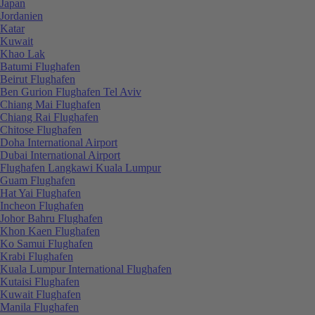
Japan
Jordanien
Katar
Kuwait
Khao Lak
Batumi Flughafen
Beirut Flughafen
Ben Gurion Flughafen Tel Aviv
Chiang Mai Flughafen
Chiang Rai Flughafen
Chitose Flughafen
Doha International Airport
Dubai International Airport
Flughafen Langkawi Kuala Lumpur
Guam Flughafen
Hat Yai Flughafen
Incheon Flughafen
Johor Bahru Flughafen
Khon Kaen Flughafen
Ko Samui Flughafen
Krabi Flughafen
Kuala Lumpur International Flughafen
Kutaisi Flughafen
Kuwait Flughafen
Manila Flughafen