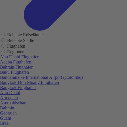
Beliebte Reiseländer
Beliebte Städte
Flughäfen
Regionen
Abu Dhabi Flughafen
Aqaba Flughafen
Bahrain Flughafen
Baku Flughafen
Bandaranaike International Airport (Colombo)
Bangkok-Don Muang Flughafen
Bangkok Flughafen
Abu Dhabi
Armenien
Aserbaidschan
Bahrain
Georgien
Guam
Israel