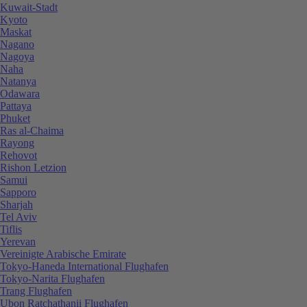
Kuwait-Stadt
Kyoto
Maskat
Nagano
Nagoya
Naha
Natanya
Odawara
Pattaya
Phuket
Ras al-Chaima
Rayong
Rehovot
Rishon Letzion
Samui
Sapporo
Sharjah
Tel Aviv
Tiflis
Yerevan
Vereinigte Arabische Emirate
Tokyo-Haneda International Flughafen
Tokyo-Narita Flughafen
Trang Flughafen
Ubon Ratchathanii Flughafen