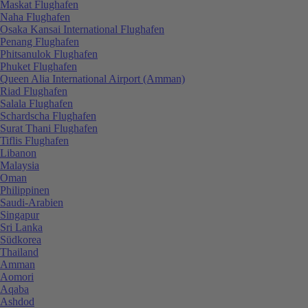
Maskat Flughafen
Naha Flughafen
Osaka Kansai International Flughafen
Penang Flughafen
Phitsanulok Flughafen
Phuket Flughafen
Queen Alia International Airport (Amman)
Riad Flughafen
Salala Flughafen
Schardscha Flughafen
Surat Thani Flughafen
Tiflis Flughafen
Libanon
Malaysia
Oman
Philippinen
Saudi-Arabien
Singapur
Sri Lanka
Südkorea
Thailand
Amman
Aomori
Aqaba
Ashdod