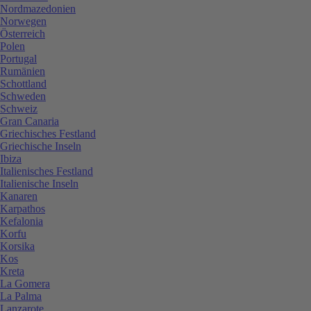
Nordmazedonien
Norwegen
Österreich
Polen
Portugal
Rumänien
Schottland
Schweden
Schweiz
Gran Canaria
Griechisches Festland
Griechische Inseln
Ibiza
Italienisches Festland
Italienische Inseln
Kanaren
Karpathos
Kefalonia
Korfu
Korsika
Kos
Kreta
La Gomera
La Palma
Lanzarote