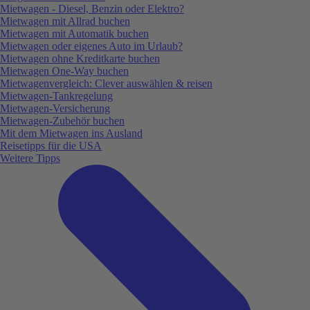
Mietwagen - Diesel, Benzin oder Elektro?
Mietwagen mit Allrad buchen
Mietwagen mit Automatik buchen
Mietwagen oder eigenes Auto im Urlaub?
Mietwagen ohne Kreditkarte buchen
Mietwagen One-Way buchen
Mietwagenvergleich: Clever auswählen & reisen
Mietwagen-Tankregelung
Mietwagen-Versicherung
Mietwagen-Zubehör buchen
Mit dem Mietwagen ins Ausland
Reisetipps für die USA
Weitere Tipps