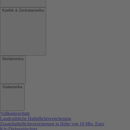
Karibik & Zentralamerika
Nordamerika
Südamerika
Vollkaskoschutz
Landesübliche Haftpflichtversicherung
Zusatzhaftpflichtversicherung in Höhe von 10 Mio. Euro
Kfz-Diebstahlschutz