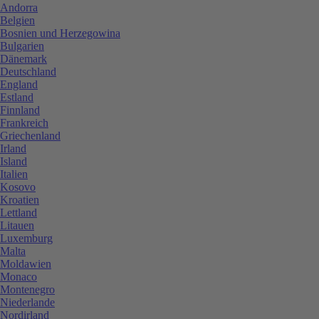
Andorra
Belgien
Bosnien und Herzegowina
Bulgarien
Dänemark
Deutschland
England
Estland
Finnland
Frankreich
Griechenland
Irland
Island
Italien
Kosovo
Kroatien
Lettland
Litauen
Luxemburg
Malta
Moldawien
Monaco
Montenegro
Niederlande
Nordirland