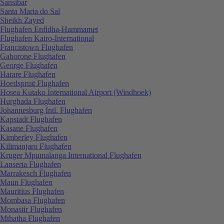
Sansibar
Santa Maria do Sal
Sheikh Zayed
Flughafen Enfidha-Hammamet
Flughafen Kairo-International
Francistown Flughafen
Gaborone Flughafen
George Flughafen
Harare Flughafen
Hoedspruit Flughafen
Hosea Kutako International Airport (Windhoek)
Hurghada Flughafen
Johannesburg Intl. Flughafen
Kapstadt Flughafen
Kasane Flughafen
Kimberley Flughafen
Kilimanjaro Flughafen
Kruger Mpumalanga International Flughafen
Lanseria Flughafen
Marrakesch Flughafen
Maun Flughafen
Mauritius Flughafen
Mombasa Flughafen
Monastir Flughafen
Mthatha Flughafen