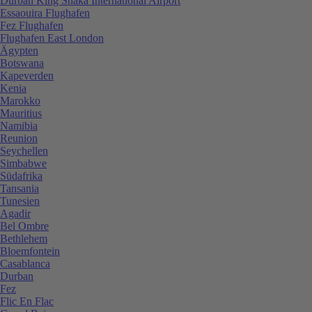
Durban King Shaka International Airport
Essaouira Flughafen
Fez Flughafen
Flughafen East London
Ägypten
Botswana
Kapeverden
Kenia
Marokko
Mauritius
Namibia
Reunion
Seychellen
Simbabwe
Südafrika
Tansania
Tunesien
Agadir
Bel Ombre
Bethlehem
Bloemfontein
Casablanca
Durban
Fez
Flic En Flac