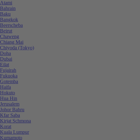
Atami
Bahrain
Baku
Bangkok
Beerscheba
Beirut
Chaweng
Chiang Mai
Chiyoda (Tokyo)
Doha
Dubai
Eilat
Fujairah
Fukuoka
Gotemba
Haifa
Hokuto
Hua Hin
Jerusalem
Johor Bahru
Kfar Saba
Kirjat Schmona
Korat
Kuala Lumpur
Kumamoto