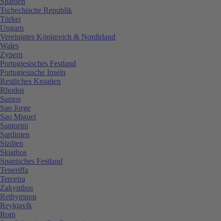
Spanien
Tschechische Republik
Türkei
Ungarn
Vereinigtes Königreich & Nordirland
Wales
Zypern
Portugiesisches Festland
Portugiesische Inseln
Restliches Kroatien
Rhodos
Samos
Sao Jorge
Sao Miguel
Santorini
Sardinien
Sizilien
Skiathos
Spanisches Festland
Teneriffa
Terceira
Zakynthos
Rethymnon
Reykjavík
Rom