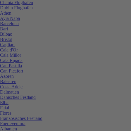
Chania Flughafen
Dublin Flughafen
Athen
Ayia Napa
Barcelona
Bari
Bilbao
Bristol
Cagliari
Cala d'Or
Cala Millor
Cala Rajada
Can Pastilla
Can Picafort
Azoren
Balearen
Costa Adeje
Dalmatien
Dänisches Festland
Elba
Faial
Flores
Französisches Festland
Fuerteventura
Albanien