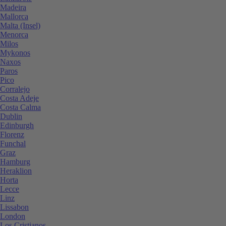
Madeira
Mallorca
Malta (Insel)
Menorca
Milos
Mykonos
Naxos
Paros
Pico
Corralejo
Costa Adeje
Costa Calma
Dublin
Edinburgh
Florenz
Funchal
Graz
Hamburg
Heraklion
Horta
Lecce
Linz
Lissabon
London
Los Cristianos