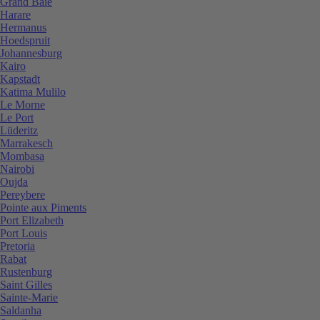
Grand Baie
Harare
Hermanus
Hoedspruit
Johannesburg
Kairo
Kapstadt
Katima Mulilo
Le Morne
Le Port
Lüderitz
Marrakesch
Mombasa
Nairobi
Oujda
Pereybere
Pointe aux Piments
Port Elizabeth
Port Louis
Pretoria
Rabat
Rustenburg
Saint Gilles
Sainte-Marie
Saldanha