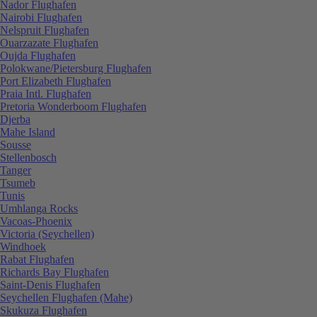
Nador Flughafen
Nairobi Flughafen
Nelspruit Flughafen
Ouarzazate Flughafen
Oujda Flughafen
Polokwane/Pietersburg Flughafen
Port Elizabeth Flughafen
Praia Intl. Flughafen
Pretoria Wonderboom Flughafen
Djerba
Mahe Island
Sousse
Stellenbosch
Tanger
Tsumeb
Tunis
Umhlanga Rocks
Vacoas-Phoenix
Victoria (Seychellen)
Windhoek
Rabat Flughafen
Richards Bay Flughafen
Saint-Denis Flughafen
Seychellen Flughafen (Mahe)
Skukuza Flughafen