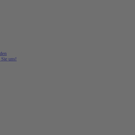
lden
 Sie uns!