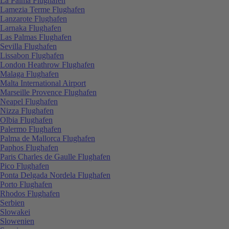
La Palma Flughafen
Lamezia Terme Flughafen
Lanzarote Flughafen
Larnaka Flughafen
Las Palmas Flughafen
Sevilla Flughafen
Lissabon Flughafen
London Heathrow Flughafen
Malaga Flughafen
Malta International Airport
Marseille Provence Flughafen
Neapel Flughafen
Nizza Flughafen
Olbia Flughafen
Palermo Flughafen
Palma de Mallorca Flughafen
Paphos Flughafen
Paris Charles de Gaulle Flughafen
Pico Flughafen
Ponta Delgada Nordela Flughafen
Porto Flughafen
Rhodos Flughafen
Serbien
Slowakei
Slowenien