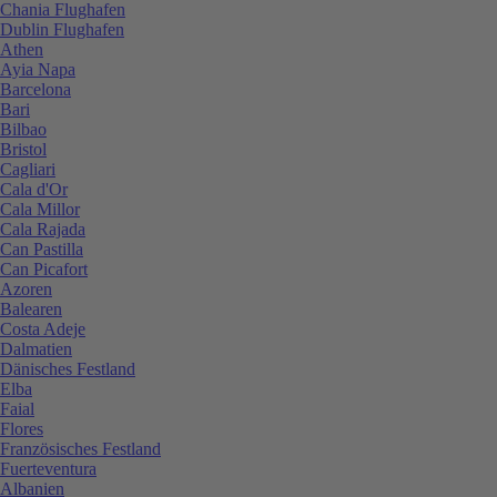
Chania Flughafen
Dublin Flughafen
Athen
Ayia Napa
Barcelona
Bari
Bilbao
Bristol
Cagliari
Cala d'Or
Cala Millor
Cala Rajada
Can Pastilla
Can Picafort
Azoren
Balearen
Costa Adeje
Dalmatien
Dänisches Festland
Elba
Faial
Flores
Französisches Festland
Fuerteventura
Albanien