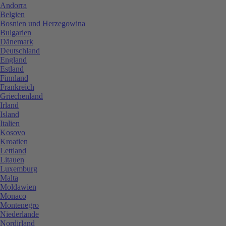
Andorra
Belgien
Bosnien und Herzegowina
Bulgarien
Dänemark
Deutschland
England
Estland
Finnland
Frankreich
Griechenland
Irland
Island
Italien
Kosovo
Kroatien
Lettland
Litauen
Luxemburg
Malta
Moldawien
Monaco
Montenegro
Niederlande
Nordirland