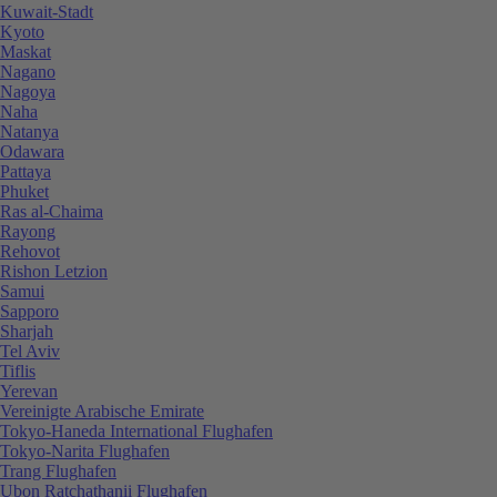
Kuwait-Stadt
Kyoto
Maskat
Nagano
Nagoya
Naha
Natanya
Odawara
Pattaya
Phuket
Ras al-Chaima
Rayong
Rehovot
Rishon Letzion
Samui
Sapporo
Sharjah
Tel Aviv
Tiflis
Yerevan
Vereinigte Arabische Emirate
Tokyo-Haneda International Flughafen
Tokyo-Narita Flughafen
Trang Flughafen
Ubon Ratchathanii Flughafen