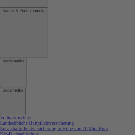
Karibik & Zentralamerika
Nordamerika
Südamerika
Vollkaskoschutz
Landesübliche Haftpflichtversicherung
Zusatzhaftpflichtversicherung in Höhe von 10 Mio. Euro
Kfz-Diebstahlschutz