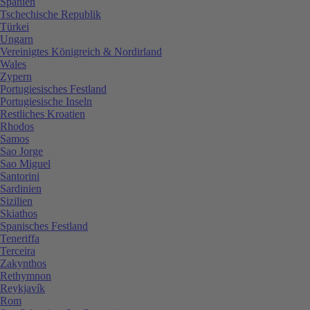
Spanien
Tschechische Republik
Türkei
Ungarn
Vereinigtes Königreich & Nordirland
Wales
Zypern
Portugiesisches Festland
Portugiesische Inseln
Restliches Kroatien
Rhodos
Samos
Sao Jorge
Sao Miguel
Santorini
Sardinien
Sizilien
Skiathos
Spanisches Festland
Teneriffa
Terceira
Zakynthos
Rethymnon
Reykjavík
Rom