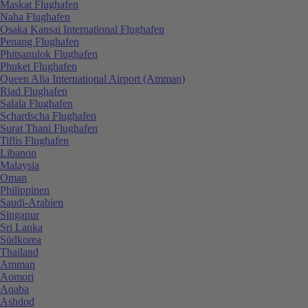
Maskat Flughafen
Naha Flughafen
Osaka Kansai International Flughafen
Penang Flughafen
Phitsanulok Flughafen
Phuket Flughafen
Queen Alia International Airport (Amman)
Riad Flughafen
Salala Flughafen
Schardscha Flughafen
Surat Thani Flughafen
Tiflis Flughafen
Libanon
Malaysia
Oman
Philippinen
Saudi-Arabien
Singapur
Sri Lanka
Südkorea
Thailand
Amman
Aomori
Aqaba
Ashdod