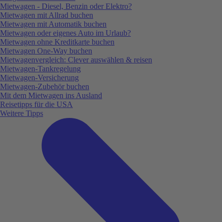
Mietwagen - Diesel, Benzin oder Elektro?
Mietwagen mit Allrad buchen
Mietwagen mit Automatik buchen
Mietwagen oder eigenes Auto im Urlaub?
Mietwagen ohne Kreditkarte buchen
Mietwagen One-Way buchen
Mietwagenvergleich: Clever auswählen & reisen
Mietwagen-Tankregelung
Mietwagen-Versicherung
Mietwagen-Zubehör buchen
Mit dem Mietwagen ins Ausland
Reisetipps für die USA
Weitere Tipps