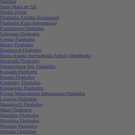
Sansibar
Santa Maria do Sal
Sheikh Zayed
Flughafen Enfidha-Hammamet
Flughafen Kairo-International
Francistown Flughafen
Gaborone Flughafen
George Flughafen
Harare Flughafen
Hoedspruit Flughafen
Hosea Kutako International Airport (Windhoek)
Hurghada Flughafen
Johannesburg Intl. Flughafen
Kapstadt Flughafen
Kasane Flughafen
Kimberley Flughafen
Kilimanjaro Flughafen
Kruger Mpumalanga International Flughafen
Lanseria Flughafen
Marrakesch Flughafen
Maun Flughafen
Mauritius Flughafen
Mombasa Flughafen
Monastir Flughafen
Mthatha Flughafen