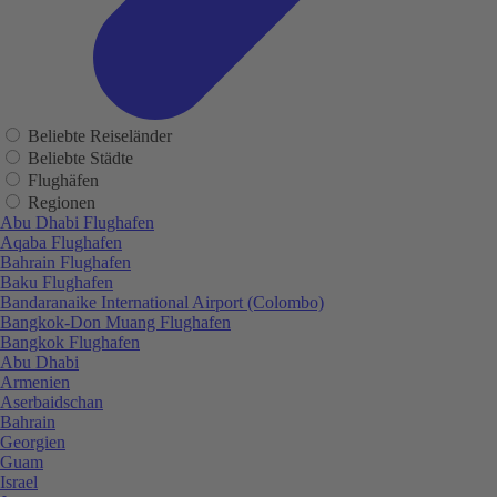
Beliebte Reiseländer
Beliebte Städte
Flughäfen
Regionen
Abu Dhabi Flughafen
Aqaba Flughafen
Bahrain Flughafen
Baku Flughafen
Bandaranaike International Airport (Colombo)
Bangkok-Don Muang Flughafen
Bangkok Flughafen
Abu Dhabi
Armenien
Aserbaidschan
Bahrain
Georgien
Guam
Israel