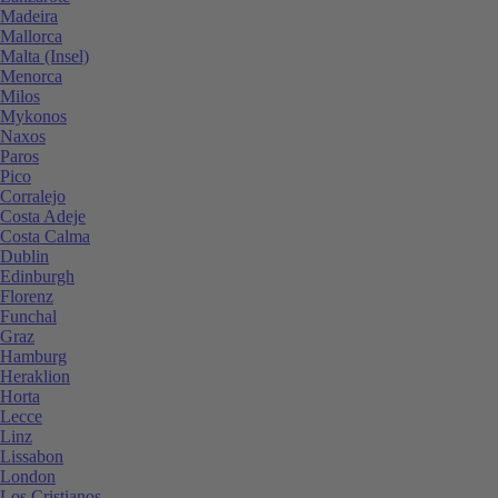
Madeira
Mallorca
Malta (Insel)
Menorca
Milos
Mykonos
Naxos
Paros
Pico
Corralejo
Costa Adeje
Costa Calma
Dublin
Edinburgh
Florenz
Funchal
Graz
Hamburg
Heraklion
Horta
Lecce
Linz
Lissabon
London
Los Cristianos