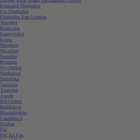
Durban King Shaka International Airport
Essaouira Flughafen
Fez Flughafen
Flughafen East London
Ägypten
Botswana
Kapeverden
Kenia
Marokko
Mauritius
Namibia
Reunion
Seychellen
Simbabwe
Südafrika
Tansania
Tunesien
Agadir
Bel Ombre
Bethlehem
Bloemfontein
Casablanca
Durban
Fez
Flic En Flac