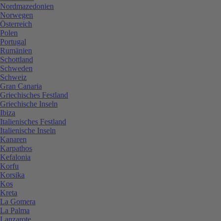
Nordmazedonien
Norwegen
Österreich
Polen
Portugal
Rumänien
Schottland
Schweden
Schweiz
Gran Canaria
Griechisches Festland
Griechische Inseln
Ibiza
Italienisches Festland
Italienische Inseln
Kanaren
Karpathos
Kefalonia
Korfu
Korsika
Kos
Kreta
La Gomera
La Palma
Lanzarote