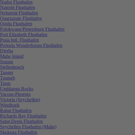
Nador Flughafen
Nairobi Flughafen
Nelspruit Flughafen
Ouarzazate Flughafen
Oujda Flughafen
Polokwane/Pietersburg Flughafen
Port Elizabeth Flughafen
Praia Intl. Flughafen
Pretoria Wonderboom Flughafen
Djerba
Mahe Island
Sousse
Stellenbosch
Tanger
Tsumeb
Tunis
Umhlanga Rocks
Vacoas-Phoenix
Victoria (Seychellen)
Windhoek
Rabat Flughafen
Richards Bay Flughafen
Saint-Denis Flughafen
Seychellen Flughafen (Mahe)
Skukuza Flughafen