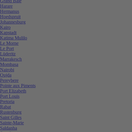
Grand Baie
Harare
Hermanus
Hoedspruit
Johannesburg
Kairo
Kapstadt
Katima Mulilo
Le Morne
Le Port
Lüderitz
Marrakesch
Mombasa
Nairobi
Oujda
Pereybere
Pointe aux Piments
Port Elizabeth
Port Louis
Pretoria
Rabat
Rustenburg
Saint Gilles
Sainte-Marie
Saldanha