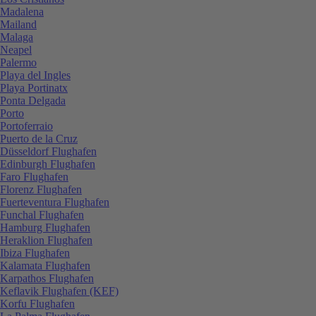
Madalena
Mailand
Malaga
Neapel
Palermo
Playa del Ingles
Playa Portinatx
Ponta Delgada
Porto
Portoferraio
Puerto de la Cruz
Düsseldorf Flughafen
Edinburgh Flughafen
Faro Flughafen
Florenz Flughafen
Fuerteventura Flughafen
Funchal Flughafen
Hamburg Flughafen
Heraklion Flughafen
Ibiza Flughafen
Kalamata Flughafen
Karpathos Flughafen
Keflavik Flughafen (KEF)
Korfu Flughafen