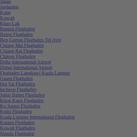
Japan
Jordanien
Katar
Kuwait
Khao Lak
Batumi Flughafen
Beirut Flughafen
Ben Gurion Flughafen Tel Aviv
Chiang Mai Flughafen
Chiang Rai Flughafen
Chitose Flughafen
Doha International Airport
Dubai International Airport
Flughafen Langkawi Kuala Lumpur
Guam Flughafen
Hat Yai Flughafen
Incheon Flughafen
Johor Bahru Flughafen
Khon Kaen Flughafen
Ko Samui Flughafen
Krabi Flughafen
Kuala Lumpur International Flughafen
Kutaisi Flughafen
Kuwait Flughafen
Manila Flughafen