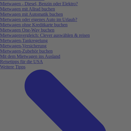
Mietwagen - Diesel, Benzin oder Elektro?
Mietwagen mit Allrad buchen
Mietwagen mit Automatik buchen
Mietwagen oder eigenes Auto im Urlaub?
Mietwagen ohne Kreditkarte buchen
Mietwagen One-Way buchen
Mietwagenvergleich: Clever auswählen & reisen
Mietwagen-Tankregelung
Mietwagen-Versicherung
Mietwagen-Zubehör buchen
Mit dem Mietwagen ins Ausland
Reisetipps für die USA
Weitere Tipps