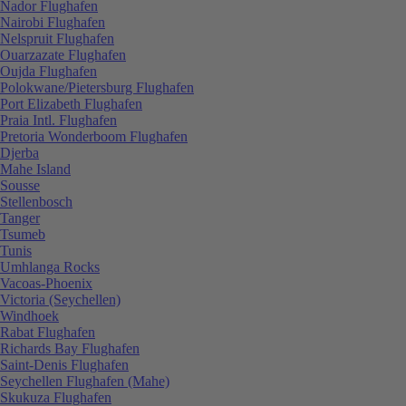
Nador Flughafen
Nairobi Flughafen
Nelspruit Flughafen
Ouarzazate Flughafen
Oujda Flughafen
Polokwane/Pietersburg Flughafen
Port Elizabeth Flughafen
Praia Intl. Flughafen
Pretoria Wonderboom Flughafen
Djerba
Mahe Island
Sousse
Stellenbosch
Tanger
Tsumeb
Tunis
Umhlanga Rocks
Vacoas-Phoenix
Victoria (Seychellen)
Windhoek
Rabat Flughafen
Richards Bay Flughafen
Saint-Denis Flughafen
Seychellen Flughafen (Mahe)
Skukuza Flughafen