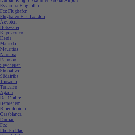
Durban King Shaka International Airport
Essaouira Flughafen
Fez Flughafen
Flughafen East London
Ägypten
Botswana
Kapeverden
Kenia
Marokko
Mauritius
Namibia
Reunion
Seychellen
Simbabwe
Südafrika
Tansania
Tunesien
Agadir
Bel Ombre
Bethlehem
Bloemfontein
Casablanca
Durban
Fez
Flic En Flac