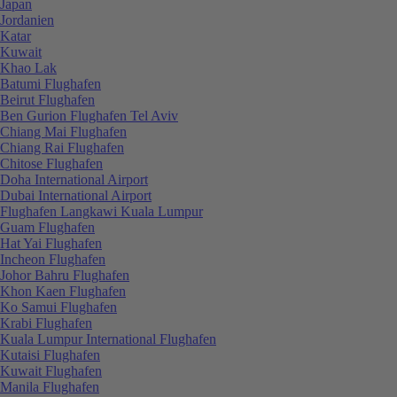
Japan
Jordanien
Katar
Kuwait
Khao Lak
Batumi Flughafen
Beirut Flughafen
Ben Gurion Flughafen Tel Aviv
Chiang Mai Flughafen
Chiang Rai Flughafen
Chitose Flughafen
Doha International Airport
Dubai International Airport
Flughafen Langkawi Kuala Lumpur
Guam Flughafen
Hat Yai Flughafen
Incheon Flughafen
Johor Bahru Flughafen
Khon Kaen Flughafen
Ko Samui Flughafen
Krabi Flughafen
Kuala Lumpur International Flughafen
Kutaisi Flughafen
Kuwait Flughafen
Manila Flughafen