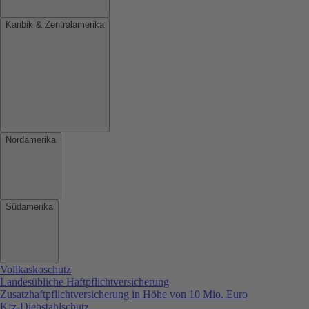
Karibik & Zentralamerika
Nordamerika
Südamerika
Vollkaskoschutz
Landesübliche Haftpflichtversicherung
Zusatzhaftpflichtversicherung in Höhe von 10 Mio. Euro
Kfz-Diebstahlschutz