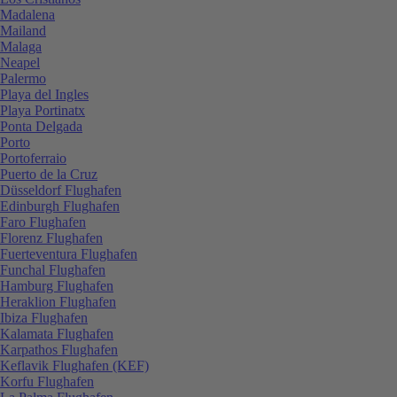
Madalena
Mailand
Malaga
Neapel
Palermo
Playa del Ingles
Playa Portinatx
Ponta Delgada
Porto
Portoferraio
Puerto de la Cruz
Düsseldorf Flughafen
Edinburgh Flughafen
Faro Flughafen
Florenz Flughafen
Fuerteventura Flughafen
Funchal Flughafen
Hamburg Flughafen
Heraklion Flughafen
Ibiza Flughafen
Kalamata Flughafen
Karpathos Flughafen
Keflavik Flughafen (KEF)
Korfu Flughafen