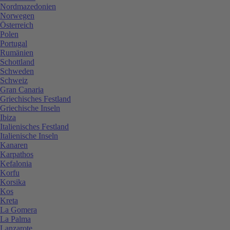
Nordmazedonien
Norwegen
Österreich
Polen
Portugal
Rumänien
Schottland
Schweden
Schweiz
Gran Canaria
Griechisches Festland
Griechische Inseln
Ibiza
Italienisches Festland
Italienische Inseln
Kanaren
Karpathos
Kefalonia
Korfu
Korsika
Kos
Kreta
La Gomera
La Palma
Lanzarote