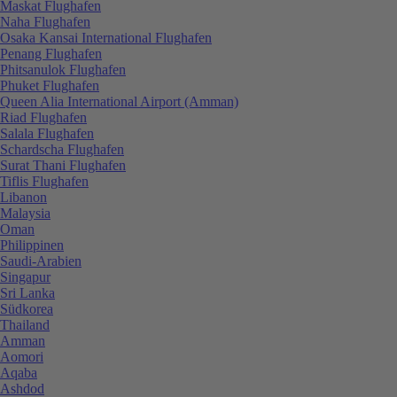
Maskat Flughafen
Naha Flughafen
Osaka Kansai International Flughafen
Penang Flughafen
Phitsanulok Flughafen
Phuket Flughafen
Queen Alia International Airport (Amman)
Riad Flughafen
Salala Flughafen
Schardscha Flughafen
Surat Thani Flughafen
Tiflis Flughafen
Libanon
Malaysia
Oman
Philippinen
Saudi-Arabien
Singapur
Sri Lanka
Südkorea
Thailand
Amman
Aomori
Aqaba
Ashdod