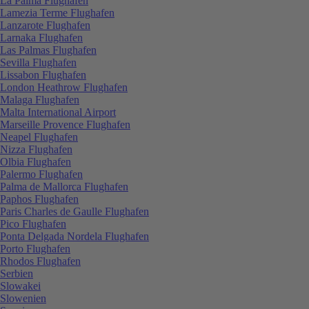
La Palma Flughafen
Lamezia Terme Flughafen
Lanzarote Flughafen
Larnaka Flughafen
Las Palmas Flughafen
Sevilla Flughafen
Lissabon Flughafen
London Heathrow Flughafen
Malaga Flughafen
Malta International Airport
Marseille Provence Flughafen
Neapel Flughafen
Nizza Flughafen
Olbia Flughafen
Palermo Flughafen
Palma de Mallorca Flughafen
Paphos Flughafen
Paris Charles de Gaulle Flughafen
Pico Flughafen
Ponta Delgada Nordela Flughafen
Porto Flughafen
Rhodos Flughafen
Serbien
Slowakei
Slowenien