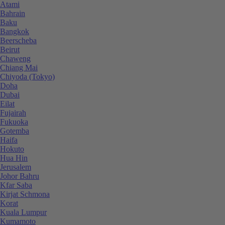
Atami
Bahrain
Baku
Bangkok
Beerscheba
Beirut
Chaweng
Chiang Mai
Chiyoda (Tokyo)
Doha
Dubai
Eilat
Fujairah
Fukuoka
Gotemba
Haifa
Hokuto
Hua Hin
Jerusalem
Johor Bahru
Kfar Saba
Kirjat Schmona
Korat
Kuala Lumpur
Kumamoto