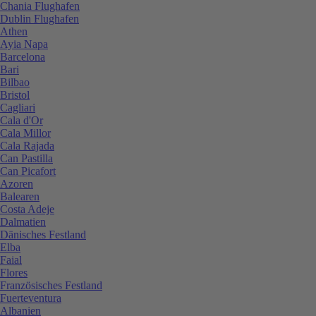
Chania Flughafen
Dublin Flughafen
Athen
Ayia Napa
Barcelona
Bari
Bilbao
Bristol
Cagliari
Cala d'Or
Cala Millor
Cala Rajada
Can Pastilla
Can Picafort
Azoren
Balearen
Costa Adeje
Dalmatien
Dänisches Festland
Elba
Faial
Flores
Französisches Festland
Fuerteventura
Albanien