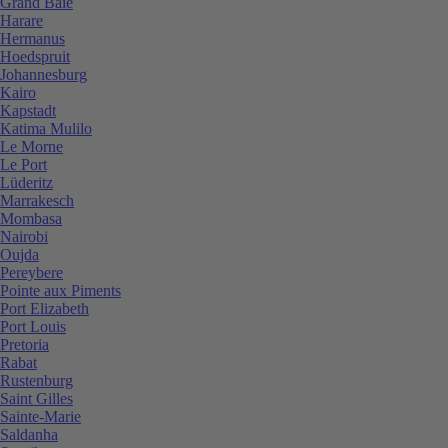
Grand Baie
Harare
Hermanus
Hoedspruit
Johannesburg
Kairo
Kapstadt
Katima Mulilo
Le Morne
Le Port
Lüderitz
Marrakesch
Mombasa
Nairobi
Oujda
Pereybere
Pointe aux Piments
Port Elizabeth
Port Louis
Pretoria
Rabat
Rustenburg
Saint Gilles
Sainte-Marie
Saldanha