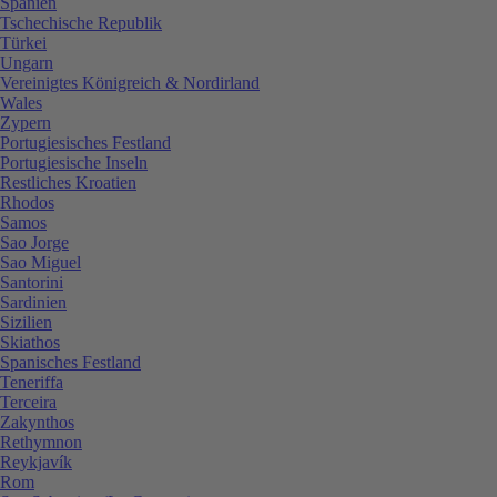
Spanien
Tschechische Republik
Türkei
Ungarn
Vereinigtes Königreich & Nordirland
Wales
Zypern
Portugiesisches Festland
Portugiesische Inseln
Restliches Kroatien
Rhodos
Samos
Sao Jorge
Sao Miguel
Santorini
Sardinien
Sizilien
Skiathos
Spanisches Festland
Teneriffa
Terceira
Zakynthos
Rethymnon
Reykjavík
Rom