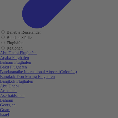
Beliebte Reiseländer
Beliebte Städte
Flughäfen
Regionen
Abu Dhabi Flughafen
Aqaba Flughafen
Bahrain Flughafen
Baku Flughafen
Bandaranaike International Airport (Colombo)
Bangkok-Don Muang Flughafen
Bangkok Flughafen
Abu Dhabi
Armenien
Aserbaidschan
Bahrain
Georgien
Guam
Israel