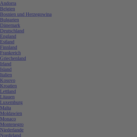
Andorra
Belgien
Bosnien und Herzegowina
Bulgarien
Dänemark
Deutschland
England
Estland
Finnland
Frankreich
Griechenland
Irland
Island
Italien
Kosovo
Kroatien
Lettland
Litauen
Luxemburg
Malta
Moldawien
Monaco
Montenegro
Niederlande
Nordirland