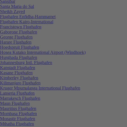
Sansibar
Santa Maria do Sal
Sheikh Zayed
Flughafen Enfidha-Hammamet
Flughafen Kairo-International
Francistown Flughafen
Gaborone Flughafen
George Flughafen
Harare Flughafen
Hoedspruit Flughafen
Hosea Kutako International Airport (Windhoek)
Hurghada Flughafen
Johannesburg Intl. Flughafen
Kapstadt Flughafen
Kasane Flughafen
Kimberley Flughafen
Kilimanjaro Flughafen
Kruger Mpumalanga International Flughafen
Lanseria Flughafen
Marrakesch Flughafen
Maun Flughafen
Mauritius Flughafen
Mombasa Flughafen
Monastir Flughafen
Mthatha Flughafen