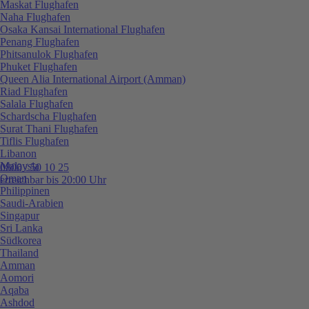
Maskat Flughafen
Naha Flughafen
Osaka Kansai International Flughafen
Penang Flughafen
Phitsanulok Flughafen
Phuket Flughafen
Queen Alia International Airport (Amman)
Riad Flughafen
Salala Flughafen
Schardscha Flughafen
Surat Thani Flughafen
Tiflis Flughafen
Libanon
Malaysia
0800 / 50 10 25
Oman
erreichbar bis 20:00 Uhr
Philippinen
Saudi-Arabien
Singapur
Sri Lanka
Südkorea
Thailand
Amman
Aomori
Aqaba
Ashdod