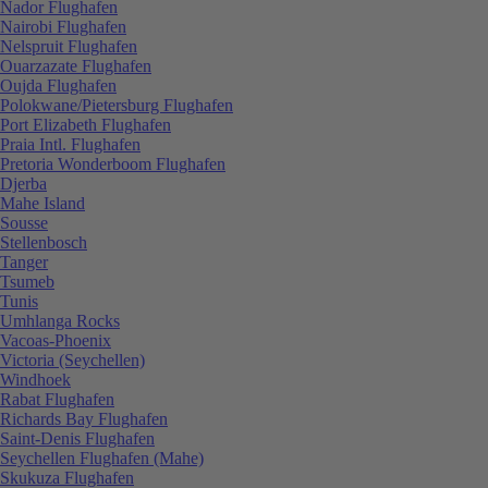
Nador Flughafen
Nairobi Flughafen
Nelspruit Flughafen
Ouarzazate Flughafen
Oujda Flughafen
Polokwane/Pietersburg Flughafen
Port Elizabeth Flughafen
Praia Intl. Flughafen
Pretoria Wonderboom Flughafen
Djerba
Mahe Island
Sousse
Stellenbosch
Tanger
Tsumeb
Tunis
Umhlanga Rocks
Vacoas-Phoenix
Victoria (Seychellen)
Windhoek
Rabat Flughafen
Richards Bay Flughafen
Saint-Denis Flughafen
Seychellen Flughafen (Mahe)
Skukuza Flughafen