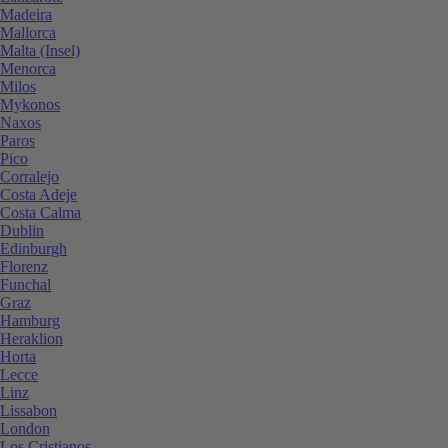
Madeira
Mallorca
Malta (Insel)
Menorca
Milos
Mykonos
Naxos
Paros
Pico
Corralejo
Costa Adeje
Costa Calma
Dublin
Edinburgh
Florenz
Funchal
Graz
Hamburg
Heraklion
Horta
Lecce
Linz
Lissabon
London
Los Cristianos