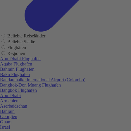
Beliebte Reiseländer
Beliebte Städte
Flughäfen
Regionen
Abu Dhabi Flughafen
Aqaba Flughafen
Bahrain Flughafen
Baku Flughafen
Bandaranaike International Airport (Colombo)
Bangkok-Don Muang Flughafen
Bangkok Flughafen
Abu Dhabi
Armenien
Aserbaidschan
Bahrain
Georgien
Guam
Israel