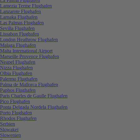
La Palma Flughafen
Lamezia Terme Flughafen
Lanzarote Flughafen
Larnaka Flughafen
Las Palmas Flughafen
Sevilla Flughafen
Lissabon Flughafen
London Heathrow Flughafen
Malaga Flughafen
Malta International Airport
Marseille Provence Flughafen
Neapel Flughafen
Nizza Flughafen
Olbia Flughafen
Palermo Flughafen
Palma de Mallorca Flughafen
Paphos Flughafen
Paris Charles de Gaulle Flughafen
Pico Flughafen
Ponta Delgada Nordela Flughafen
Porto Flughafen
Rhodos Flughafen
Serbien
Slowakei
Slowenien