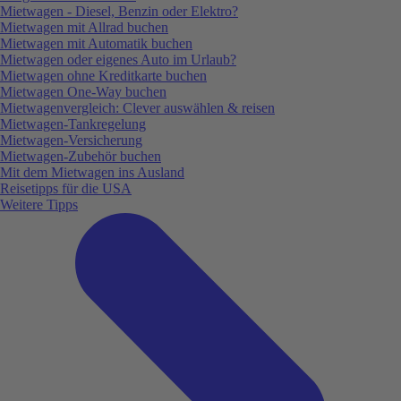
Mietwagen - Diesel, Benzin oder Elektro?
Mietwagen mit Allrad buchen
Mietwagen mit Automatik buchen
Mietwagen oder eigenes Auto im Urlaub?
Mietwagen ohne Kreditkarte buchen
Mietwagen One-Way buchen
Mietwagenvergleich: Clever auswählen & reisen
Mietwagen-Tankregelung
Mietwagen-Versicherung
Mietwagen-Zubehör buchen
Mit dem Mietwagen ins Ausland
Reisetipps für die USA
Weitere Tipps