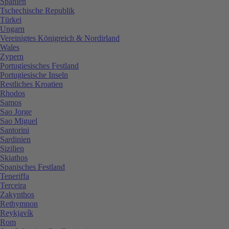
Spanien
Tschechische Republik
Türkei
Ungarn
Vereinigtes Königreich & Nordirland
Wales
Zypern
Portugiesisches Festland
Portugiesische Inseln
Restliches Kroatien
Rhodos
Samos
Sao Jorge
Sao Miguel
Santorini
Sardinien
Sizilien
Skiathos
Spanisches Festland
Teneriffa
Terceira
Zakynthos
Rethymnon
Reykjavík
Rom