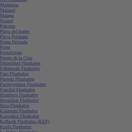
Madalena
Mailand
Malaga
Neapel
Palermo
Playa del Ingles
Playa Portinatx
Ponta Delgada
Porto
Portoferraio
Puerto de la Cruz
Düsseldorf Flughafen
Edinburgh Flughafen
Faro Flughafen
Florenz Flughafen
Fuerteventura Flughafen
Funchal Flughafen
Hamburg Flughafen
Heraklion Flughafen
Ibiza Flughafen
Kalamata Flughafen
Karpathos Flughafen
Keflavik Flughafen (KEF)
Korfu Flughafen