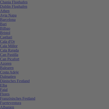
Chania Flughafen
Dublin Flughafen
Athen
Ayia Napa
Barcelona
Bari
Bilbao
Bristol
Cagliari
Cala d'Or
Cala Millor
Cala Rajada
Can Pastilla
Can Picafort
Azoren
Balearen
Costa Adeje
Dalmatien
Dänisches Festland
Elba
Faial
Flores
Französisches Festland
Fuerteventura
Albanien