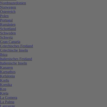
Nordmazedonien
Norwegen
Österreich
Polen
Portugal
Rumänien
Schottland
Schweden
Schweiz
Gran Canaria
Griechisches Festland
Griechische Inseln
Ibiza
Italienisches Festland
Italienische Inseln
Kanaren
Karpathos
Kefalonia
Korfu
Korsika
Kos
Kreta
La Gomera
La Palma
Lanzarote