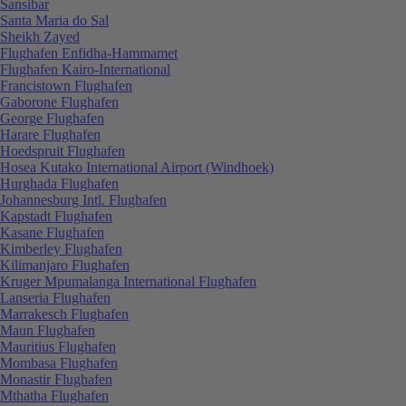
Sansibar
Santa Maria do Sal
Sheikh Zayed
Flughafen Enfidha-Hammamet
Flughafen Kairo-International
Francistown Flughafen
Gaborone Flughafen
George Flughafen
Harare Flughafen
Hoedspruit Flughafen
Hosea Kutako International Airport (Windhoek)
Hurghada Flughafen
Johannesburg Intl. Flughafen
Kapstadt Flughafen
Kasane Flughafen
Kimberley Flughafen
Kilimanjaro Flughafen
Kruger Mpumalanga International Flughafen
Lanseria Flughafen
Marrakesch Flughafen
Maun Flughafen
Mauritius Flughafen
Mombasa Flughafen
Monastir Flughafen
Mthatha Flughafen