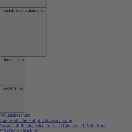
Karibik & Zentralamerika
Nordamerika
Südamerika
Vollkaskoschutz
Landesübliche Haftpflichtversicherung
Zusatzhaftpflichtversicherung in Höhe von 10 Mio. Euro
Kfz-Diebstahlschutz