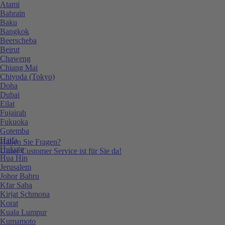
Atami
Bahrain
Baku
Bangkok
Beerscheba
Beirut
Chaweng
Chiang Mai
Chiyoda (Tokyo)
Doha
Dubai
Eilat
Fujairah
Fukuoka
Gotemba
Haifa
Haben Sie Fragen?
Hokuto
Unser Customer Service ist für Sie da!
Hua Hin
Jerusalem
Johor Bahru
Kfar Saba
Kirjat Schmona
Korat
Kuala Lumpur
Kumamoto