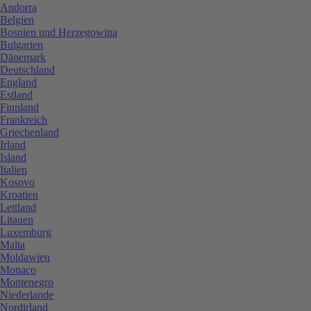
Andorra
Belgien
Bosnien und Herzegowina
Bulgarien
Dänemark
Deutschland
England
Estland
Finnland
Frankreich
Griechenland
Irland
Island
Italien
Kosovo
Kroatien
Lettland
Litauen
Luxemburg
Malta
Moldawien
Monaco
Montenegro
Niederlande
Nordirland