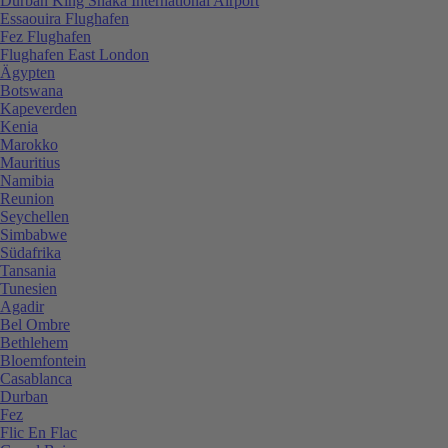
Durban King Shaka International Airport
Essaouira Flughafen
Fez Flughafen
Flughafen East London
Ägypten
Botswana
Kapeverden
Kenia
Marokko
Mauritius
Namibia
Reunion
Seychellen
Simbabwe
Südafrika
Tansania
Tunesien
Agadir
Bel Ombre
Bethlehem
Bloemfontein
Casablanca
Durban
Fez
Flic En Flac