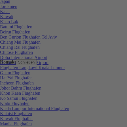
Japan
Jordanien
Katar
Kuwait
Khao Lak
Batumi Flughafen
Beirut Flughafen
Ben Gurion Flughafen Tel Aviv
Chiang Mai Flughafen
Chiang Rai Flughafen
Chitose Flughafen
Doha International Airport
Kontakt
Dubai International Airport
Schließen
Flughafen Langkawi Kuala Lumpur
Guam Flughafen
Hat Yai Flughafen
Incheon Flughafen
Johor Bahru Flughafen
Khon Kaen Flughafen
Ko Samui Flughafen
Krabi Flughafen
Kuala Lumpur International Flughafen
Kutaisi Flughafen
Kuwait Flughafen
Manila Flughafen