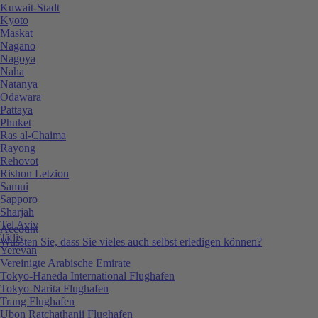
Kuwait-Stadt
Kyoto
Maskat
Nagano
Nagoya
Naha
Natanya
Odawara
Pattaya
Phuket
Ras al-Chaima
Rayong
Rehovot
Rishon Letzion
Samui
Sapporo
Sharjah
Tel Aviv
Account
Tiflis
Wussten Sie, dass Sie vieles auch selbst erledigen können?
Yerevan
Vereinigte Arabische Emirate
Tokyo-Haneda International Flughafen
Tokyo-Narita Flughafen
Trang Flughafen
Ubon Ratchathanii Flughafen