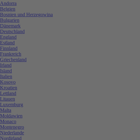
Andorra
Belgien
Bosnien und Herzegowina
Bulgarien
Dänemark
Deutschland
England
Estland
Finnland
Frankreich
Griechenland
Irland
Island
Italien
Kosovo
Kroatien
Lettland
Litauen
Luxemburg
Malta
Moldawien
Monaco
Montenegro
Niederlande
Nordirland