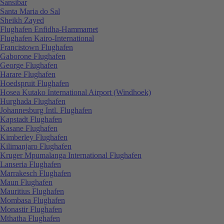
Sansibar
Santa Maria do Sal
Sheikh Zayed
Flughafen Enfidha-Hammamet
Flughafen Kairo-International
Francistown Flughafen
Gaborone Flughafen
George Flughafen
Harare Flughafen
Hoedspruit Flughafen
Hosea Kutako International Airport (Windhoek)
Hurghada Flughafen
Johannesburg Intl. Flughafen
Kapstadt Flughafen
Kasane Flughafen
Kimberley Flughafen
Kilimanjaro Flughafen
Kruger Mpumalanga International Flughafen
Lanseria Flughafen
Marrakesch Flughafen
Maun Flughafen
Mauritius Flughafen
Mombasa Flughafen
Monastir Flughafen
Mthatha Flughafen