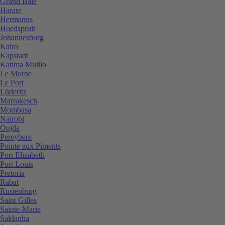
Grand Baie
Harare
Hermanus
Hoedspruit
Johannesburg
Kairo
Kapstadt
Katima Mulilo
Le Morne
Le Port
Lüderitz
Marrakesch
Mombasa
Nairobi
Oujda
Pereybere
Pointe aux Piments
Port Elizabeth
Port Louis
Pretoria
Rabat
Rustenburg
Saint Gilles
Sainte-Marie
Saldanha