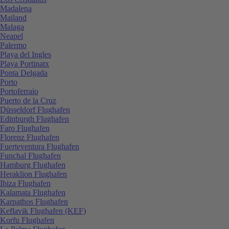
Madalena
Mailand
Malaga
Neapel
Palermo
Playa del Ingles
Playa Portinatx
Ponta Delgada
Porto
Portoferraio
Puerto de la Cruz
Düsseldorf Flughafen
Edinburgh Flughafen
Faro Flughafen
Florenz Flughafen
Fuerteventura Flughafen
Funchal Flughafen
Hamburg Flughafen
Heraklion Flughafen
Ibiza Flughafen
Kalamata Flughafen
Karpathos Flughafen
Keflavik Flughafen (KEF)
Korfu Flughafen