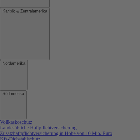
Karibik & Zentralamerika
Nordamerika
Südamerika
Vollkaskoschutz
Landesübliche Haftpflichtversicherung
Zusatzhaftpflichtversicherung in Höhe von 10 Mio. Euro
Kfz-Diebstahlschutz