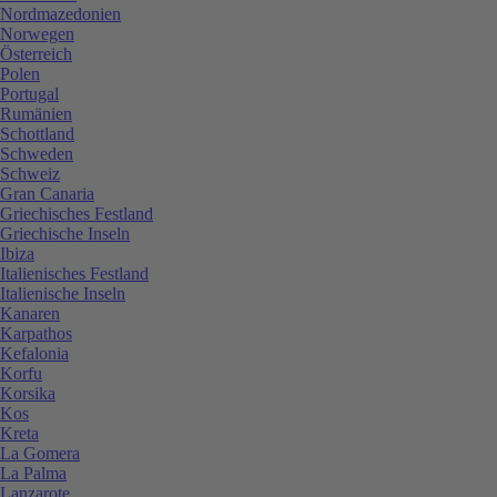
Nordmazedonien
Norwegen
Österreich
Polen
Portugal
Rumänien
Schottland
Schweden
Schweiz
Gran Canaria
Griechisches Festland
Griechische Inseln
Ibiza
Italienisches Festland
Italienische Inseln
Kanaren
Karpathos
Kefalonia
Korfu
Korsika
Kos
Kreta
La Gomera
La Palma
Lanzarote