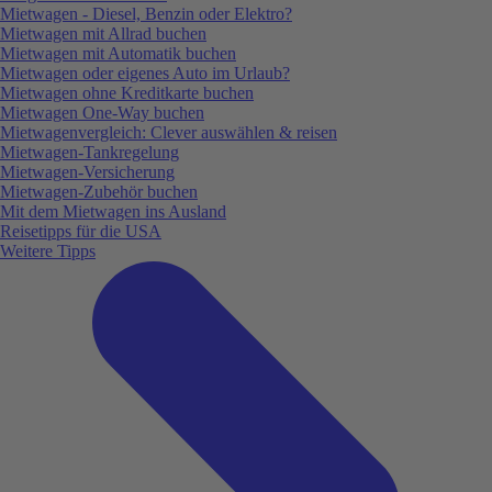
Mietwagen - Diesel, Benzin oder Elektro?
Mietwagen mit Allrad buchen
Mietwagen mit Automatik buchen
Mietwagen oder eigenes Auto im Urlaub?
Mietwagen ohne Kreditkarte buchen
Mietwagen One-Way buchen
Mietwagenvergleich: Clever auswählen & reisen
Mietwagen-Tankregelung
Mietwagen-Versicherung
Mietwagen-Zubehör buchen
Mit dem Mietwagen ins Ausland
Reisetipps für die USA
Weitere Tipps