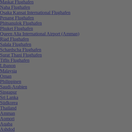
Maskat Flughafen
Naha Flughafen
Osaka Kansai International Flughafen
Penang Flughafen
Phitsanulok Flughafen
Phuket Flughafen
Queen Alia International Airport (Amman)
Riad Flughafen
Salala Flughafen
Schardscha Flughafen
Surat Thani Flughafen
Tiflis Flughafen
Libanon
Malaysia
Oman
Philippinen
Saudi-Arabien
Singapur
Sri Lanka
Südkorea
Thailand
Amman
Aomori
Aqaba
Ashdod