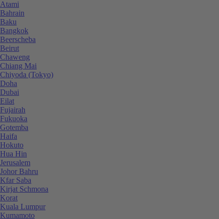
Atami
Bahrain
Baku
Bangkok
Beerscheba
Beirut
Chaweng
Chiang Mai
Chiyoda (Tokyo)
Doha
Dubai
Eilat
Fujairah
Fukuoka
Gotemba
Haifa
Hokuto
Hua Hin
Jerusalem
Johor Bahru
Kfar Saba
Kirjat Schmona
Korat
Kuala Lumpur
Kumamoto