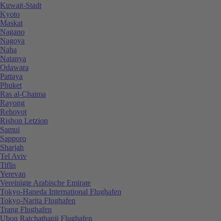
Kuwait-Stadt
Kyoto
Maskat
Nagano
Nagoya
Naha
Natanya
Odawara
Pattaya
Phuket
Ras al-Chaima
Rayong
Rehovot
Rishon Letzion
Samui
Sapporo
Sharjah
Tel Aviv
Tiflis
Yerevan
Vereinigte Arabische Emirate
Tokyo-Haneda International Flughafen
Tokyo-Narita Flughafen
Trang Flughafen
Ubon Ratchathanii Flughafen