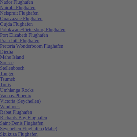
Nador Flughafen
Nairobi Flughafen
Nelspruit Flughafen
Ouarzazate Flughafen
Oujda Flughafen
Polokwane/Pietersburg Flughafen
Port Elizabeth Flughafen
Praia Intl. Flughafen
Pretoria Wonderboom Flughafen
Djerba
Mahe Island
Sousse
Stellenbosch
Tanger
Tsumeb
Tunis
Umhlanga Rocks
Vacoas-Phoenix
Victoria (Seychellen)
Windhoek
Rabat Flughafen
Richards Bay Flughafen
Saint-Denis Flughafen
Seychellen Flughafen (Mahe)
Skukuza Flughafen