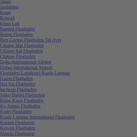
Japan
Jordanien
Katar
Kuwait
Khao Lak
Batumi Flughafen
Beirut Flughafen
Ben Gurion Flughafen Tel Aviv
Chiang Mai Flughafen
Chiang Rai Flughafen
Chitose Flughafen
Doha International Airport
Dubai International Airport
Flughafen Langkawi Kuala Lumpur
Guam Flughafen
Hat Yai Flughafen
Incheon Flughafen
Johor Bahru Flughafen
Khon Kaen Flughafen
Ko Samui Flughafen
Krabi Flughafen
Kuala Lumpur International Flughafen
Kutaisi Flughafen
Kuwait Flughafen
Manila Flughafen