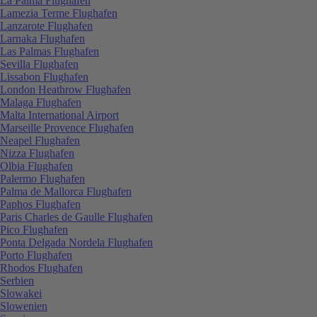
La Palma Flughafen
Lamezia Terme Flughafen
Lanzarote Flughafen
Larnaka Flughafen
Las Palmas Flughafen
Sevilla Flughafen
Lissabon Flughafen
London Heathrow Flughafen
Malaga Flughafen
Malta International Airport
Marseille Provence Flughafen
Neapel Flughafen
Nizza Flughafen
Olbia Flughafen
Palermo Flughafen
Palma de Mallorca Flughafen
Paphos Flughafen
Paris Charles de Gaulle Flughafen
Pico Flughafen
Ponta Delgada Nordela Flughafen
Porto Flughafen
Rhodos Flughafen
Serbien
Slowakei
Slowenien