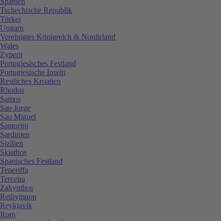
Spanien
Tschechische Republik
Türkei
Ungarn
Vereinigtes Königreich & Nordirland
Wales
Zypern
Portugiesisches Festland
Portugiesische Inseln
Restliches Kroatien
Rhodos
Samos
Sao Jorge
Sao Miguel
Santorini
Sardinien
Sizilien
Skiathos
Spanisches Festland
Teneriffa
Terceira
Zakynthos
Rethymnon
Reykjavík
Rom