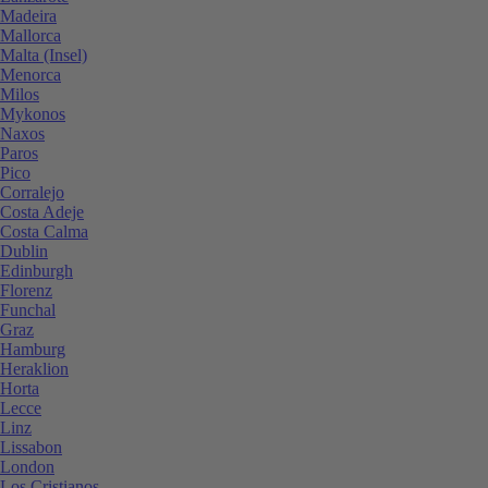
Madeira
Mallorca
Malta (Insel)
Menorca
Milos
Mykonos
Naxos
Paros
Pico
Corralejo
Costa Adeje
Costa Calma
Dublin
Edinburgh
Florenz
Funchal
Graz
Hamburg
Heraklion
Horta
Lecce
Linz
Lissabon
London
Los Cristianos