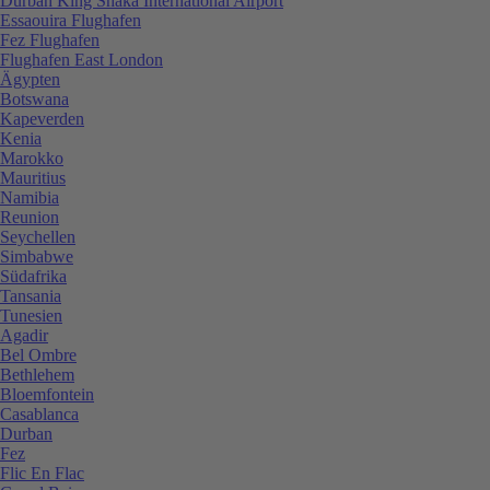
Durban King Shaka International Airport
Essaouira Flughafen
Fez Flughafen
Flughafen East London
Ägypten
Botswana
Kapeverden
Kenia
Marokko
Mauritius
Namibia
Reunion
Seychellen
Simbabwe
Südafrika
Tansania
Tunesien
Agadir
Bel Ombre
Bethlehem
Bloemfontein
Casablanca
Durban
Fez
Flic En Flac