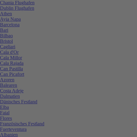
Chania Flughafen
Dublin Flughafen
Athen
Ayia Napa
Barcelona
Bari
Bilbao
Bristol
Cagliari
Cala d'Or
Cala Millor
Cala Rajada
Can Pastilla
Can Picafort
Azoren
Balearen
Costa Adeje
Dalmatien
Dänisches Festland
Elba
Faial
Flores
Französisches Festland
Fuerteventura
Albanien