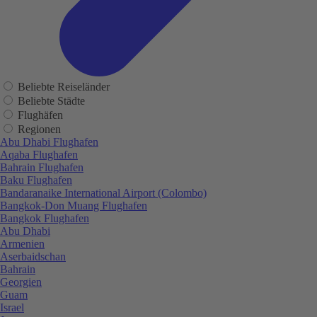
Beliebte Reiseländer
Beliebte Städte
Flughäfen
Regionen
Abu Dhabi Flughafen
Aqaba Flughafen
Bahrain Flughafen
Baku Flughafen
Bandaranaike International Airport (Colombo)
Bangkok-Don Muang Flughafen
Bangkok Flughafen
Abu Dhabi
Armenien
Aserbaidschan
Bahrain
Georgien
Guam
Israel