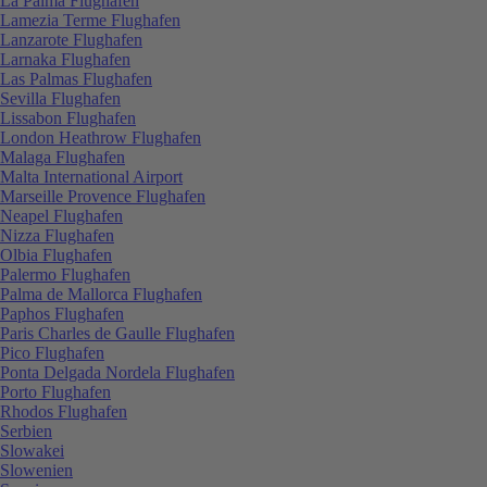
La Palma Flughafen
Lamezia Terme Flughafen
Lanzarote Flughafen
Larnaka Flughafen
Las Palmas Flughafen
Sevilla Flughafen
Lissabon Flughafen
London Heathrow Flughafen
Malaga Flughafen
Malta International Airport
Marseille Provence Flughafen
Neapel Flughafen
Nizza Flughafen
Olbia Flughafen
Palermo Flughafen
Palma de Mallorca Flughafen
Paphos Flughafen
Paris Charles de Gaulle Flughafen
Pico Flughafen
Ponta Delgada Nordela Flughafen
Porto Flughafen
Rhodos Flughafen
Serbien
Slowakei
Slowenien