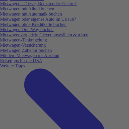
Mietwagen - Diesel, Benzin oder Elektro?
Mietwagen mit Allrad buchen
Mietwagen mit Automatik buchen
Mietwagen oder eigenes Auto im Urlaub?
Mietwagen ohne Kreditkarte buchen
Mietwagen One-Way buchen
Mietwagenvergleich: Clever auswählen & reisen
Mietwagen-Tankregelung
Mietwagen-Versicherung
Mietwagen-Zubehör buchen
Mit dem Mietwagen ins Ausland
Reisetipps für die USA
Weitere Tipps