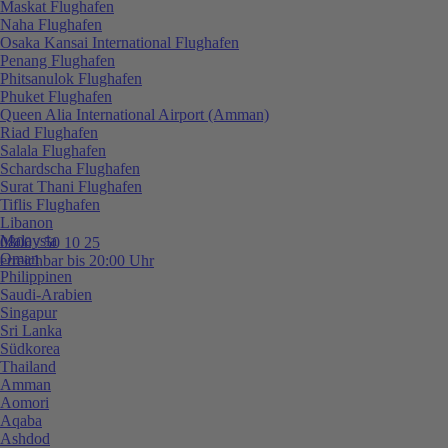
Maskat Flughafen
Naha Flughafen
Osaka Kansai International Flughafen
Penang Flughafen
Phitsanulok Flughafen
Phuket Flughafen
Queen Alia International Airport (Amman)
Riad Flughafen
Salala Flughafen
Schardscha Flughafen
Surat Thani Flughafen
Tiflis Flughafen
Libanon
Malaysia
0800 / 50 10 25
Oman
erreichbar bis 20:00 Uhr
Philippinen
Saudi-Arabien
Singapur
Sri Lanka
Südkorea
Thailand
Amman
Aomori
Aqaba
Ashdod