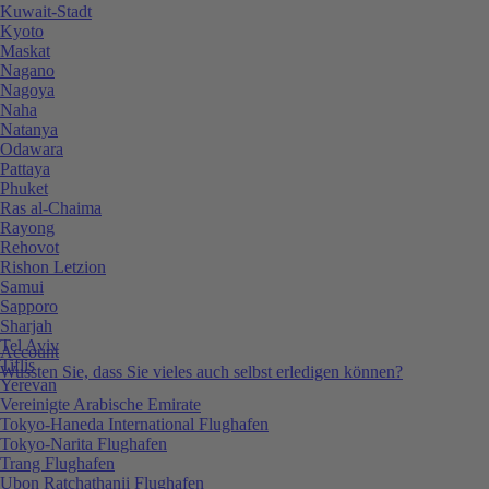
Kuwait-Stadt
Kyoto
Maskat
Nagano
Nagoya
Naha
Natanya
Odawara
Pattaya
Phuket
Ras al-Chaima
Rayong
Rehovot
Rishon Letzion
Samui
Sapporo
Sharjah
Tel Aviv
Account
Tiflis
Wussten Sie, dass Sie vieles auch selbst erledigen können?
Yerevan
Vereinigte Arabische Emirate
Tokyo-Haneda International Flughafen
Tokyo-Narita Flughafen
Trang Flughafen
Ubon Ratchathanii Flughafen