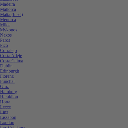
Madeira
Mallorca
Malta (Insel)
Menorca
Milos
Mykonos
Naxos
Paros
Pico
Corralejo
Costa Adeje
Costa Calma
Dublin
Edinburgh
Florenz
Funchal
Graz
Hamburg
Heraklion
Horta
Lecce
Linz
Lissabon
London
Los Cristianos