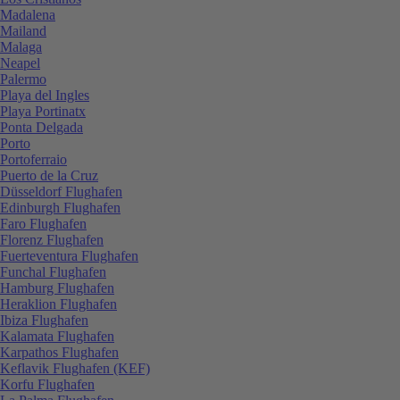
Madalena
Mailand
Malaga
Neapel
Palermo
Playa del Ingles
Playa Portinatx
Ponta Delgada
Porto
Portoferraio
Puerto de la Cruz
Düsseldorf Flughafen
Edinburgh Flughafen
Faro Flughafen
Florenz Flughafen
Fuerteventura Flughafen
Funchal Flughafen
Hamburg Flughafen
Heraklion Flughafen
Ibiza Flughafen
Kalamata Flughafen
Karpathos Flughafen
Keflavik Flughafen (KEF)
Korfu Flughafen