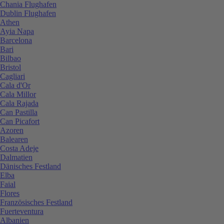
Chania Flughafen
Dublin Flughafen
Athen
Ayia Napa
Barcelona
Bari
Bilbao
Bristol
Cagliari
Cala d'Or
Cala Millor
Cala Rajada
Can Pastilla
Can Picafort
Azoren
Balearen
Costa Adeje
Dalmatien
Dänisches Festland
Elba
Faial
Flores
Französisches Festland
Fuerteventura
Albanien