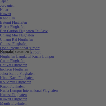
Japan
Jordanien
Katar
Kuwait
Khao Lak
Batumi Flughafen
Beirut Flughafen
Ben Gurion Flughafen Tel Aviv
Chiang Mai Flughafen
Chiang Rai Flughafen
Chitose Flughafen
Doha International Airport
Kontakt
Dubai International Airport
Schließen
Flughafen Langkawi Kuala Lumpur
Guam Flughafen
Hat Yai Flughafen
Incheon Flughafen
Johor Bahru Flughafen
Khon Kaen Flughafen
Ko Samui Flughafen
Krabi Flughafen
Kuala Lumpur International Flughafen
Kutaisi Flughafen
Kuwait Flughafen
Manila Flughafen