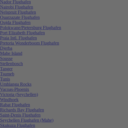
Nador Flughafen
Nairobi Flughafen
Nelspruit Flughafen
Ouarzazate Flughafen
Oujda Flughafen
Polokwane/Pietersburg Flughafen
Port Elizabeth Flughafen
Praia Intl. Flughafen
Pretoria Wonderboom Flughafen
Djerba
Mahe Island
Sousse
Stellenbosch
Tanger
Tsumeb
Tunis
Umhlanga Rocks
Vacoas-Phoenix
Victoria (Seychellen)
Windhoek
Rabat Flughafen
Richards Bay Flughafen
Saint-Denis Flughafen
Seychellen Flughafen (Mahe)
Skukuza Flughafen