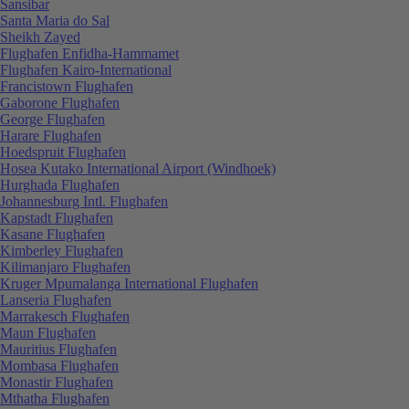
Sansibar
Santa Maria do Sal
Sheikh Zayed
Flughafen Enfidha-Hammamet
Flughafen Kairo-International
Francistown Flughafen
Gaborone Flughafen
George Flughafen
Harare Flughafen
Hoedspruit Flughafen
Hosea Kutako International Airport (Windhoek)
Hurghada Flughafen
Johannesburg Intl. Flughafen
Kapstadt Flughafen
Kasane Flughafen
Kimberley Flughafen
Kilimanjaro Flughafen
Kruger Mpumalanga International Flughafen
Lanseria Flughafen
Marrakesch Flughafen
Maun Flughafen
Mauritius Flughafen
Mombasa Flughafen
Monastir Flughafen
Mthatha Flughafen