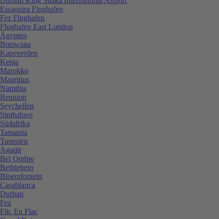
Durban King Shaka International Airport
Essaouira Flughafen
Fez Flughafen
Flughafen East London
Ägypten
Botswana
Kapeverden
Kenia
Marokko
Mauritius
Namibia
Reunion
Seychellen
Simbabwe
Südafrika
Tansania
Tunesien
Agadir
Bel Ombre
Bethlehem
Bloemfontein
Casablanca
Durban
Fez
Flic En Flac