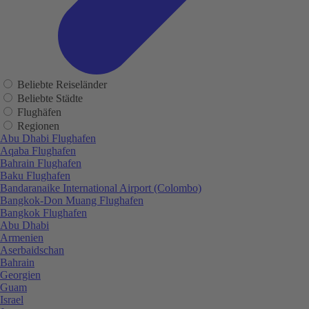
Beliebte Reiseländer
Beliebte Städte
Flughäfen
Regionen
Abu Dhabi Flughafen
Aqaba Flughafen
Bahrain Flughafen
Baku Flughafen
Bandaranaike International Airport (Colombo)
Bangkok-Don Muang Flughafen
Bangkok Flughafen
Abu Dhabi
Armenien
Aserbaidschan
Bahrain
Georgien
Guam
Israel