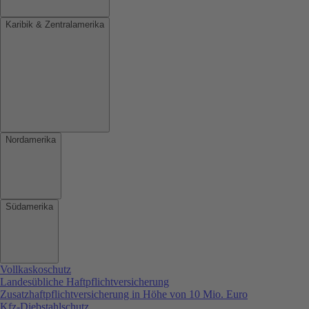
Karibik & Zentralamerika
Nordamerika
Südamerika
Vollkaskoschutz
Landesübliche Haftpflichtversicherung
Zusatzhaftpflichtversicherung in Höhe von 10 Mio. Euro
Kfz-Diebstahlschutz