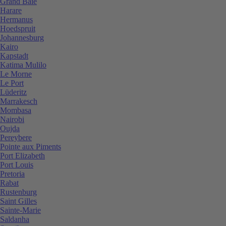
Grand Baie
Harare
Hermanus
Hoedspruit
Johannesburg
Kairo
Kapstadt
Katima Mulilo
Le Morne
Le Port
Lüderitz
Marrakesch
Mombasa
Nairobi
Oujda
Pereybere
Pointe aux Piments
Port Elizabeth
Port Louis
Pretoria
Rabat
Rustenburg
Saint Gilles
Sainte-Marie
Saldanha