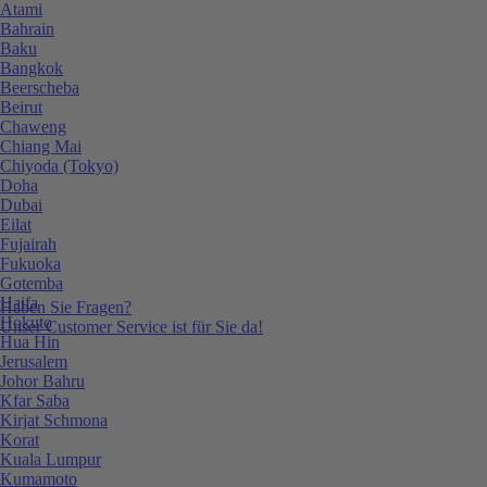
Atami
Bahrain
Baku
Bangkok
Beerscheba
Beirut
Chaweng
Chiang Mai
Chiyoda (Tokyo)
Doha
Dubai
Eilat
Fujairah
Fukuoka
Gotemba
Haifa
Haben Sie Fragen?
Hokuto
Unser Customer Service ist für Sie da!
Hua Hin
Jerusalem
Johor Bahru
Kfar Saba
Kirjat Schmona
Korat
Kuala Lumpur
Kumamoto