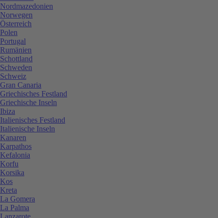
Nordmazedonien
Norwegen
Österreich
Polen
Portugal
Rumänien
Schottland
Schweden
Schweiz
Gran Canaria
Griechisches Festland
Griechische Inseln
Ibiza
Italienisches Festland
Italienische Inseln
Kanaren
Karpathos
Kefalonia
Korfu
Korsika
Kos
Kreta
La Gomera
La Palma
Lanzarote