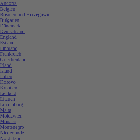
Andorra
Belgien
Bosnien und Herzegowina
Bulgarien
Dänemark
Deutschland
England
Estland
Finnland
Frankreich
Griechenland
Irland
Island
Italien
Kosovo
Kroatien
Lettland
Litauen
Luxemburg
Malta
Moldawien
Monaco
Montenegro
Niederlande
Nordirland