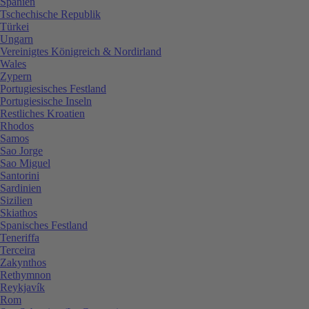
Spanien
Tschechische Republik
Türkei
Ungarn
Vereinigtes Königreich & Nordirland
Wales
Zypern
Portugiesisches Festland
Portugiesische Inseln
Restliches Kroatien
Rhodos
Samos
Sao Jorge
Sao Miguel
Santorini
Sardinien
Sizilien
Skiathos
Spanisches Festland
Teneriffa
Terceira
Zakynthos
Rethymnon
Reykjavík
Rom