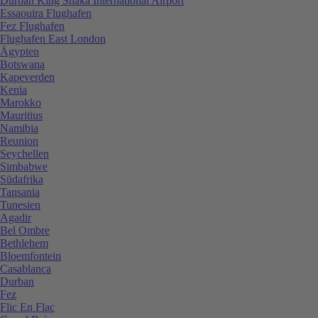
Durban King Shaka International Airport
Essaouira Flughafen
Fez Flughafen
Flughafen East London
Ägypten
Botswana
Kapeverden
Kenia
Marokko
Mauritius
Namibia
Reunion
Seychellen
Simbabwe
Südafrika
Tansania
Tunesien
Agadir
Bel Ombre
Bethlehem
Bloemfontein
Casablanca
Durban
Fez
Flic En Flac