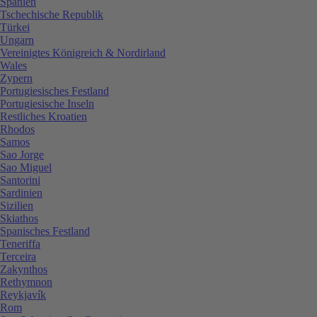
Spanien
Tschechische Republik
Türkei
Ungarn
Vereinigtes Königreich & Nordirland
Wales
Zypern
Portugiesisches Festland
Portugiesische Inseln
Restliches Kroatien
Rhodos
Samos
Sao Jorge
Sao Miguel
Santorini
Sardinien
Sizilien
Skiathos
Spanisches Festland
Teneriffa
Terceira
Zakynthos
Rethymnon
Reykjavík
Rom