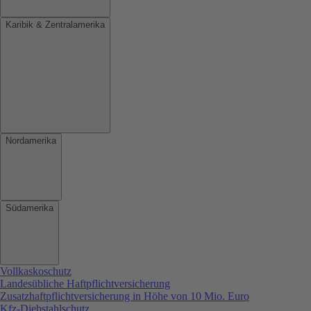
Karibik & Zentralamerika
Nordamerika
Südamerika
Vollkaskoschutz
Landesübliche Haftpflichtversicherung
Zusatzhaftpflichtversicherung in Höhe von 10 Mio. Euro
Kfz-Diebstahlschutz