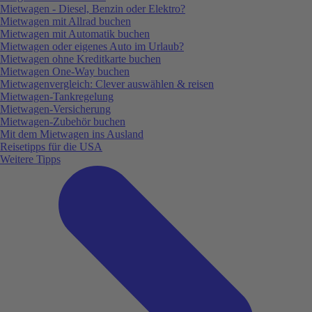
Mietwagen - Diesel, Benzin oder Elektro?
Mietwagen mit Allrad buchen
Mietwagen mit Automatik buchen
Mietwagen oder eigenes Auto im Urlaub?
Mietwagen ohne Kreditkarte buchen
Mietwagen One-Way buchen
Mietwagenvergleich: Clever auswählen & reisen
Mietwagen-Tankregelung
Mietwagen-Versicherung
Mietwagen-Zubehör buchen
Mit dem Mietwagen ins Ausland
Reisetipps für die USA
Weitere Tipps