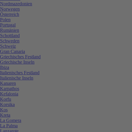
Nordmazedonien
Norwegen
Österreich
Polen
Portugal
Rumänien
Schottland
Schweden
Schweiz
Gran Canaria
Griechisches Festland
Griechische Inseln
Ibiza
Italienisches Festland
Italienische Inseln
Kanaren
Karpathos
Kefalonia
Korfu
Korsika
Kos
Kreta
La Gomera
La Palma
Lanzarote