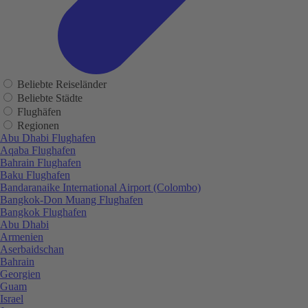
Beliebte Reiseländer
Beliebte Städte
Flughäfen
Regionen
Abu Dhabi Flughafen
Aqaba Flughafen
Bahrain Flughafen
Baku Flughafen
Bandaranaike International Airport (Colombo)
Bangkok-Don Muang Flughafen
Bangkok Flughafen
Abu Dhabi
Armenien
Aserbaidschan
Bahrain
Georgien
Guam
Israel