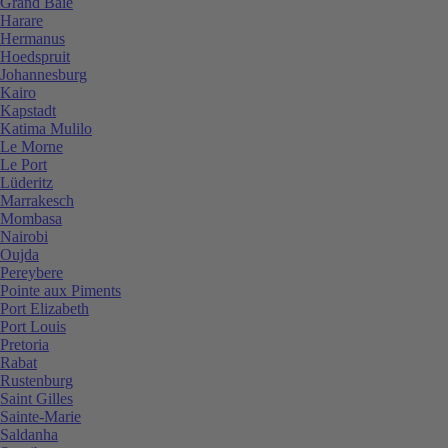
Grand Baie
Harare
Hermanus
Hoedspruit
Johannesburg
Kairo
Kapstadt
Katima Mulilo
Le Morne
Le Port
Lüderitz
Marrakesch
Mombasa
Nairobi
Oujda
Pereybere
Pointe aux Piments
Port Elizabeth
Port Louis
Pretoria
Rabat
Rustenburg
Saint Gilles
Sainte-Marie
Saldanha