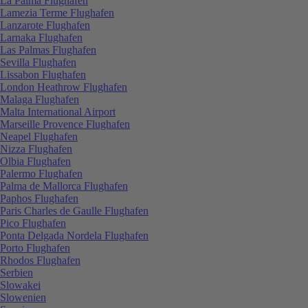
La Palma Flughafen
Lamezia Terme Flughafen
Lanzarote Flughafen
Larnaka Flughafen
Las Palmas Flughafen
Sevilla Flughafen
Lissabon Flughafen
London Heathrow Flughafen
Malaga Flughafen
Malta International Airport
Marseille Provence Flughafen
Neapel Flughafen
Nizza Flughafen
Olbia Flughafen
Palermo Flughafen
Palma de Mallorca Flughafen
Paphos Flughafen
Paris Charles de Gaulle Flughafen
Pico Flughafen
Ponta Delgada Nordela Flughafen
Porto Flughafen
Rhodos Flughafen
Serbien
Slowakei
Slowenien