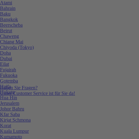
Atami
Bahrain
Baku
Bangkok
Beerscheba
Beirut
Chaweng
Chiang Mai
Chiyoda (Tokyo)
Doha
Dubai
Eilat
Fujairah
Fukuoka
Gotemba
Haifa
Haben Sie Fragen?
Hokuto
Unser Customer Service ist für Sie da!
Hua Hin
Jerusalem
Johor Bahru
Kfar Saba
Kirjat Schmona
Korat
Kuala Lumpur
Kumamoto