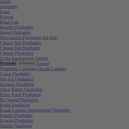
Japan
Jordanien
Katar
Kuwait
Khao Lak
Batumi Flughafen
Beirut Flughafen
Ben Gurion Flughafen Tel Aviv
Chiang Mai Flughafen
Chiang Rai Flughafen
Chitose Flughafen
Doha International Airport
Kontakt
Dubai International Airport
Schließen
Flughafen Langkawi Kuala Lumpur
Guam Flughafen
Hat Yai Flughafen
Incheon Flughafen
Johor Bahru Flughafen
Khon Kaen Flughafen
Ko Samui Flughafen
Krabi Flughafen
Kuala Lumpur International Flughafen
Kutaisi Flughafen
Kuwait Flughafen
Manila Flughafen