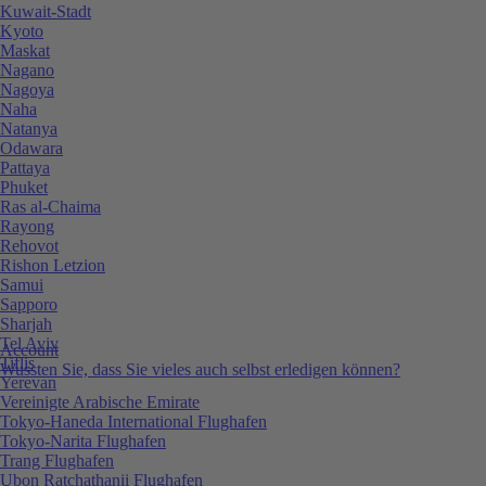
Kuwait-Stadt
Kyoto
Maskat
Nagano
Nagoya
Naha
Natanya
Odawara
Pattaya
Phuket
Ras al-Chaima
Rayong
Rehovot
Rishon Letzion
Samui
Sapporo
Sharjah
Tel Aviv
Account
Tiflis
Wussten Sie, dass Sie vieles auch selbst erledigen können?
Yerevan
Vereinigte Arabische Emirate
Tokyo-Haneda International Flughafen
Tokyo-Narita Flughafen
Trang Flughafen
Ubon Ratchathanii Flughafen