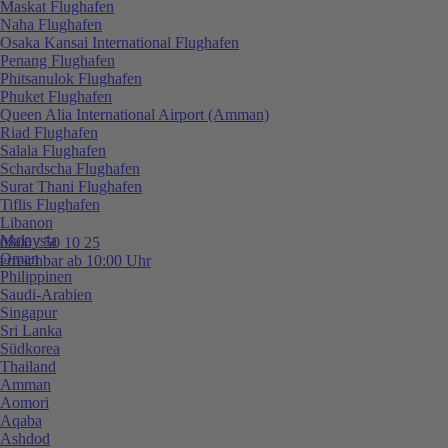
Maskat Flughafen
Naha Flughafen
Osaka Kansai International Flughafen
Penang Flughafen
Phitsanulok Flughafen
Phuket Flughafen
Queen Alia International Airport (Amman)
Riad Flughafen
Salala Flughafen
Schardscha Flughafen
Surat Thani Flughafen
Tiflis Flughafen
Libanon
Malaysia
0800 / 50 10 25
Oman
erreichbar ab 10:00 Uhr
Philippinen
Saudi-Arabien
Singapur
Sri Lanka
Südkorea
Thailand
Amman
Aomori
Aqaba
Ashdod