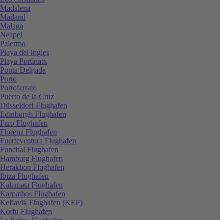
Madalena
Mailand
Malaga
Neapel
Palermo
Playa del Ingles
Playa Portinatx
Ponta Delgada
Porto
Portoferraio
Puerto de la Cruz
Düsseldorf Flughafen
Edinburgh Flughafen
Faro Flughafen
Florenz Flughafen
Fuerteventura Flughafen
Funchal Flughafen
Hamburg Flughafen
Heraklion Flughafen
Ibiza Flughafen
Kalamata Flughafen
Karpathos Flughafen
Keflavik Flughafen (KEF)
Korfu Flughafen