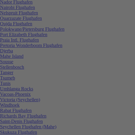
Nador Flughafen
Nairobi Flughafen
Nelspruit Flughafen
Ouarzazate Flughafen
Oujda Flughafen
Polokwane/Pietersburg Flughafen
Port Elizabeth Flughafen
Praia Intl. Flughafen
Pretoria Wonderboom Flughafen
Djerba
Mahe Island
Sousse
Stellenbosch
Tanger
Tsumeb
Tunis
Umhlanga Rocks
Vacoas-Phoenix
Victoria (Seychellen)
Windhoek
Rabat Flughafen
Richards Bay Flughafen
Saint-Denis Flughafen
Seychellen Flughafen (Mahe)
Skukuza Flughafen