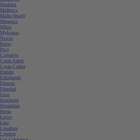
Madeira
Mallorca
Malta (Insel)
Menorca
Milos
Mykonos
Naxos
Paros
Pico
Corralejo
Costa Adeje
Costa Calma
Dublin
Edinburgh
Florenz
Funchal
Graz
Hamburg
Heraklion
Horta
Lecce
Linz
Lissabon
London
Los Cristianos