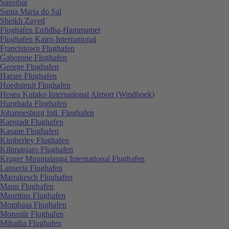
Sansibar
Santa Maria do Sal
Sheikh Zayed
Flughafen Enfidha-Hammamet
Flughafen Kairo-International
Francistown Flughafen
Gaborone Flughafen
George Flughafen
Harare Flughafen
Hoedspruit Flughafen
Hosea Kutako International Airport (Windhoek)
Hurghada Flughafen
Johannesburg Intl. Flughafen
Kapstadt Flughafen
Kasane Flughafen
Kimberley Flughafen
Kilimanjaro Flughafen
Kruger Mpumalanga International Flughafen
Lanseria Flughafen
Marrakesch Flughafen
Maun Flughafen
Mauritius Flughafen
Mombasa Flughafen
Monastir Flughafen
Mthatha Flughafen