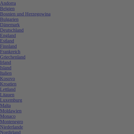
Andorra
Belgien
Bosnien und Herzegowina
Bulgarien
Dänemark
Deutschland
England
Estland
Finnland
Frankreich
Griechenland
Irland
Island
Italien
Kosovo
Kroatien
Lettland
Litauen
Luxemburg
Malta
Moldawien
Monaco
Montenegro
Niederlande
Nordirland