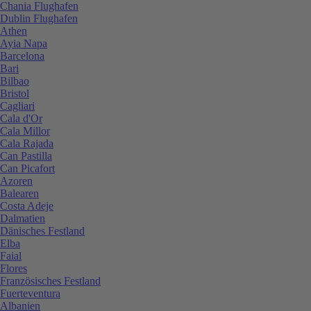
Chania Flughafen
Dublin Flughafen
Athen
Ayia Napa
Barcelona
Bari
Bilbao
Bristol
Cagliari
Cala d'Or
Cala Millor
Cala Rajada
Can Pastilla
Can Picafort
Azoren
Balearen
Costa Adeje
Dalmatien
Dänisches Festland
Elba
Faial
Flores
Französisches Festland
Fuerteventura
Albanien