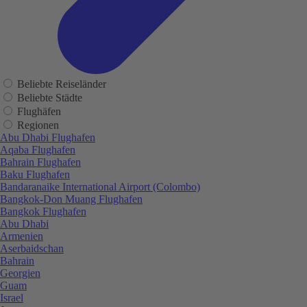
Beliebte Reiseländer
Beliebte Städte
Flughäfen
Regionen
Abu Dhabi Flughafen
Aqaba Flughafen
Bahrain Flughafen
Baku Flughafen
Bandaranaike International Airport (Colombo)
Bangkok-Don Muang Flughafen
Bangkok Flughafen
Abu Dhabi
Armenien
Aserbaidschan
Bahrain
Georgien
Guam
Israel