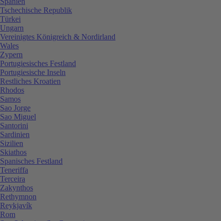
Spanien
Tschechische Republik
Türkei
Ungarn
Vereinigtes Königreich & Nordirland
Wales
Zypern
Portugiesisches Festland
Portugiesische Inseln
Restliches Kroatien
Rhodos
Samos
Sao Jorge
Sao Miguel
Santorini
Sardinien
Sizilien
Skiathos
Spanisches Festland
Teneriffa
Terceira
Zakynthos
Rethymnon
Reykjavík
Rom