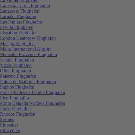
La Palma Flughafen
Lamezia Terme Flughafen
Lanzarote Flughafen
Larnaka Flughafen
Las Palmas Flughafen
Sevilla Flughafen
Lissabon Flughafen
London Heathrow Flughafen
Malaga Flughafen
Malta International Airport
Marseille Provence Flughafen
Neapel Flughafen
Nizza Flughafen
Olbia Flughafen
Palermo Flughafen
Palma de Mallorca Flughafen
Paphos Flughafen
Paris Charles de Gaulle Flughafen
Pico Flughafen
Ponta Delgada Nordela Flughafen
Porto Flughafen
Rhodos Flughafen
Serbien
Slowakei
Slowenien