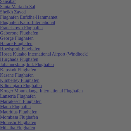
Sansibar
Santa Maria do Sal
Sheikh Zayed
Flughafen Enfidha-Hammamet
Flughafen Kairo-International
Francistown Flughafen
Gaborone Flughafen
George Flughafen
Harare Flughafen
Hoedspruit Flughafen
Hosea Kutako International Airport (Windhoek)
Hurghada Flughafen
Johannesburg Intl. Flughafen
Kapstadt Flughafen
Kasane Flughafen
Kimberley Flughafen
Kilimanjaro Flughafen
Kruger Mpumalanga International Flughafen
Lanseria Flughafen
Marrakesch Flughafen
Maun Flughafen
Mauritius Flughafen
Mombasa Flughafen
Monastir Flughafen
Mthatha Flughafen