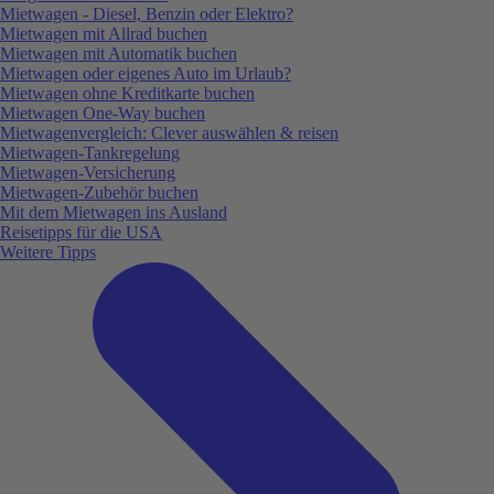
Mietwagen - Diesel, Benzin oder Elektro?
Mietwagen mit Allrad buchen
Mietwagen mit Automatik buchen
Mietwagen oder eigenes Auto im Urlaub?
Mietwagen ohne Kreditkarte buchen
Mietwagen One-Way buchen
Mietwagenvergleich: Clever auswählen & reisen
Mietwagen-Tankregelung
Mietwagen-Versicherung
Mietwagen-Zubehör buchen
Mit dem Mietwagen ins Ausland
Reisetipps für die USA
Weitere Tipps