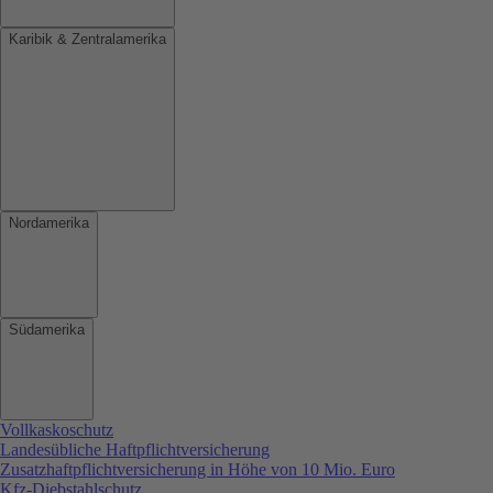
Karibik & Zentralamerika
Nordamerika
Südamerika
Vollkaskoschutz
Landesübliche Haftpflichtversicherung
Zusatzhaftpflichtversicherung in Höhe von 10 Mio. Euro
Kfz-Diebstahlschutz