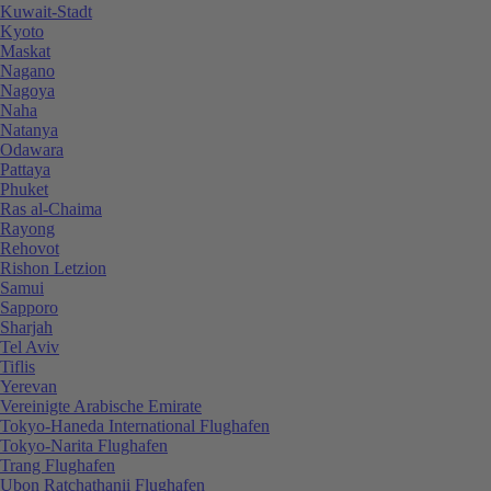
Kuwait-Stadt
Kyoto
Maskat
Nagano
Nagoya
Naha
Natanya
Odawara
Pattaya
Phuket
Ras al-Chaima
Rayong
Rehovot
Rishon Letzion
Samui
Sapporo
Sharjah
Tel Aviv
Tiflis
Yerevan
Vereinigte Arabische Emirate
Tokyo-Haneda International Flughafen
Tokyo-Narita Flughafen
Trang Flughafen
Ubon Ratchathanii Flughafen