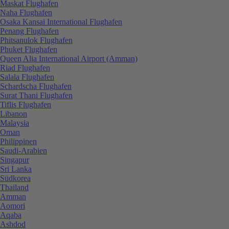
Maskat Flughafen
Naha Flughafen
Osaka Kansai International Flughafen
Penang Flughafen
Phitsanulok Flughafen
Phuket Flughafen
Queen Alia International Airport (Amman)
Riad Flughafen
Salala Flughafen
Schardscha Flughafen
Surat Thani Flughafen
Tiflis Flughafen
Libanon
Malaysia
Oman
Philippinen
Saudi-Arabien
Singapur
Sri Lanka
Südkorea
Thailand
Amman
Aomori
Aqaba
Ashdod