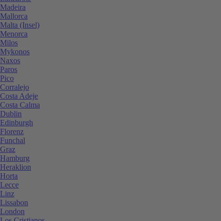
Madeira
Mallorca
Malta (Insel)
Menorca
Milos
Mykonos
Naxos
Paros
Pico
Corralejo
Costa Adeje
Costa Calma
Dublin
Edinburgh
Florenz
Funchal
Graz
Hamburg
Heraklion
Horta
Lecce
Linz
Lissabon
London
Los Cristianos