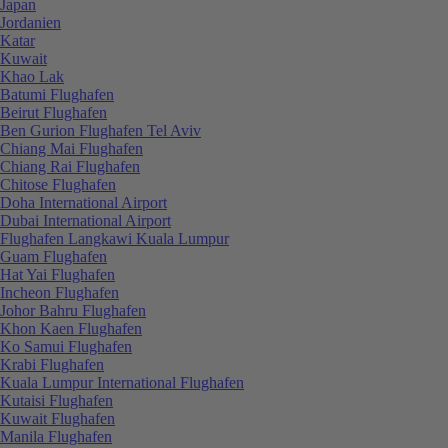
Japan
Jordanien
Katar
Kuwait
Khao Lak
Batumi Flughafen
Beirut Flughafen
Ben Gurion Flughafen Tel Aviv
Chiang Mai Flughafen
Chiang Rai Flughafen
Chitose Flughafen
Doha International Airport
Dubai International Airport
Flughafen Langkawi Kuala Lumpur
Guam Flughafen
Hat Yai Flughafen
Incheon Flughafen
Johor Bahru Flughafen
Khon Kaen Flughafen
Ko Samui Flughafen
Krabi Flughafen
Kuala Lumpur International Flughafen
Kutaisi Flughafen
Kuwait Flughafen
Manila Flughafen