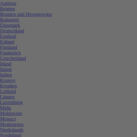
Andorra
Belgien
Bosnien und Herzegowina
Bulgarien
Dänemark
Deutschland
England
Estland
Finnland
Frankreich
Griechenland
Irland
Island
Italien
Kosovo
Kroatien
Lettland
Litauen
Luxemburg
Malta
Moldawien
Monaco
Montenegro
Niederlande
Nordirland