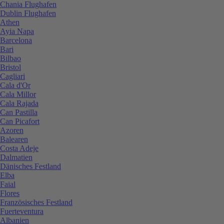
Chania Flughafen
Dublin Flughafen
Athen
Ayia Napa
Barcelona
Bari
Bilbao
Bristol
Cagliari
Cala d'Or
Cala Millor
Cala Rajada
Can Pastilla
Can Picafort
Azoren
Balearen
Costa Adeje
Dalmatien
Dänisches Festland
Elba
Faial
Flores
Französisches Festland
Fuerteventura
Albanien