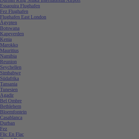
Durban King Shaka International Airport
Essaouira Flughafen
Fez Flughafen
Flughafen East London
Ägypten
Botswana
Kapeverden
Kenia
Marokko
Mauritius
Namibia
Reunion
Seychellen
Simbabwe
Südafrika
Tansania
Tunesien
Agadir
Bel Ombre
Bethlehem
Bloemfontein
Casablanca
Durban
Fez
Flic En Flac