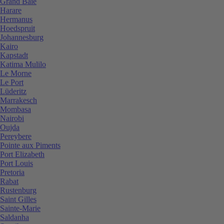
Grand Baie
Harare
Hermanus
Hoedspruit
Johannesburg
Kairo
Kapstadt
Katima Mulilo
Le Morne
Le Port
Lüderitz
Marrakesch
Mombasa
Nairobi
Oujda
Pereybere
Pointe aux Piments
Port Elizabeth
Port Louis
Pretoria
Rabat
Rustenburg
Saint Gilles
Sainte-Marie
Saldanha