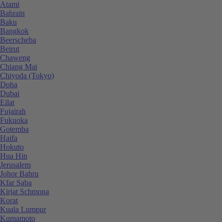
Atami
Bahrain
Baku
Bangkok
Beerscheba
Beirut
Chaweng
Chiang Mai
Chiyoda (Tokyo)
Doha
Dubai
Eilat
Fujairah
Fukuoka
Gotemba
Haifa
Hokuto
Hua Hin
Jerusalem
Johor Bahru
Kfar Saba
Kirjat Schmona
Korat
Kuala Lumpur
Kumamoto