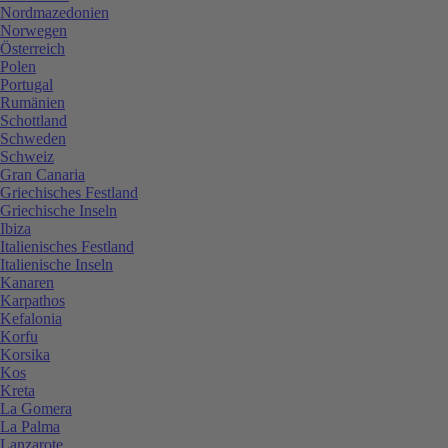
Nordmazedonien
Norwegen
Österreich
Polen
Portugal
Rumänien
Schottland
Schweden
Schweiz
Gran Canaria
Griechisches Festland
Griechische Inseln
Ibiza
Italienisches Festland
Italienische Inseln
Kanaren
Karpathos
Kefalonia
Korfu
Korsika
Kos
Kreta
La Gomera
La Palma
Lanzarote