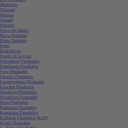
Madalena
Mailand
Malaga
Neapel
Palermo
Playa del Ingles
Playa Portinatx
Ponta Delgada
Porto
Portoferraio
Puerto de la Cruz
Düsseldorf Flughafen
Edinburgh Flughafen
Faro Flughafen
Florenz Flughafen
Fuerteventura Flughafen
Funchal Flughafen
Hamburg Flughafen
Heraklion Flughafen
Ibiza Flughafen
Kalamata Flughafen
Karpathos Flughafen
Keflavik Flughafen (KEF)
Korfu Flughafen