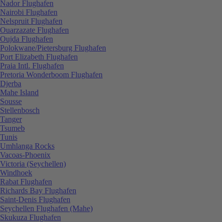
Nador Flughafen
Nairobi Flughafen
Nelspruit Flughafen
Ouarzazate Flughafen
Oujda Flughafen
Polokwane/Pietersburg Flughafen
Port Elizabeth Flughafen
Praia Intl. Flughafen
Pretoria Wonderboom Flughafen
Djerba
Mahe Island
Sousse
Stellenbosch
Tanger
Tsumeb
Tunis
Umhlanga Rocks
Vacoas-Phoenix
Victoria (Seychellen)
Windhoek
Rabat Flughafen
Richards Bay Flughafen
Saint-Denis Flughafen
Seychellen Flughafen (Mahe)
Skukuza Flughafen