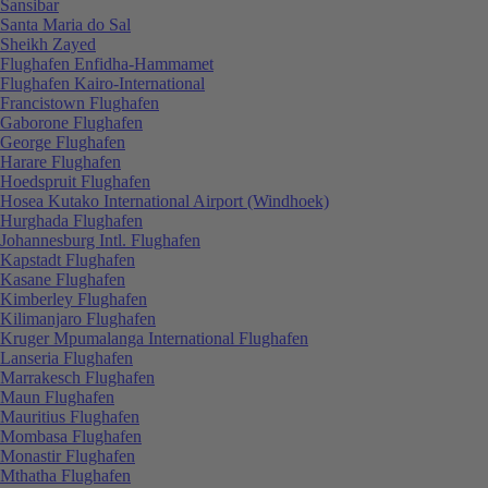
Sansibar
Santa Maria do Sal
Sheikh Zayed
Flughafen Enfidha-Hammamet
Flughafen Kairo-International
Francistown Flughafen
Gaborone Flughafen
George Flughafen
Harare Flughafen
Hoedspruit Flughafen
Hosea Kutako International Airport (Windhoek)
Hurghada Flughafen
Johannesburg Intl. Flughafen
Kapstadt Flughafen
Kasane Flughafen
Kimberley Flughafen
Kilimanjaro Flughafen
Kruger Mpumalanga International Flughafen
Lanseria Flughafen
Marrakesch Flughafen
Maun Flughafen
Mauritius Flughafen
Mombasa Flughafen
Monastir Flughafen
Mthatha Flughafen