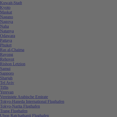
Kuwait-Stadt
Kyoto
Maskat
Nagano
Nagoya
Naha
Natanya
Odawara
Pattaya
Phuket
Ras al-Chaima
Rayong
Rehovot
Rishon Letzion
Samui
Sapporo
Sharjah
Tel Aviv
Tiflis
Yerevan
Vereinigte Arabische Emirate
Tokyo-Haneda International Flughafen
Tokyo-Narita Flughafen
Trang Flughafen
Ubon Ratchathanii Flughafen