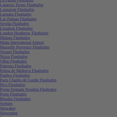
La Palma Flughafen
Lamezia Terme Flughafen
Lanzarote Flughafen
Larnaka Flughafen
Las Palmas Flughafen
Sevilla Flughafen
Lissabon Flughafen
London Heathrow Flughafen
Malaga Flughafen
Malta International Airport
Marseille Provence Flughafen
Neapel Flughafen
Nizza Flughafen
Olbia Flughafen
Palermo Flughafen
Palma de Mallorca Flughafen
Paphos Flughafen
Paris Charles de Gaulle Flughafen
Pico Flughafen
Ponta Delgada Nordela Flughafen
Porto Flughafen
Rhodos Flughafen
Serbien
Slowakei
Slowenien