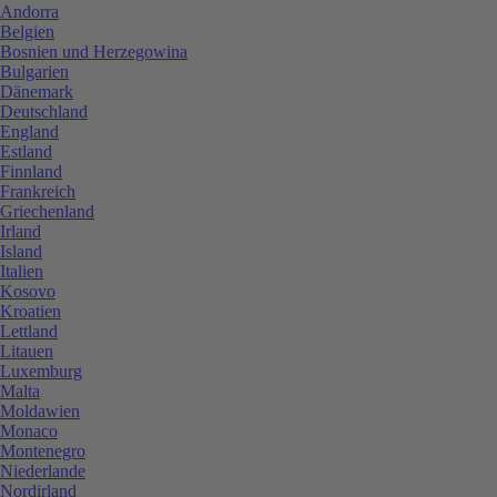
Andorra
Belgien
Bosnien und Herzegowina
Bulgarien
Dänemark
Deutschland
England
Estland
Finnland
Frankreich
Griechenland
Irland
Island
Italien
Kosovo
Kroatien
Lettland
Litauen
Luxemburg
Malta
Moldawien
Monaco
Montenegro
Niederlande
Nordirland