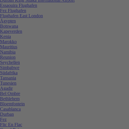
Durban King Shaka International Airport
Essaouira Flughafen
Fez Flughafen
Flughafen East London
Ägypten
Botswana
Kapeverden
Kenia
Marokko
Mauritius
Namibia
Reunion
Seychellen
Simbabwe
Südafrika
Tansania
Tunesien
Agadir
Bel Ombre
Bethlehem
Bloemfontein
Casablanca
Durban
Fez
Flic En Flac