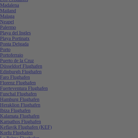
Madalena
Mailand
Malaga
Neapel
Palermo
Playa del Ingles
Playa Portinatx
Ponta Delgada
Porto
Portoferraio
Puerto de la Cruz
Düsseldorf Flughafen
Edinburgh Flughafen
Faro Flughafen
Florenz Flughafen
Fuerteventura Flughafen
Funchal Flughafen
Hamburg Flughafen
Heraklion Flughafen
Ibiza Flughafen
Kalamata Flughafen
Karpathos Flughafen
Keflavik Flughafen (KEF)
Korfu Flughafen