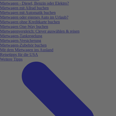
Mietwagen - Diesel, Benzin oder Elektro?
Mietwagen mit Allrad buchen
Mietwagen mit Automatik buchen
Mietwagen oder eigenes Auto im Urlaub?
Mietwagen ohne Kreditkarte buchen
Mietwagen One-Way buchen
Mietwagenvergleich: Clever auswählen & reisen
Mietwagen-Tankregelung
Mietwagen-Versicherung
Mietwagen-Zubehör buchen
Mit dem Mietwagen ins Ausland
Reisetipps für die USA
Weitere Tipps