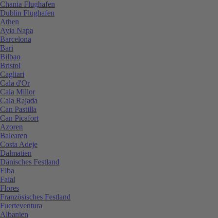
Chania Flughafen
Dublin Flughafen
Athen
Ayia Napa
Barcelona
Bari
Bilbao
Bristol
Cagliari
Cala d'Or
Cala Millor
Cala Rajada
Can Pastilla
Can Picafort
Azoren
Balearen
Costa Adeje
Dalmatien
Dänisches Festland
Elba
Faial
Flores
Französisches Festland
Fuerteventura
Albanien