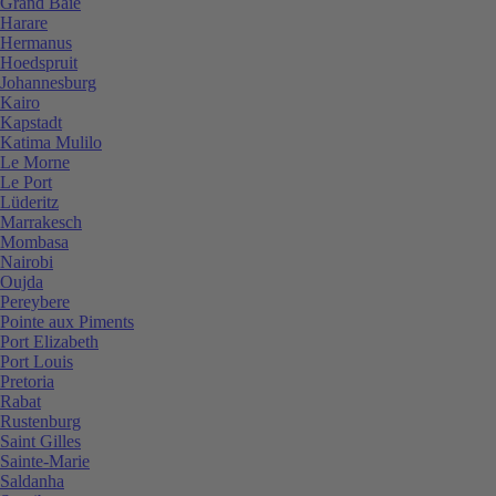
Grand Baie
Harare
Hermanus
Hoedspruit
Johannesburg
Kairo
Kapstadt
Katima Mulilo
Le Morne
Le Port
Lüderitz
Marrakesch
Mombasa
Nairobi
Oujda
Pereybere
Pointe aux Piments
Port Elizabeth
Port Louis
Pretoria
Rabat
Rustenburg
Saint Gilles
Sainte-Marie
Saldanha