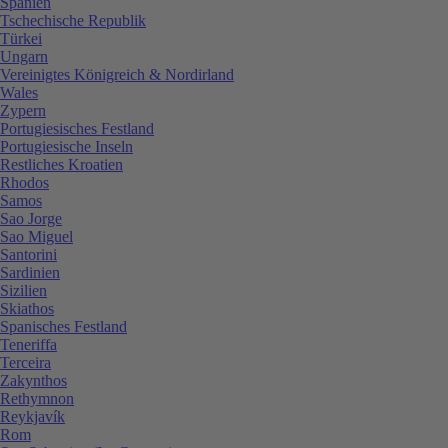
Spanien
Tschechische Republik
Türkei
Ungarn
Vereinigtes Königreich & Nordirland
Wales
Zypern
Portugiesisches Festland
Portugiesische Inseln
Restliches Kroatien
Rhodos
Samos
Sao Jorge
Sao Miguel
Santorini
Sardinien
Sizilien
Skiathos
Spanisches Festland
Teneriffa
Terceira
Zakynthos
Rethymnon
Reykjavík
Rom