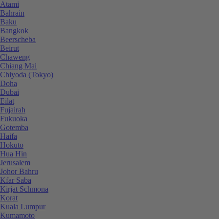
Atami
Bahrain
Baku
Bangkok
Beerscheba
Beirut
Chaweng
Chiang Mai
Chiyoda (Tokyo)
Doha
Dubai
Eilat
Fujairah
Fukuoka
Gotemba
Haifa
Hokuto
Hua Hin
Jerusalem
Johor Bahru
Kfar Saba
Kirjat Schmona
Korat
Kuala Lumpur
Kumamoto