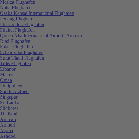
Maskat Flughafen
Naha Flughafen
Osaka Kansai International Flughafen
Penang Flughafen
Phitsanulok Flughafen
Phuket Flughafen
Queen Alia International Airport (Amman)
Riad Flughafen
Salala Flughafen
Schardscha Flughafen
Surat Thani Flughafen
Tiflis Flughafen
Libanon
Malaysia
Oman
Philippinen
Saudi-Arabien
Singapur
Sri Lanka
Südkorea
Thailand
Amman
Aomori
Aqaba
Ashdod