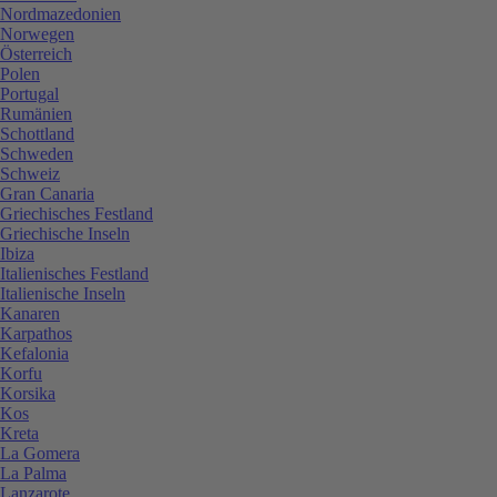
Nordmazedonien
Norwegen
Österreich
Polen
Portugal
Rumänien
Schottland
Schweden
Schweiz
Gran Canaria
Griechisches Festland
Griechische Inseln
Ibiza
Italienisches Festland
Italienische Inseln
Kanaren
Karpathos
Kefalonia
Korfu
Korsika
Kos
Kreta
La Gomera
La Palma
Lanzarote