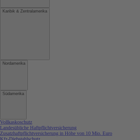
Karibik & Zentralamerika
Nordamerika
Südamerika
Vollkaskoschutz
Landesübliche Haftpflichtversicherung
Zusatzhaftpflichtversicherung in Höhe von 10 Mio. Euro
Kfz-Diebstahlschutz