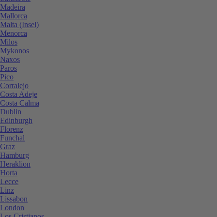
Madeira
Mallorca
Malta (Insel)
Menorca
Milos
Mykonos
Naxos
Paros
Pico
Corralejo
Costa Adeje
Costa Calma
Dublin
Edinburgh
Florenz
Funchal
Graz
Hamburg
Heraklion
Horta
Lecce
Linz
Lissabon
London
Los Cristianos