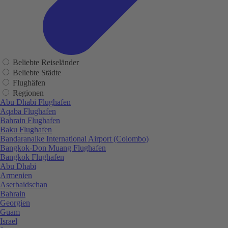
Beliebte Reiseländer
Beliebte Städte
Flughäfen
Regionen
Abu Dhabi Flughafen
Aqaba Flughafen
Bahrain Flughafen
Baku Flughafen
Bandaranaike International Airport (Colombo)
Bangkok-Don Muang Flughafen
Bangkok Flughafen
Abu Dhabi
Armenien
Aserbaidschan
Bahrain
Georgien
Guam
Israel