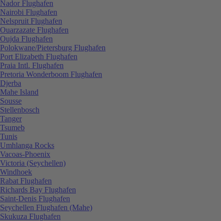
Nador Flughafen
Nairobi Flughafen
Nelspruit Flughafen
Ouarzazate Flughafen
Oujda Flughafen
Polokwane/Pietersburg Flughafen
Port Elizabeth Flughafen
Praia Intl. Flughafen
Pretoria Wonderboom Flughafen
Djerba
Mahe Island
Sousse
Stellenbosch
Tanger
Tsumeb
Tunis
Umhlanga Rocks
Vacoas-Phoenix
Victoria (Seychellen)
Windhoek
Rabat Flughafen
Richards Bay Flughafen
Saint-Denis Flughafen
Seychellen Flughafen (Mahe)
Skukuza Flughafen