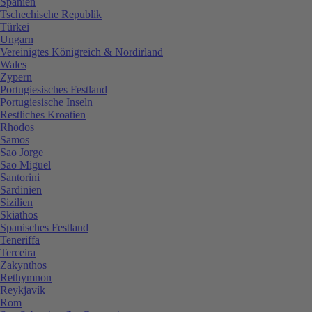
Spanien
Tschechische Republik
Türkei
Ungarn
Vereinigtes Königreich & Nordirland
Wales
Zypern
Portugiesisches Festland
Portugiesische Inseln
Restliches Kroatien
Rhodos
Samos
Sao Jorge
Sao Miguel
Santorini
Sardinien
Sizilien
Skiathos
Spanisches Festland
Teneriffa
Terceira
Zakynthos
Rethymnon
Reykjavík
Rom