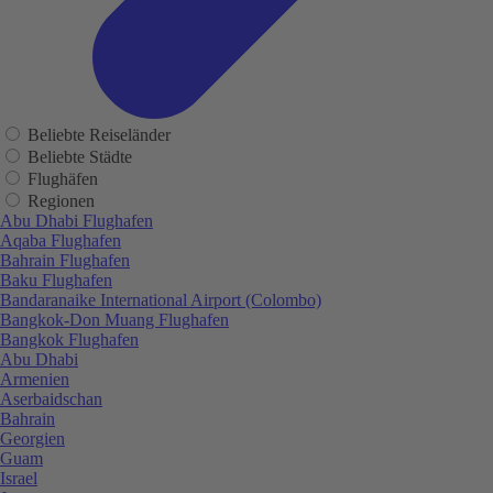
Beliebte Reiseländer
Beliebte Städte
Flughäfen
Regionen
Abu Dhabi Flughafen
Aqaba Flughafen
Bahrain Flughafen
Baku Flughafen
Bandaranaike International Airport (Colombo)
Bangkok-Don Muang Flughafen
Bangkok Flughafen
Abu Dhabi
Armenien
Aserbaidschan
Bahrain
Georgien
Guam
Israel