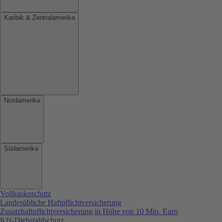
Karibik & Zentralamerika
Nordamerika
Südamerika
Vollkaskoschutz
Landesübliche Haftpflichtversicherung
Zusatzhaftpflichtversicherung in Höhe von 10 Mio. Euro
Kfz-Diebstahlschutz