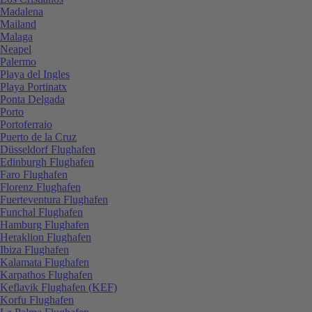
Madalena
Mailand
Malaga
Neapel
Palermo
Playa del Ingles
Playa Portinatx
Ponta Delgada
Porto
Portoferraio
Puerto de la Cruz
Düsseldorf Flughafen
Edinburgh Flughafen
Faro Flughafen
Florenz Flughafen
Fuerteventura Flughafen
Funchal Flughafen
Hamburg Flughafen
Heraklion Flughafen
Ibiza Flughafen
Kalamata Flughafen
Karpathos Flughafen
Keflavik Flughafen (KEF)
Korfu Flughafen