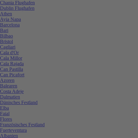
Chania Flughafen
Dublin Flughafen
Athen
Ayia Napa
Barcelona
Bari
Bilbao
Bristol
Cagliari
Cala d'Or
Cala Millor
Cala Rajada
Can Pastilla
Can Picafort
Azoren
Balearen
Costa Adeje
Dalmatien
Dänisches Festland
Elba
Faial
Flores
Französisches Festland
Fuerteventura
Albanien