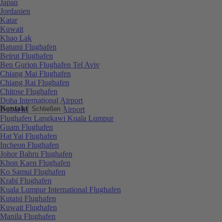
Japan
Jordanien
Katar
Kuwait
Khao Lak
Batumi Flughafen
Beirut Flughafen
Ben Gurion Flughafen Tel Aviv
Chiang Mai Flughafen
Chiang Rai Flughafen
Chitose Flughafen
Doha International Airport
Kontakt
Dubai International Airport
Schließen
Flughafen Langkawi Kuala Lumpur
Guam Flughafen
Hat Yai Flughafen
Incheon Flughafen
Johor Bahru Flughafen
Khon Kaen Flughafen
Ko Samui Flughafen
Krabi Flughafen
Kuala Lumpur International Flughafen
Kutaisi Flughafen
Kuwait Flughafen
Manila Flughafen