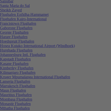
Sansibar
Santa Maria do Sal
Sheikh Zayed
Flughafen Enfidha-Hammamet
Flughafen Kairo-International
Francistown Flughafen
Gaborone Flughafen
George Flughafen
Harare Flughafen
Hoedspruit Flughafen
Hosea Kutako International Airport (Windhoek)
Hurghada Flughafen
Johannesburg Intl. Flughafen
Kapstadt Flughafen
Kasane Flughafen
Kimberley Flughafen
Kilimanjaro Flughafen
Kruger Mpumalanga International Flughafen
Lanseria Flughafen
Marrakesch Flughafen
Maun Flughafen
Mauritius Flughafen
Mombasa Flughafen
Monastir Flughafen
Mthatha Flughafen