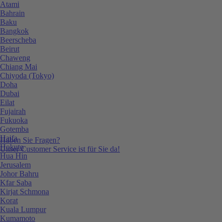
Atami
Bahrain
Baku
Bangkok
Beerscheba
Beirut
Chaweng
Chiang Mai
Chiyoda (Tokyo)
Doha
Dubai
Eilat
Fujairah
Fukuoka
Gotemba
Haifa
Haben Sie Fragen?
Hokuto
Unser Customer Service ist für Sie da!
Hua Hin
Jerusalem
Johor Bahru
Kfar Saba
Kirjat Schmona
Korat
Kuala Lumpur
Kumamoto