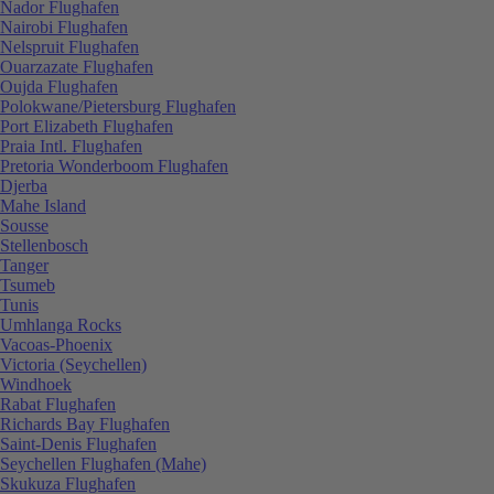
Nador Flughafen
Nairobi Flughafen
Nelspruit Flughafen
Ouarzazate Flughafen
Oujda Flughafen
Polokwane/Pietersburg Flughafen
Port Elizabeth Flughafen
Praia Intl. Flughafen
Pretoria Wonderboom Flughafen
Djerba
Mahe Island
Sousse
Stellenbosch
Tanger
Tsumeb
Tunis
Umhlanga Rocks
Vacoas-Phoenix
Victoria (Seychellen)
Windhoek
Rabat Flughafen
Richards Bay Flughafen
Saint-Denis Flughafen
Seychellen Flughafen (Mahe)
Skukuza Flughafen