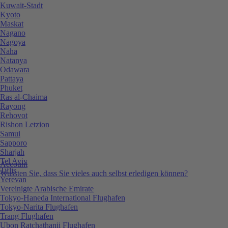
Kuwait-Stadt
Kyoto
Maskat
Nagano
Nagoya
Naha
Natanya
Odawara
Pattaya
Phuket
Ras al-Chaima
Rayong
Rehovot
Rishon Letzion
Samui
Sapporo
Sharjah
Tel Aviv
Account
Tiflis
Wussten Sie, dass Sie vieles auch selbst erledigen können?
Yerevan
Vereinigte Arabische Emirate
Tokyo-Haneda International Flughafen
Tokyo-Narita Flughafen
Trang Flughafen
Ubon Ratchathanii Flughafen