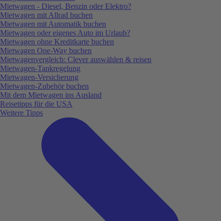
Mietwagen - Diesel, Benzin oder Elektro?
Mietwagen mit Allrad buchen
Mietwagen mit Automatik buchen
Mietwagen oder eigenes Auto im Urlaub?
Mietwagen ohne Kreditkarte buchen
Mietwagen One-Way buchen
Mietwagenvergleich: Clever auswählen & reisen
Mietwagen-Tankregelung
Mietwagen-Versicherung
Mietwagen-Zubehör buchen
Mit dem Mietwagen ins Ausland
Reisetipps für die USA
Weitere Tipps