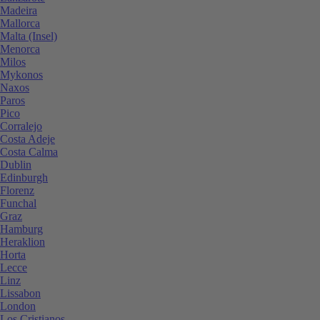
Madeira
Mallorca
Malta (Insel)
Menorca
Milos
Mykonos
Naxos
Paros
Pico
Corralejo
Costa Adeje
Costa Calma
Dublin
Edinburgh
Florenz
Funchal
Graz
Hamburg
Heraklion
Horta
Lecce
Linz
Lissabon
London
Los Cristianos