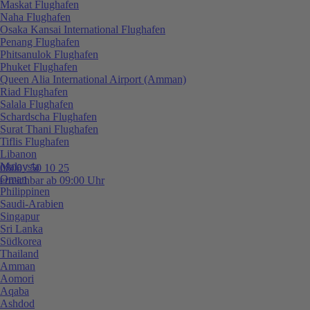
Maskat Flughafen
Naha Flughafen
Osaka Kansai International Flughafen
Penang Flughafen
Phitsanulok Flughafen
Phuket Flughafen
Queen Alia International Airport (Amman)
Riad Flughafen
Salala Flughafen
Schardscha Flughafen
Surat Thani Flughafen
Tiflis Flughafen
Libanon
Malaysia
0800 / 50 10 25
Oman
erreichbar ab 09:00 Uhr
Philippinen
Saudi-Arabien
Singapur
Sri Lanka
Südkorea
Thailand
Amman
Aomori
Aqaba
Ashdod