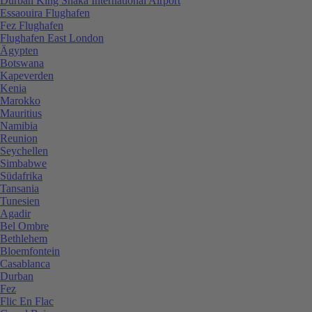
Durban King Shaka International Airport
Essaouira Flughafen
Fez Flughafen
Flughafen East London
Ägypten
Botswana
Kapeverden
Kenia
Marokko
Mauritius
Namibia
Reunion
Seychellen
Simbabwe
Südafrika
Tansania
Tunesien
Agadir
Bel Ombre
Bethlehem
Bloemfontein
Casablanca
Durban
Fez
Flic En Flac