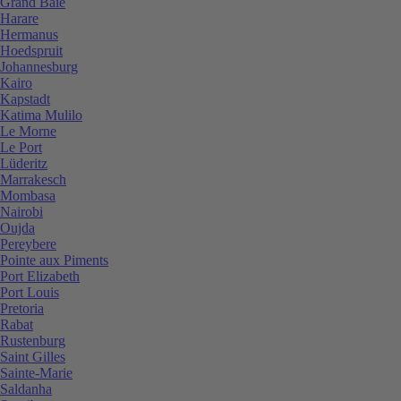
Grand Baie
Harare
Hermanus
Hoedspruit
Johannesburg
Kairo
Kapstadt
Katima Mulilo
Le Morne
Le Port
Lüderitz
Marrakesch
Mombasa
Nairobi
Oujda
Pereybere
Pointe aux Piments
Port Elizabeth
Port Louis
Pretoria
Rabat
Rustenburg
Saint Gilles
Sainte-Marie
Saldanha