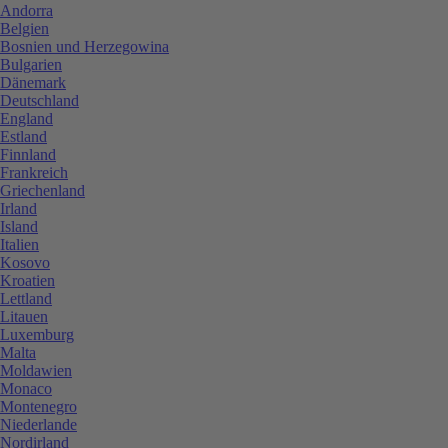
Andorra
Belgien
Bosnien und Herzegowina
Bulgarien
Dänemark
Deutschland
England
Estland
Finnland
Frankreich
Griechenland
Irland
Island
Italien
Kosovo
Kroatien
Lettland
Litauen
Luxemburg
Malta
Moldawien
Monaco
Montenegro
Niederlande
Nordirland