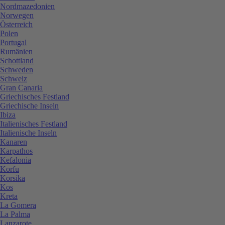
Nordmazedonien
Norwegen
Österreich
Polen
Portugal
Rumänien
Schottland
Schweden
Schweiz
Gran Canaria
Griechisches Festland
Griechische Inseln
Ibiza
Italienisches Festland
Italienische Inseln
Kanaren
Karpathos
Kefalonia
Korfu
Korsika
Kos
Kreta
La Gomera
La Palma
Lanzarote