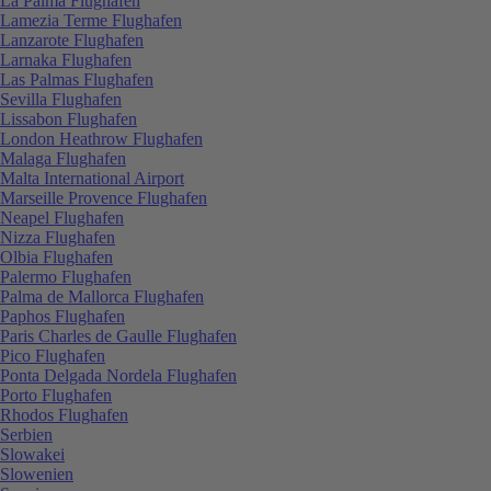
La Palma Flughafen
Lamezia Terme Flughafen
Lanzarote Flughafen
Larnaka Flughafen
Las Palmas Flughafen
Sevilla Flughafen
Lissabon Flughafen
London Heathrow Flughafen
Malaga Flughafen
Malta International Airport
Marseille Provence Flughafen
Neapel Flughafen
Nizza Flughafen
Olbia Flughafen
Palermo Flughafen
Palma de Mallorca Flughafen
Paphos Flughafen
Paris Charles de Gaulle Flughafen
Pico Flughafen
Ponta Delgada Nordela Flughafen
Porto Flughafen
Rhodos Flughafen
Serbien
Slowakei
Slowenien