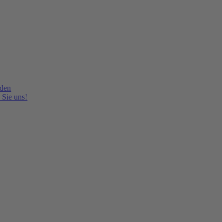
lden
 Sie uns!