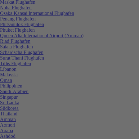
Maskat Flughafen
Naha Flughafen
Osaka Kansai International Flughafen
Penang Flughafen
Phitsanulok Flughafen
Phuket Flughafen
Queen Alia International Airport (Amman)
Riad Flughafen
Salala Flughafen
Schardscha Flughafen
Surat Thani Flughafen
Tiflis Flughafen
Libanon
Malaysia
Oman
Philippinen
Saudi-Arabien
Singapur
Sri Lanka
Südkorea
Thailand
Amman
Aomori
Aqaba
Ashdod