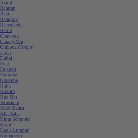
Atami
Bahrain
Baku
Bangkok
Beerscheba
Beirut
Chaweng
Chiang Mai
Chiyoda (Tokyo)
Doha
Dubai
Eilat
Fujairah
Fukuoka
Gotemba
Haifa
Hokuto
Hua Hin
Jerusalem
Johor Bahru
Kfar Saba
Kirjat Schmona
Korat
Kuala Lumpur
Kumamoto