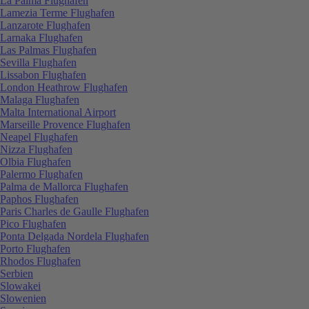
La Palma Flughafen
Lamezia Terme Flughafen
Lanzarote Flughafen
Larnaka Flughafen
Las Palmas Flughafen
Sevilla Flughafen
Lissabon Flughafen
London Heathrow Flughafen
Malaga Flughafen
Malta International Airport
Marseille Provence Flughafen
Neapel Flughafen
Nizza Flughafen
Olbia Flughafen
Palermo Flughafen
Palma de Mallorca Flughafen
Paphos Flughafen
Paris Charles de Gaulle Flughafen
Pico Flughafen
Ponta Delgada Nordela Flughafen
Porto Flughafen
Rhodos Flughafen
Serbien
Slowakei
Slowenien