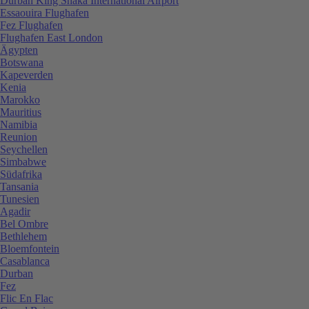
Durban King Shaka International Airport
Essaouira Flughafen
Fez Flughafen
Flughafen East London
Ägypten
Botswana
Kapeverden
Kenia
Marokko
Mauritius
Namibia
Reunion
Seychellen
Simbabwe
Südafrika
Tansania
Tunesien
Agadir
Bel Ombre
Bethlehem
Bloemfontein
Casablanca
Durban
Fez
Flic En Flac