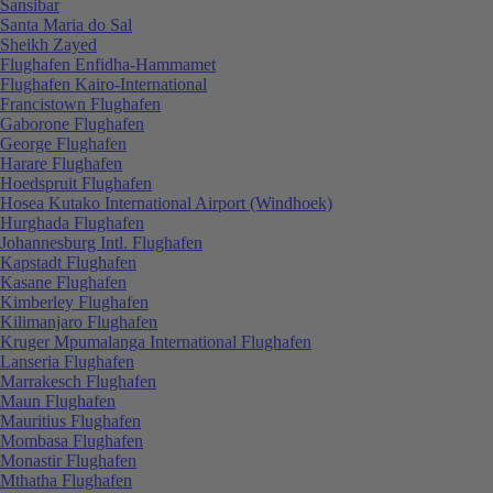
Sansibar
Santa Maria do Sal
Sheikh Zayed
Flughafen Enfidha-Hammamet
Flughafen Kairo-International
Francistown Flughafen
Gaborone Flughafen
George Flughafen
Harare Flughafen
Hoedspruit Flughafen
Hosea Kutako International Airport (Windhoek)
Hurghada Flughafen
Johannesburg Intl. Flughafen
Kapstadt Flughafen
Kasane Flughafen
Kimberley Flughafen
Kilimanjaro Flughafen
Kruger Mpumalanga International Flughafen
Lanseria Flughafen
Marrakesch Flughafen
Maun Flughafen
Mauritius Flughafen
Mombasa Flughafen
Monastir Flughafen
Mthatha Flughafen