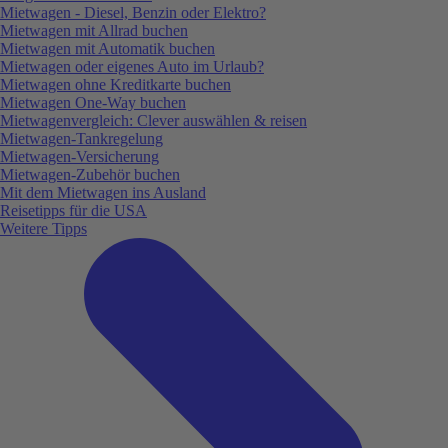
Mietwagen - Diesel, Benzin oder Elektro?
Mietwagen mit Allrad buchen
Mietwagen mit Automatik buchen
Mietwagen oder eigenes Auto im Urlaub?
Mietwagen ohne Kreditkarte buchen
Mietwagen One-Way buchen
Mietwagenvergleich: Clever auswählen & reisen
Mietwagen-Tankregelung
Mietwagen-Versicherung
Mietwagen-Zubehör buchen
Mit dem Mietwagen ins Ausland
Reisetipps für die USA
Weitere Tipps