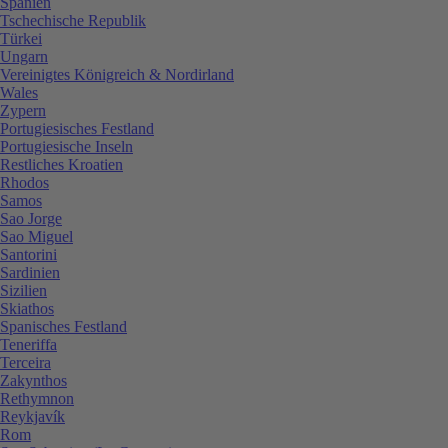
Spanien
Tschechische Republik
Türkei
Ungarn
Vereinigtes Königreich & Nordirland
Wales
Zypern
Portugiesisches Festland
Portugiesische Inseln
Restliches Kroatien
Rhodos
Samos
Sao Jorge
Sao Miguel
Santorini
Sardinien
Sizilien
Skiathos
Spanisches Festland
Teneriffa
Terceira
Zakynthos
Rethymnon
Reykjavík
Rom