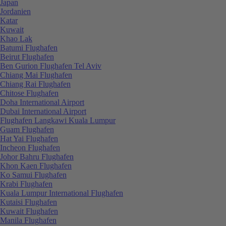
Japan
Jordanien
Katar
Kuwait
Khao Lak
Batumi Flughafen
Beirut Flughafen
Ben Gurion Flughafen Tel Aviv
Chiang Mai Flughafen
Chiang Rai Flughafen
Chitose Flughafen
Doha International Airport
Dubai International Airport
Flughafen Langkawi Kuala Lumpur
Guam Flughafen
Hat Yai Flughafen
Incheon Flughafen
Johor Bahru Flughafen
Khon Kaen Flughafen
Ko Samui Flughafen
Krabi Flughafen
Kuala Lumpur International Flughafen
Kutaisi Flughafen
Kuwait Flughafen
Manila Flughafen