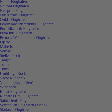
Nador Flughafen
Nairobi Flughafen
Nelspruit Flughafen
Ouarzazate Flughafen
Oujda Flughafen
Polokwane/Pietersburg Flughafen
Port Elizabeth Flughafen
Praia Intl. Flughafen
Pretoria Wonderboom Flughafen
Djerba
Mahe Island
Sousse
Stellenbosch
Tanger
Tsumeb
Tunis
Umhlanga Rocks
Vacoas-Phoenix
Victoria (Seychellen)
Windhoek
Rabat Flughafen
Richards Bay Flughafen
Saint-Denis Flughafen
Seychellen Flughafen (Mahe)
Skukuza Flughafen