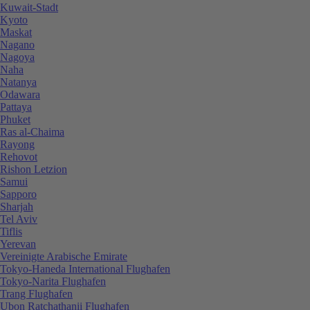
Kuwait-Stadt
Kyoto
Maskat
Nagano
Nagoya
Naha
Natanya
Odawara
Pattaya
Phuket
Ras al-Chaima
Rayong
Rehovot
Rishon Letzion
Samui
Sapporo
Sharjah
Tel Aviv
Tiflis
Yerevan
Vereinigte Arabische Emirate
Tokyo-Haneda International Flughafen
Tokyo-Narita Flughafen
Trang Flughafen
Ubon Ratchathanii Flughafen