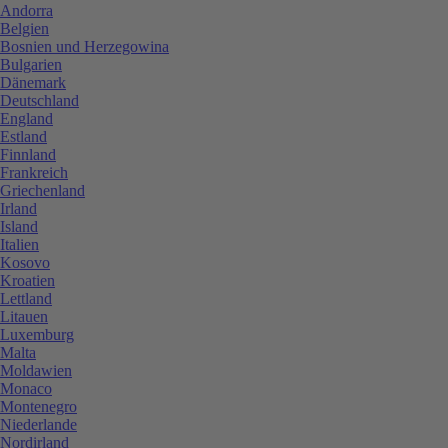
Andorra
Belgien
Bosnien und Herzegowina
Bulgarien
Dänemark
Deutschland
England
Estland
Finnland
Frankreich
Griechenland
Irland
Island
Italien
Kosovo
Kroatien
Lettland
Litauen
Luxemburg
Malta
Moldawien
Monaco
Montenegro
Niederlande
Nordirland