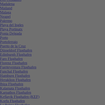
Madalena
Mailand
Malaga
Neapel
Palermo
Playa del Ingles
Playa Portinatx
Ponta Delgada
Porto
Portoferraio
Puerto de la Cruz
Düsseldorf Flughafen
Edinburgh Flughafen
Faro Flughafen
Florenz Flughafen
Fuerteventura Flughafen
Funchal Flughafen
Hamburg Flughafen
Heraklion Flughafen
Ibiza Flughafen
Kalamata Flughafen
Karpathos Flughafen
Keflavik Flughafen (KEF)
Korfu Flughafen