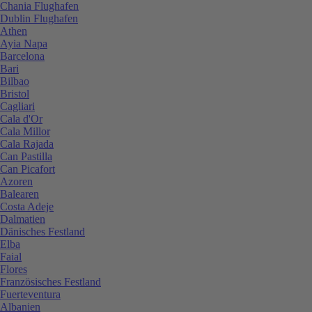
Chania Flughafen
Dublin Flughafen
Athen
Ayia Napa
Barcelona
Bari
Bilbao
Bristol
Cagliari
Cala d'Or
Cala Millor
Cala Rajada
Can Pastilla
Can Picafort
Azoren
Balearen
Costa Adeje
Dalmatien
Dänisches Festland
Elba
Faial
Flores
Französisches Festland
Fuerteventura
Albanien