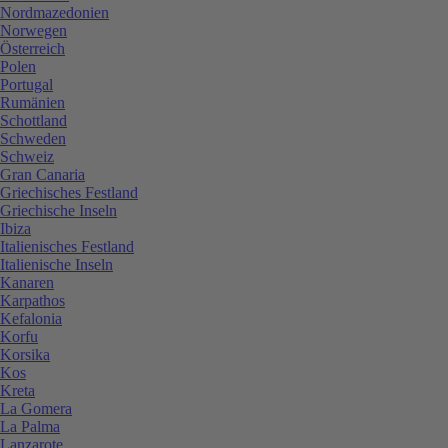
Nordmazedonien
Norwegen
Österreich
Polen
Portugal
Rumänien
Schottland
Schweden
Schweiz
Gran Canaria
Griechisches Festland
Griechische Inseln
Ibiza
Italienisches Festland
Italienische Inseln
Kanaren
Karpathos
Kefalonia
Korfu
Korsika
Kos
Kreta
La Gomera
La Palma
Lanzarote