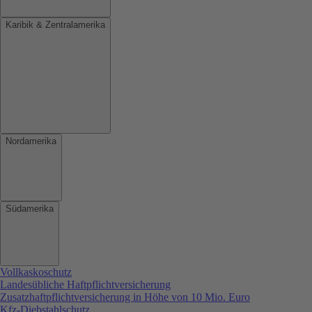
Karibik & Zentralamerika
Nordamerika
Südamerika
Vollkaskoschutz
Landesübliche Haftpflichtversicherung
Zusatzhaftpflichtversicherung in Höhe von 10 Mio. Euro
Kfz-Diebstahlschutz