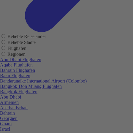
Beliebte Reiseländer
Beliebte Städte
Flughäfen
Regionen
Abu Dhabi Flughafen
Aqaba Flughafen
Bahrain Flughafen
Baku Flughafen
Bandaranaike International Airport (Colombo)
Bangkok-Don Muang Flughafen
Bangkok Flughafen
Abu Dhabi
Armenien
Aserbaidschan
Bahrain
Georgien
Guam
Israel