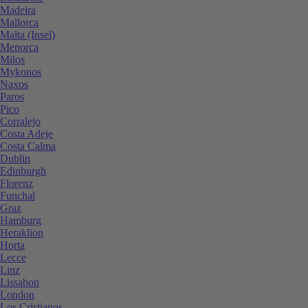
Madeira
Mallorca
Malta (Insel)
Menorca
Milos
Mykonos
Naxos
Paros
Pico
Corralejo
Costa Adeje
Costa Calma
Dublin
Edinburgh
Florenz
Funchal
Graz
Hamburg
Heraklion
Horta
Lecce
Linz
Lissabon
London
Los Cristianos