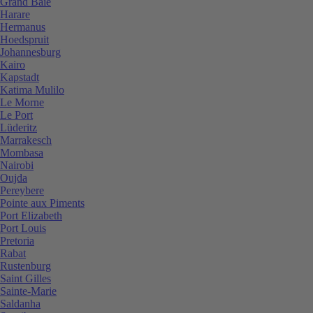
Grand Baie
Harare
Hermanus
Hoedspruit
Johannesburg
Kairo
Kapstadt
Katima Mulilo
Le Morne
Le Port
Lüderitz
Marrakesch
Mombasa
Nairobi
Oujda
Pereybere
Pointe aux Piments
Port Elizabeth
Port Louis
Pretoria
Rabat
Rustenburg
Saint Gilles
Sainte-Marie
Saldanha