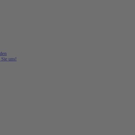
lden
 Sie uns!