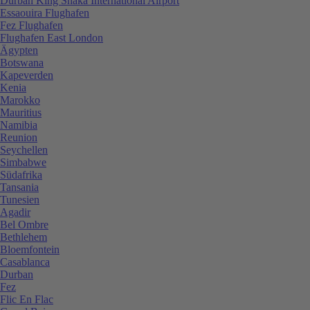
Durban King Shaka International Airport
Essaouira Flughafen
Fez Flughafen
Flughafen East London
Ägypten
Botswana
Kapeverden
Kenia
Marokko
Mauritius
Namibia
Reunion
Seychellen
Simbabwe
Südafrika
Tansania
Tunesien
Agadir
Bel Ombre
Bethlehem
Bloemfontein
Casablanca
Durban
Fez
Flic En Flac