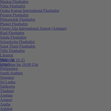
Maskat Flughafen
Naha Flughafen
Osaka Kansai International Flughafen
Penang Flughafen
Phitsanulok Flughafen
Phuket Flughafen
Queen Alia International Airport (Amman)
Riad Flughafen
Salala Flughafen
Schardscha Flughafen
Surat Thani Flughafen
Tiflis Flughafen
Libanon
Malaysia
0800 / 50 10 25
Oman
erreichbar bis 18:00 Uhr
Philippinen
Saudi-Arabien
Singapur
Sri Lanka
Südkorea
Thailand
Amman
Aomori
Aqaba
Ashdod