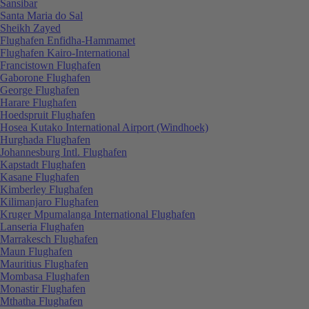
Sansibar
Santa Maria do Sal
Sheikh Zayed
Flughafen Enfidha-Hammamet
Flughafen Kairo-International
Francistown Flughafen
Gaborone Flughafen
George Flughafen
Harare Flughafen
Hoedspruit Flughafen
Hosea Kutako International Airport (Windhoek)
Hurghada Flughafen
Johannesburg Intl. Flughafen
Kapstadt Flughafen
Kasane Flughafen
Kimberley Flughafen
Kilimanjaro Flughafen
Kruger Mpumalanga International Flughafen
Lanseria Flughafen
Marrakesch Flughafen
Maun Flughafen
Mauritius Flughafen
Mombasa Flughafen
Monastir Flughafen
Mthatha Flughafen