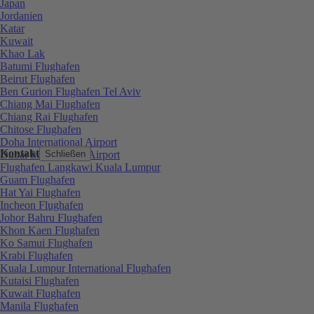
Japan
Jordanien
Katar
Kuwait
Khao Lak
Batumi Flughafen
Beirut Flughafen
Ben Gurion Flughafen Tel Aviv
Chiang Mai Flughafen
Chiang Rai Flughafen
Chitose Flughafen
Doha International Airport
Kontakt
Dubai International Airport
Schließen
Flughafen Langkawi Kuala Lumpur
Guam Flughafen
Hat Yai Flughafen
Incheon Flughafen
Johor Bahru Flughafen
Khon Kaen Flughafen
Ko Samui Flughafen
Krabi Flughafen
Kuala Lumpur International Flughafen
Kutaisi Flughafen
Kuwait Flughafen
Manila Flughafen