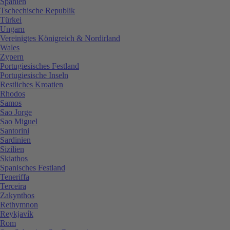
Spanien
Tschechische Republik
Türkei
Ungarn
Vereinigtes Königreich & Nordirland
Wales
Zypern
Portugiesisches Festland
Portugiesische Inseln
Restliches Kroatien
Rhodos
Samos
Sao Jorge
Sao Miguel
Santorini
Sardinien
Sizilien
Skiathos
Spanisches Festland
Teneriffa
Terceira
Zakynthos
Rethymnon
Reykjavík
Rom