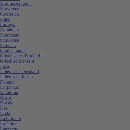
Nordmazedonien
Norwegen
Österreich
Polen
Portugal
Rumänien
Schottland
Schweden
Schweiz
Gran Canaria
Griechisches Festland
Griechische Inseln
Ibiza
Italienisches Festland
Italienische Inseln
Kanaren
Karpathos
Kefalonia
Korfu
Korsika
Kos
Kreta
La Gomera
La Palma
Lanzarote