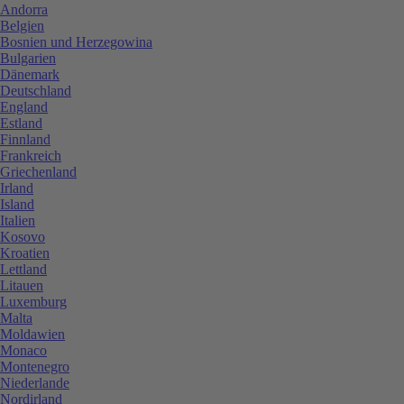
Andorra
Belgien
Bosnien und Herzegowina
Bulgarien
Dänemark
Deutschland
England
Estland
Finnland
Frankreich
Griechenland
Irland
Island
Italien
Kosovo
Kroatien
Lettland
Litauen
Luxemburg
Malta
Moldawien
Monaco
Montenegro
Niederlande
Nordirland