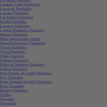
La Palma Flughafen
Lamezia Terme Flughafen
Lanzarote Flughafen
Larnaka Flughafen
Las Palmas Flughafen
Sevilla Flughafen
Lissabon Flughafen
London Heathrow Flughafen
Malaga Flughafen
Malta International Airport
Marseille Provence Flughafen
Neapel Flughafen
Nizza Flughafen
Olbia Flughafen
Palermo Flughafen
Palma de Mallorca Flughafen
Paphos Flughafen
Paris Charles de Gaulle Flughafen
Pico Flughafen
Ponta Delgada Nordela Flughafen
Porto Flughafen
Rhodos Flughafen
Serbien
Slowakei
Slowenien