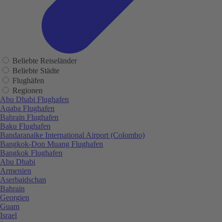
Beliebte Reiseländer
Beliebte Städte
Flughäfen
Regionen
Abu Dhabi Flughafen
Aqaba Flughafen
Bahrain Flughafen
Baku Flughafen
Bandaranaike International Airport (Colombo)
Bangkok-Don Muang Flughafen
Bangkok Flughafen
Abu Dhabi
Armenien
Aserbaidschan
Bahrain
Georgien
Guam
Israel