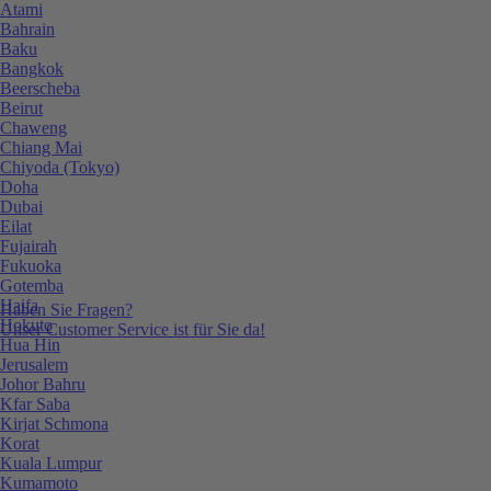
Atami
Bahrain
Baku
Bangkok
Beerscheba
Beirut
Chaweng
Chiang Mai
Chiyoda (Tokyo)
Doha
Dubai
Eilat
Fujairah
Fukuoka
Gotemba
Haifa
Haben Sie Fragen?
Hokuto
Unser Customer Service ist für Sie da!
Hua Hin
Jerusalem
Johor Bahru
Kfar Saba
Kirjat Schmona
Korat
Kuala Lumpur
Kumamoto