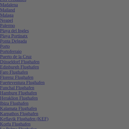
Madalena
Mailand
Malaga
Neapel
Palermo
Playa del Ingles
Playa Portinatx
Ponta Delgada
Porto
Portoferraio
Puerto de la Cruz
Düsseldorf Flughafen
Edinburgh Flughafen
Faro Flughafen
Florenz Flughafen
Fuerteventura Flughafen
Funchal Flughafen
Hamburg Flughafen
Heraklion Flughafen
Ibiza Flughafen
Kalamata Flughafen
Karpathos Flughafen
Keflavik Flughafen (KEF)
Korfu Flughafen