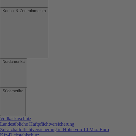
Karibik & Zentralamerika
Nordamerika
Südamerika
Vollkaskoschutz
Landesübliche Haftpflichtversicherung
Zusatzhaftpflichtversicherung in Höhe von 10 Mio. Euro
Kfz-Diebstahlschutz