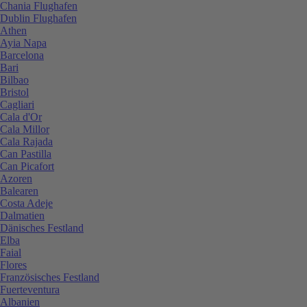
Chania Flughafen
Dublin Flughafen
Athen
Ayia Napa
Barcelona
Bari
Bilbao
Bristol
Cagliari
Cala d'Or
Cala Millor
Cala Rajada
Can Pastilla
Can Picafort
Azoren
Balearen
Costa Adeje
Dalmatien
Dänisches Festland
Elba
Faial
Flores
Französisches Festland
Fuerteventura
Albanien