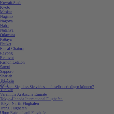
Kuwait-Stadt
Kyoto
Maskat
Nagano
Nagoya
Naha
Natanya
Odawara
Pattaya
Phuket
Ras al-Chaima
Rayong
Rehovot
Rishon Letzion
Samui
Sapporo
Sharjah
Tel Aviv
Account
Tiflis
Wussten Sie, dass Sie vieles auch selbst erledigen können?
Yerevan
Vereinigte Arabische Emirate
Tokyo-Haneda International Flughafen
Tokyo-Narita Flughafen
Trang Flughafen
Ubon Ratchathanii Flughafen