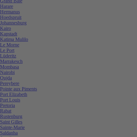
Grand Baie
Harare
Hermanus
Hoedspruit
Johannesburg
Kairo
Kapstadt
Katima Mulilo
Le Morne
Le Port
Lüderitz
Marrakesch
Mombasa
Nairobi
Oujda
Pereybere
Pointe aux Piments
Port Elizabeth
Port Louis
Pretoria
Rabat
Rustenburg
Saint Gilles
Sainte-Marie
Saldanha