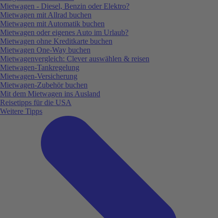
Mietwagen - Diesel, Benzin oder Elektro?
Mietwagen mit Allrad buchen
Mietwagen mit Automatik buchen
Mietwagen oder eigenes Auto im Urlaub?
Mietwagen ohne Kreditkarte buchen
Mietwagen One-Way buchen
Mietwagenvergleich: Clever auswählen & reisen
Mietwagen-Tankregelung
Mietwagen-Versicherung
Mietwagen-Zubehör buchen
Mit dem Mietwagen ins Ausland
Reisetipps für die USA
Weitere Tipps