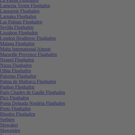
La Palma Flughafen
Lamezia Terme Flughafen
Lanzarote Flughafen
Larnaka Flughafen
Las Palmas Flughafen
Sevilla Flughafen
Lissabon Flughafen
London Heathrow Flughafen
Malaga Flughafen
Malta International Airport
Marseille Provence Flughafen
Neapel Flughafen
Nizza Flughafen
Olbia Flughafen
Palermo Flughafen
Palma de Mallorca Flughafen
Paphos Flughafen
Paris Charles de Gaulle Flughafen
Pico Flughafen
Ponta Delgada Nordela Flughafen
Porto Flughafen
Rhodos Flughafen
Serbien
Slowakei
Slowenien