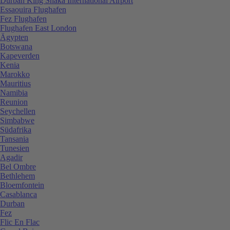
Durban King Shaka International Airport
Essaouira Flughafen
Fez Flughafen
Flughafen East London
Ägypten
Botswana
Kapeverden
Kenia
Marokko
Mauritius
Namibia
Reunion
Seychellen
Simbabwe
Südafrika
Tansania
Tunesien
Agadir
Bel Ombre
Bethlehem
Bloemfontein
Casablanca
Durban
Fez
Flic En Flac