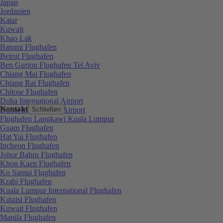
Japan
Jordanien
Katar
Kuwait
Khao Lak
Batumi Flughafen
Beirut Flughafen
Ben Gurion Flughafen Tel Aviv
Chiang Mai Flughafen
Chiang Rai Flughafen
Chitose Flughafen
Doha International Airport
Kontakt
Dubai International Airport
Schließen
Flughafen Langkawi Kuala Lumpur
Guam Flughafen
Hat Yai Flughafen
Incheon Flughafen
Johor Bahru Flughafen
Khon Kaen Flughafen
Ko Samui Flughafen
Krabi Flughafen
Kuala Lumpur International Flughafen
Kutaisi Flughafen
Kuwait Flughafen
Manila Flughafen