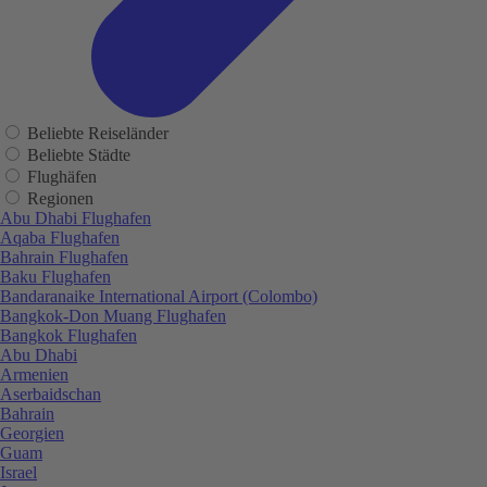
Beliebte Reiseländer
Beliebte Städte
Flughäfen
Regionen
Abu Dhabi Flughafen
Aqaba Flughafen
Bahrain Flughafen
Baku Flughafen
Bandaranaike International Airport (Colombo)
Bangkok-Don Muang Flughafen
Bangkok Flughafen
Abu Dhabi
Armenien
Aserbaidschan
Bahrain
Georgien
Guam
Israel