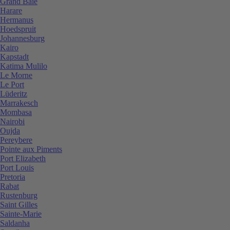
Grand Baie
Harare
Hermanus
Hoedspruit
Johannesburg
Kairo
Kapstadt
Katima Mulilo
Le Morne
Le Port
Lüderitz
Marrakesch
Mombasa
Nairobi
Oujda
Pereybere
Pointe aux Piments
Port Elizabeth
Port Louis
Pretoria
Rabat
Rustenburg
Saint Gilles
Sainte-Marie
Saldanha