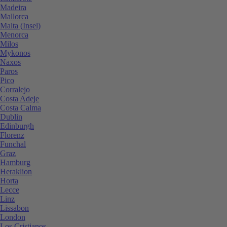
Madeira
Mallorca
Malta (Insel)
Menorca
Milos
Mykonos
Naxos
Paros
Pico
Corralejo
Costa Adeje
Costa Calma
Dublin
Edinburgh
Florenz
Funchal
Graz
Hamburg
Heraklion
Horta
Lecce
Linz
Lissabon
London
Los Cristianos