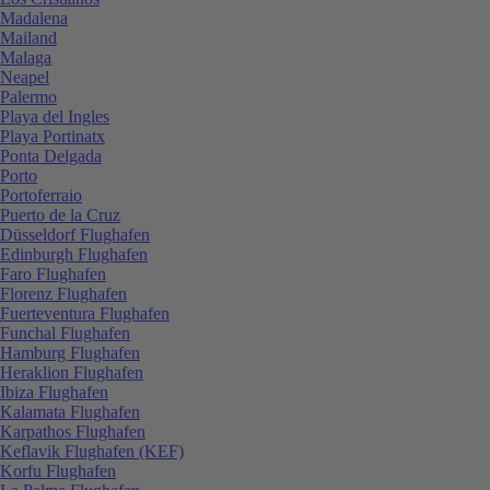
Madalena
Mailand
Malaga
Neapel
Palermo
Playa del Ingles
Playa Portinatx
Ponta Delgada
Porto
Portoferraio
Puerto de la Cruz
Düsseldorf Flughafen
Edinburgh Flughafen
Faro Flughafen
Florenz Flughafen
Fuerteventura Flughafen
Funchal Flughafen
Hamburg Flughafen
Heraklion Flughafen
Ibiza Flughafen
Kalamata Flughafen
Karpathos Flughafen
Keflavik Flughafen (KEF)
Korfu Flughafen