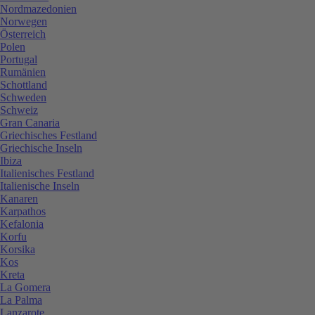
Nordmazedonien
Norwegen
Österreich
Polen
Portugal
Rumänien
Schottland
Schweden
Schweiz
Gran Canaria
Griechisches Festland
Griechische Inseln
Ibiza
Italienisches Festland
Italienische Inseln
Kanaren
Karpathos
Kefalonia
Korfu
Korsika
Kos
Kreta
La Gomera
La Palma
Lanzarote