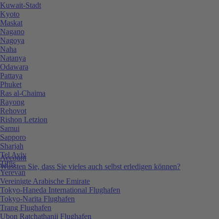
Kuwait-Stadt
Kyoto
Maskat
Nagano
Nagoya
Naha
Natanya
Odawara
Pattaya
Phuket
Ras al-Chaima
Rayong
Rehovot
Rishon Letzion
Samui
Sapporo
Sharjah
Tel Aviv
Account
Tiflis
Wussten Sie, dass Sie vieles auch selbst erledigen können?
Yerevan
Vereinigte Arabische Emirate
Tokyo-Haneda International Flughafen
Tokyo-Narita Flughafen
Trang Flughafen
Ubon Ratchathanii Flughafen