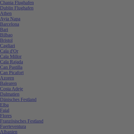
Chania Flughafen
Dublin Flughafen
Athen
Ayia Napa
Barcelona
Bari
Bilbao
Bristol
Cagliari
Cala d'Or
Cala Millor
Cala Rajada
Can Pastilla
Can Picafort
Azoren
Balearen
Costa Adeje
Dalmatien
Dänisches Festland
Elba
Faial
Flores
Französisches Festland
Fuerteventura
Albanien