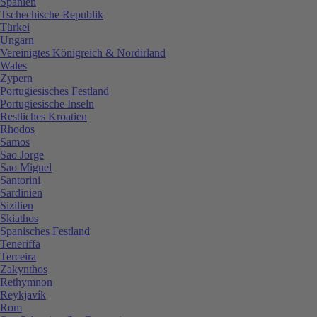
Spanien
Tschechische Republik
Türkei
Ungarn
Vereinigtes Königreich & Nordirland
Wales
Zypern
Portugiesisches Festland
Portugiesische Inseln
Restliches Kroatien
Rhodos
Samos
Sao Jorge
Sao Miguel
Santorini
Sardinien
Sizilien
Skiathos
Spanisches Festland
Teneriffa
Terceira
Zakynthos
Rethymnon
Reykjavík
Rom