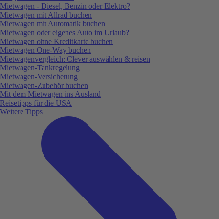
Mietwagen - Diesel, Benzin oder Elektro?
Mietwagen mit Allrad buchen
Mietwagen mit Automatik buchen
Mietwagen oder eigenes Auto im Urlaub?
Mietwagen ohne Kreditkarte buchen
Mietwagen One-Way buchen
Mietwagenvergleich: Clever auswählen & reisen
Mietwagen-Tankregelung
Mietwagen-Versicherung
Mietwagen-Zubehör buchen
Mit dem Mietwagen ins Ausland
Reisetipps für die USA
Weitere Tipps