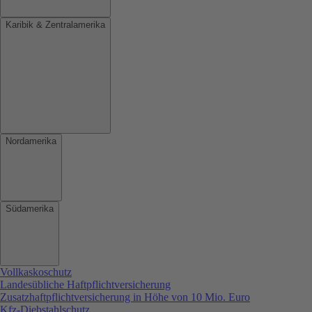
Karibik & Zentralamerika
Nordamerika
Südamerika
Vollkaskoschutz
Landesübliche Haftpflichtversicherung
Zusatzhaftpflichtversicherung in Höhe von 10 Mio. Euro
Kfz-Diebstahlschutz