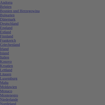
Andorra
Belgien
Bosnien und Herzegowina
Bulgarien
Dänemark
Deutschland
England
Estland
Finnland
Frankreich
Griechenland
Irland
Island
Italien
Kosovo
Kroatien
Lettland
Litauen
Luxemburg
Malta
Moldawien
Monaco
Montenegro
Niederlande
Nordirland