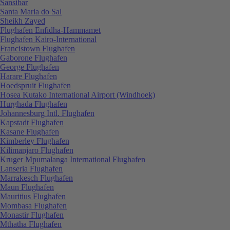
Sansibar
Santa Maria do Sal
Sheikh Zayed
Flughafen Enfidha-Hammamet
Flughafen Kairo-International
Francistown Flughafen
Gaborone Flughafen
George Flughafen
Harare Flughafen
Hoedspruit Flughafen
Hosea Kutako International Airport (Windhoek)
Hurghada Flughafen
Johannesburg Intl. Flughafen
Kapstadt Flughafen
Kasane Flughafen
Kimberley Flughafen
Kilimanjaro Flughafen
Kruger Mpumalanga International Flughafen
Lanseria Flughafen
Marrakesch Flughafen
Maun Flughafen
Mauritius Flughafen
Mombasa Flughafen
Monastir Flughafen
Mthatha Flughafen