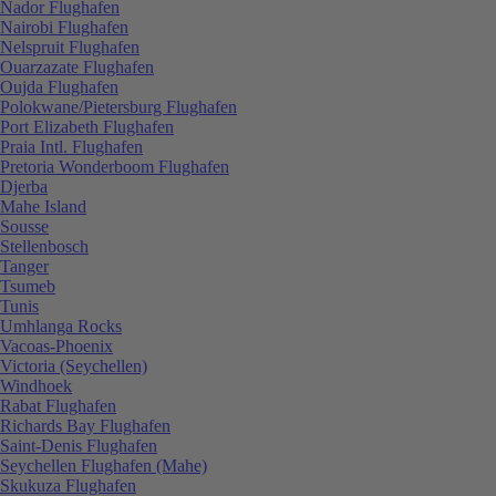
Nador Flughafen
Nairobi Flughafen
Nelspruit Flughafen
Ouarzazate Flughafen
Oujda Flughafen
Polokwane/Pietersburg Flughafen
Port Elizabeth Flughafen
Praia Intl. Flughafen
Pretoria Wonderboom Flughafen
Djerba
Mahe Island
Sousse
Stellenbosch
Tanger
Tsumeb
Tunis
Umhlanga Rocks
Vacoas-Phoenix
Victoria (Seychellen)
Windhoek
Rabat Flughafen
Richards Bay Flughafen
Saint-Denis Flughafen
Seychellen Flughafen (Mahe)
Skukuza Flughafen