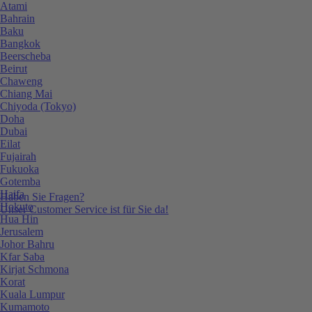
Atami
Bahrain
Baku
Bangkok
Beerscheba
Beirut
Chaweng
Chiang Mai
Chiyoda (Tokyo)
Doha
Dubai
Eilat
Fujairah
Fukuoka
Gotemba
Haifa
Haben Sie Fragen?
Hokuto
Unser Customer Service ist für Sie da!
Hua Hin
Jerusalem
Johor Bahru
Kfar Saba
Kirjat Schmona
Korat
Kuala Lumpur
Kumamoto