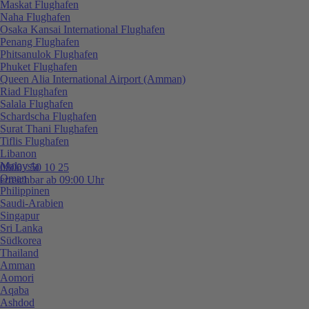
Maskat Flughafen
Naha Flughafen
Osaka Kansai International Flughafen
Penang Flughafen
Phitsanulok Flughafen
Phuket Flughafen
Queen Alia International Airport (Amman)
Riad Flughafen
Salala Flughafen
Schardscha Flughafen
Surat Thani Flughafen
Tiflis Flughafen
Libanon
Malaysia
0800 / 50 10 25
Oman
erreichbar ab 09:00 Uhr
Philippinen
Saudi-Arabien
Singapur
Sri Lanka
Südkorea
Thailand
Amman
Aomori
Aqaba
Ashdod