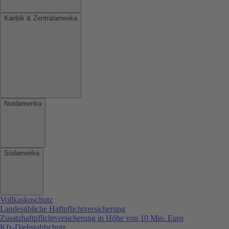
Karibik & Zentralamerika
Nordamerika
Südamerika
Vollkaskoschutz
Landesübliche Haftpflichtversicherung
Zusatzhaftpflichtversicherung in Höhe von 10 Mio. Euro
Kfz-Diebstahlschutz