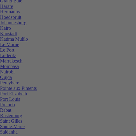
Grand Baie
Harare
Hermanus
Hoedspruit
Johannesburg
Kairo
Kapstadt
Katima Mulilo
Le Morne
Le Port
Lüderitz
Marrakesch
Mombasa
Nairobi
Oujda
Pereybere
Pointe aux Piments
Port Elizabeth
Port Louis
Pretoria
Rabat
Rustenburg
Saint Gilles
Sainte-Marie
Saldanha