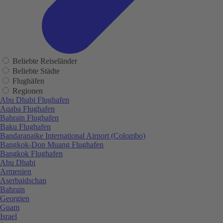
Beliebte Reiseländer
Beliebte Städte
Flughäfen
Regionen
Abu Dhabi Flughafen
Aqaba Flughafen
Bahrain Flughafen
Baku Flughafen
Bandaranaike International Airport (Colombo)
Bangkok-Don Muang Flughafen
Bangkok Flughafen
Abu Dhabi
Armenien
Aserbaidschan
Bahrain
Georgien
Guam
Israel