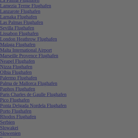
La Palma Flughafen
Lamezia Terme Flughafen
Lanzarote Flughafen
Larnaka Flughafen
Las Palmas Flughafen
Sevilla Flughafen
Lissabon Flughafen
London Heathrow Flughafen
Malaga Flughafen
Malta International Airport
Marseille Provence Flughafen
Neapel Flughafen
Nizza Flughafen
Olbia Flughafen
Palermo Flughafen
Palma de Mallorca Flughafen
Paphos Flughafen
Paris Charles de Gaulle Flughafen
Pico Flughafen
Ponta Delgada Nordela Flughafen
Porto Flughafen
Rhodos Flughafen
Serbien
Slowakei
Slowenien