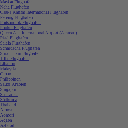
Maskat Flughafen
Naha Flughafen
Osaka Kansai International Flughafen
Penang Flughafen
Phitsanulok Flughafen
Phuket Flughafen
Queen Alia International Airport (Amman)
Riad Flughafen
Salala Flughafen
Schardscha Flughafen
Surat Thani Flughafen
Tiflis Flughafen
Libanon
Malaysia
Oman
Philippinen
Saudi-Arabien
Singapur
Sri Lanka
Südkorea
Thailand
Amman
Aomori
Aqaba
Ashdod