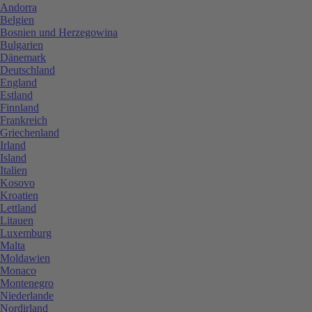
Andorra
Belgien
Bosnien und Herzegowina
Bulgarien
Dänemark
Deutschland
England
Estland
Finnland
Frankreich
Griechenland
Irland
Island
Italien
Kosovo
Kroatien
Lettland
Litauen
Luxemburg
Malta
Moldawien
Monaco
Montenegro
Niederlande
Nordirland