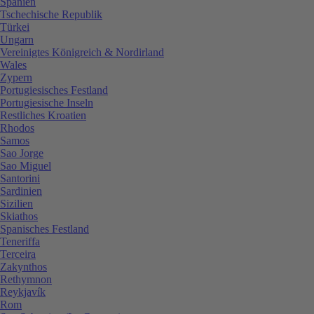
Spanien
Tschechische Republik
Türkei
Ungarn
Vereinigtes Königreich & Nordirland
Wales
Zypern
Portugiesisches Festland
Portugiesische Inseln
Restliches Kroatien
Rhodos
Samos
Sao Jorge
Sao Miguel
Santorini
Sardinien
Sizilien
Skiathos
Spanisches Festland
Teneriffa
Terceira
Zakynthos
Rethymnon
Reykjavík
Rom