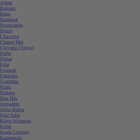
Atami
Bahrain
Baku
Bangkok
Beerscheba
Beirut
Chaweng
Chiang Mai
Chiyoda (Tokyo)
Doha
Dubai
Eilat
Fujairah
Fukuoka
Gotemba
Haifa
Hokuto
Hua Hin
Jerusalem
Johor Bahru
Kfar Saba
Kirjat Schmona
Korat
Kuala Lumpur
Kumamoto