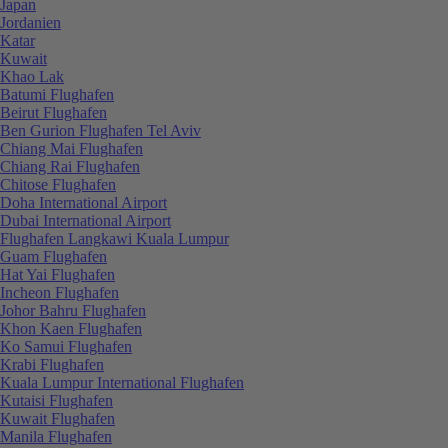
Japan
Jordanien
Katar
Kuwait
Khao Lak
Batumi Flughafen
Beirut Flughafen
Ben Gurion Flughafen Tel Aviv
Chiang Mai Flughafen
Chiang Rai Flughafen
Chitose Flughafen
Doha International Airport
Dubai International Airport
Flughafen Langkawi Kuala Lumpur
Guam Flughafen
Hat Yai Flughafen
Incheon Flughafen
Johor Bahru Flughafen
Khon Kaen Flughafen
Ko Samui Flughafen
Krabi Flughafen
Kuala Lumpur International Flughafen
Kutaisi Flughafen
Kuwait Flughafen
Manila Flughafen