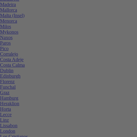
Madeira
Mallorca
Malta (Insel)
Menorca
Milos
Mykonos
Naxos
Paros
Pico
Corralejo
Costa Adeje
Costa Calma
Dublin
Edinburgh
Florenz
Funchal
Graz
Hamburg
Heraklion
Horta
Lecce
Linz
Lissabon
London
Los Cristianos