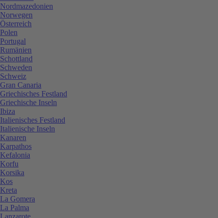
Nordmazedonien
Norwegen
Österreich
Polen
Portugal
Rumänien
Schottland
Schweden
Schweiz
Gran Canaria
Griechisches Festland
Griechische Inseln
Ibiza
Italienisches Festland
Italienische Inseln
Kanaren
Karpathos
Kefalonia
Korfu
Korsika
Kos
Kreta
La Gomera
La Palma
Lanzarote