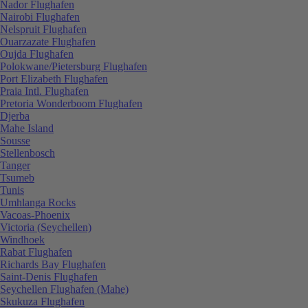
Nador Flughafen
Nairobi Flughafen
Nelspruit Flughafen
Ouarzazate Flughafen
Oujda Flughafen
Polokwane/Pietersburg Flughafen
Port Elizabeth Flughafen
Praia Intl. Flughafen
Pretoria Wonderboom Flughafen
Djerba
Mahe Island
Sousse
Stellenbosch
Tanger
Tsumeb
Tunis
Umhlanga Rocks
Vacoas-Phoenix
Victoria (Seychellen)
Windhoek
Rabat Flughafen
Richards Bay Flughafen
Saint-Denis Flughafen
Seychellen Flughafen (Mahe)
Skukuza Flughafen