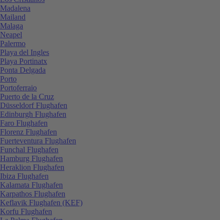
Madalena
Mailand
Malaga
Neapel
Palermo
Playa del Ingles
Playa Portinatx
Ponta Delgada
Porto
Portoferraio
Puerto de la Cruz
Düsseldorf Flughafen
Edinburgh Flughafen
Faro Flughafen
Florenz Flughafen
Fuerteventura Flughafen
Funchal Flughafen
Hamburg Flughafen
Heraklion Flughafen
Ibiza Flughafen
Kalamata Flughafen
Karpathos Flughafen
Keflavik Flughafen (KEF)
Korfu Flughafen