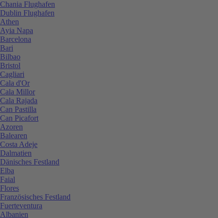
Chania Flughafen
Dublin Flughafen
Athen
Ayia Napa
Barcelona
Bari
Bilbao
Bristol
Cagliari
Cala d'Or
Cala Millor
Cala Rajada
Can Pastilla
Can Picafort
Azoren
Balearen
Costa Adeje
Dalmatien
Dänisches Festland
Elba
Faial
Flores
Französisches Festland
Fuerteventura
Albanien