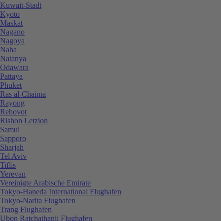
Kuwait-Stadt
Kyoto
Maskat
Nagano
Nagoya
Naha
Natanya
Odawara
Pattaya
Phuket
Ras al-Chaima
Rayong
Rehovot
Rishon Letzion
Samui
Sapporo
Sharjah
Tel Aviv
Tiflis
Yerevan
Vereinigte Arabische Emirate
Tokyo-Haneda International Flughafen
Tokyo-Narita Flughafen
Trang Flughafen
Ubon Ratchathanii Flughafen