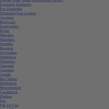
Durban King Shaka International Airport
Essaouira Flughafen
Fez Flughafen
Flughafen East London
Ägypten
Botswana
Kapeverden
Kenia
Marokko
Mauritius
Namibia
Reunion
Seychellen
Simbabwe
Südafrika
Tansania
Tunesien
Agadir
Bel Ombre
Bethlehem
Bloemfontein
Casablanca
Durban
Fez
Flic En Flac