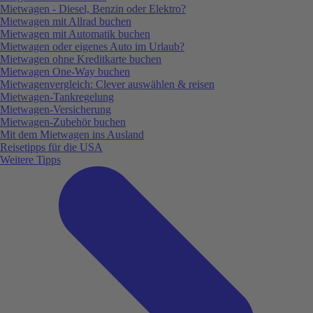
Mietwagen - Diesel, Benzin oder Elektro?
Mietwagen mit Allrad buchen
Mietwagen mit Automatik buchen
Mietwagen oder eigenes Auto im Urlaub?
Mietwagen ohne Kreditkarte buchen
Mietwagen One-Way buchen
Mietwagenvergleich: Clever auswählen & reisen
Mietwagen-Tankregelung
Mietwagen-Versicherung
Mietwagen-Zubehör buchen
Mit dem Mietwagen ins Ausland
Reisetipps für die USA
Weitere Tipps