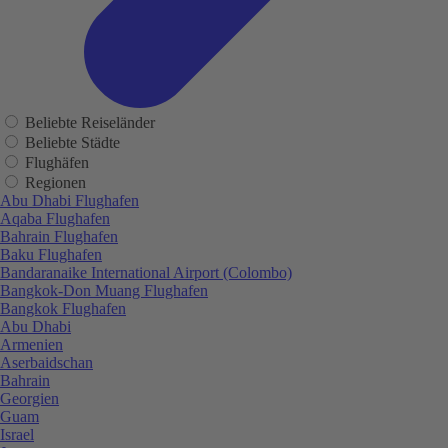
Beliebte Reiseländer
Beliebte Städte
Flughäfen
Regionen
Abu Dhabi Flughafen
Aqaba Flughafen
Bahrain Flughafen
Baku Flughafen
Bandaranaike International Airport (Colombo)
Bangkok-Don Muang Flughafen
Bangkok Flughafen
Abu Dhabi
Armenien
Aserbaidschan
Bahrain
Georgien
Guam
Israel