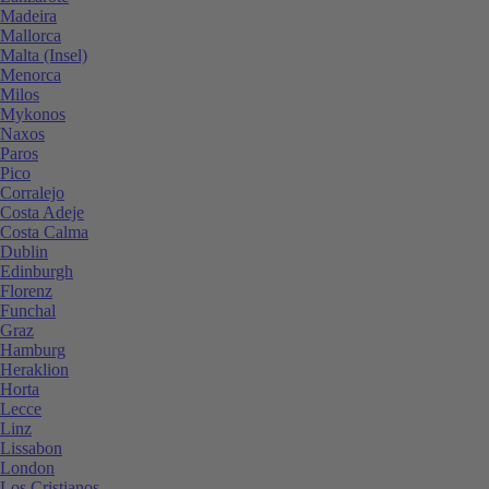
Madeira
Mallorca
Malta (Insel)
Menorca
Milos
Mykonos
Naxos
Paros
Pico
Corralejo
Costa Adeje
Costa Calma
Dublin
Edinburgh
Florenz
Funchal
Graz
Hamburg
Heraklion
Horta
Lecce
Linz
Lissabon
London
Los Cristianos