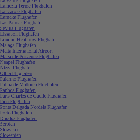
La Palma Flughafen
Lamezia Terme Flughafen
Lanzarote Flughafen
Larnaka Flughafen
Las Palmas Flughafen
Sevilla Flughafen
Lissabon Flughafen
London Heathrow Flughafen
Malaga Flughafen
Malta International Airport
Marseille Provence Flughafen
Neapel Flughafen
Nizza Flughafen
Olbia Flughafen
Palermo Flughafen
Palma de Mallorca Flughafen
Paphos Flughafen
Paris Charles de Gaulle Flughafen
Pico Flughafen
Ponta Delgada Nordela Flughafen
Porto Flughafen
Rhodos Flughafen
Serbien
Slowakei
Slowenien