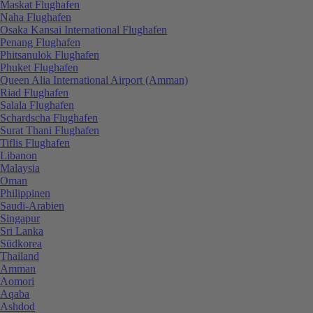
Maskat Flughafen
Naha Flughafen
Osaka Kansai International Flughafen
Penang Flughafen
Phitsanulok Flughafen
Phuket Flughafen
Queen Alia International Airport (Amman)
Riad Flughafen
Salala Flughafen
Schardscha Flughafen
Surat Thani Flughafen
Tiflis Flughafen
Libanon
Malaysia
Oman
Philippinen
Saudi-Arabien
Singapur
Sri Lanka
Südkorea
Thailand
Amman
Aomori
Aqaba
Ashdod