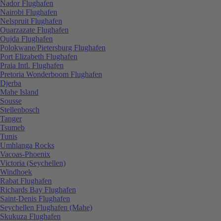
Nador Flughafen
Nairobi Flughafen
Nelspruit Flughafen
Ouarzazate Flughafen
Oujda Flughafen
Polokwane/Pietersburg Flughafen
Port Elizabeth Flughafen
Praia Intl. Flughafen
Pretoria Wonderboom Flughafen
Djerba
Mahe Island
Sousse
Stellenbosch
Tanger
Tsumeb
Tunis
Umhlanga Rocks
Vacoas-Phoenix
Victoria (Seychellen)
Windhoek
Rabat Flughafen
Richards Bay Flughafen
Saint-Denis Flughafen
Seychellen Flughafen (Mahe)
Skukuza Flughafen