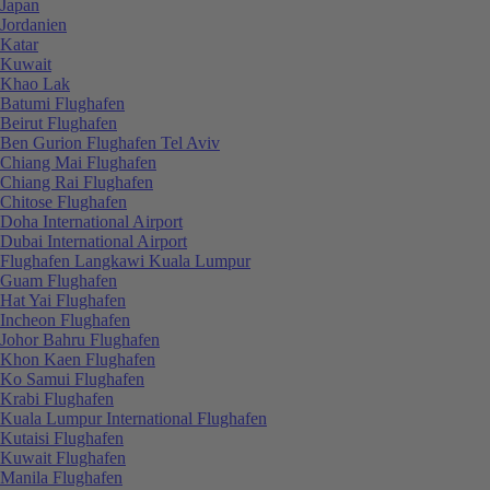
Japan
Jordanien
Katar
Kuwait
Khao Lak
Batumi Flughafen
Beirut Flughafen
Ben Gurion Flughafen Tel Aviv
Chiang Mai Flughafen
Chiang Rai Flughafen
Chitose Flughafen
Doha International Airport
Dubai International Airport
Flughafen Langkawi Kuala Lumpur
Guam Flughafen
Hat Yai Flughafen
Incheon Flughafen
Johor Bahru Flughafen
Khon Kaen Flughafen
Ko Samui Flughafen
Krabi Flughafen
Kuala Lumpur International Flughafen
Kutaisi Flughafen
Kuwait Flughafen
Manila Flughafen