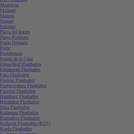
Madalena
Mailand
Malaga
Neapel
Palermo
Playa del Ingles
Playa Portinatx
Ponta Delgada
Porto
Portoferraio
Puerto de la Cruz
Düsseldorf Flughafen
Edinburgh Flughafen
Faro Flughafen
Florenz Flughafen
Fuerteventura Flughafen
Funchal Flughafen
Hamburg Flughafen
Heraklion Flughafen
Ibiza Flughafen
Kalamata Flughafen
Karpathos Flughafen
Keflavik Flughafen (KEF)
Korfu Flughafen