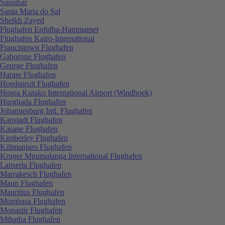
Sansibar
Santa Maria do Sal
Sheikh Zayed
Flughafen Enfidha-Hammamet
Flughafen Kairo-International
Francistown Flughafen
Gaborone Flughafen
George Flughafen
Harare Flughafen
Hoedspruit Flughafen
Hosea Kutako International Airport (Windhoek)
Hurghada Flughafen
Johannesburg Intl. Flughafen
Kapstadt Flughafen
Kasane Flughafen
Kimberley Flughafen
Kilimanjaro Flughafen
Kruger Mpumalanga International Flughafen
Lanseria Flughafen
Marrakesch Flughafen
Maun Flughafen
Mauritius Flughafen
Mombasa Flughafen
Monastir Flughafen
Mthatha Flughafen