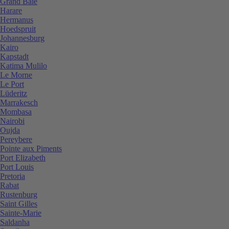
Grand Baie
Harare
Hermanus
Hoedspruit
Johannesburg
Kairo
Kapstadt
Katima Mulilo
Le Morne
Le Port
Lüderitz
Marrakesch
Mombasa
Nairobi
Oujda
Pereybere
Pointe aux Piments
Port Elizabeth
Port Louis
Pretoria
Rabat
Rustenburg
Saint Gilles
Sainte-Marie
Saldanha