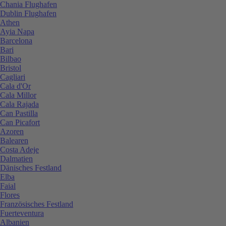
Chania Flughafen
Dublin Flughafen
Athen
Ayia Napa
Barcelona
Bari
Bilbao
Bristol
Cagliari
Cala d'Or
Cala Millor
Cala Rajada
Can Pastilla
Can Picafort
Azoren
Balearen
Costa Adeje
Dalmatien
Dänisches Festland
Elba
Faial
Flores
Französisches Festland
Fuerteventura
Albanien