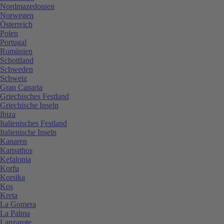
Nordmazedonien
Norwegen
Österreich
Polen
Portugal
Rumänien
Schottland
Schweden
Schweiz
Gran Canaria
Griechisches Festland
Griechische Inseln
Ibiza
Italienisches Festland
Italienische Inseln
Kanaren
Karpathos
Kefalonia
Korfu
Korsika
Kos
Kreta
La Gomera
La Palma
Lanzarote