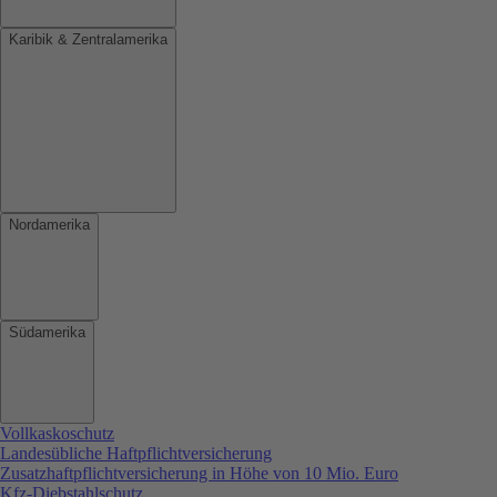
Karibik & Zentralamerika
Nordamerika
Südamerika
Vollkaskoschutz
Landesübliche Haftpflichtversicherung
Zusatzhaftpflichtversicherung in Höhe von 10 Mio. Euro
Kfz-Diebstahlschutz