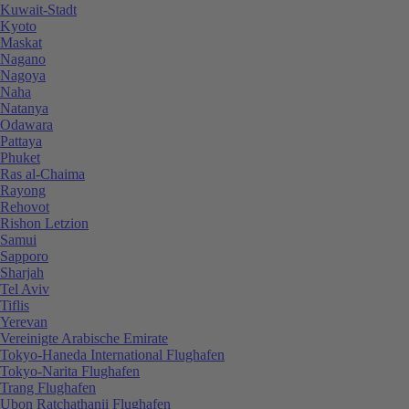
Kuwait-Stadt
Kyoto
Maskat
Nagano
Nagoya
Naha
Natanya
Odawara
Pattaya
Phuket
Ras al-Chaima
Rayong
Rehovot
Rishon Letzion
Samui
Sapporo
Sharjah
Tel Aviv
Tiflis
Yerevan
Vereinigte Arabische Emirate
Tokyo-Haneda International Flughafen
Tokyo-Narita Flughafen
Trang Flughafen
Ubon Ratchathanii Flughafen