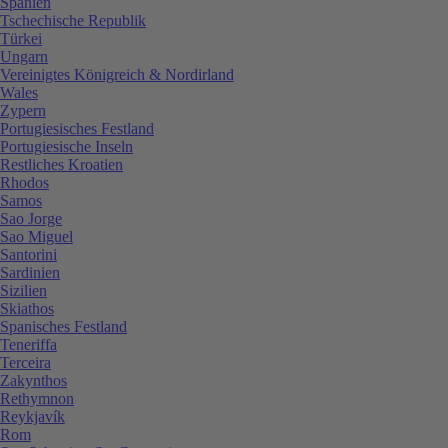
Spanien
Tschechische Republik
Türkei
Ungarn
Vereinigtes Königreich & Nordirland
Wales
Zypern
Portugiesisches Festland
Portugiesische Inseln
Restliches Kroatien
Rhodos
Samos
Sao Jorge
Sao Miguel
Santorini
Sardinien
Sizilien
Skiathos
Spanisches Festland
Teneriffa
Terceira
Zakynthos
Rethymnon
Reykjavík
Rom