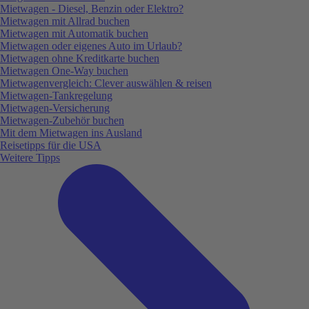
Mietwagen - Diesel, Benzin oder Elektro?
Mietwagen mit Allrad buchen
Mietwagen mit Automatik buchen
Mietwagen oder eigenes Auto im Urlaub?
Mietwagen ohne Kreditkarte buchen
Mietwagen One-Way buchen
Mietwagenvergleich: Clever auswählen & reisen
Mietwagen-Tankregelung
Mietwagen-Versicherung
Mietwagen-Zubehör buchen
Mit dem Mietwagen ins Ausland
Reisetipps für die USA
Weitere Tipps