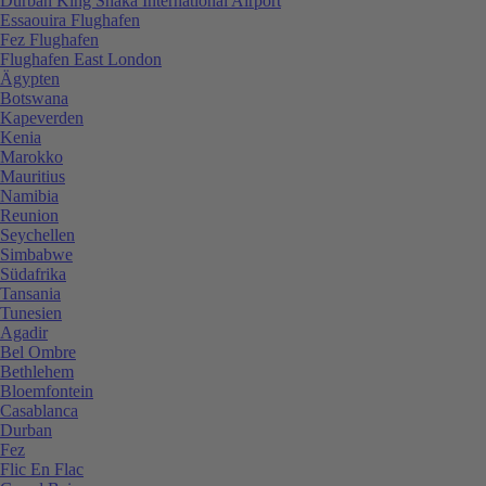
Durban King Shaka International Airport
Essaouira Flughafen
Fez Flughafen
Flughafen East London
Ägypten
Botswana
Kapeverden
Kenia
Marokko
Mauritius
Namibia
Reunion
Seychellen
Simbabwe
Südafrika
Tansania
Tunesien
Agadir
Bel Ombre
Bethlehem
Bloemfontein
Casablanca
Durban
Fez
Flic En Flac