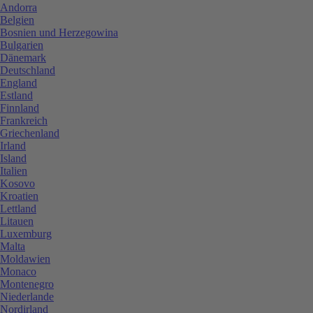
Andorra
Belgien
Bosnien und Herzegowina
Bulgarien
Dänemark
Deutschland
England
Estland
Finnland
Frankreich
Griechenland
Irland
Island
Italien
Kosovo
Kroatien
Lettland
Litauen
Luxemburg
Malta
Moldawien
Monaco
Montenegro
Niederlande
Nordirland