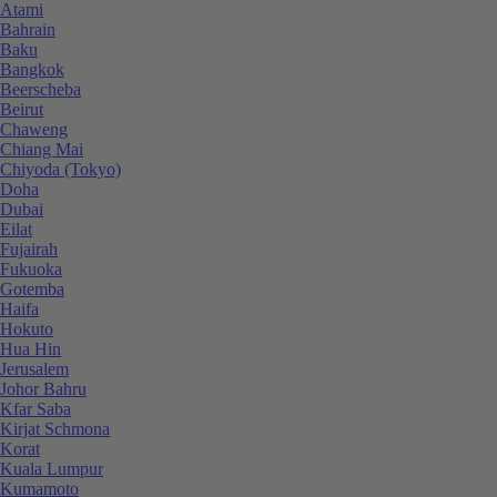
Atami
Bahrain
Baku
Bangkok
Beerscheba
Beirut
Chaweng
Chiang Mai
Chiyoda (Tokyo)
Doha
Dubai
Eilat
Fujairah
Fukuoka
Gotemba
Haifa
Hokuto
Hua Hin
Jerusalem
Johor Bahru
Kfar Saba
Kirjat Schmona
Korat
Kuala Lumpur
Kumamoto