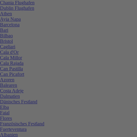
Chania Flughafen
Dublin Flughafen
Athen
Ayia Napa
Barcelona
Bari
Bilbao
Bristol
Cagliari
Cala d'Or
Cala Millor
Cala Rajada
Can Pastilla
Can Picafort
Azoren
Balearen
Costa Adeje
Dalmatien
Dänisches Festland
Elba
Faial
Flores
Französisches Festland
Fuerteventura
Albanien