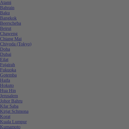
Atami
Bahrain
Baku
Bangkok
Beerscheba
Beirut
Chaweng
Chiang Mai
Chiyoda (Tokyo)
Doha
Dubai
Eilat
Fujairah
Fukuoka
Gotemba
Haifa
Hokuto
Hua Hin
Jerusalem
Johor Bahru
Kfar Saba
Kirjat Schmona
Korat
Kuala Lumpur
Kumamoto