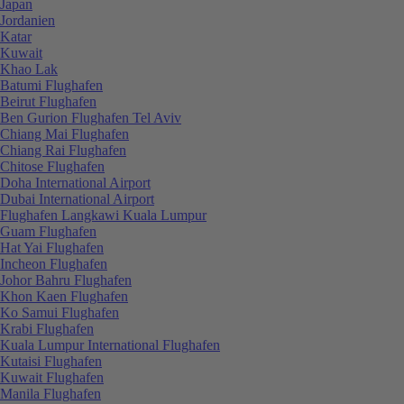
Japan
Jordanien
Katar
Kuwait
Khao Lak
Batumi Flughafen
Beirut Flughafen
Ben Gurion Flughafen Tel Aviv
Chiang Mai Flughafen
Chiang Rai Flughafen
Chitose Flughafen
Doha International Airport
Dubai International Airport
Flughafen Langkawi Kuala Lumpur
Guam Flughafen
Hat Yai Flughafen
Incheon Flughafen
Johor Bahru Flughafen
Khon Kaen Flughafen
Ko Samui Flughafen
Krabi Flughafen
Kuala Lumpur International Flughafen
Kutaisi Flughafen
Kuwait Flughafen
Manila Flughafen