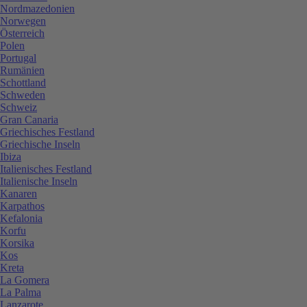
Nordmazedonien
Norwegen
Österreich
Polen
Portugal
Rumänien
Schottland
Schweden
Schweiz
Gran Canaria
Griechisches Festland
Griechische Inseln
Ibiza
Italienisches Festland
Italienische Inseln
Kanaren
Karpathos
Kefalonia
Korfu
Korsika
Kos
Kreta
La Gomera
La Palma
Lanzarote