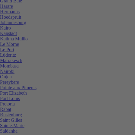
Grand Baie
Harare
Hermanus
Hoedspruit
Johannesburg
Kairo
Kapstadt
Katima Mulilo
Le Morne
Le Port
Lüderitz
Marrakesch
Mombasa
Nairobi
Oujda
Pereybere
Pointe aux Piments
Port Elizabeth
Port Louis
Pretoria
Rabat
Rustenburg
Saint Gilles
Sainte-Marie
Saldanha