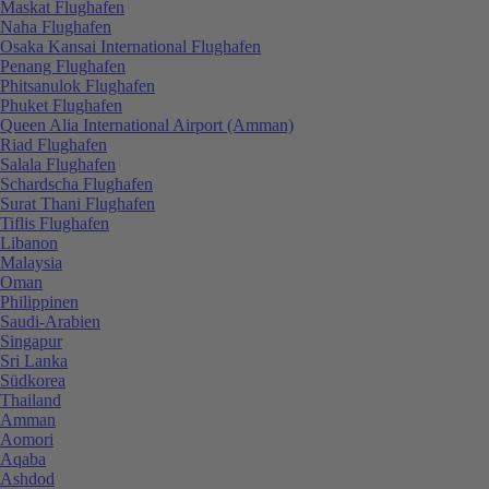
Maskat Flughafen
Naha Flughafen
Osaka Kansai International Flughafen
Penang Flughafen
Phitsanulok Flughafen
Phuket Flughafen
Queen Alia International Airport (Amman)
Riad Flughafen
Salala Flughafen
Schardscha Flughafen
Surat Thani Flughafen
Tiflis Flughafen
Libanon
Malaysia
Oman
Philippinen
Saudi-Arabien
Singapur
Sri Lanka
Südkorea
Thailand
Amman
Aomori
Aqaba
Ashdod