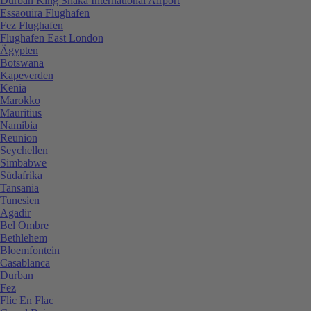
Durban King Shaka International Airport
Essaouira Flughafen
Fez Flughafen
Flughafen East London
Ägypten
Botswana
Kapeverden
Kenia
Marokko
Mauritius
Namibia
Reunion
Seychellen
Simbabwe
Südafrika
Tansania
Tunesien
Agadir
Bel Ombre
Bethlehem
Bloemfontein
Casablanca
Durban
Fez
Flic En Flac