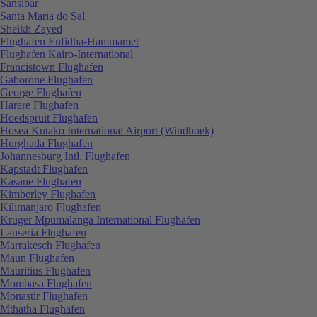
Sansibar
Santa Maria do Sal
Sheikh Zayed
Flughafen Enfidha-Hammamet
Flughafen Kairo-International
Francistown Flughafen
Gaborone Flughafen
George Flughafen
Harare Flughafen
Hoedspruit Flughafen
Hosea Kutako International Airport (Windhoek)
Hurghada Flughafen
Johannesburg Intl. Flughafen
Kapstadt Flughafen
Kasane Flughafen
Kimberley Flughafen
Kilimanjaro Flughafen
Kruger Mpumalanga International Flughafen
Lanseria Flughafen
Marrakesch Flughafen
Maun Flughafen
Mauritius Flughafen
Mombasa Flughafen
Monastir Flughafen
Mthatha Flughafen