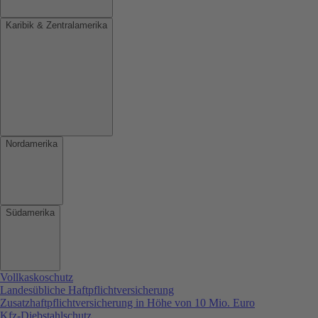
Karibik & Zentralamerika
Nordamerika
Südamerika
Vollkaskoschutz
Landesübliche Haftpflichtversicherung
Zusatzhaftpflichtversicherung in Höhe von 10 Mio. Euro
Kfz-Diebstahlschutz