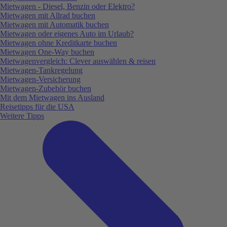
Mietwagen - Diesel, Benzin oder Elektro?
Mietwagen mit Allrad buchen
Mietwagen mit Automatik buchen
Mietwagen oder eigenes Auto im Urlaub?
Mietwagen ohne Kreditkarte buchen
Mietwagen One-Way buchen
Mietwagenvergleich: Clever auswählen & reisen
Mietwagen-Tankregelung
Mietwagen-Versicherung
Mietwagen-Zubehör buchen
Mit dem Mietwagen ins Ausland
Reisetipps für die USA
Weitere Tipps