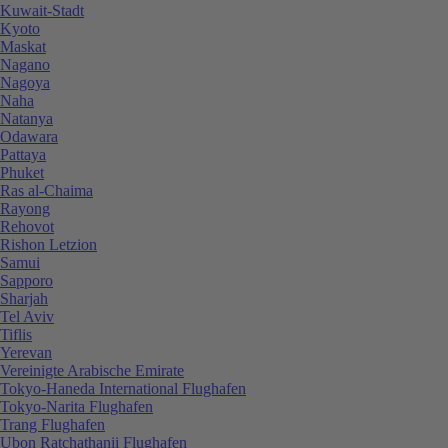
Kuwait-Stadt
Kyoto
Maskat
Nagano
Nagoya
Naha
Natanya
Odawara
Pattaya
Phuket
Ras al-Chaima
Rayong
Rehovot
Rishon Letzion
Samui
Sapporo
Sharjah
Tel Aviv
Tiflis
Yerevan
Vereinigte Arabische Emirate
Tokyo-Haneda International Flughafen
Tokyo-Narita Flughafen
Trang Flughafen
Ubon Ratchathanii Flughafen