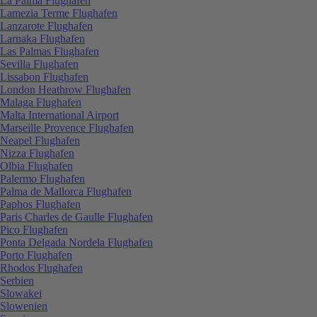
La Palma Flughafen
Lamezia Terme Flughafen
Lanzarote Flughafen
Larnaka Flughafen
Las Palmas Flughafen
Sevilla Flughafen
Lissabon Flughafen
London Heathrow Flughafen
Malaga Flughafen
Malta International Airport
Marseille Provence Flughafen
Neapel Flughafen
Nizza Flughafen
Olbia Flughafen
Palermo Flughafen
Palma de Mallorca Flughafen
Paphos Flughafen
Paris Charles de Gaulle Flughafen
Pico Flughafen
Ponta Delgada Nordela Flughafen
Porto Flughafen
Rhodos Flughafen
Serbien
Slowakei
Slowenien