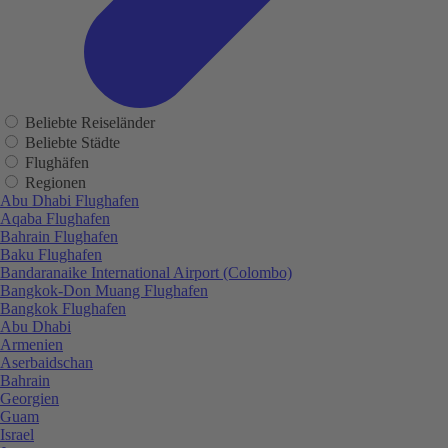
Beliebte Reiseländer
Beliebte Städte
Flughäfen
Regionen
Abu Dhabi Flughafen
Aqaba Flughafen
Bahrain Flughafen
Baku Flughafen
Bandaranaike International Airport (Colombo)
Bangkok-Don Muang Flughafen
Bangkok Flughafen
Abu Dhabi
Armenien
Aserbaidschan
Bahrain
Georgien
Guam
Israel