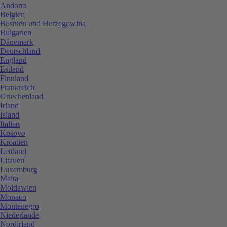
Andorra
Belgien
Bosnien und Herzegowina
Bulgarien
Dänemark
Deutschland
England
Estland
Finnland
Frankreich
Griechenland
Irland
Island
Italien
Kosovo
Kroatien
Lettland
Litauen
Luxemburg
Malta
Moldawien
Monaco
Montenegro
Niederlande
Nordirland