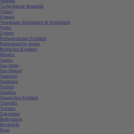
Spanien
Tschechische Republik
Türkei
Ungarn
Vereinigtes Königreich & Nordirland
Wales
Zypern
Portugiesisches Festland
Portugiesische Inseln
Restliches Kroatien
Rhodos
Samos
Sao Jorge
Sao Miguel
Santorini
Sardinien
Sizilien
Skiathos
Spanisches Festland
Teneriffa
Terceira
Zakynthos
Rethymnon
Reykjavík
Rom