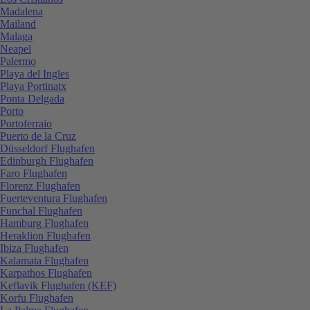
Madalena
Mailand
Malaga
Neapel
Palermo
Playa del Ingles
Playa Portinatx
Ponta Delgada
Porto
Portoferraio
Puerto de la Cruz
Düsseldorf Flughafen
Edinburgh Flughafen
Faro Flughafen
Florenz Flughafen
Fuerteventura Flughafen
Funchal Flughafen
Hamburg Flughafen
Heraklion Flughafen
Ibiza Flughafen
Kalamata Flughafen
Karpathos Flughafen
Keflavik Flughafen (KEF)
Korfu Flughafen