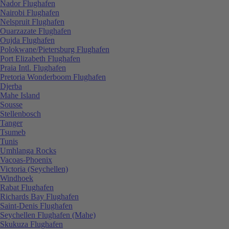
Nador Flughafen
Nairobi Flughafen
Nelspruit Flughafen
Ouarzazate Flughafen
Oujda Flughafen
Polokwane/Pietersburg Flughafen
Port Elizabeth Flughafen
Praia Intl. Flughafen
Pretoria Wonderboom Flughafen
Djerba
Mahe Island
Sousse
Stellenbosch
Tanger
Tsumeb
Tunis
Umhlanga Rocks
Vacoas-Phoenix
Victoria (Seychellen)
Windhoek
Rabat Flughafen
Richards Bay Flughafen
Saint-Denis Flughafen
Seychellen Flughafen (Mahe)
Skukuza Flughafen