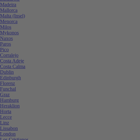
Madeira
Mallorca
Malta (Insel)
Menorca
Milos
Mykonos
Naxos
Paros
Pico
Corralejo
Costa Adeje
Costa Calma
Dublin
Edinburgh
Florenz
Funchal
Graz
Hamburg
Heraklion
Horta
Lecce
Linz
Lissabon
London
Los Cristianos