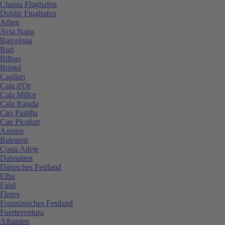
Chania Flughafen
Dublin Flughafen
Athen
Ayia Napa
Barcelona
Bari
Bilbao
Bristol
Cagliari
Cala d'Or
Cala Millor
Cala Rajada
Can Pastilla
Can Picafort
Azoren
Balearen
Costa Adeje
Dalmatien
Dänisches Festland
Elba
Faial
Flores
Französisches Festland
Fuerteventura
Albanien