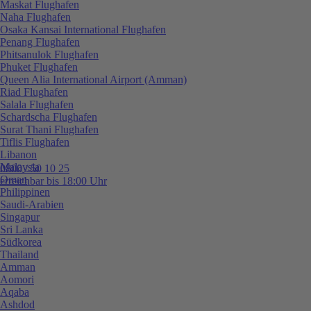
Maskat Flughafen
Naha Flughafen
Osaka Kansai International Flughafen
Penang Flughafen
Phitsanulok Flughafen
Phuket Flughafen
Queen Alia International Airport (Amman)
Riad Flughafen
Salala Flughafen
Schardscha Flughafen
Surat Thani Flughafen
Tiflis Flughafen
Libanon
Malaysia
0800 / 50 10 25
Oman
erreichbar bis 18:00 Uhr
Philippinen
Saudi-Arabien
Singapur
Sri Lanka
Südkorea
Thailand
Amman
Aomori
Aqaba
Ashdod