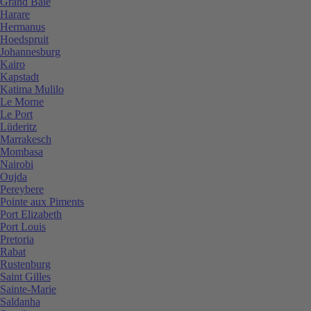
Grand Baie
Harare
Hermanus
Hoedspruit
Johannesburg
Kairo
Kapstadt
Katima Mulilo
Le Morne
Le Port
Lüderitz
Marrakesch
Mombasa
Nairobi
Oujda
Pereybere
Pointe aux Piments
Port Elizabeth
Port Louis
Pretoria
Rabat
Rustenburg
Saint Gilles
Sainte-Marie
Saldanha