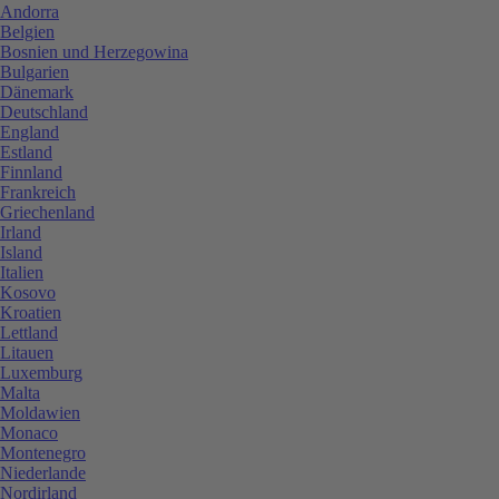
Andorra
Belgien
Bosnien und Herzegowina
Bulgarien
Dänemark
Deutschland
England
Estland
Finnland
Frankreich
Griechenland
Irland
Island
Italien
Kosovo
Kroatien
Lettland
Litauen
Luxemburg
Malta
Moldawien
Monaco
Montenegro
Niederlande
Nordirland