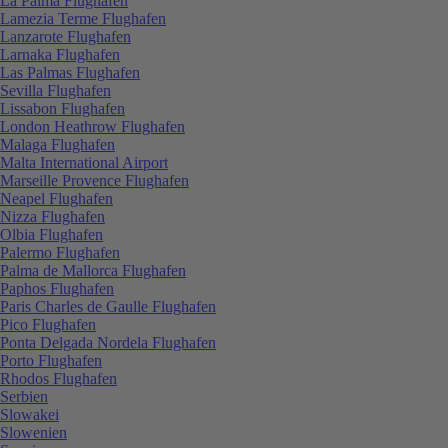
La Palma Flughafen
Lamezia Terme Flughafen
Lanzarote Flughafen
Larnaka Flughafen
Las Palmas Flughafen
Sevilla Flughafen
Lissabon Flughafen
London Heathrow Flughafen
Malaga Flughafen
Malta International Airport
Marseille Provence Flughafen
Neapel Flughafen
Nizza Flughafen
Olbia Flughafen
Palermo Flughafen
Palma de Mallorca Flughafen
Paphos Flughafen
Paris Charles de Gaulle Flughafen
Pico Flughafen
Ponta Delgada Nordela Flughafen
Porto Flughafen
Rhodos Flughafen
Serbien
Slowakei
Slowenien