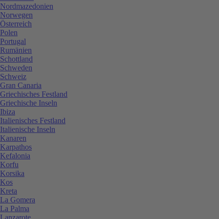
Nordmazedonien
Norwegen
Österreich
Polen
Portugal
Rumänien
Schottland
Schweden
Schweiz
Gran Canaria
Griechisches Festland
Griechische Inseln
Ibiza
Italienisches Festland
Italienische Inseln
Kanaren
Karpathos
Kefalonia
Korfu
Korsika
Kos
Kreta
La Gomera
La Palma
Lanzarote