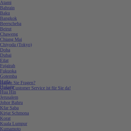
Atami
Bahrain
Baku
Bangkok
Beerscheba
Beirut
Chaweng
Chiang Mai
Chiyoda (Tokyo)
Doha
Dubai
Eilat
Fujairah
Fukuoka
Gotemba
Haifa
Haben Sie Fragen?
Hokuto
Unser Customer Service ist für Sie da!
Hua Hin
Jerusalem
Johor Bahru
Kfar Saba
Kirjat Schmona
Korat
Kuala Lumpur
Kumamoto