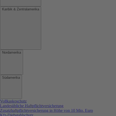
Karibik & Zentralamerika
Nordamerika
Südamerika
Vollkaskoschutz
Landesübliche Haftpflichtversicherung
Zusatzhaftpflichtversicherung in Höhe von 10 Mio. Euro
Kfz-Diebstahlschutz