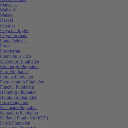
Madalena
Mailand
Malaga
Neapel
Palermo
Playa del Ingles
Playa Portinatx
Ponta Delgada
Porto
Portoferraio
Puerto de la Cruz
Düsseldorf Flughafen
Edinburgh Flughafen
Faro Flughafen
Florenz Flughafen
Fuerteventura Flughafen
Funchal Flughafen
Hamburg Flughafen
Heraklion Flughafen
Ibiza Flughafen
Kalamata Flughafen
Karpathos Flughafen
Keflavik Flughafen (KEF)
Korfu Flughafen