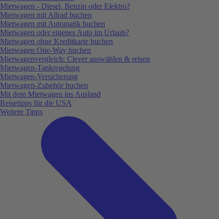
Mietwagen - Diesel, Benzin oder Elektro?
Mietwagen mit Allrad buchen
Mietwagen mit Automatik buchen
Mietwagen oder eigenes Auto im Urlaub?
Mietwagen ohne Kreditkarte buchen
Mietwagen One-Way buchen
Mietwagenvergleich: Clever auswählen & reisen
Mietwagen-Tankregelung
Mietwagen-Versicherung
Mietwagen-Zubehör buchen
Mit dem Mietwagen ins Ausland
Reisetipps für die USA
Weitere Tipps