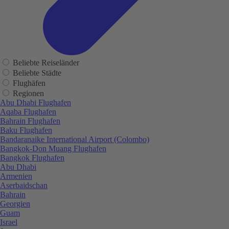
Beliebte Reiseländer
Beliebte Städte
Flughäfen
Regionen
Abu Dhabi Flughafen
Aqaba Flughafen
Bahrain Flughafen
Baku Flughafen
Bandaranaike International Airport (Colombo)
Bangkok-Don Muang Flughafen
Bangkok Flughafen
Abu Dhabi
Armenien
Aserbaidschan
Bahrain
Georgien
Guam
Israel