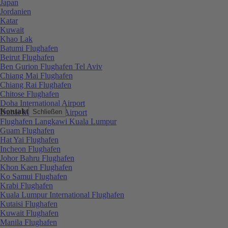
Japan
Jordanien
Katar
Kuwait
Khao Lak
Batumi Flughafen
Beirut Flughafen
Ben Gurion Flughafen Tel Aviv
Chiang Mai Flughafen
Chiang Rai Flughafen
Chitose Flughafen
Doha International Airport
Kontakt
Dubai International Airport
Schließen
Flughafen Langkawi Kuala Lumpur
Guam Flughafen
Hat Yai Flughafen
Incheon Flughafen
Johor Bahru Flughafen
Khon Kaen Flughafen
Ko Samui Flughafen
Krabi Flughafen
Kuala Lumpur International Flughafen
Kutaisi Flughafen
Kuwait Flughafen
Manila Flughafen