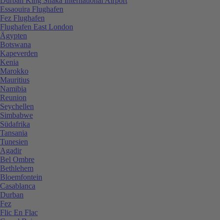
Durban King Shaka International Airport
Essaouira Flughafen
Fez Flughafen
Flughafen East London
Ägypten
Botswana
Kapeverden
Kenia
Marokko
Mauritius
Namibia
Reunion
Seychellen
Simbabwe
Südafrika
Tansania
Tunesien
Agadir
Bel Ombre
Bethlehem
Bloemfontein
Casablanca
Durban
Fez
Flic En Flac