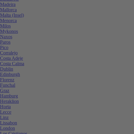
Madeira
Mallorca
Malta (Insel)
Menorca
Milos
Mykonos
Naxos
Paros
Pico
Corralejo
Costa Adeje
Costa Calma
Dublin
Edinburgh
Florenz
Funchal
Graz
Hamburg
Heraklion
Horta
Lecce
Linz
Lissabon
London
Los Cristianos