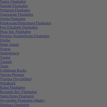
Nador Flughafen
Nairobi Flughafen
Nelspruit Flughafen
Ouarzazate Flughafen
Oujda Flughafen
Polokwane/Pietersburg Flughafen
Port Elizabeth Flughafen
Praia Intl. Flughafen
Pretoria Wonderboom Flughafen
Djerba
Mahe Island
Sousse
Stellenbosch
Tanger
Tsumeb
Tunis
Umhlanga Rocks
Vacoas-Phoenix
Victoria (Seychellen)
Windhoek
Rabat Flughafen
Richards Bay Flughafen
Saint-Denis Flughafen
Seychellen Flughafen (Mahe)
Skukuza Flughafen