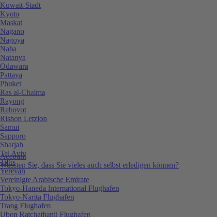
Kuwait-Stadt
Kyoto
Maskat
Nagano
Nagoya
Naha
Natanya
Odawara
Pattaya
Phuket
Ras al-Chaima
Rayong
Rehovot
Rishon Letzion
Samui
Sapporo
Sharjah
Tel Aviv
Account
Tiflis
Wussten Sie, dass Sie vieles auch selbst erledigen können?
Yerevan
Vereinigte Arabische Emirate
Tokyo-Haneda International Flughafen
Tokyo-Narita Flughafen
Trang Flughafen
Ubon Ratchathanii Flughafen