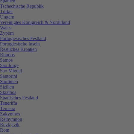
Spanien
Tschechische Republik
Türkei
Ungarn
Vereinigtes Königreich & Nordirland
Wales
Zypern
Portugiesisches Festland
Portugiesische Inseln
Restliches Kroatien
Rhodos
Samos
Sao Jorge
Sao Miguel
Santorini
Sardinien
Sizilien
Skiathos
Spanisches Festland
Teneriffa
Terceira
Zakynthos
Rethymnon
Reykjavík
Rom