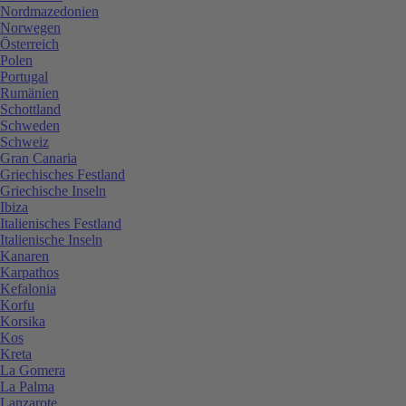
Nordmazedonien
Norwegen
Österreich
Polen
Portugal
Rumänien
Schottland
Schweden
Schweiz
Gran Canaria
Griechisches Festland
Griechische Inseln
Ibiza
Italienisches Festland
Italienische Inseln
Kanaren
Karpathos
Kefalonia
Korfu
Korsika
Kos
Kreta
La Gomera
La Palma
Lanzarote