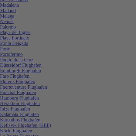
Madalena
Mailand
Malaga
Neapel
Palermo
Playa del Ingles
Playa Portinatx
Ponta Delgada
Porto
Portoferraio
Puerto de la Cruz
Düsseldorf Flughafen
Edinburgh Flughafen
Faro Flughafen
Florenz Flughafen
Fuerteventura Flughafen
Funchal Flughafen
Hamburg Flughafen
Heraklion Flughafen
Ibiza Flughafen
Kalamata Flughafen
Karpathos Flughafen
Keflavik Flughafen (KEF)
Korfu Flughafen