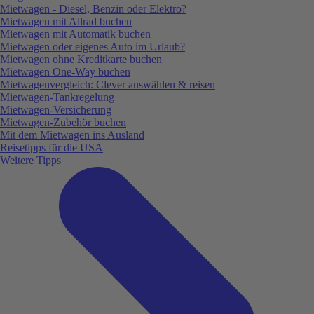
Mietwagen - Diesel, Benzin oder Elektro?
Mietwagen mit Allrad buchen
Mietwagen mit Automatik buchen
Mietwagen oder eigenes Auto im Urlaub?
Mietwagen ohne Kreditkarte buchen
Mietwagen One-Way buchen
Mietwagenvergleich: Clever auswählen & reisen
Mietwagen-Tankregelung
Mietwagen-Versicherung
Mietwagen-Zubehör buchen
Mit dem Mietwagen ins Ausland
Reisetipps für die USA
Weitere Tipps