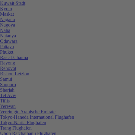
Kuwait-Stadt
Kyoto
Maskat
Nagano
Nagoya
Naha
Natanya
Odawara
Pattaya
Phuket
Ras al-Chaima
Rayong
Rehovot
Rishon Letzion
Samui
Sapporo
Sharjah
Tel Aviv
Tiflis
Yerevan
Vereinigte Arabische Emirate
Tokyo-Haneda International Flughafen
Tokyo-Narita Flughafen
Trang Flughafen
Ubon Ratchathanii Flughafen