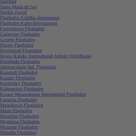
Sansibar
Santa Maria do Sal
Sheikh Zayed
Flughafen Enfidha-Hammamet
Flughafen Kairo-International
Francistown Flughafen
Gaborone Flughafen
George Flughafen
Harare Flughafen
Hoedspruit Flughafen
Hosea Kutako International Airport (Windhoek)
Hurghada Flughafen
Johannesburg Intl. Flughafen
Kapstadt Flughafen
Kasane Flughafen
Kimberley Flughafen
Kilimanjaro Flughafen
Kruger Mpumalanga International Flughafen
Lanseria Flughafen
Marrakesch Flughafen
Maun Flughafen
Mauritius Flughafen
Mombasa Flughafen
Monastir Flughafen
Mthatha Flughafen