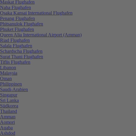
Maskat Flughafen
Naha Flughafen
Osaka Kansai International Flughafen
Penang Flughafen
Phitsanulok Flughafen
Phuket Flughafen
Queen Alia International Airport (Amman)
Riad Flughafen
Salala Flughafen
Schardscha Flughafen
Surat Thani Flughafen
Tiflis Flughafen
Libanon
Malaysia
Oman
Philippinen
Saudi-Arabien
Singapur
Sri Lanka
Südkorea
Thailand
Amman
Aomori
Aqaba
Ashdod