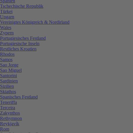
Spanien
Tschechische Republik
Türkei
Ungarn
Vereinigtes Königreich & Nordirland
Wales
Zypern
Portugiesisches Festland
Portugiesische Inseln
Restliches Kroatien
Rhodos
Samos
Sao Jorge
Sao Miguel
Santorini
Sardinien
Sizilien
Skiathos
Spanisches Festland
Teneriffa
Terceira
Zakynthos
Rethymnon
Reykjavík
Rom