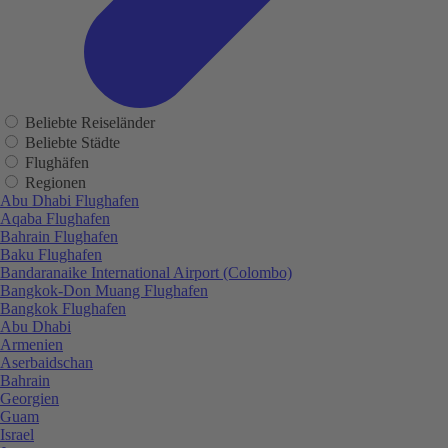
Beliebte Reiseländer
Beliebte Städte
Flughäfen
Regionen
Abu Dhabi Flughafen
Aqaba Flughafen
Bahrain Flughafen
Baku Flughafen
Bandaranaike International Airport (Colombo)
Bangkok-Don Muang Flughafen
Bangkok Flughafen
Abu Dhabi
Armenien
Aserbaidschan
Bahrain
Georgien
Guam
Israel