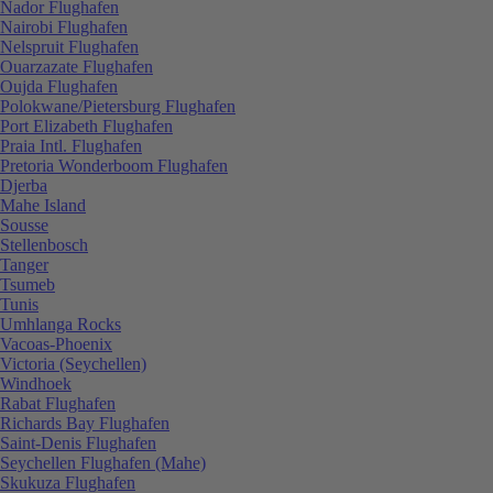
Nador Flughafen
Nairobi Flughafen
Nelspruit Flughafen
Ouarzazate Flughafen
Oujda Flughafen
Polokwane/Pietersburg Flughafen
Port Elizabeth Flughafen
Praia Intl. Flughafen
Pretoria Wonderboom Flughafen
Djerba
Mahe Island
Sousse
Stellenbosch
Tanger
Tsumeb
Tunis
Umhlanga Rocks
Vacoas-Phoenix
Victoria (Seychellen)
Windhoek
Rabat Flughafen
Richards Bay Flughafen
Saint-Denis Flughafen
Seychellen Flughafen (Mahe)
Skukuza Flughafen