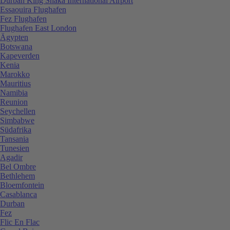
Durban King Shaka International Airport
Essaouira Flughafen
Fez Flughafen
Flughafen East London
Ägypten
Botswana
Kapeverden
Kenia
Marokko
Mauritius
Namibia
Reunion
Seychellen
Simbabwe
Südafrika
Tansania
Tunesien
Agadir
Bel Ombre
Bethlehem
Bloemfontein
Casablanca
Durban
Fez
Flic En Flac