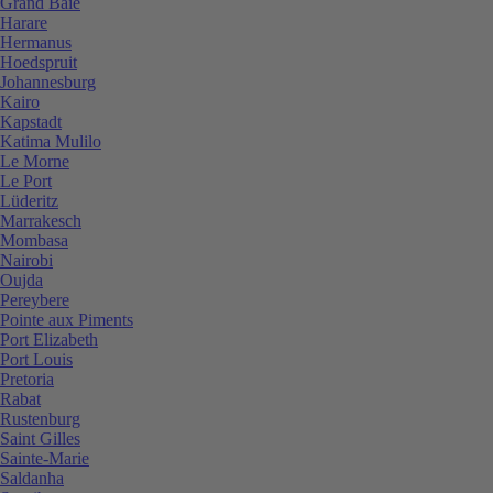
Grand Baie
Harare
Hermanus
Hoedspruit
Johannesburg
Kairo
Kapstadt
Katima Mulilo
Le Morne
Le Port
Lüderitz
Marrakesch
Mombasa
Nairobi
Oujda
Pereybere
Pointe aux Piments
Port Elizabeth
Port Louis
Pretoria
Rabat
Rustenburg
Saint Gilles
Sainte-Marie
Saldanha