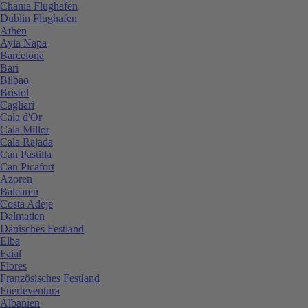
Chania Flughafen
Dublin Flughafen
Athen
Ayia Napa
Barcelona
Bari
Bilbao
Bristol
Cagliari
Cala d'Or
Cala Millor
Cala Rajada
Can Pastilla
Can Picafort
Azoren
Balearen
Costa Adeje
Dalmatien
Dänisches Festland
Elba
Faial
Flores
Französisches Festland
Fuerteventura
Albanien