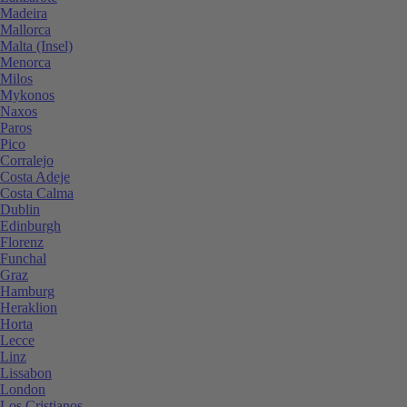
Madeira
Mallorca
Malta (Insel)
Menorca
Milos
Mykonos
Naxos
Paros
Pico
Corralejo
Costa Adeje
Costa Calma
Dublin
Edinburgh
Florenz
Funchal
Graz
Hamburg
Heraklion
Horta
Lecce
Linz
Lissabon
London
Los Cristianos