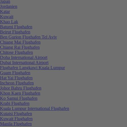
Japan
Jordanien
Katar
Kuwait
Khao Lak
Batumi Flughafen
Beirut Flughafen
Ben Gurion Flughafen Tel Aviv
Chiang Mai Flughafen
Chiang Rai Flughafen
Chitose Flughafen
Doha International Airport
Dubai International Airport
Flughafen Langkawi Kuala Lumpur
Guam Flughafen
Hat Yai Flughafen
Incheon Flughafen
Johor Bahru Flughafen
Khon Kaen Flughafen
Ko Samui Flughafen
Krabi Flughafen
Kuala Lumpur International Flughafen
Kutaisi Flughafen
Kuwait Flughafen
Manila Flughafen