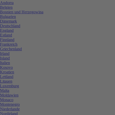
Andorra
Belgien
Bosnien und Herzegowina
Bulgarien
Dänemark
Deutschland
England
Estland
Finnland
Frankreich
Griechenland
Irland
Island
Italien
Kosovo
Kroatien
Lettland
Litauen
Luxemburg
Malta
Moldawien
Monaco
Montenegro
Niederlande
Nordirland