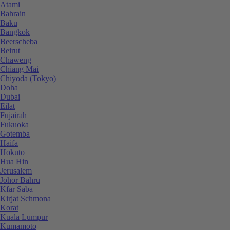
Atami
Bahrain
Baku
Bangkok
Beerscheba
Beirut
Chaweng
Chiang Mai
Chiyoda (Tokyo)
Doha
Dubai
Eilat
Fujairah
Fukuoka
Gotemba
Haifa
Hokuto
Hua Hin
Jerusalem
Johor Bahru
Kfar Saba
Kirjat Schmona
Korat
Kuala Lumpur
Kumamoto