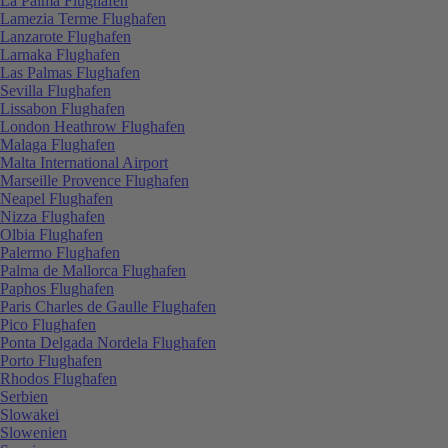
La Palma Flughafen
Lamezia Terme Flughafen
Lanzarote Flughafen
Larnaka Flughafen
Las Palmas Flughafen
Sevilla Flughafen
Lissabon Flughafen
London Heathrow Flughafen
Malaga Flughafen
Malta International Airport
Marseille Provence Flughafen
Neapel Flughafen
Nizza Flughafen
Olbia Flughafen
Palermo Flughafen
Palma de Mallorca Flughafen
Paphos Flughafen
Paris Charles de Gaulle Flughafen
Pico Flughafen
Ponta Delgada Nordela Flughafen
Porto Flughafen
Rhodos Flughafen
Serbien
Slowakei
Slowenien