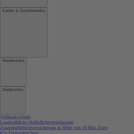
Karibik & Zentralamerika
Nordamerika
Südamerika
Vollkaskoschutz
Landesübliche Haftpflichtversicherung
Zusatzhaftpflichtversicherung in Höhe von 10 Mio. Euro
Kfz-Diebstahlschutz