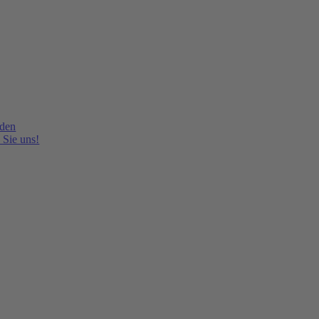
lden
 Sie uns!