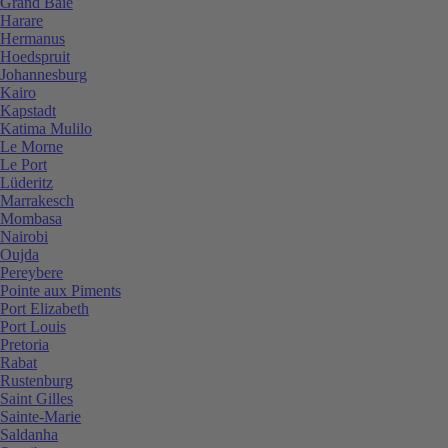
Grand Baie
Harare
Hermanus
Hoedspruit
Johannesburg
Kairo
Kapstadt
Katima Mulilo
Le Morne
Le Port
Lüderitz
Marrakesch
Mombasa
Nairobi
Oujda
Pereybere
Pointe aux Piments
Port Elizabeth
Port Louis
Pretoria
Rabat
Rustenburg
Saint Gilles
Sainte-Marie
Saldanha