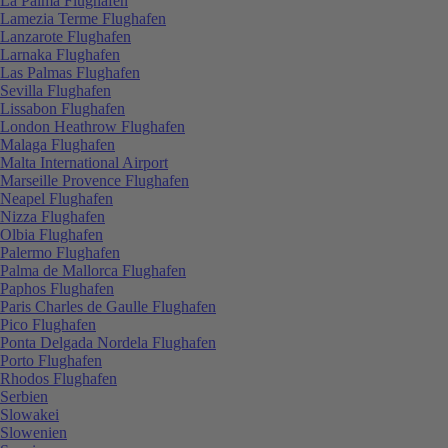
La Palma Flughafen
Lamezia Terme Flughafen
Lanzarote Flughafen
Larnaka Flughafen
Las Palmas Flughafen
Sevilla Flughafen
Lissabon Flughafen
London Heathrow Flughafen
Malaga Flughafen
Malta International Airport
Marseille Provence Flughafen
Neapel Flughafen
Nizza Flughafen
Olbia Flughafen
Palermo Flughafen
Palma de Mallorca Flughafen
Paphos Flughafen
Paris Charles de Gaulle Flughafen
Pico Flughafen
Ponta Delgada Nordela Flughafen
Porto Flughafen
Rhodos Flughafen
Serbien
Slowakei
Slowenien