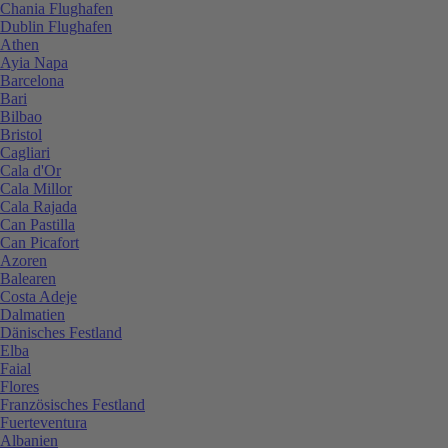
Chania Flughafen
Dublin Flughafen
Athen
Ayia Napa
Barcelona
Bari
Bilbao
Bristol
Cagliari
Cala d'Or
Cala Millor
Cala Rajada
Can Pastilla
Can Picafort
Azoren
Balearen
Costa Adeje
Dalmatien
Dänisches Festland
Elba
Faial
Flores
Französisches Festland
Fuerteventura
Albanien