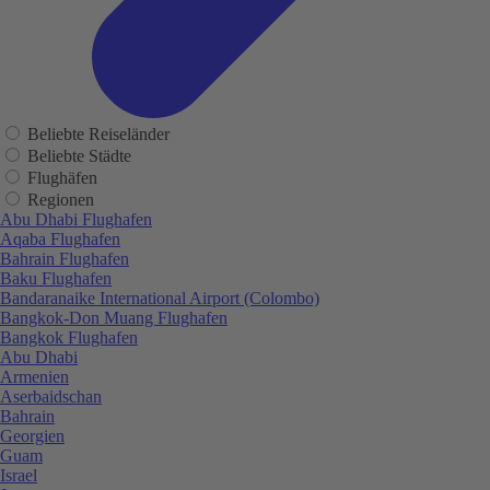
Beliebte Reiseländer
Beliebte Städte
Flughäfen
Regionen
Abu Dhabi Flughafen
Aqaba Flughafen
Bahrain Flughafen
Baku Flughafen
Bandaranaike International Airport (Colombo)
Bangkok-Don Muang Flughafen
Bangkok Flughafen
Abu Dhabi
Armenien
Aserbaidschan
Bahrain
Georgien
Guam
Israel