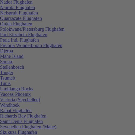
Nador Flughafen
Nairobi Flughafen
Nelspruit Flughafen
Ouarzazate Flughafen
Oujda Flughafen
Polokwane/Pietersburg Flughafen
Port Elizabeth Flughafen
Praia Intl. Flughafen
Pretoria Wonderboom Flughafen
Djerba
Mahe Island
Sousse
Stellenbosch
Tanger
Tsumeb
Tunis
Umhlanga Rocks
Vacoas-Phoenix
Victoria (Seychellen)
Windhoek
Rabat Flughafen
Richards Bay Flughafen
Saint-Denis Flughafen
Seychellen Flughafen (Mahe)
Skukuza Flughafen