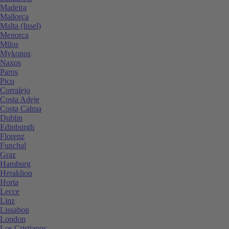
Madeira
Mallorca
Malta (Insel)
Menorca
Milos
Mykonos
Naxos
Paros
Pico
Corralejo
Costa Adeje
Costa Calma
Dublin
Edinburgh
Florenz
Funchal
Graz
Hamburg
Heraklion
Horta
Lecce
Linz
Lissabon
London
Los Cristianos