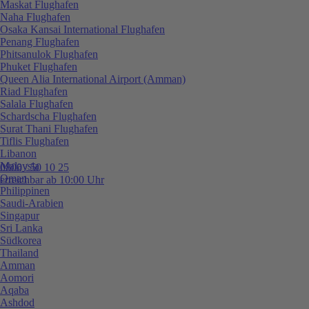
Maskat Flughafen
Naha Flughafen
Osaka Kansai International Flughafen
Penang Flughafen
Phitsanulok Flughafen
Phuket Flughafen
Queen Alia International Airport (Amman)
Riad Flughafen
Salala Flughafen
Schardscha Flughafen
Surat Thani Flughafen
Tiflis Flughafen
Libanon
Malaysia
0800 / 50 10 25
Oman
erreichbar ab 10:00 Uhr
Philippinen
Saudi-Arabien
Singapur
Sri Lanka
Südkorea
Thailand
Amman
Aomori
Aqaba
Ashdod