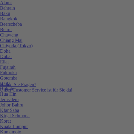
Atami
Bahrain
Baku
Bangkok
Beerscheba
Beirut
Chaweng
Chiang Mai
Chiyoda (Tokyo)
Doha
Dubai
Eilat
Fujairah
Fukuoka
Gotemba
Haifa
Haben Sie Fragen?
Hokuto
Unser Customer Service ist für Sie da!
Hua Hin
Jerusalem
Johor Bahru
Kfar Saba
Kirjat Schmona
Korat
Kuala Lumpur
Kumamoto