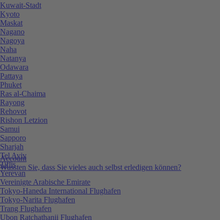
Kuwait-Stadt
Kyoto
Maskat
Nagano
Nagoya
Naha
Natanya
Odawara
Pattaya
Phuket
Ras al-Chaima
Rayong
Rehovot
Rishon Letzion
Samui
Sapporo
Sharjah
Tel Aviv
Account
Tiflis
Wussten Sie, dass Sie vieles auch selbst erledigen können?
Yerevan
Vereinigte Arabische Emirate
Tokyo-Haneda International Flughafen
Tokyo-Narita Flughafen
Trang Flughafen
Ubon Ratchathanii Flughafen