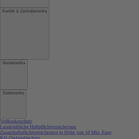
Karibik & Zentralamerika
Nordamerika
Südamerika
Vollkaskoschutz
Landesübliche Haftpflichtversicherung
Zusatzhaftpflichtversicherung in Höhe von 10 Mio. Euro
Kfz-Diebstahlschutz