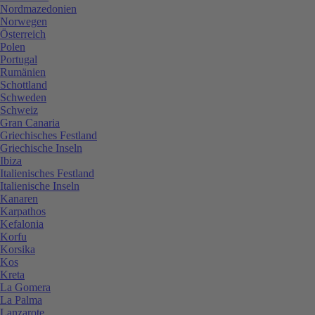
Nordmazedonien
Norwegen
Österreich
Polen
Portugal
Rumänien
Schottland
Schweden
Schweiz
Gran Canaria
Griechisches Festland
Griechische Inseln
Ibiza
Italienisches Festland
Italienische Inseln
Kanaren
Karpathos
Kefalonia
Korfu
Korsika
Kos
Kreta
La Gomera
La Palma
Lanzarote