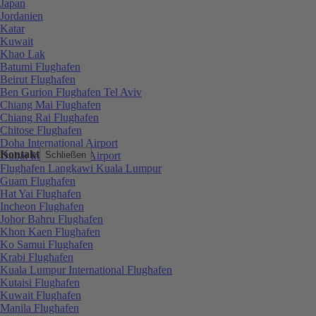
Japan
Jordanien
Katar
Kuwait
Khao Lak
Batumi Flughafen
Beirut Flughafen
Ben Gurion Flughafen Tel Aviv
Chiang Mai Flughafen
Chiang Rai Flughafen
Chitose Flughafen
Doha International Airport
Kontakt
Dubai International Airport
Schließen
Flughafen Langkawi Kuala Lumpur
Guam Flughafen
Hat Yai Flughafen
Incheon Flughafen
Johor Bahru Flughafen
Khon Kaen Flughafen
Ko Samui Flughafen
Krabi Flughafen
Kuala Lumpur International Flughafen
Kutaisi Flughafen
Kuwait Flughafen
Manila Flughafen