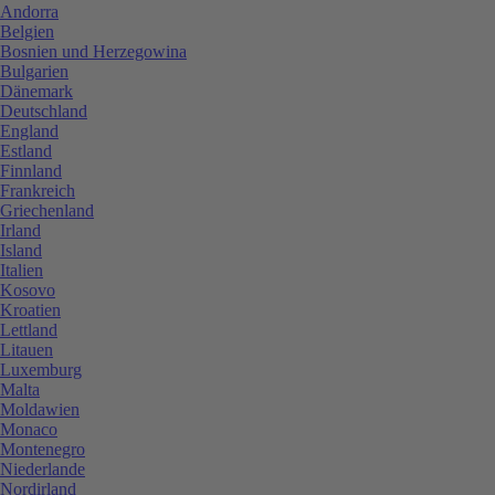
Andorra
Belgien
Bosnien und Herzegowina
Bulgarien
Dänemark
Deutschland
England
Estland
Finnland
Frankreich
Griechenland
Irland
Island
Italien
Kosovo
Kroatien
Lettland
Litauen
Luxemburg
Malta
Moldawien
Monaco
Montenegro
Niederlande
Nordirland