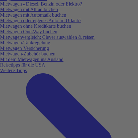
Mietwagen - Diesel, Benzin oder Elektro?
Mietwagen mit Allrad buchen
Mietwagen mit Automatik buchen
Mietwagen oder eigenes Auto im Urlaub?
Mietwagen ohne Kreditkarte buchen
Mietwagen One-Way buchen
Mietwagenvergleich: Clever auswählen & reisen
Mietwagen-Tankregelung
Mietwagen-Versicherung
Mietwagen-Zubehör buchen
Mit dem Mietwagen ins Ausland
Reisetipps für die USA
Weitere Tipps