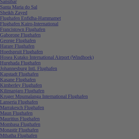
Sansibar
Santa Maria do Sal
Sheikh Zayed
Flughafen Enfidha-Hammamet
Flughafen Kairo-International
Francistown Flughafen
Gaborone Flughafen
George Flughafen
Harare Flughafen
Hoedspruit Flughafen
Hosea Kutako International Airport (Windhoek)
Hurghada Flughafen
Johannesburg Intl. Flughafen
Kapstadt Flughafen
Kasane Flughafen
Kimberley Flughafen
Kilimanjaro Flughafen
Kruger Mpumalanga International Flughafen
Lanseria Flughafen
Marrakesch Flughafen
Maun Flughafen
Mauritius Flughafen
Mombasa Flughafen
Monastir Flughafen
Mthatha Flughafen