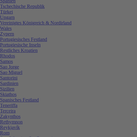
Spanien
Tschechische Republik
Türkei
Ungarn
Vereinigtes Königreich & Nordirland
Wales
Zypern
Portugiesisches Festland
Portugiesische Inseln
Restliches Kroatien
Rhodos
Samos
Sao Jorge
Sao Miguel
Santorini
Sardinien
Sizilien
Skiathos
Spanisches Festland
Teneriffa
Terceira
Zakynthos
Rethymnon
Reykjavík
Rom