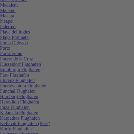
Madalena
Mailand
Malaga
Neapel
Palermo
Playa del Ingles
Playa Portinatx
Ponta Delgada
Porto
Portoferraio
Puerto de la Cruz
Düsseldorf Flughafen
Edinburgh Flughafen
Faro Flughafen
Florenz Flughafen
Fuerteventura Flughafen
Funchal Flughafen
Hamburg Flughafen
Heraklion Flughafen
Ibiza Flughafen
Kalamata Flughafen
Karpathos Flughafen
Keflavik Flughafen (KEF)
Korfu Flughafen