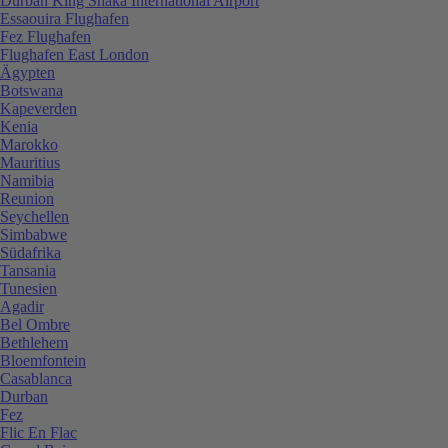
Durban King Shaka International Airport
Essaouira Flughafen
Fez Flughafen
Flughafen East London
Ägypten
Botswana
Kapeverden
Kenia
Marokko
Mauritius
Namibia
Reunion
Seychellen
Simbabwe
Südafrika
Tansania
Tunesien
Agadir
Bel Ombre
Bethlehem
Bloemfontein
Casablanca
Durban
Fez
Flic En Flac