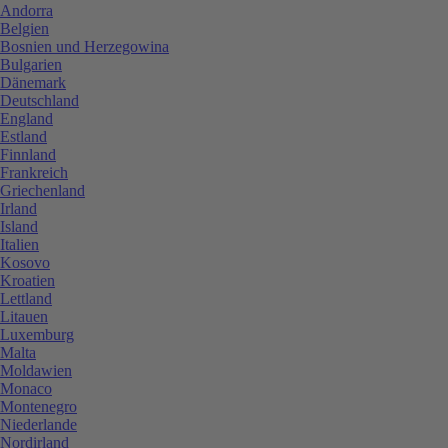
Andorra
Belgien
Bosnien und Herzegowina
Bulgarien
Dänemark
Deutschland
England
Estland
Finnland
Frankreich
Griechenland
Irland
Island
Italien
Kosovo
Kroatien
Lettland
Litauen
Luxemburg
Malta
Moldawien
Monaco
Montenegro
Niederlande
Nordirland