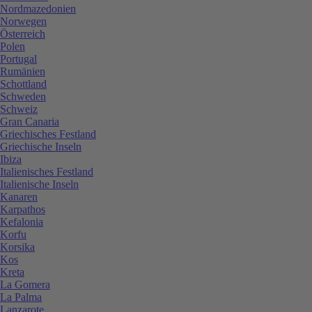
Nordmazedonien
Norwegen
Österreich
Polen
Portugal
Rumänien
Schottland
Schweden
Schweiz
Gran Canaria
Griechisches Festland
Griechische Inseln
Ibiza
Italienisches Festland
Italienische Inseln
Kanaren
Karpathos
Kefalonia
Korfu
Korsika
Kos
Kreta
La Gomera
La Palma
Lanzarote