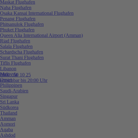
Maskat Flughafen
Naha Flughafen
Osaka Kansai International Flughafen
Penang Flughafen
Phitsanulok Flughafen
Phuket Flughafen
Queen Alia International Airport (Amman)
Riad Flughafen
Salala Flughafen
Schardscha Flughafen
Surat Thani Flughafen
Tiflis Flughafen
Libanon
Malaysia
0800 / 50 10 25
Oman
erreichbar bis 20:00 Uhr
Philippinen
Saudi-Arabien
Singapur
Sri Lanka
Südkorea
Thailand
Amman
Aomori
Aqaba
Ashdod