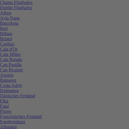
Chania Flughafen
Dublin Flughafen
Athen
Ayia Napa
Barcelona
Bari
Bilbao
Bristol
Cagliari
Cala d'Or
Cala Millor
Cala Rajada
Can Pastilla
Can Picafort
Azoren
Balearen
Costa Adeje
Dalmatien
Dänisches Festland
Elba
Faial
Flores
Französisches Festland
Fuerteventura
Albanien