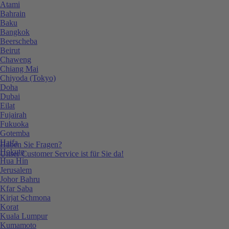
Atami
Bahrain
Baku
Bangkok
Beerscheba
Beirut
Chaweng
Chiang Mai
Chiyoda (Tokyo)
Doha
Dubai
Eilat
Fujairah
Fukuoka
Gotemba
Haifa
Haben Sie Fragen?
Hokuto
Unser Customer Service ist für Sie da!
Hua Hin
Jerusalem
Johor Bahru
Kfar Saba
Kirjat Schmona
Korat
Kuala Lumpur
Kumamoto