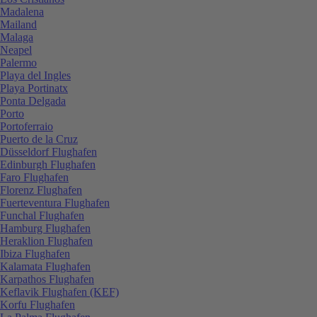
Madalena
Mailand
Malaga
Neapel
Palermo
Playa del Ingles
Playa Portinatx
Ponta Delgada
Porto
Portoferraio
Puerto de la Cruz
Düsseldorf Flughafen
Edinburgh Flughafen
Faro Flughafen
Florenz Flughafen
Fuerteventura Flughafen
Funchal Flughafen
Hamburg Flughafen
Heraklion Flughafen
Ibiza Flughafen
Kalamata Flughafen
Karpathos Flughafen
Keflavik Flughafen (KEF)
Korfu Flughafen