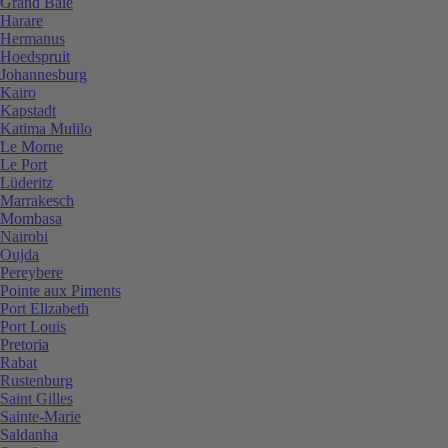
Grand Baie
Harare
Hermanus
Hoedspruit
Johannesburg
Kairo
Kapstadt
Katima Mulilo
Le Morne
Le Port
Lüderitz
Marrakesch
Mombasa
Nairobi
Oujda
Pereybere
Pointe aux Piments
Port Elizabeth
Port Louis
Pretoria
Rabat
Rustenburg
Saint Gilles
Sainte-Marie
Saldanha