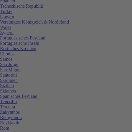
Spanien
Tschechische Republik
Türkei
Ungarn
Vereinigtes Königreich & Nordirland
Wales
Zypern
Portugiesisches Festland
Portugiesische Inseln
Restliches Kroatien
Rhodos
Samos
Sao Jorge
Sao Miguel
Santorini
Sardinien
Sizilien
Skiathos
Spanisches Festland
Teneriffa
Terceira
Zakynthos
Rethymnon
Reykjavík
Rom