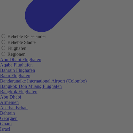
Beliebte Reiseländer
Beliebte Städte
Flughäfen
Regionen
Abu Dhabi Flughafen
Aqaba Flughafen
Bahrain Flughafen
Baku Flughafen
Bandaranaike International Airport (Colombo)
Bangkok-Don Muang Flughafen
Bangkok Flughafen
Abu Dhabi
Armenien
Aserbaidschan
Bahrain
Georgien
Guam
Israel