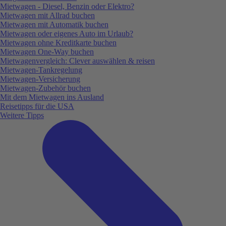
Mietwagen - Diesel, Benzin oder Elektro?
Mietwagen mit Allrad buchen
Mietwagen mit Automatik buchen
Mietwagen oder eigenes Auto im Urlaub?
Mietwagen ohne Kreditkarte buchen
Mietwagen One-Way buchen
Mietwagenvergleich: Clever auswählen & reisen
Mietwagen-Tankregelung
Mietwagen-Versicherung
Mietwagen-Zubehör buchen
Mit dem Mietwagen ins Ausland
Reisetipps für die USA
Weitere Tipps