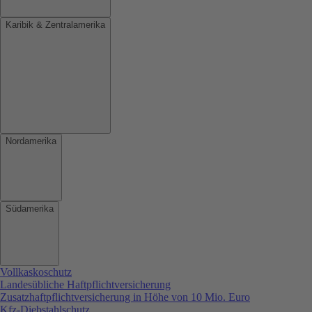
Karibik & Zentralamerika
Nordamerika
Südamerika
Vollkaskoschutz
Landesübliche Haftpflichtversicherung
Zusatzhaftpflichtversicherung in Höhe von 10 Mio. Euro
Kfz-Diebstahlschutz