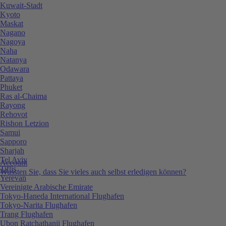
Kuwait-Stadt
Kyoto
Maskat
Nagano
Nagoya
Naha
Natanya
Odawara
Pattaya
Phuket
Ras al-Chaima
Rayong
Rehovot
Rishon Letzion
Samui
Sapporo
Sharjah
Tel Aviv
Account
Tiflis
Wussten Sie, dass Sie vieles auch selbst erledigen können?
Yerevan
Vereinigte Arabische Emirate
Tokyo-Haneda International Flughafen
Tokyo-Narita Flughafen
Trang Flughafen
Ubon Ratchathanii Flughafen