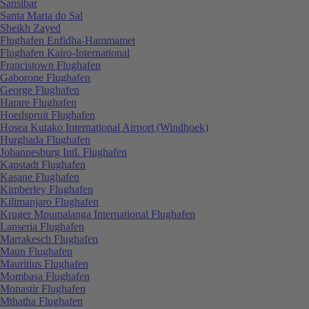
Sansibar
Santa Maria do Sal
Sheikh Zayed
Flughafen Enfidha-Hammamet
Flughafen Kairo-International
Francistown Flughafen
Gaborone Flughafen
George Flughafen
Harare Flughafen
Hoedspruit Flughafen
Hosea Kutako International Airport (Windhoek)
Hurghada Flughafen
Johannesburg Intl. Flughafen
Kapstadt Flughafen
Kasane Flughafen
Kimberley Flughafen
Kilimanjaro Flughafen
Kruger Mpumalanga International Flughafen
Lanseria Flughafen
Marrakesch Flughafen
Maun Flughafen
Mauritius Flughafen
Mombasa Flughafen
Monastir Flughafen
Mthatha Flughafen