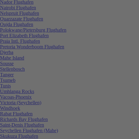
Nador Flughafen
Nairobi Flughafen
Nelspruit Flughafen
Ouarzazate Flughafen
Oujda Flughafen
Polokwane/Pietersburg Flughafen
Port Elizabeth Flughafen
Praia Intl. Flughafen
Pretoria Wonderboom Flughafen
Djerba
Mahe Island
Sousse
Stellenbosch
Tanger
Tsumeb
Tunis
Umhlanga Rocks
Vacoas-Phoenix
Victoria (Seychellen)
Windhoek
Rabat Flughafen
Richards Bay Flughafen
Saint-Denis Flughafen
Seychellen Flughafen (Mahe)
Skukuza Flughafen