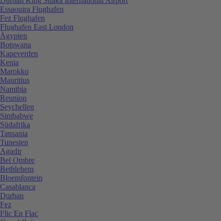
Durban King Shaka International Airport
Essaouira Flughafen
Fez Flughafen
Flughafen East London
Ägypten
Botswana
Kapeverden
Kenia
Marokko
Mauritius
Namibia
Reunion
Seychellen
Simbabwe
Südafrika
Tansania
Tunesien
Agadir
Bel Ombre
Bethlehem
Bloemfontein
Casablanca
Durban
Fez
Flic En Flac