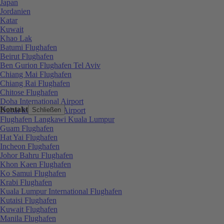
Japan
Jordanien
Katar
Kuwait
Khao Lak
Batumi Flughafen
Beirut Flughafen
Ben Gurion Flughafen Tel Aviv
Chiang Mai Flughafen
Chiang Rai Flughafen
Chitose Flughafen
Doha International Airport
Kontakt
Dubai International Airport
Schließen
Flughafen Langkawi Kuala Lumpur
Guam Flughafen
Hat Yai Flughafen
Incheon Flughafen
Johor Bahru Flughafen
Khon Kaen Flughafen
Ko Samui Flughafen
Krabi Flughafen
Kuala Lumpur International Flughafen
Kutaisi Flughafen
Kuwait Flughafen
Manila Flughafen