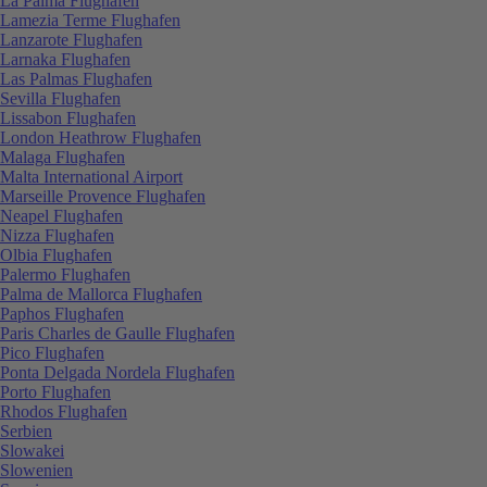
La Palma Flughafen
Lamezia Terme Flughafen
Lanzarote Flughafen
Larnaka Flughafen
Las Palmas Flughafen
Sevilla Flughafen
Lissabon Flughafen
London Heathrow Flughafen
Malaga Flughafen
Malta International Airport
Marseille Provence Flughafen
Neapel Flughafen
Nizza Flughafen
Olbia Flughafen
Palermo Flughafen
Palma de Mallorca Flughafen
Paphos Flughafen
Paris Charles de Gaulle Flughafen
Pico Flughafen
Ponta Delgada Nordela Flughafen
Porto Flughafen
Rhodos Flughafen
Serbien
Slowakei
Slowenien