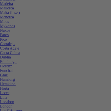
Madeira
Mallorca
Malta (Insel)
Menorca
Milos
Mykonos
Naxos
Paros
Pico
Corralejo
Costa Adeje
Costa Calma
Dublin
Edinburgh
Florenz
Funchal
Graz
Hamburg
Heraklion
Horta
Lecce
Linz
Lissabon
London
Los Cristianos