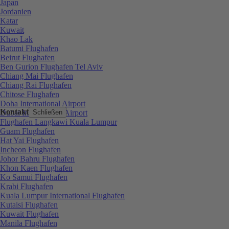
Japan
Jordanien
Katar
Kuwait
Khao Lak
Batumi Flughafen
Beirut Flughafen
Ben Gurion Flughafen Tel Aviv
Chiang Mai Flughafen
Chiang Rai Flughafen
Chitose Flughafen
Doha International Airport
Kontakt
Dubai International Airport
Schließen
Flughafen Langkawi Kuala Lumpur
Guam Flughafen
Hat Yai Flughafen
Incheon Flughafen
Johor Bahru Flughafen
Khon Kaen Flughafen
Ko Samui Flughafen
Krabi Flughafen
Kuala Lumpur International Flughafen
Kutaisi Flughafen
Kuwait Flughafen
Manila Flughafen