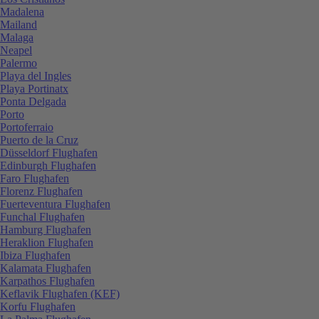
Madalena
Mailand
Malaga
Neapel
Palermo
Playa del Ingles
Playa Portinatx
Ponta Delgada
Porto
Portoferraio
Puerto de la Cruz
Düsseldorf Flughafen
Edinburgh Flughafen
Faro Flughafen
Florenz Flughafen
Fuerteventura Flughafen
Funchal Flughafen
Hamburg Flughafen
Heraklion Flughafen
Ibiza Flughafen
Kalamata Flughafen
Karpathos Flughafen
Keflavik Flughafen (KEF)
Korfu Flughafen