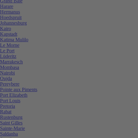
Grand Baie
Harare
Hermanus
Hoedspruit
Johannesburg
Kairo
Kapstadt
Katima Mulilo
Le Morne
Le Port
Lüderitz
Marrakesch
Mombasa
Nairobi
Oujda
Pereybere
Pointe aux Piments
Port Elizabeth
Port Louis
Pretoria
Rabat
Rustenburg
Saint Gilles
Sainte-Marie
Saldanha