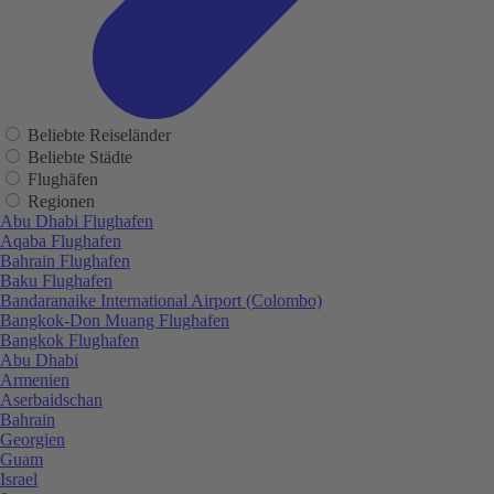
Beliebte Reiseländer
Beliebte Städte
Flughäfen
Regionen
Abu Dhabi Flughafen
Aqaba Flughafen
Bahrain Flughafen
Baku Flughafen
Bandaranaike International Airport (Colombo)
Bangkok-Don Muang Flughafen
Bangkok Flughafen
Abu Dhabi
Armenien
Aserbaidschan
Bahrain
Georgien
Guam
Israel