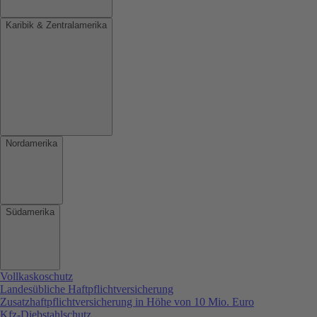
Karibik & Zentralamerika
Nordamerika
Südamerika
Vollkaskoschutz
Landesübliche Haftpflichtversicherung
Zusatzhaftpflichtversicherung in Höhe von 10 Mio. Euro
Kfz-Diebstahlschutz