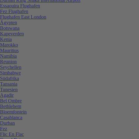
Durban King Shaka International Airport
Essaouira Flughafen
Fez Flughafen
Flughafen East London
Ägypten
Botswana
Kapeverden
Kenia
Marokko
Mauritius
Namibia
Reunion
Seychellen
Simbabwe
Südafrika
Tansania
Tunesien
Agadir
Bel Ombre
Bethlehem
Bloemfontein
Casablanca
Durban
Fez
Flic En Flac