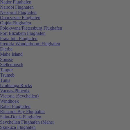
Nador Flughafen
Nairobi Flughafen
Nelspruit Flughafen
Ouarzazate Flughafen
Oujda Flughafen
Polokwane/Pietersburg Flughafen
Port Elizabeth Flughafen
Praia Intl. Flughafen
Pretoria Wonderboom Flughafen
Djerba
Mahe Island
Sousse
Stellenbosch
Tanger
Tsumeb
Tunis
Umhlanga Rocks
Vacoas-Phoenix
Victoria (Seychellen)
Windhoek
Rabat Flughafen
Richards Bay Flughafen
Saint-Denis Flughafen
Seychellen Flughafen (Mahe)
Skukuza Flughafen