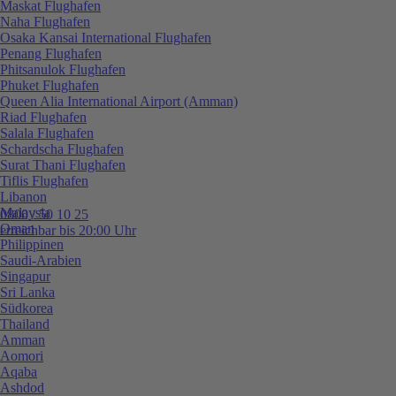
Maskat Flughafen
Naha Flughafen
Osaka Kansai International Flughafen
Penang Flughafen
Phitsanulok Flughafen
Phuket Flughafen
Queen Alia International Airport (Amman)
Riad Flughafen
Salala Flughafen
Schardscha Flughafen
Surat Thani Flughafen
Tiflis Flughafen
Libanon
Malaysia
0800 / 50 10 25
Oman
erreichbar bis 20:00 Uhr
Philippinen
Saudi-Arabien
Singapur
Sri Lanka
Südkorea
Thailand
Amman
Aomori
Aqaba
Ashdod