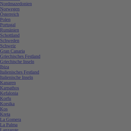
Nordmazedonien
Norwegen
Österreich
Polen
Portugal
Rumänien
Schottland
Schweden
Schweiz
Gran Canaria
Griechisches Festland
Griechische Inseln
Ibiza
Italienisches Festland
Italienische Inseln
Kanaren
Karpathos
Kefalonia
Korfu
Korsika
Kos
Kreta
La Gomera
La Palma
Lanzarote