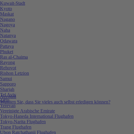
Kuwait-Stadt
Kyoto
Maskat
Nagano
Nagoya
Naha
Natanya
Odawara
Pattaya
Phuket
Ras al-Chaima
Rayong
Rehovot
Rishon Letzion
Samui
Sapporo
Sharjah
Tel Aviv
Account
Tiflis
Wussten Sie, dass Sie vieles auch selbst erledigen können?
Yerevan
Vereinigte Arabische Emirate
Tokyo-Haneda International Flughafen
Tokyo-Narita Flughafen
Trang Flughafen
Ubon Ratchathanii Flughafen