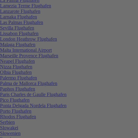
La Palma Flughafen
Lamezia Terme Flughafen
Lanzarote Flughafen
Larnaka Flughafen
Las Palmas Flughafen
Sevilla Flughafen
Lissabon Flughafen
London Heathrow Flughafen
Malaga Flughafen
Malta International Airport
Marseille Provence Flughafen
Neapel Flughafen
Nizza Flughafen
Olbia Flughafen
Palermo Flughafen
Palma de Mallorca Flughafen
Paphos Flughafen
Paris Charles de Gaulle Flughafen
Pico Flughafen
Ponta Delgada Nordela Flughafen
Porto Flughafen
Rhodos Flughafen
Serbien
Slowakei
Slowenien