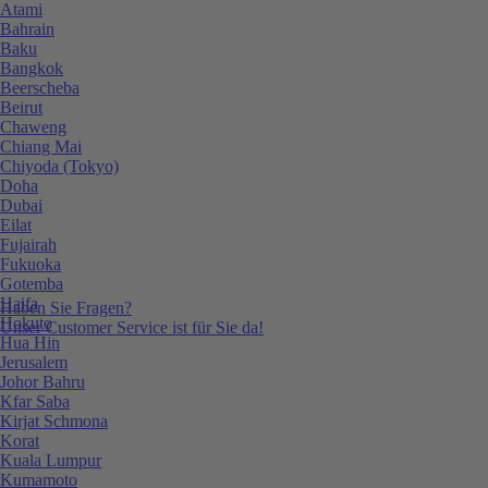
Atami
Bahrain
Baku
Bangkok
Beerscheba
Beirut
Chaweng
Chiang Mai
Chiyoda (Tokyo)
Doha
Dubai
Eilat
Fujairah
Fukuoka
Gotemba
Haifa
Haben Sie Fragen?
Hokuto
Unser Customer Service ist für Sie da!
Hua Hin
Jerusalem
Johor Bahru
Kfar Saba
Kirjat Schmona
Korat
Kuala Lumpur
Kumamoto