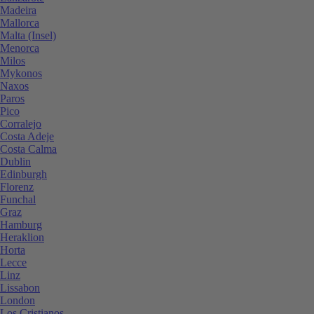
Madeira
Mallorca
Malta (Insel)
Menorca
Milos
Mykonos
Naxos
Paros
Pico
Corralejo
Costa Adeje
Costa Calma
Dublin
Edinburgh
Florenz
Funchal
Graz
Hamburg
Heraklion
Horta
Lecce
Linz
Lissabon
London
Los Cristianos