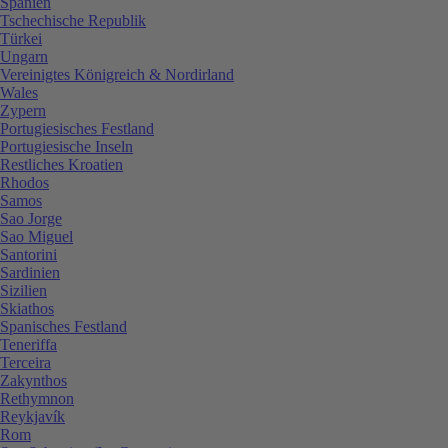
Spanien
Tschechische Republik
Türkei
Ungarn
Vereinigtes Königreich & Nordirland
Wales
Zypern
Portugiesisches Festland
Portugiesische Inseln
Restliches Kroatien
Rhodos
Samos
Sao Jorge
Sao Miguel
Santorini
Sardinien
Sizilien
Skiathos
Spanisches Festland
Teneriffa
Terceira
Zakynthos
Rethymnon
Reykjavík
Rom