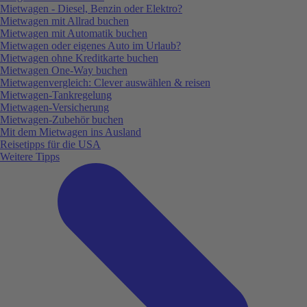
Mietwagen - Diesel, Benzin oder Elektro?
Mietwagen mit Allrad buchen
Mietwagen mit Automatik buchen
Mietwagen oder eigenes Auto im Urlaub?
Mietwagen ohne Kreditkarte buchen
Mietwagen One-Way buchen
Mietwagenvergleich: Clever auswählen & reisen
Mietwagen-Tankregelung
Mietwagen-Versicherung
Mietwagen-Zubehör buchen
Mit dem Mietwagen ins Ausland
Reisetipps für die USA
Weitere Tipps