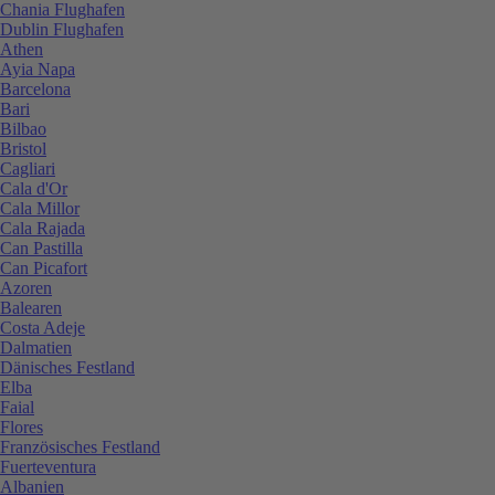
Chania Flughafen
Dublin Flughafen
Athen
Ayia Napa
Barcelona
Bari
Bilbao
Bristol
Cagliari
Cala d'Or
Cala Millor
Cala Rajada
Can Pastilla
Can Picafort
Azoren
Balearen
Costa Adeje
Dalmatien
Dänisches Festland
Elba
Faial
Flores
Französisches Festland
Fuerteventura
Albanien