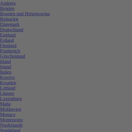
Andorra
Belgien
Bosnien und Herzegowina
Bulgarien
Dänemark
Deutschland
England
Estland
Finnland
Frankreich
Griechenland
Irland
Island
Italien
Kosovo
Kroatien
Lettland
Litauen
Luxemburg
Malta
Moldawien
Monaco
Montenegro
Niederlande
Nordirland