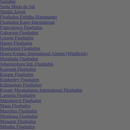
Sansibar
Santa Maria do Sal
Sheikh Zayed
Flughafen Enfidha-Hammamet
Flughafen Kairo-International
Francistown Flughafen
Gaborone Flughafen
George Flughafen
Harare Flughafen
Hoedspruit Flughafen
Hosea Kutako International Airport (Windhoek)
Hurghada Flughafen
Johannesburg Intl. Flughafen
Kapstadt Flughafen
Kasane Flughafen
Kimberley Flughafen
Kilimanjaro Flughafen
Kruger Mpumalanga International Flughafen
Lanseria Flughafen
Marrakesch Flughafen
Maun Flughafen
Mauritius Flughafen
Mombasa Flughafen
Monastir Flughafen
Mthatha Flughafen