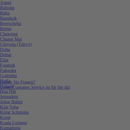
Atami
Bahrain
Baku
Bangkok
Beerscheba
Beirut
Chaweng
Chiang Mai
Chiyoda (Tokyo)
Doha
Dubai
Eilat
Fujairah
Fukuoka
Gotemba
Haifa
Haben Sie Fragen?
Hokuto
Unser Customer Service ist für Sie da!
Hua Hin
Jerusalem
Johor Bahru
Kfar Saba
Kirjat Schmona
Korat
Kuala Lumpur
Kumamoto