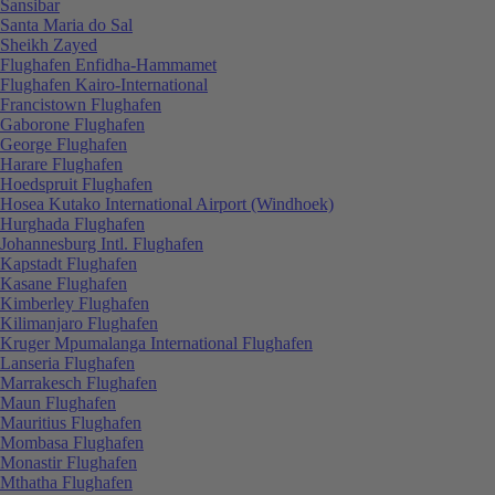
Sansibar
Santa Maria do Sal
Sheikh Zayed
Flughafen Enfidha-Hammamet
Flughafen Kairo-International
Francistown Flughafen
Gaborone Flughafen
George Flughafen
Harare Flughafen
Hoedspruit Flughafen
Hosea Kutako International Airport (Windhoek)
Hurghada Flughafen
Johannesburg Intl. Flughafen
Kapstadt Flughafen
Kasane Flughafen
Kimberley Flughafen
Kilimanjaro Flughafen
Kruger Mpumalanga International Flughafen
Lanseria Flughafen
Marrakesch Flughafen
Maun Flughafen
Mauritius Flughafen
Mombasa Flughafen
Monastir Flughafen
Mthatha Flughafen