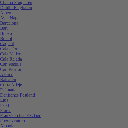
Chania Flughafen
Dublin Flughafen
Athen
Ayia Napa
Barcelona
Bari
Bilbao
Bristol
Cagliari
Cala d'Or
Cala Millor
Cala Rajada
Can Pastilla
Can Picafort
Azoren
Balearen
Costa Adeje
Dalmatien
Dänisches Festland
Elba
Faial
Flores
Französisches Festland
Fuerteventura
Albanien