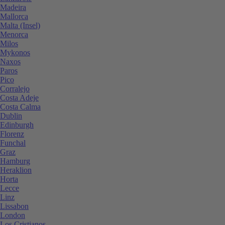
Madeira
Mallorca
Malta (Insel)
Menorca
Milos
Mykonos
Naxos
Paros
Pico
Corralejo
Costa Adeje
Costa Calma
Dublin
Edinburgh
Florenz
Funchal
Graz
Hamburg
Heraklion
Horta
Lecce
Linz
Lissabon
London
Los Cristianos