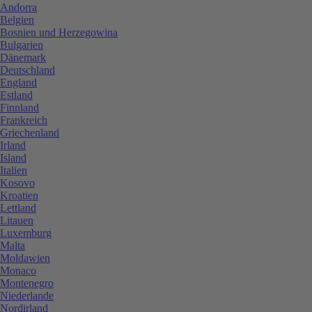
Andorra
Belgien
Bosnien und Herzegowina
Bulgarien
Dänemark
Deutschland
England
Estland
Finnland
Frankreich
Griechenland
Irland
Island
Italien
Kosovo
Kroatien
Lettland
Litauen
Luxemburg
Malta
Moldawien
Monaco
Montenegro
Niederlande
Nordirland