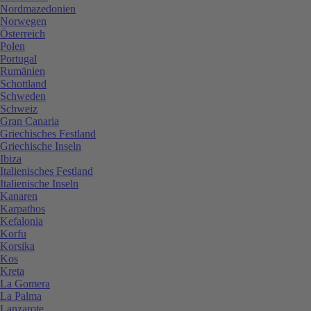
Nordmazedonien
Norwegen
Österreich
Polen
Portugal
Rumänien
Schottland
Schweden
Schweiz
Gran Canaria
Griechisches Festland
Griechische Inseln
Ibiza
Italienisches Festland
Italienische Inseln
Kanaren
Karpathos
Kefalonia
Korfu
Korsika
Kos
Kreta
La Gomera
La Palma
Lanzarote