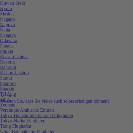
Kuwait-Stadt
Kyoto
Maskat
Nagano
Nagoya
Naha
Natanya
Odawara
Pattaya
Phuket
Ras al-Chaima
Rayong
Rehovot
Rishon Letzion
Samui
Sapporo
Sharjah
Tel Aviv
Account
Tiflis
Wussten Sie, dass Sie vieles auch selbst erledigen können?
Yerevan
Vereinigte Arabische Emirate
Tokyo-Haneda International Flughafen
Tokyo-Narita Flughafen
Trang Flughafen
Ubon Ratchathanii Flughafen