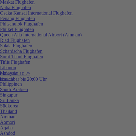
Maskat Flughafen
Naha Flughafen
Osaka Kansai International Flughafen
Penang Flughafen
Phitsanulok Flughafen
Phuket Flughafen
Queen Alia International Airport (Amman)
Riad Flughafen
Salala Flughafen
Schardscha Flughafen
Surat Thani Flughafen
Tiflis Flughafen
Libanon
Malaysia
0800 / 50 10 25
Oman
erreichbar bis 20:00 Uhr
Philippinen
Saudi-Arabien
Singapur
Sri Lanka
Südkorea
Thailand
Amman
Aomori
Aqaba
Ashdod