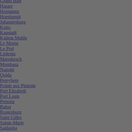
Grand Baie
Harare
Hermanus
Hoedspruit
Johannesburg
Kairo
Kapstadt
Katima Mulilo
Le Morne
Le Port
Lüderitz
Marrakesch
Mombasa
Nairobi
Oujda
Pereybere
Pointe aux Piments
Port Elizabeth
Port Louis
Pretoria
Rabat
Rustenburg
Saint Gilles
Sainte-Marie
Saldanha