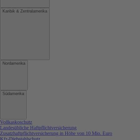
Karibik & Zentralamerika
Nordamerika
Südamerika
Vollkaskoschutz
Landesübliche Haftpflichtversicherung
Zusatzhaftpflichtversicherung in Höhe von 10 Mio. Euro
Kfz-Diebstahlschutz