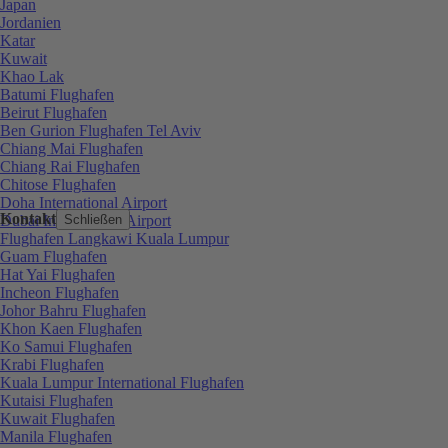
Japan
Jordanien
Katar
Kuwait
Khao Lak
Batumi Flughafen
Beirut Flughafen
Ben Gurion Flughafen Tel Aviv
Chiang Mai Flughafen
Chiang Rai Flughafen
Chitose Flughafen
Doha International Airport
Kontakt
Dubai International Airport
Schließen
Flughafen Langkawi Kuala Lumpur
Guam Flughafen
Hat Yai Flughafen
Incheon Flughafen
Johor Bahru Flughafen
Khon Kaen Flughafen
Ko Samui Flughafen
Krabi Flughafen
Kuala Lumpur International Flughafen
Kutaisi Flughafen
Kuwait Flughafen
Manila Flughafen