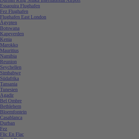
Durban King Shaka International Airport
Essaouira Flughafen
Fez Flughafen
Flughafen East London
Ägypten
Botswana
Kapeverden
Kenia
Marokko
Mauritius
Namibia
Reunion
Seychellen
Simbabwe
Südafrika
Tansania
Tunesien
Agadir
Bel Ombre
Bethlehem
Bloemfontein
Casablanca
Durban
Fez
Flic En Flac