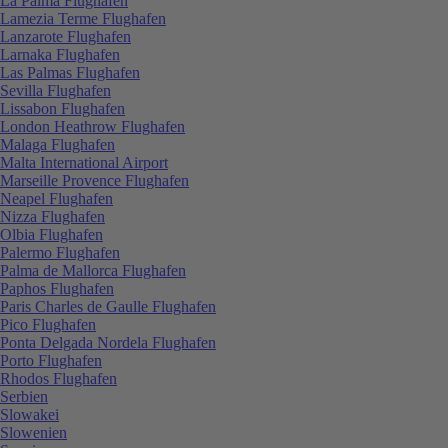
La Palma Flughafen
Lamezia Terme Flughafen
Lanzarote Flughafen
Larnaka Flughafen
Las Palmas Flughafen
Sevilla Flughafen
Lissabon Flughafen
London Heathrow Flughafen
Malaga Flughafen
Malta International Airport
Marseille Provence Flughafen
Neapel Flughafen
Nizza Flughafen
Olbia Flughafen
Palermo Flughafen
Palma de Mallorca Flughafen
Paphos Flughafen
Paris Charles de Gaulle Flughafen
Pico Flughafen
Ponta Delgada Nordela Flughafen
Porto Flughafen
Rhodos Flughafen
Serbien
Slowakei
Slowenien