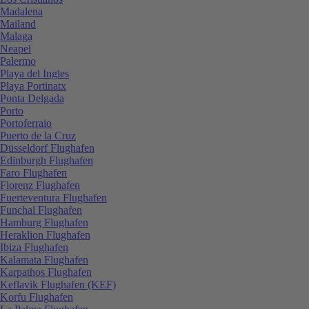
Madalena
Mailand
Malaga
Neapel
Palermo
Playa del Ingles
Playa Portinatx
Ponta Delgada
Porto
Portoferraio
Puerto de la Cruz
Düsseldorf Flughafen
Edinburgh Flughafen
Faro Flughafen
Florenz Flughafen
Fuerteventura Flughafen
Funchal Flughafen
Hamburg Flughafen
Heraklion Flughafen
Ibiza Flughafen
Kalamata Flughafen
Karpathos Flughafen
Keflavik Flughafen (KEF)
Korfu Flughafen