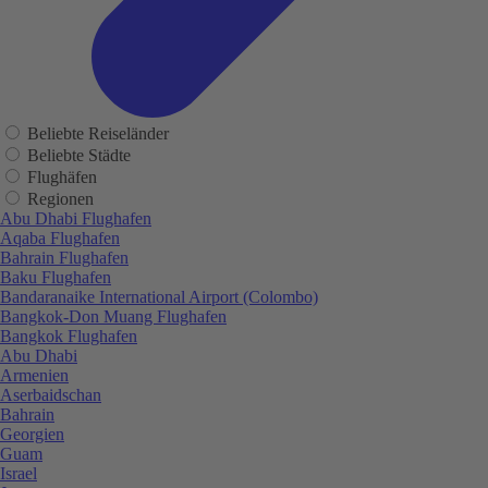
Beliebte Reiseländer
Beliebte Städte
Flughäfen
Regionen
Abu Dhabi Flughafen
Aqaba Flughafen
Bahrain Flughafen
Baku Flughafen
Bandaranaike International Airport (Colombo)
Bangkok-Don Muang Flughafen
Bangkok Flughafen
Abu Dhabi
Armenien
Aserbaidschan
Bahrain
Georgien
Guam
Israel