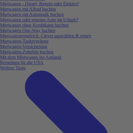
Mietwagen - Diesel, Benzin oder Elektro?
Mietwagen mit Allrad buchen
Mietwagen mit Automatik buchen
Mietwagen oder eigenes Auto im Urlaub?
Mietwagen ohne Kreditkarte buchen
Mietwagen One-Way buchen
Mietwagenvergleich: Clever auswählen & reisen
Mietwagen-Tankregelung
Mietwagen-Versicherung
Mietwagen-Zubehör buchen
Mit dem Mietwagen ins Ausland
Reisetipps für die USA
Weitere Tipps