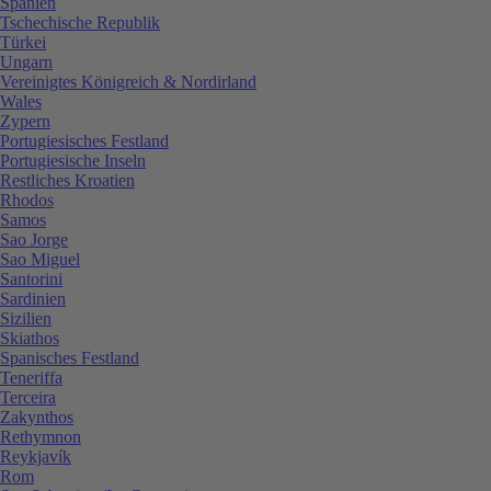
Spanien
Tschechische Republik
Türkei
Ungarn
Vereinigtes Königreich & Nordirland
Wales
Zypern
Portugiesisches Festland
Portugiesische Inseln
Restliches Kroatien
Rhodos
Samos
Sao Jorge
Sao Miguel
Santorini
Sardinien
Sizilien
Skiathos
Spanisches Festland
Teneriffa
Terceira
Zakynthos
Rethymnon
Reykjavík
Rom