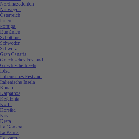
Nordmazedonien
Norwegen
Österreich
Polen
Portugal
Rumänien
Schottland
Schweden
Schweiz
Gran Canaria
Griechisches Festland
Griechische Inseln
Ibiza
Italienisches Festland
Italienische Inseln
Kanaren
Karpathos
Kefalonia
Korfu
Korsika
Kos
Kreta
La Gomera
La Palma
Lanzarote