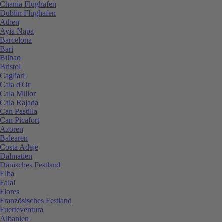
Chania Flughafen
Dublin Flughafen
Athen
Ayia Napa
Barcelona
Bari
Bilbao
Bristol
Cagliari
Cala d'Or
Cala Millor
Cala Rajada
Can Pastilla
Can Picafort
Azoren
Balearen
Costa Adeje
Dalmatien
Dänisches Festland
Elba
Faial
Flores
Französisches Festland
Fuerteventura
Albanien