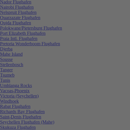
Nador Flughafen
Nairobi Flughafen
Nelspruit Flughafen
Ouarzazate Flughafen
Oujda Flughafen
Polokwane/Pietersburg Flughafen
Port Elizabeth Flughafen
Praia Intl. Flughafen
Pretoria Wonderboom Flughafen
Djerba
Mahe Island
Sousse
Stellenbosch
Tanger
Tsumeb
Tunis
Umhlanga Rocks
Vacoas-Phoenix
Victoria (Seychellen)
Windhoek
Rabat Flughafen
Richards Bay Flughafen
Saint-Denis Flughafen
Seychellen Flughafen (Mahe)
Skukuza Flughafen