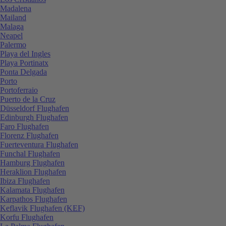
Madalena
Mailand
Malaga
Neapel
Palermo
Playa del Ingles
Playa Portinatx
Ponta Delgada
Porto
Portoferraio
Puerto de la Cruz
Düsseldorf Flughafen
Edinburgh Flughafen
Faro Flughafen
Florenz Flughafen
Fuerteventura Flughafen
Funchal Flughafen
Hamburg Flughafen
Heraklion Flughafen
Ibiza Flughafen
Kalamata Flughafen
Karpathos Flughafen
Keflavik Flughafen (KEF)
Korfu Flughafen