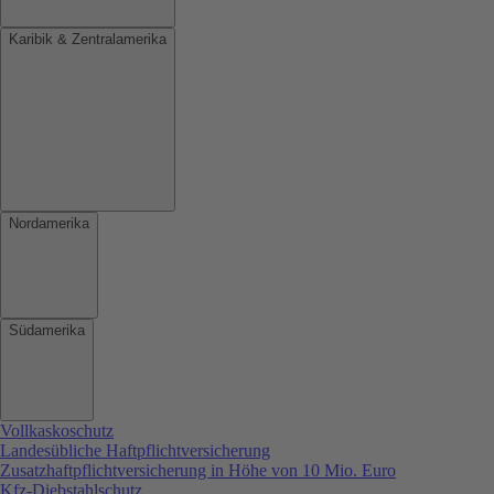
Karibik & Zentralamerika
Nordamerika
Südamerika
Vollkaskoschutz
Landesübliche Haftpflichtversicherung
Zusatzhaftpflichtversicherung in Höhe von 10 Mio. Euro
Kfz-Diebstahlschutz