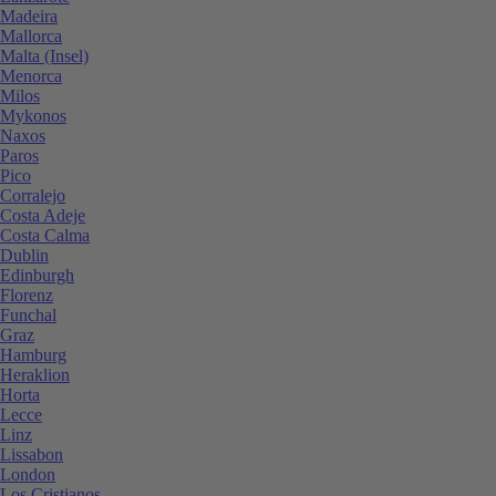
Madeira
Mallorca
Malta (Insel)
Menorca
Milos
Mykonos
Naxos
Paros
Pico
Corralejo
Costa Adeje
Costa Calma
Dublin
Edinburgh
Florenz
Funchal
Graz
Hamburg
Heraklion
Horta
Lecce
Linz
Lissabon
London
Los Cristianos