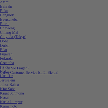
Atami
Bahrain
Baku
Bangkok
Beerscheba
Beirut
Chaweng
Chiang Mai
Chiyoda (Tokyo)
Doha
Dubai
Eilat
Fujairah
Fukuoka
Gotemba
Haifa
Haben Sie Fragen?
Hokuto
Unser Customer Service ist für Sie da!
Hua Hin
Jerusalem
Johor Bahru
Kfar Saba
Kirjat Schmona
Korat
Kuala Lumpur
Kumamoto