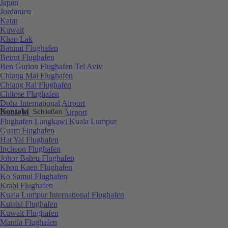
Japan
Jordanien
Katar
Kuwait
Khao Lak
Batumi Flughafen
Beirut Flughafen
Ben Gurion Flughafen Tel Aviv
Chiang Mai Flughafen
Chiang Rai Flughafen
Chitose Flughafen
Doha International Airport
Kontakt
Dubai International Airport
Schließen
Flughafen Langkawi Kuala Lumpur
Guam Flughafen
Hat Yai Flughafen
Incheon Flughafen
Johor Bahru Flughafen
Khon Kaen Flughafen
Ko Samui Flughafen
Krabi Flughafen
Kuala Lumpur International Flughafen
Kutaisi Flughafen
Kuwait Flughafen
Manila Flughafen