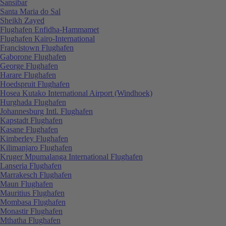
Sansibar
Santa Maria do Sal
Sheikh Zayed
Flughafen Enfidha-Hammamet
Flughafen Kairo-International
Francistown Flughafen
Gaborone Flughafen
George Flughafen
Harare Flughafen
Hoedspruit Flughafen
Hosea Kutako International Airport (Windhoek)
Hurghada Flughafen
Johannesburg Intl. Flughafen
Kapstadt Flughafen
Kasane Flughafen
Kimberley Flughafen
Kilimanjaro Flughafen
Kruger Mpumalanga International Flughafen
Lanseria Flughafen
Marrakesch Flughafen
Maun Flughafen
Mauritius Flughafen
Mombasa Flughafen
Monastir Flughafen
Mthatha Flughafen