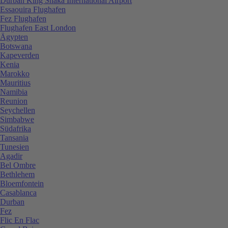
Durban King Shaka International Airport
Essaouira Flughafen
Fez Flughafen
Flughafen East London
Ägypten
Botswana
Kapeverden
Kenia
Marokko
Mauritius
Namibia
Reunion
Seychellen
Simbabwe
Südafrika
Tansania
Tunesien
Agadir
Bel Ombre
Bethlehem
Bloemfontein
Casablanca
Durban
Fez
Flic En Flac