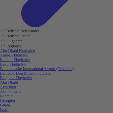
Beliebte Reiseländer
Beliebte Städte
Flughäfen
Regionen
Abu Dhabi Flughafen
Aqaba Flughafen
Bahrain Flughafen
Baku Flughafen
Bandaranaike International Airport (Colombo)
Bangkok-Don Muang Flughafen
Bangkok Flughafen
Abu Dhabi
Armenien
Aserbaidschan
Bahrain
Georgien
Guam
Israel