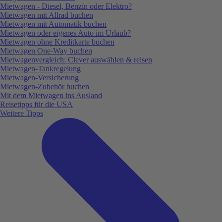
Mietwagen - Diesel, Benzin oder Elektro?
Mietwagen mit Allrad buchen
Mietwagen mit Automatik buchen
Mietwagen oder eigenes Auto im Urlaub?
Mietwagen ohne Kreditkarte buchen
Mietwagen One-Way buchen
Mietwagenvergleich: Clever auswählen & reisen
Mietwagen-Tankregelung
Mietwagen-Versicherung
Mietwagen-Zubehör buchen
Mit dem Mietwagen ins Ausland
Reisetipps für die USA
Weitere Tipps