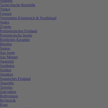
Spanien
Tschechische Republik
Türkei
Ungarn
Vereinigtes Königreich & Nordirland
Wales
Zypern
Portugiesisches Festland
Portugiesische Inseln
Restliches Kroatien
Rhodos
Samos
Sao Jorge
Sao Miguel
Santorini
Sardinien
Sizilien
Skiathos
Spanisches Festland
Teneriffa
Terceira
Zakynthos
Rethymnon
Reykjavík
Rom