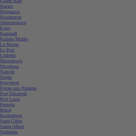
Grand Baie
Harare
Hermanus
Hoedspruit
Johannesburg
Kairo
Kapstadt
Katima Mulilo
Le Morne
Le Port
Lüderitz
Marrakesch
Mombasa
Nairobi
Oujda
Pereybere
Pointe aux Piments
Port Elizabeth
Port Louis
Pretoria
Rabat
Rustenburg
Saint Gilles
Sainte-Marie
Saldanha