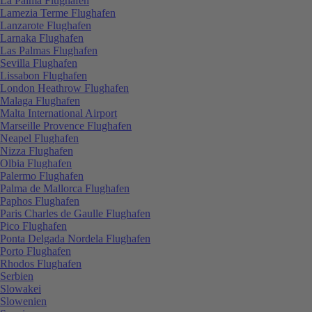
La Palma Flughafen
Lamezia Terme Flughafen
Lanzarote Flughafen
Larnaka Flughafen
Las Palmas Flughafen
Sevilla Flughafen
Lissabon Flughafen
London Heathrow Flughafen
Malaga Flughafen
Malta International Airport
Marseille Provence Flughafen
Neapel Flughafen
Nizza Flughafen
Olbia Flughafen
Palermo Flughafen
Palma de Mallorca Flughafen
Paphos Flughafen
Paris Charles de Gaulle Flughafen
Pico Flughafen
Ponta Delgada Nordela Flughafen
Porto Flughafen
Rhodos Flughafen
Serbien
Slowakei
Slowenien