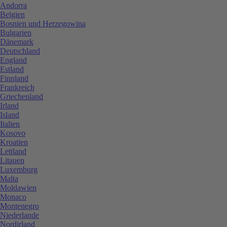
Andorra
Belgien
Bosnien und Herzegowina
Bulgarien
Dänemark
Deutschland
England
Estland
Finnland
Frankreich
Griechenland
Irland
Island
Italien
Kosovo
Kroatien
Lettland
Litauen
Luxemburg
Malta
Moldawien
Monaco
Montenegro
Niederlande
Nordirland