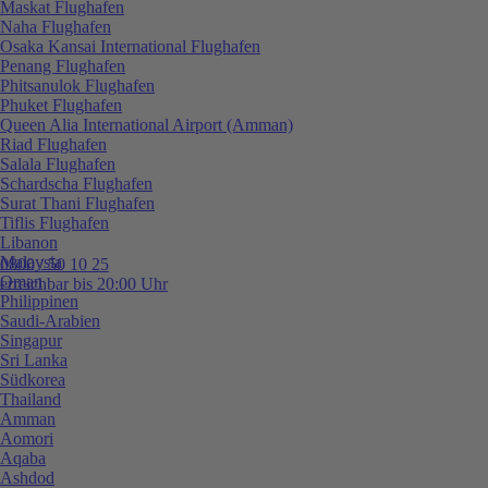
Maskat Flughafen
Naha Flughafen
Osaka Kansai International Flughafen
Penang Flughafen
Phitsanulok Flughafen
Phuket Flughafen
Queen Alia International Airport (Amman)
Riad Flughafen
Salala Flughafen
Schardscha Flughafen
Surat Thani Flughafen
Tiflis Flughafen
Libanon
Malaysia
0800 / 50 10 25
Oman
erreichbar bis 20:00 Uhr
Philippinen
Saudi-Arabien
Singapur
Sri Lanka
Südkorea
Thailand
Amman
Aomori
Aqaba
Ashdod