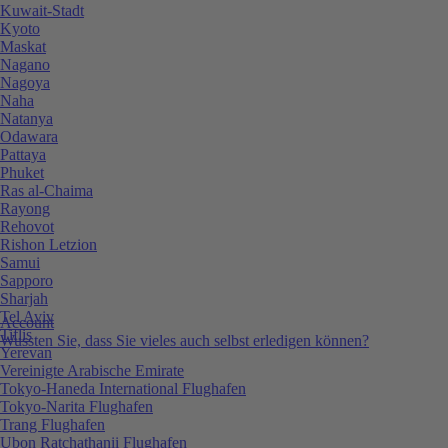
Kuwait-Stadt
Kyoto
Maskat
Nagano
Nagoya
Naha
Natanya
Odawara
Pattaya
Phuket
Ras al-Chaima
Rayong
Rehovot
Rishon Letzion
Samui
Sapporo
Sharjah
Tel Aviv
Account
Tiflis
Wussten Sie, dass Sie vieles auch selbst erledigen können?
Yerevan
Vereinigte Arabische Emirate
Tokyo-Haneda International Flughafen
Tokyo-Narita Flughafen
Trang Flughafen
Ubon Ratchathanii Flughafen