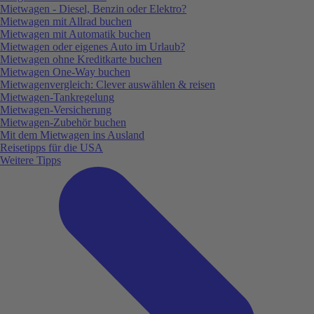
Mietwagen - Diesel, Benzin oder Elektro?
Mietwagen mit Allrad buchen
Mietwagen mit Automatik buchen
Mietwagen oder eigenes Auto im Urlaub?
Mietwagen ohne Kreditkarte buchen
Mietwagen One-Way buchen
Mietwagenvergleich: Clever auswählen & reisen
Mietwagen-Tankregelung
Mietwagen-Versicherung
Mietwagen-Zubehör buchen
Mit dem Mietwagen ins Ausland
Reisetipps für die USA
Weitere Tipps