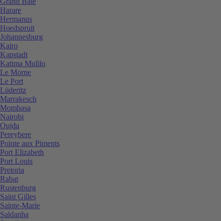
Grand Baie
Harare
Hermanus
Hoedspruit
Johannesburg
Kairo
Kapstadt
Katima Mulilo
Le Morne
Le Port
Lüderitz
Marrakesch
Mombasa
Nairobi
Oujda
Pereybere
Pointe aux Piments
Port Elizabeth
Port Louis
Pretoria
Rabat
Rustenburg
Saint Gilles
Sainte-Marie
Saldanha