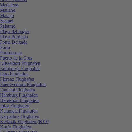
Madalena
Mailand
Malaga
Neapel
Palermo
Playa del Ingles
Playa Portinatx
Ponta Delgada
Porto
Portoferraio
Puerto de la Cruz
Düsseldorf Flughafen
Edinburgh Flughafen
Faro Flughafen
Florenz Flughafen
Fuerteventura Flughafen
Funchal Flughafen
Hamburg Flughafen
Heraklion Flughafen
Ibiza Flughafen
Kalamata Flughafen
Karpathos Flughafen
Keflavik Flughafen (KEF)
Korfu Flughafen