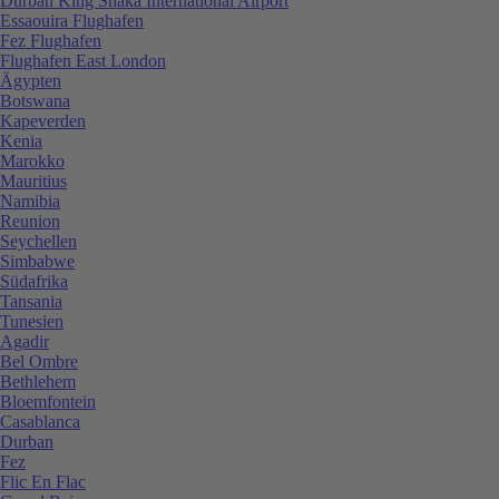
Durban King Shaka International Airport
Essaouira Flughafen
Fez Flughafen
Flughafen East London
Ägypten
Botswana
Kapeverden
Kenia
Marokko
Mauritius
Namibia
Reunion
Seychellen
Simbabwe
Südafrika
Tansania
Tunesien
Agadir
Bel Ombre
Bethlehem
Bloemfontein
Casablanca
Durban
Fez
Flic En Flac