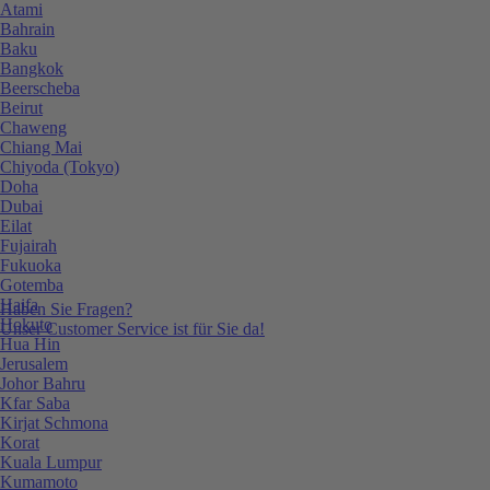
Atami
Bahrain
Baku
Bangkok
Beerscheba
Beirut
Chaweng
Chiang Mai
Chiyoda (Tokyo)
Doha
Dubai
Eilat
Fujairah
Fukuoka
Gotemba
Haifa
Haben Sie Fragen?
Hokuto
Unser Customer Service ist für Sie da!
Hua Hin
Jerusalem
Johor Bahru
Kfar Saba
Kirjat Schmona
Korat
Kuala Lumpur
Kumamoto