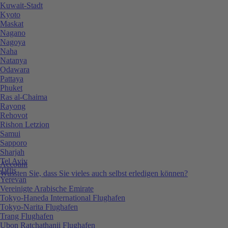
Kuwait-Stadt
Kyoto
Maskat
Nagano
Nagoya
Naha
Natanya
Odawara
Pattaya
Phuket
Ras al-Chaima
Rayong
Rehovot
Rishon Letzion
Samui
Sapporo
Sharjah
Tel Aviv
Account
Tiflis
Wussten Sie, dass Sie vieles auch selbst erledigen können?
Yerevan
Vereinigte Arabische Emirate
Tokyo-Haneda International Flughafen
Tokyo-Narita Flughafen
Trang Flughafen
Ubon Ratchathanii Flughafen