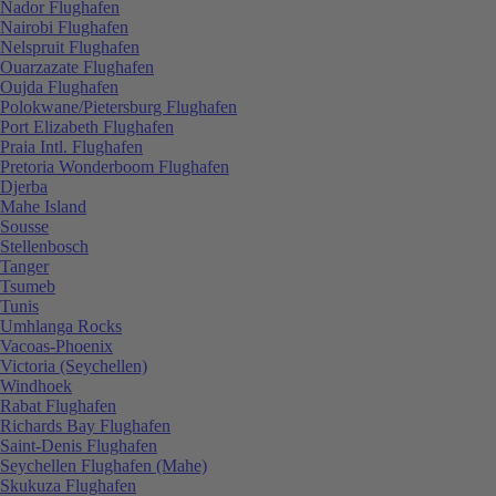
Nador Flughafen
Nairobi Flughafen
Nelspruit Flughafen
Ouarzazate Flughafen
Oujda Flughafen
Polokwane/Pietersburg Flughafen
Port Elizabeth Flughafen
Praia Intl. Flughafen
Pretoria Wonderboom Flughafen
Djerba
Mahe Island
Sousse
Stellenbosch
Tanger
Tsumeb
Tunis
Umhlanga Rocks
Vacoas-Phoenix
Victoria (Seychellen)
Windhoek
Rabat Flughafen
Richards Bay Flughafen
Saint-Denis Flughafen
Seychellen Flughafen (Mahe)
Skukuza Flughafen