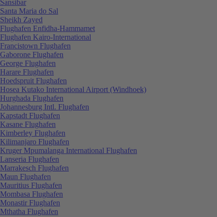
Sansibar
Santa Maria do Sal
Sheikh Zayed
Flughafen Enfidha-Hammamet
Flughafen Kairo-International
Francistown Flughafen
Gaborone Flughafen
George Flughafen
Harare Flughafen
Hoedspruit Flughafen
Hosea Kutako International Airport (Windhoek)
Hurghada Flughafen
Johannesburg Intl. Flughafen
Kapstadt Flughafen
Kasane Flughafen
Kimberley Flughafen
Kilimanjaro Flughafen
Kruger Mpumalanga International Flughafen
Lanseria Flughafen
Marrakesch Flughafen
Maun Flughafen
Mauritius Flughafen
Mombasa Flughafen
Monastir Flughafen
Mthatha Flughafen