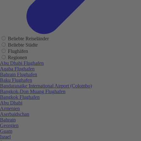
Beliebte Reiseländer
Beliebte Städte
Flughäfen
Regionen
Abu Dhabi Flughafen
Aqaba Flughafen
Bahrain Flughafen
Baku Flughafen
Bandaranaike International Airport (Colombo)
Bangkok-Don Muang Flughafen
Bangkok Flughafen
Abu Dhabi
Armenien
Aserbaidschan
Bahrain
Georgien
Guam
Israel