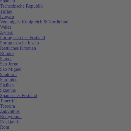
Spanien
Tschechische Republik
Türkei
Ungarn
Vereinigtes Königreich & Nordirland
Wales
Zypern
Portugiesisches Festland
Portugiesische Inseln
Restliches Kroatien
Rhodos
Samos
Sao Jorge
Sao Miguel
Santorini
Sardinien
Sizilien
Skiathos
Spanisches Festland
Teneriffa
Terceira
Zakynthos
Rethymnon
Reykjavík
Rom