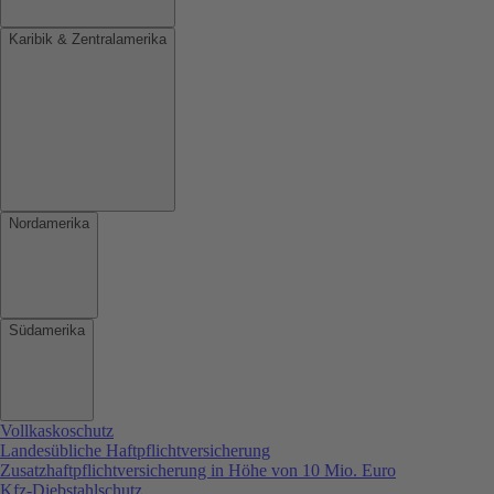
Karibik & Zentralamerika
Nordamerika
Südamerika
Vollkaskoschutz
Landesübliche Haftpflichtversicherung
Zusatzhaftpflichtversicherung in Höhe von 10 Mio. Euro
Kfz-Diebstahlschutz