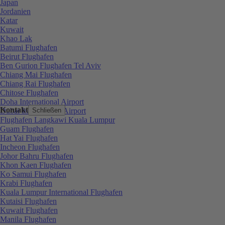
Japan
Jordanien
Katar
Kuwait
Khao Lak
Batumi Flughafen
Beirut Flughafen
Ben Gurion Flughafen Tel Aviv
Chiang Mai Flughafen
Chiang Rai Flughafen
Chitose Flughafen
Doha International Airport
Kontakt
Dubai International Airport
Schließen
Flughafen Langkawi Kuala Lumpur
Guam Flughafen
Hat Yai Flughafen
Incheon Flughafen
Johor Bahru Flughafen
Khon Kaen Flughafen
Ko Samui Flughafen
Krabi Flughafen
Kuala Lumpur International Flughafen
Kutaisi Flughafen
Kuwait Flughafen
Manila Flughafen