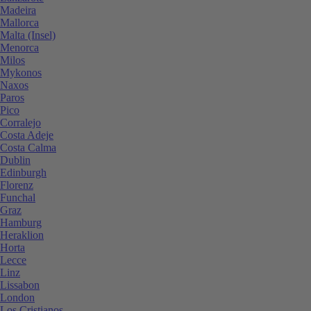
Madeira
Mallorca
Malta (Insel)
Menorca
Milos
Mykonos
Naxos
Paros
Pico
Corralejo
Costa Adeje
Costa Calma
Dublin
Edinburgh
Florenz
Funchal
Graz
Hamburg
Heraklion
Horta
Lecce
Linz
Lissabon
London
Los Cristianos