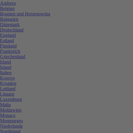
Andorra
Belgien
Bosnien und Herzegowina
Bulgarien
Dänemark
Deutschland
England
Estland
Finnland
Frankreich
Griechenland
Irland
Island
Italien
Kosovo
Kroatien
Lettland
Litauen
Luxemburg
Malta
Moldawien
Monaco
Montenegro
Niederlande
Nordirland