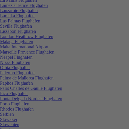
La Palma Flughafen
Lamezia Terme Flughafen
Lanzarote Flughafen
Larnaka Flughafen
Las Palmas Flughafen
Sevilla Flughafen
Lissabon Flughafen
London Heathrow Flughafen
Malaga Flughafen
Malta International Airport
Marseille Provence Flughafen
Neapel Flughafen
Nizza Flughafen
Olbia Flughafen
Palermo Flughafen
Palma de Mallorca Flughafen
Paphos Flughafen
Paris Charles de Gaulle Flughafen
Pico Flughafen
Ponta Delgada Nordela Flughafen
Porto Flughafen
Rhodos Flughafen
Serbien
Slowakei
Slowenien