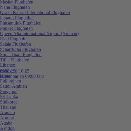
Maskat Flughafen
Naha Flughafen
Osaka Kansai International Flughafen
Penang Flughafen
Phitsanulok Flughafen
Phuket Flughafen
Queen Alia International Airport (Amman)
Riad Flughafen
Salala Flughafen
Schardscha Flughafen
Surat Thani Flughafen
Tiflis Flughafen
Libanon
Malaysia
0800 / 50 10 25
Oman
erreichbar ab 09:00 Uhr
Philippinen
Saudi-Arabien
Singapur
Sri Lanka
Südkorea
Thailand
Amman
Aomori
Aqaba
Ashdod