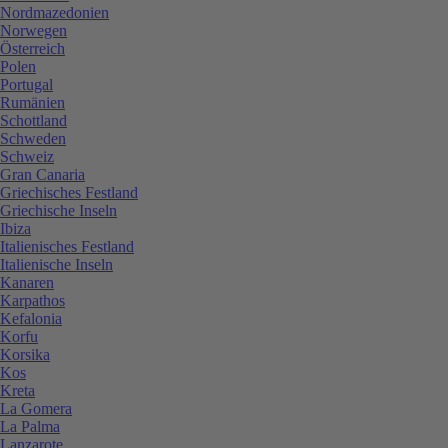
Nordmazedonien
Norwegen
Österreich
Polen
Portugal
Rumänien
Schottland
Schweden
Schweiz
Gran Canaria
Griechisches Festland
Griechische Inseln
Ibiza
Italienisches Festland
Italienische Inseln
Kanaren
Karpathos
Kefalonia
Korfu
Korsika
Kos
Kreta
La Gomera
La Palma
Lanzarote