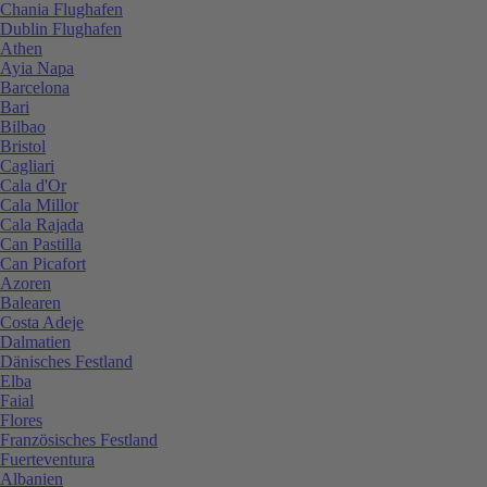
Chania Flughafen
Dublin Flughafen
Athen
Ayia Napa
Barcelona
Bari
Bilbao
Bristol
Cagliari
Cala d'Or
Cala Millor
Cala Rajada
Can Pastilla
Can Picafort
Azoren
Balearen
Costa Adeje
Dalmatien
Dänisches Festland
Elba
Faial
Flores
Französisches Festland
Fuerteventura
Albanien