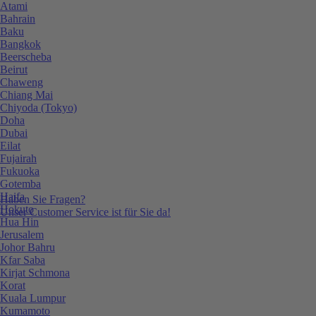
Atami
Bahrain
Baku
Bangkok
Beerscheba
Beirut
Chaweng
Chiang Mai
Chiyoda (Tokyo)
Doha
Dubai
Eilat
Fujairah
Fukuoka
Gotemba
Haifa
Haben Sie Fragen?
Hokuto
Unser Customer Service ist für Sie da!
Hua Hin
Jerusalem
Johor Bahru
Kfar Saba
Kirjat Schmona
Korat
Kuala Lumpur
Kumamoto