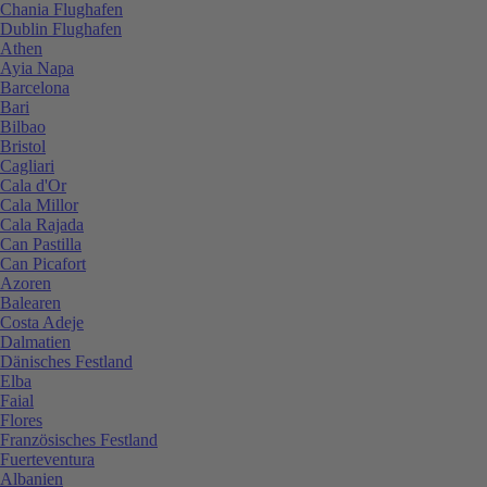
Chania Flughafen
Dublin Flughafen
Athen
Ayia Napa
Barcelona
Bari
Bilbao
Bristol
Cagliari
Cala d'Or
Cala Millor
Cala Rajada
Can Pastilla
Can Picafort
Azoren
Balearen
Costa Adeje
Dalmatien
Dänisches Festland
Elba
Faial
Flores
Französisches Festland
Fuerteventura
Albanien