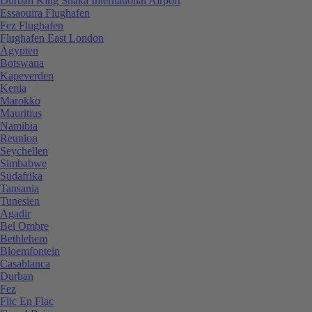
Durban King Shaka International Airport
Essaouira Flughafen
Fez Flughafen
Flughafen East London
Ägypten
Botswana
Kapeverden
Kenia
Marokko
Mauritius
Namibia
Reunion
Seychellen
Simbabwe
Südafrika
Tansania
Tunesien
Agadir
Bel Ombre
Bethlehem
Bloemfontein
Casablanca
Durban
Fez
Flic En Flac