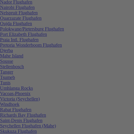
Nador Flughafen
Nairobi Flughafen
Nelspruit Flughafen
Ouarzazate Flughafen
Oujda Flughafen
Polokwane/Pietersburg Flughafen
Port Elizabeth Flughafen
Praia Intl. Flughafen
Pretoria Wonderboom Flughafen
Djerba
Mahe Island
Sousse
Stellenbosch
Tanger
Tsumeb
Tunis
Umhlanga Rocks
Vacoas-Phoenix
Victoria (Seychellen)
Windhoek
Rabat Flughafen
Richards Bay Flughafen
Saint-Denis Flughafen
Seychellen Flughafen (Mahe)
Skukuza Flughafen