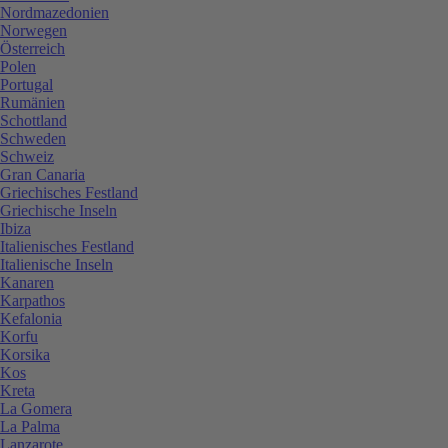
Nordmazedonien
Norwegen
Österreich
Polen
Portugal
Rumänien
Schottland
Schweden
Schweiz
Gran Canaria
Griechisches Festland
Griechische Inseln
Ibiza
Italienisches Festland
Italienische Inseln
Kanaren
Karpathos
Kefalonia
Korfu
Korsika
Kos
Kreta
La Gomera
La Palma
Lanzarote