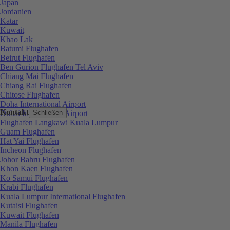
Japan
Jordanien
Katar
Kuwait
Khao Lak
Batumi Flughafen
Beirut Flughafen
Ben Gurion Flughafen Tel Aviv
Chiang Mai Flughafen
Chiang Rai Flughafen
Chitose Flughafen
Doha International Airport
Kontakt
Dubai International Airport
Schließen
Flughafen Langkawi Kuala Lumpur
Guam Flughafen
Hat Yai Flughafen
Incheon Flughafen
Johor Bahru Flughafen
Khon Kaen Flughafen
Ko Samui Flughafen
Krabi Flughafen
Kuala Lumpur International Flughafen
Kutaisi Flughafen
Kuwait Flughafen
Manila Flughafen