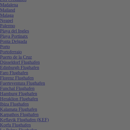
Madalena
Mailand
Malaga
Neapel
Palermo
Playa del Ingles
Playa Portinatx
Ponta Delgada
Porto
Portoferraio
Puerto de la Cruz
Düsseldorf Flughafen
Edinburgh Flughafen
Faro Flughafen
Florenz Flughafen
Fuerteventura Flughafen
Funchal Flughafen
Hamburg Flughafen
Heraklion Flughafen
Ibiza Flughafen
Kalamata Flughafen
Karpathos Flughafen
Keflavik Flughafen (KEF)
Korfu Flughafen