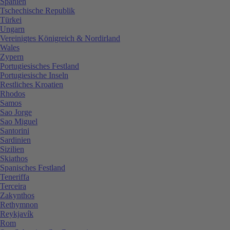
Spanien
Tschechische Republik
Türkei
Ungarn
Vereinigtes Königreich & Nordirland
Wales
Zypern
Portugiesisches Festland
Portugiesische Inseln
Restliches Kroatien
Rhodos
Samos
Sao Jorge
Sao Miguel
Santorini
Sardinien
Sizilien
Skiathos
Spanisches Festland
Teneriffa
Terceira
Zakynthos
Rethymnon
Reykjavík
Rom