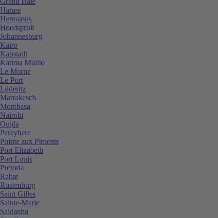
Grand Baie
Harare
Hermanus
Hoedspruit
Johannesburg
Kairo
Kapstadt
Katima Mulilo
Le Morne
Le Port
Lüderitz
Marrakesch
Mombasa
Nairobi
Oujda
Pereybere
Pointe aux Piments
Port Elizabeth
Port Louis
Pretoria
Rabat
Rustenburg
Saint Gilles
Sainte-Marie
Saldanha