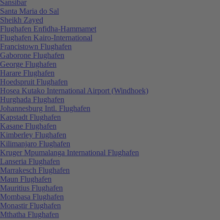
Sansibar
Santa Maria do Sal
Sheikh Zayed
Flughafen Enfidha-Hammamet
Flughafen Kairo-International
Francistown Flughafen
Gaborone Flughafen
George Flughafen
Harare Flughafen
Hoedspruit Flughafen
Hosea Kutako International Airport (Windhoek)
Hurghada Flughafen
Johannesburg Intl. Flughafen
Kapstadt Flughafen
Kasane Flughafen
Kimberley Flughafen
Kilimanjaro Flughafen
Kruger Mpumalanga International Flughafen
Lanseria Flughafen
Marrakesch Flughafen
Maun Flughafen
Mauritius Flughafen
Mombasa Flughafen
Monastir Flughafen
Mthatha Flughafen