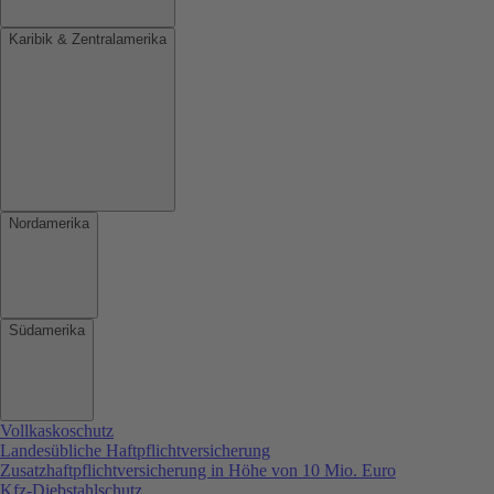
Karibik & Zentralamerika
Nordamerika
Südamerika
Vollkaskoschutz
Landesübliche Haftpflichtversicherung
Zusatzhaftpflichtversicherung in Höhe von 10 Mio. Euro
Kfz-Diebstahlschutz