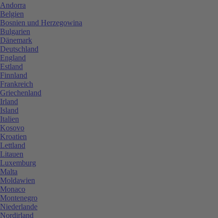
Andorra
Belgien
Bosnien und Herzegowina
Bulgarien
Dänemark
Deutschland
England
Estland
Finnland
Frankreich
Griechenland
Irland
Island
Italien
Kosovo
Kroatien
Lettland
Litauen
Luxemburg
Malta
Moldawien
Monaco
Montenegro
Niederlande
Nordirland