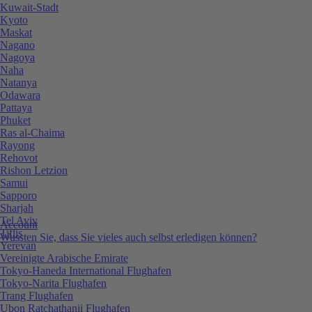
Kuwait-Stadt
Kyoto
Maskat
Nagano
Nagoya
Naha
Natanya
Odawara
Pattaya
Phuket
Ras al-Chaima
Rayong
Rehovot
Rishon Letzion
Samui
Sapporo
Sharjah
Tel Aviv
Account
Tiflis
Wussten Sie, dass Sie vieles auch selbst erledigen können?
Yerevan
Vereinigte Arabische Emirate
Tokyo-Haneda International Flughafen
Tokyo-Narita Flughafen
Trang Flughafen
Ubon Ratchathanii Flughafen