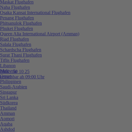
Maskat Flughafen
Naha Flughafen
Osaka Kansai International Flughafen
Penang Flughafen
Phitsanulok Flughafen
Phuket Flughafen
Queen Alia International Airport (Amman)
Riad Flughafen
Salala Flughafen
Schardscha Flughafen
Surat Thani Flughafen
Tiflis Flughafen
Libanon
Malaysia
0800 / 50 10 25
Oman
erreichbar ab 09:00 Uhr
Philippinen
Saudi-Arabien
Singapur
Sri Lanka
Südkorea
Thailand
Amman
Aomori
Aqaba
Ashdod