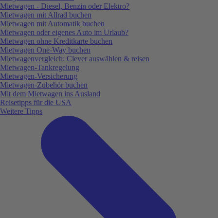
Mietwagen - Diesel, Benzin oder Elektro?
Mietwagen mit Allrad buchen
Mietwagen mit Automatik buchen
Mietwagen oder eigenes Auto im Urlaub?
Mietwagen ohne Kreditkarte buchen
Mietwagen One-Way buchen
Mietwagenvergleich: Clever auswählen & reisen
Mietwagen-Tankregelung
Mietwagen-Versicherung
Mietwagen-Zubehör buchen
Mit dem Mietwagen ins Ausland
Reisetipps für die USA
Weitere Tipps