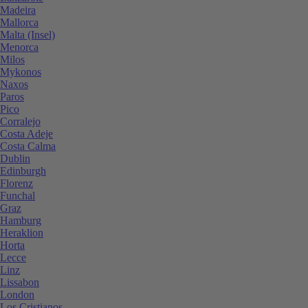
Madeira
Mallorca
Malta (Insel)
Menorca
Milos
Mykonos
Naxos
Paros
Pico
Corralejo
Costa Adeje
Costa Calma
Dublin
Edinburgh
Florenz
Funchal
Graz
Hamburg
Heraklion
Horta
Lecce
Linz
Lissabon
London
Los Cristianos