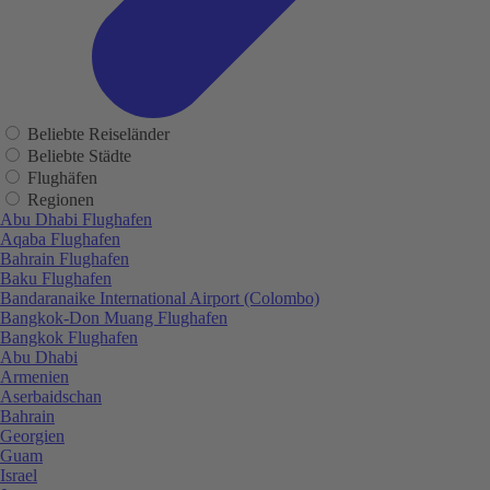
Beliebte Reiseländer
Beliebte Städte
Flughäfen
Regionen
Abu Dhabi Flughafen
Aqaba Flughafen
Bahrain Flughafen
Baku Flughafen
Bandaranaike International Airport (Colombo)
Bangkok-Don Muang Flughafen
Bangkok Flughafen
Abu Dhabi
Armenien
Aserbaidschan
Bahrain
Georgien
Guam
Israel