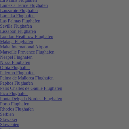
La Palma Flughafen
Lamezia Terme Flughafen
Lanzarote Flughafen
Larnaka Flughafen
Las Palmas Flughafen
Sevilla Flughafen
Lissabon Flughafen
London Heathrow Flughafen
Malaga Flughafen
Malta International Airport
Marseille Provence Flughafen
Neapel Flughafen
Nizza Flughafen
Olbia Flughafen
Palermo Flughafen
Palma de Mallorca Flughafen
Paphos Flughafen
Paris Charles de Gaulle Flughafen
Pico Flughafen
Ponta Delgada Nordela Flughafen
Porto Flughafen
Rhodos Flughafen
Serbien
Slowakei
Slowenien