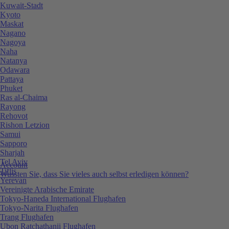
Kuwait-Stadt
Kyoto
Maskat
Nagano
Nagoya
Naha
Natanya
Odawara
Pattaya
Phuket
Ras al-Chaima
Rayong
Rehovot
Rishon Letzion
Samui
Sapporo
Sharjah
Tel Aviv
Account
Tiflis
Wussten Sie, dass Sie vieles auch selbst erledigen können?
Yerevan
Vereinigte Arabische Emirate
Tokyo-Haneda International Flughafen
Tokyo-Narita Flughafen
Trang Flughafen
Ubon Ratchathanii Flughafen