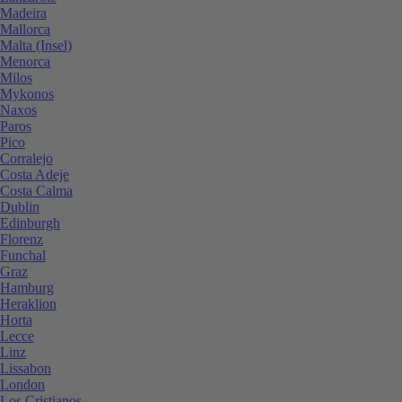
Madeira
Mallorca
Malta (Insel)
Menorca
Milos
Mykonos
Naxos
Paros
Pico
Corralejo
Costa Adeje
Costa Calma
Dublin
Edinburgh
Florenz
Funchal
Graz
Hamburg
Heraklion
Horta
Lecce
Linz
Lissabon
London
Los Cristianos