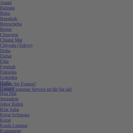
Atami
Bahrain
Baku
Bangkok
Beerscheba
Beirut
Chaweng
Chiang Mai
Chiyoda (Tokyo)
Doha
Dubai
Eilat
Fujairah
Fukuoka
Gotemba
Haifa
Haben Sie Fragen?
Hokuto
Unser Customer Service ist für Sie da!
Hua Hin
Jerusalem
Johor Bahru
Kfar Saba
Kirjat Schmona
Korat
Kuala Lumpur
Kumamoto