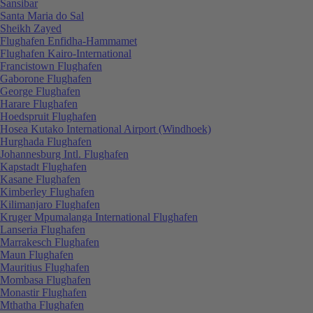
Sansibar
Santa Maria do Sal
Sheikh Zayed
Flughafen Enfidha-Hammamet
Flughafen Kairo-International
Francistown Flughafen
Gaborone Flughafen
George Flughafen
Harare Flughafen
Hoedspruit Flughafen
Hosea Kutako International Airport (Windhoek)
Hurghada Flughafen
Johannesburg Intl. Flughafen
Kapstadt Flughafen
Kasane Flughafen
Kimberley Flughafen
Kilimanjaro Flughafen
Kruger Mpumalanga International Flughafen
Lanseria Flughafen
Marrakesch Flughafen
Maun Flughafen
Mauritius Flughafen
Mombasa Flughafen
Monastir Flughafen
Mthatha Flughafen