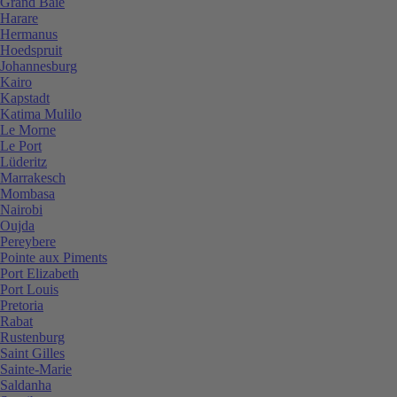
Grand Baie
Harare
Hermanus
Hoedspruit
Johannesburg
Kairo
Kapstadt
Katima Mulilo
Le Morne
Le Port
Lüderitz
Marrakesch
Mombasa
Nairobi
Oujda
Pereybere
Pointe aux Piments
Port Elizabeth
Port Louis
Pretoria
Rabat
Rustenburg
Saint Gilles
Sainte-Marie
Saldanha