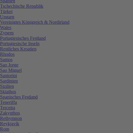
Spanien
Tschechische Republik
Türkei
Ungarn
Vereinigtes Königreich & Nordirland
Wales
Zypern
Portugiesisches Festland
Portugiesische Inseln
Restliches Kroatien
Rhodos
Samos
Sao Jorge
Sao Miguel
Santorini
Sardinien
Sizilien
Skiathos
Spanisches Festland
Teneriffa
Terceira
Zakynthos
Rethymnon
Reykjavík
Rom