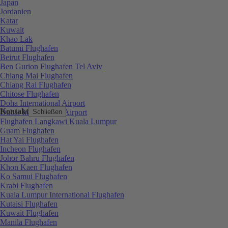
Japan
Jordanien
Katar
Kuwait
Khao Lak
Batumi Flughafen
Beirut Flughafen
Ben Gurion Flughafen Tel Aviv
Chiang Mai Flughafen
Chiang Rai Flughafen
Chitose Flughafen
Doha International Airport
Kontakt
Dubai International Airport
Schließen
Flughafen Langkawi Kuala Lumpur
Guam Flughafen
Hat Yai Flughafen
Incheon Flughafen
Johor Bahru Flughafen
Khon Kaen Flughafen
Ko Samui Flughafen
Krabi Flughafen
Kuala Lumpur International Flughafen
Kutaisi Flughafen
Kuwait Flughafen
Manila Flughafen