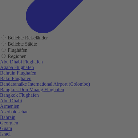
Beliebte Reiseländer
Beliebte Städte
Flughäfen
Regionen
Abu Dhabi Flughafen
Aqaba Flughafen
Bahrain Flughafen
Baku Flughafen
Bandaranaike International Airport (Colombo)
Bangkok-Don Muang Flughafen
Bangkok Flughafen
Abu Dhabi
Armenien
Aserbaidschan
Bahrain
Georgien
Guam
Israel