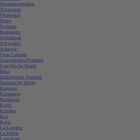
Nordmazedonien
Norwegen
Österreich
Polen
Portugal
Rumänien
Schottland
Schweden
Schweiz
Gran Canaria
Griechisches Festland
Griechische Inseln
Ibiza
Italienisches Festland
Italienische Inseln
Kanaren
Karpathos
Kefalonia
Korfu
Korsika
Kos
Kreta
La Gomera
La Palma
Lanzarote