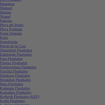
Madalena
Mailand
Malaga
Neapel
Palermo
Playa del Ingles
Playa Portinatx
Ponta Delgada
Porto
Portoferraio
Puerto de la Cruz
Düsseldorf Flughafen
Edinburgh Flughafen
Faro Flughafen
Florenz Flughafen
Fuerteventura Flughafen
Funchal Flughafen
Hamburg Flughafen
Heraklion Flughafen
Ibiza Flughafen
Kalamata Flughafen
Karpathos Flughafen
Keflavik Flughafen (KEF)
Korfu Flughafen