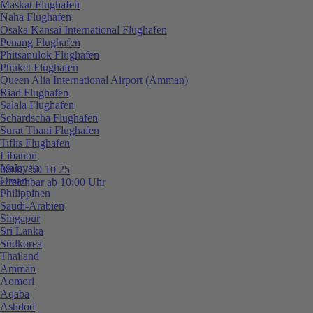
Maskat Flughafen
Naha Flughafen
Osaka Kansai International Flughafen
Penang Flughafen
Phitsanulok Flughafen
Phuket Flughafen
Queen Alia International Airport (Amman)
Riad Flughafen
Salala Flughafen
Schardscha Flughafen
Surat Thani Flughafen
Tiflis Flughafen
Libanon
Malaysia
0800 / 50 10 25
Oman
erreichbar ab 10:00 Uhr
Philippinen
Saudi-Arabien
Singapur
Sri Lanka
Südkorea
Thailand
Amman
Aomori
Aqaba
Ashdod