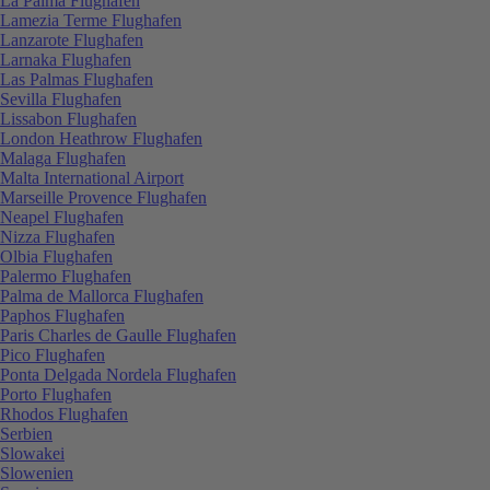
La Palma Flughafen
Lamezia Terme Flughafen
Lanzarote Flughafen
Larnaka Flughafen
Las Palmas Flughafen
Sevilla Flughafen
Lissabon Flughafen
London Heathrow Flughafen
Malaga Flughafen
Malta International Airport
Marseille Provence Flughafen
Neapel Flughafen
Nizza Flughafen
Olbia Flughafen
Palermo Flughafen
Palma de Mallorca Flughafen
Paphos Flughafen
Paris Charles de Gaulle Flughafen
Pico Flughafen
Ponta Delgada Nordela Flughafen
Porto Flughafen
Rhodos Flughafen
Serbien
Slowakei
Slowenien