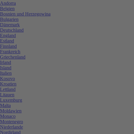
Andorra
Belgien
Bosnien und Herzegowina
Bulgarien
Dänemark
Deutschland
England
Estland
Finnland
Frankreich
Griechenland
Irland
Island
Italien
Kosovo
Kroatien
Lettland
Litauen
Luxemburg
Malta
Moldawien
Monaco
Montenegro
Niederlande
Nordirland