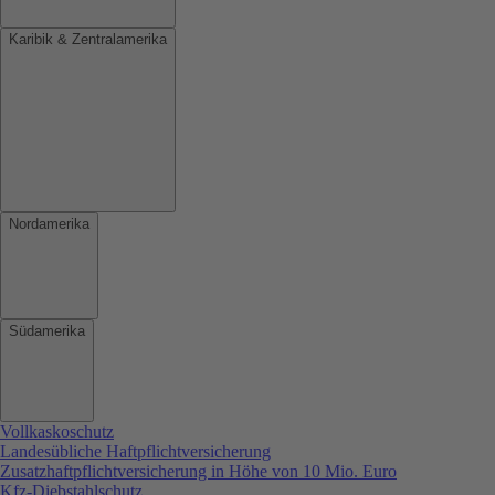
Karibik & Zentralamerika
Nordamerika
Südamerika
Vollkaskoschutz
Landesübliche Haftpflichtversicherung
Zusatzhaftpflichtversicherung in Höhe von 10 Mio. Euro
Kfz-Diebstahlschutz