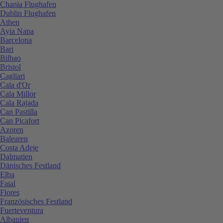
Chania Flughafen
Dublin Flughafen
Athen
Ayia Napa
Barcelona
Bari
Bilbao
Bristol
Cagliari
Cala d'Or
Cala Millor
Cala Rajada
Can Pastilla
Can Picafort
Azoren
Balearen
Costa Adeje
Dalmatien
Dänisches Festland
Elba
Faial
Flores
Französisches Festland
Fuerteventura
Albanien