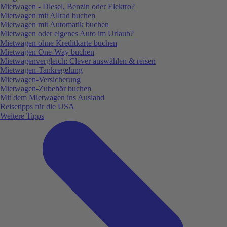
Mietwagen - Diesel, Benzin oder Elektro?
Mietwagen mit Allrad buchen
Mietwagen mit Automatik buchen
Mietwagen oder eigenes Auto im Urlaub?
Mietwagen ohne Kreditkarte buchen
Mietwagen One-Way buchen
Mietwagenvergleich: Clever auswählen & reisen
Mietwagen-Tankregelung
Mietwagen-Versicherung
Mietwagen-Zubehör buchen
Mit dem Mietwagen ins Ausland
Reisetipps für die USA
Weitere Tipps