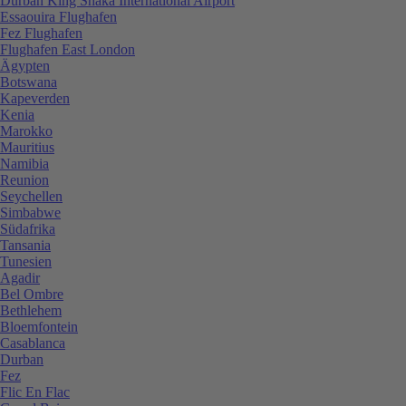
Durban King Shaka International Airport
Essaouira Flughafen
Fez Flughafen
Flughafen East London
Ägypten
Botswana
Kapeverden
Kenia
Marokko
Mauritius
Namibia
Reunion
Seychellen
Simbabwe
Südafrika
Tansania
Tunesien
Agadir
Bel Ombre
Bethlehem
Bloemfontein
Casablanca
Durban
Fez
Flic En Flac