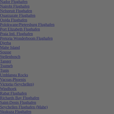
Nador Flughafen
Nairobi Flughafen
Nelspruit Flughafen
Ouarzazate Flughafen
Oujda Flughafen
Polokwane/Pietersburg Flughafen
Port Elizabeth Flughafen
Praia Intl. Flughafen
Pretoria Wonderboom Flughafen
Djerba
Mahe Island
Sousse
Stellenbosch
Tanger
Tsumeb
Tunis
Umhlanga Rocks
Vacoas-Phoenix
Victoria (Seychellen)
Windhoek
Rabat Flughafen
Richards Bay Flughafen
Saint-Denis Flughafen
Seychellen Flughafen (Mahe)
Skukuza Flughafen