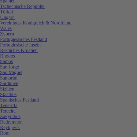
Spanien
Tschechische Republik
Türkei
Ungarn
Vereinigtes Königreich & Nordirland
Wales
Zypern
Portugiesisches Festland
Portugiesische Inseln
Restliches Kroatien
Rhodos
Samos
Sao Jorge
Sao Miguel
Santorini
Sardinien
Sizilien
Skiathos
Spanisches Festland
Teneriffa
Terceira
Zakynthos
Rethymnon
Reykjavík
Rom