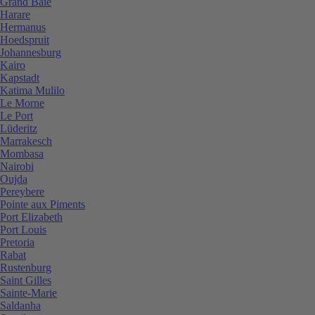
Grand Baie
Harare
Hermanus
Hoedspruit
Johannesburg
Kairo
Kapstadt
Katima Mulilo
Le Morne
Le Port
Lüderitz
Marrakesch
Mombasa
Nairobi
Oujda
Pereybere
Pointe aux Piments
Port Elizabeth
Port Louis
Pretoria
Rabat
Rustenburg
Saint Gilles
Sainte-Marie
Saldanha