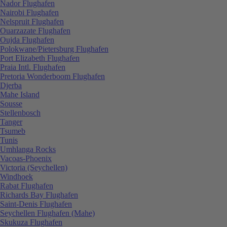
Nador Flughafen
Nairobi Flughafen
Nelspruit Flughafen
Ouarzazate Flughafen
Oujda Flughafen
Polokwane/Pietersburg Flughafen
Port Elizabeth Flughafen
Praia Intl. Flughafen
Pretoria Wonderboom Flughafen
Djerba
Mahe Island
Sousse
Stellenbosch
Tanger
Tsumeb
Tunis
Umhlanga Rocks
Vacoas-Phoenix
Victoria (Seychellen)
Windhoek
Rabat Flughafen
Richards Bay Flughafen
Saint-Denis Flughafen
Seychellen Flughafen (Mahe)
Skukuza Flughafen