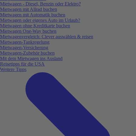
Mietwagen - Diesel, Benzin oder Elektro?
Mietwagen mit Allrad buchen
Mietwagen mit Automatik buchen
Mietwagen oder eigenes Auto im Urlaub?
Mietwagen ohne Kreditkarte buchen
Mietwagen One-Way buchen
Mietwagenvergleich: Clever auswählen & reisen
Mietwagen-Tankregelung
Mietwagen-Versicherung
Mietwagen-Zubehör buchen
Mit dem Mietwagen ins Ausland
Reisetipps für die USA
Weitere Tipps