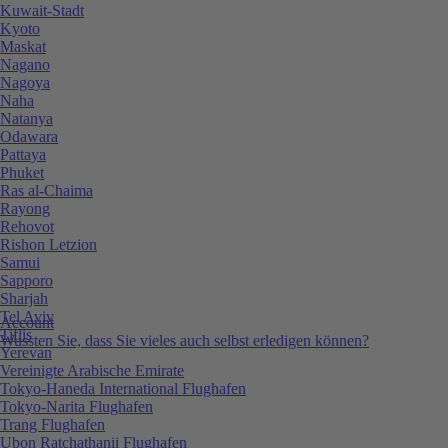
Kuwait-Stadt
Kyoto
Maskat
Nagano
Nagoya
Naha
Natanya
Odawara
Pattaya
Phuket
Ras al-Chaima
Rayong
Rehovot
Rishon Letzion
Samui
Sapporo
Sharjah
Tel Aviv
Account
Tiflis
Wussten Sie, dass Sie vieles auch selbst erledigen können?
Yerevan
Vereinigte Arabische Emirate
Tokyo-Haneda International Flughafen
Tokyo-Narita Flughafen
Trang Flughafen
Ubon Ratchathanii Flughafen