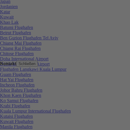
Japan
Jordanien
Katar
Kuwait
Khao Lak
Batumi Flughafen
Beirut Flughafen
Ben Gurion Flughafen Tel Aviv
Chiang Mai Flughafen
Chiang Rai Flughafen
Chitose Flughafen
Doha International Airport
Kontakt
Dubai International Airport
Schließen
Flughafen Langkawi Kuala Lumpur
Guam Flughafen
Hat Yai Flughafen
Incheon Flughafen
Johor Bahru Flughafen
Khon Kaen Flughafen
Ko Samui Flughafen
Krabi Flughafen
Kuala Lumpur International Flughafen
Kutaisi Flughafen
Kuwait Flughafen
Manila Flughafen