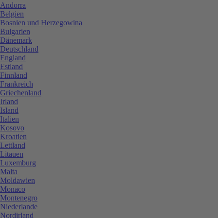
Andorra
Belgien
Bosnien und Herzegowina
Bulgarien
Dänemark
Deutschland
England
Estland
Finnland
Frankreich
Griechenland
Irland
Island
Italien
Kosovo
Kroatien
Lettland
Litauen
Luxemburg
Malta
Moldawien
Monaco
Montenegro
Niederlande
Nordirland