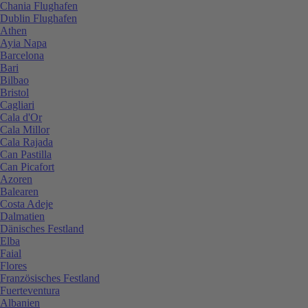
Chania Flughafen
Dublin Flughafen
Athen
Ayia Napa
Barcelona
Bari
Bilbao
Bristol
Cagliari
Cala d'Or
Cala Millor
Cala Rajada
Can Pastilla
Can Picafort
Azoren
Balearen
Costa Adeje
Dalmatien
Dänisches Festland
Elba
Faial
Flores
Französisches Festland
Fuerteventura
Albanien