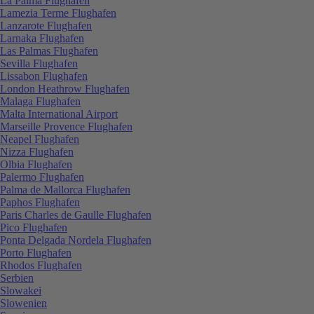
La Palma Flughafen
Lamezia Terme Flughafen
Lanzarote Flughafen
Larnaka Flughafen
Las Palmas Flughafen
Sevilla Flughafen
Lissabon Flughafen
London Heathrow Flughafen
Malaga Flughafen
Malta International Airport
Marseille Provence Flughafen
Neapel Flughafen
Nizza Flughafen
Olbia Flughafen
Palermo Flughafen
Palma de Mallorca Flughafen
Paphos Flughafen
Paris Charles de Gaulle Flughafen
Pico Flughafen
Ponta Delgada Nordela Flughafen
Porto Flughafen
Rhodos Flughafen
Serbien
Slowakei
Slowenien