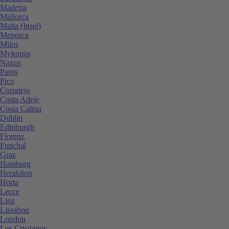
Madeira
Mallorca
Malta (Insel)
Menorca
Milos
Mykonos
Naxos
Paros
Pico
Corralejo
Costa Adeje
Costa Calma
Dublin
Edinburgh
Florenz
Funchal
Graz
Hamburg
Heraklion
Horta
Lecce
Linz
Lissabon
London
Los Cristianos