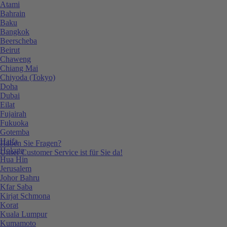
Atami
Bahrain
Baku
Bangkok
Beerscheba
Beirut
Chaweng
Chiang Mai
Chiyoda (Tokyo)
Doha
Dubai
Eilat
Fujairah
Fukuoka
Gotemba
Haifa
Haben Sie Fragen?
Hokuto
Unser Customer Service ist für Sie da!
Hua Hin
Jerusalem
Johor Bahru
Kfar Saba
Kirjat Schmona
Korat
Kuala Lumpur
Kumamoto