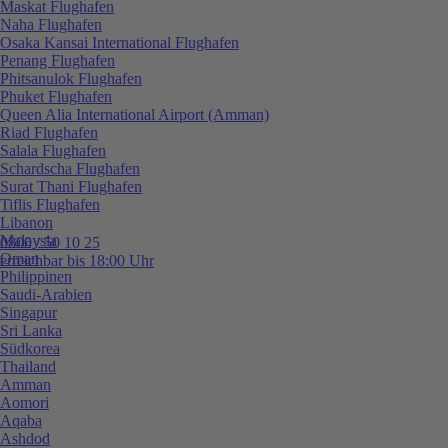
Maskat Flughafen
Naha Flughafen
Osaka Kansai International Flughafen
Penang Flughafen
Phitsanulok Flughafen
Phuket Flughafen
Queen Alia International Airport (Amman)
Riad Flughafen
Salala Flughafen
Schardscha Flughafen
Surat Thani Flughafen
Tiflis Flughafen
Libanon
Malaysia
0800 / 50 10 25
Oman
erreichbar bis 18:00 Uhr
Philippinen
Saudi-Arabien
Singapur
Sri Lanka
Südkorea
Thailand
Amman
Aomori
Aqaba
Ashdod