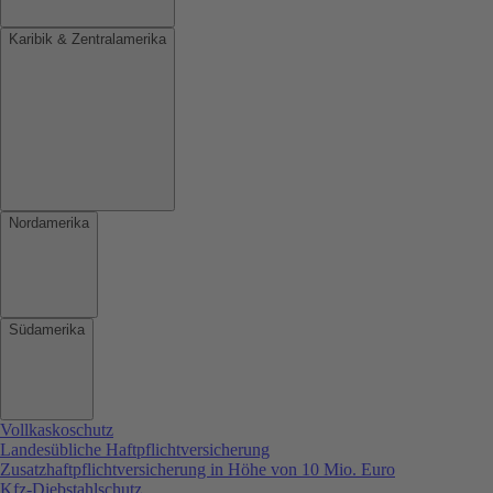
Karibik & Zentralamerika
Nordamerika
Südamerika
Vollkaskoschutz
Landesübliche Haftpflichtversicherung
Zusatzhaftpflichtversicherung in Höhe von 10 Mio. Euro
Kfz-Diebstahlschutz