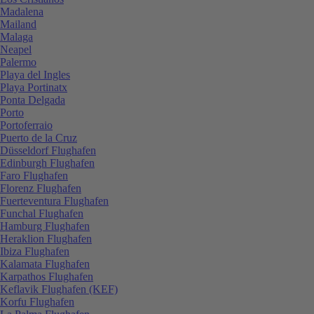
Madalena
Mailand
Malaga
Neapel
Palermo
Playa del Ingles
Playa Portinatx
Ponta Delgada
Porto
Portoferraio
Puerto de la Cruz
Düsseldorf Flughafen
Edinburgh Flughafen
Faro Flughafen
Florenz Flughafen
Fuerteventura Flughafen
Funchal Flughafen
Hamburg Flughafen
Heraklion Flughafen
Ibiza Flughafen
Kalamata Flughafen
Karpathos Flughafen
Keflavik Flughafen (KEF)
Korfu Flughafen