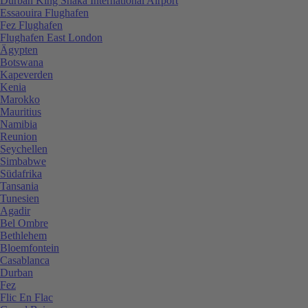
Durban King Shaka International Airport
Essaouira Flughafen
Fez Flughafen
Flughafen East London
Ägypten
Botswana
Kapeverden
Kenia
Marokko
Mauritius
Namibia
Reunion
Seychellen
Simbabwe
Südafrika
Tansania
Tunesien
Agadir
Bel Ombre
Bethlehem
Bloemfontein
Casablanca
Durban
Fez
Flic En Flac