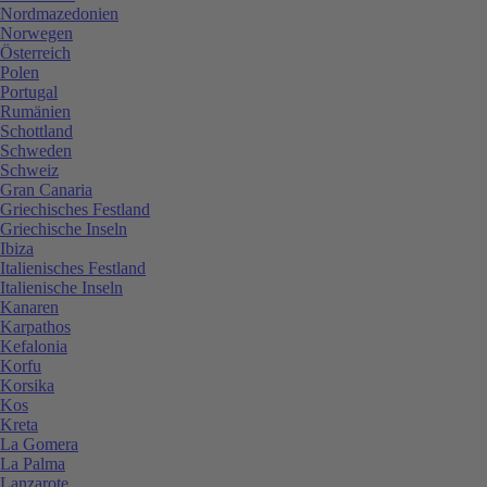
Nordmazedonien
Norwegen
Österreich
Polen
Portugal
Rumänien
Schottland
Schweden
Schweiz
Gran Canaria
Griechisches Festland
Griechische Inseln
Ibiza
Italienisches Festland
Italienische Inseln
Kanaren
Karpathos
Kefalonia
Korfu
Korsika
Kos
Kreta
La Gomera
La Palma
Lanzarote