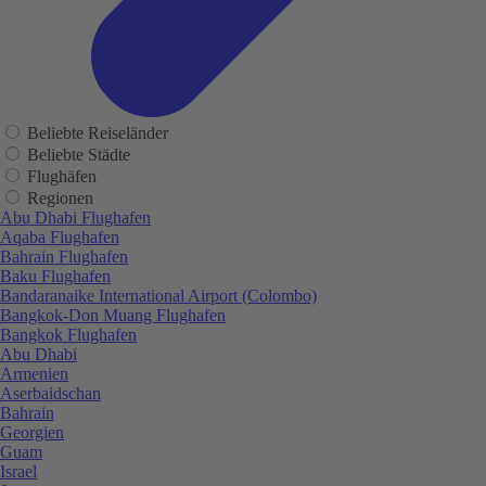
Beliebte Reiseländer
Beliebte Städte
Flughäfen
Regionen
Abu Dhabi Flughafen
Aqaba Flughafen
Bahrain Flughafen
Baku Flughafen
Bandaranaike International Airport (Colombo)
Bangkok-Don Muang Flughafen
Bangkok Flughafen
Abu Dhabi
Armenien
Aserbaidschan
Bahrain
Georgien
Guam
Israel