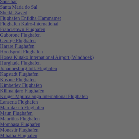
Sansibar
Santa Maria do Sal
Sheikh Zayed
Flughafen Enfidha-Hammamet
Flughafen Kairo-International
Francistown Flughafen
Gaborone Flughafen
George Flughafen
Harare Flughafen
Hoedspruit Flughafen
Hosea Kutako International Airport (Windhoek)
Hurghada Flughafen
Johannesburg Intl. Flughafen
Kapstadt Flughafen
Kasane Flughafen
Kimberley Flughafen
Kilimanjaro Flughafen
Kruger Mpumalanga International Flughafen
Lanseria Flughafen
Marrakesch Flughafen
Maun Flughafen
Mauritius Flughafen
Mombasa Flughafen
Monastir Flughafen
Mthatha Flughafen