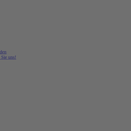
lden
 Sie uns!