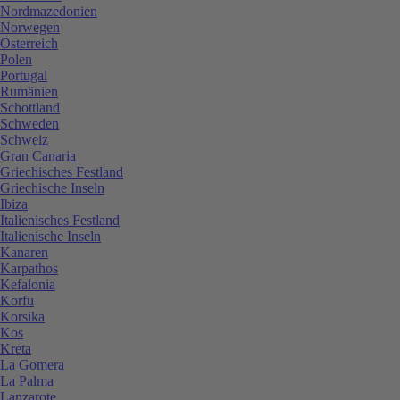
Nordmazedonien
Norwegen
Österreich
Polen
Portugal
Rumänien
Schottland
Schweden
Schweiz
Gran Canaria
Griechisches Festland
Griechische Inseln
Ibiza
Italienisches Festland
Italienische Inseln
Kanaren
Karpathos
Kefalonia
Korfu
Korsika
Kos
Kreta
La Gomera
La Palma
Lanzarote