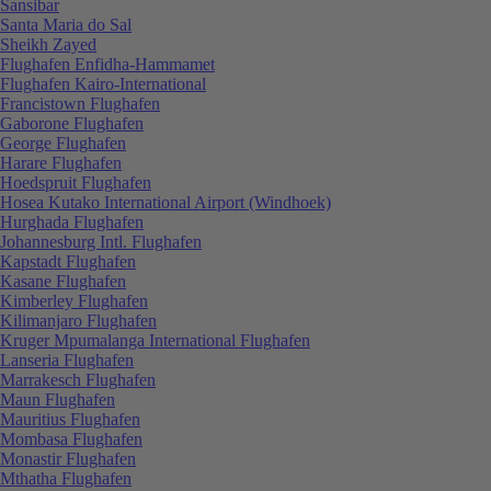
Sansibar
Santa Maria do Sal
Sheikh Zayed
Flughafen Enfidha-Hammamet
Flughafen Kairo-International
Francistown Flughafen
Gaborone Flughafen
George Flughafen
Harare Flughafen
Hoedspruit Flughafen
Hosea Kutako International Airport (Windhoek)
Hurghada Flughafen
Johannesburg Intl. Flughafen
Kapstadt Flughafen
Kasane Flughafen
Kimberley Flughafen
Kilimanjaro Flughafen
Kruger Mpumalanga International Flughafen
Lanseria Flughafen
Marrakesch Flughafen
Maun Flughafen
Mauritius Flughafen
Mombasa Flughafen
Monastir Flughafen
Mthatha Flughafen