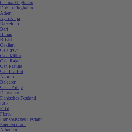
Chania Flughafen
Dublin Flughafen
Athen
Ayia Napa
Barcelona
Bari
Bilbao
Bristol
Cagliari
Cala d'Or
Cala Millor
Cala Rajada
Can Pastilla
Can Picafort
Azoren
Balearen
Costa Adeje
Dalmatien
Dänisches Festland
Elba
Faial
Flores
Französisches Festland
Fuerteventura
Albanien