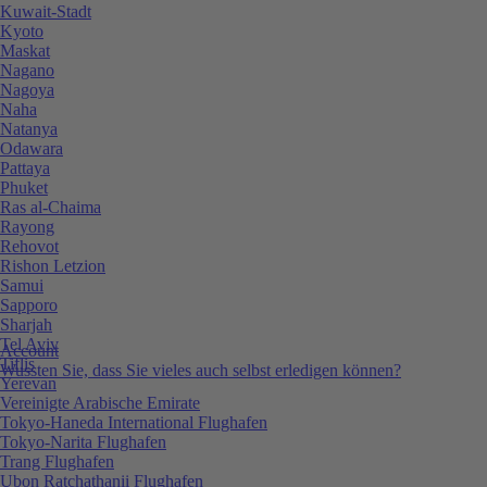
Kuwait-Stadt
Kyoto
Maskat
Nagano
Nagoya
Naha
Natanya
Odawara
Pattaya
Phuket
Ras al-Chaima
Rayong
Rehovot
Rishon Letzion
Samui
Sapporo
Sharjah
Tel Aviv
Account
Tiflis
Wussten Sie, dass Sie vieles auch selbst erledigen können?
Yerevan
Vereinigte Arabische Emirate
Tokyo-Haneda International Flughafen
Tokyo-Narita Flughafen
Trang Flughafen
Ubon Ratchathanii Flughafen