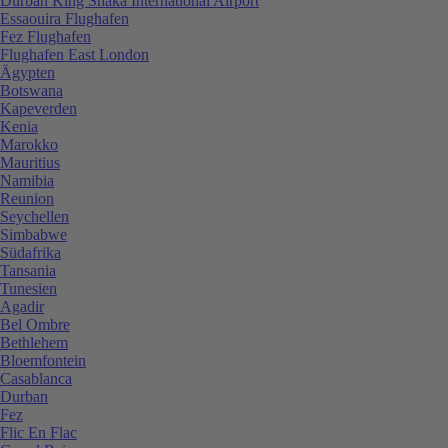
Durban King Shaka International Airport
Essaouira Flughafen
Fez Flughafen
Flughafen East London
Ägypten
Botswana
Kapeverden
Kenia
Marokko
Mauritius
Namibia
Reunion
Seychellen
Simbabwe
Südafrika
Tansania
Tunesien
Agadir
Bel Ombre
Bethlehem
Bloemfontein
Casablanca
Durban
Fez
Flic En Flac