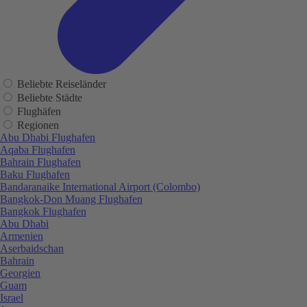
Beliebte Reiseländer
Beliebte Städte
Flughäfen
Regionen
Abu Dhabi Flughafen
Aqaba Flughafen
Bahrain Flughafen
Baku Flughafen
Bandaranaike International Airport (Colombo)
Bangkok-Don Muang Flughafen
Bangkok Flughafen
Abu Dhabi
Armenien
Aserbaidschan
Bahrain
Georgien
Guam
Israel