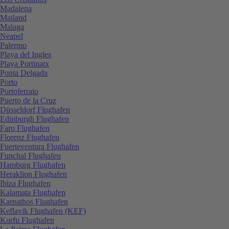
Madalena
Mailand
Malaga
Neapel
Palermo
Playa del Ingles
Playa Portinatx
Ponta Delgada
Porto
Portoferraio
Puerto de la Cruz
Düsseldorf Flughafen
Edinburgh Flughafen
Faro Flughafen
Florenz Flughafen
Fuerteventura Flughafen
Funchal Flughafen
Hamburg Flughafen
Heraklion Flughafen
Ibiza Flughafen
Kalamata Flughafen
Karpathos Flughafen
Keflavik Flughafen (KEF)
Korfu Flughafen