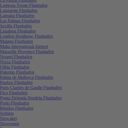
La Palma Flughafen
Lamezia Terme Flughafen
Lanzarote Flughafen
Larnaka Flughafen
Las Palmas Flughafen
Sevilla Flughafen
Lissabon Flughafen
London Heathrow Flughafen
Malaga Flughafen
Malta International Airport
Marseille Provence Flughafen
Neapel Flughafen
Nizza Flughafen
Olbia Flughafen
Palermo Flughafen
Palma de Mallorca Flughafen
Paphos Flughafen
Paris Charles de Gaulle Flughafen
Pico Flughafen
Ponta Delgada Nordela Flughafen
Porto Flughafen
Rhodos Flughafen
Serbien
Slowakei
Slowenien