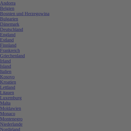
Andorra
Belgien
Bosnien und Herzegowina
Bulgarien
Dänemark
Deutschland
England
Estland
Finnland
Frankreich
Griechenland
Irland
Island
Italien
Kosovo
Kroatien
Lettland
Litauen
Luxemburg
Malta
Moldawien
Monaco
Montenegro
Niederlande
Nordirland