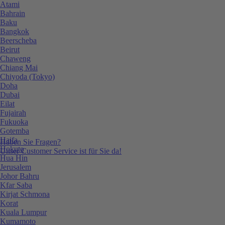
Atami
Bahrain
Baku
Bangkok
Beerscheba
Beirut
Chaweng
Chiang Mai
Chiyoda (Tokyo)
Doha
Dubai
Eilat
Fujairah
Fukuoka
Gotemba
Haifa
Haben Sie Fragen?
Hokuto
Unser Customer Service ist für Sie da!
Hua Hin
Jerusalem
Johor Bahru
Kfar Saba
Kirjat Schmona
Korat
Kuala Lumpur
Kumamoto