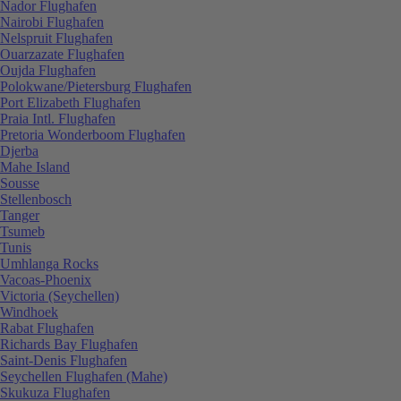
Nador Flughafen
Nairobi Flughafen
Nelspruit Flughafen
Ouarzazate Flughafen
Oujda Flughafen
Polokwane/Pietersburg Flughafen
Port Elizabeth Flughafen
Praia Intl. Flughafen
Pretoria Wonderboom Flughafen
Djerba
Mahe Island
Sousse
Stellenbosch
Tanger
Tsumeb
Tunis
Umhlanga Rocks
Vacoas-Phoenix
Victoria (Seychellen)
Windhoek
Rabat Flughafen
Richards Bay Flughafen
Saint-Denis Flughafen
Seychellen Flughafen (Mahe)
Skukuza Flughafen