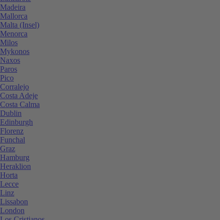
Madeira
Mallorca
Malta (Insel)
Menorca
Milos
Mykonos
Naxos
Paros
Pico
Corralejo
Costa Adeje
Costa Calma
Dublin
Edinburgh
Florenz
Funchal
Graz
Hamburg
Heraklion
Horta
Lecce
Linz
Lissabon
London
Los Cristianos