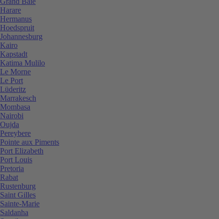
Grand Baie
Harare
Hermanus
Hoedspruit
Johannesburg
Kairo
Kapstadt
Katima Mulilo
Le Morne
Le Port
Lüderitz
Marrakesch
Mombasa
Nairobi
Oujda
Pereybere
Pointe aux Piments
Port Elizabeth
Port Louis
Pretoria
Rabat
Rustenburg
Saint Gilles
Sainte-Marie
Saldanha