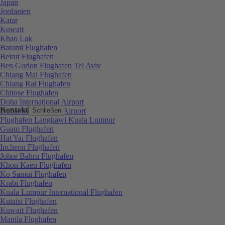
Japan
Jordanien
Katar
Kuwait
Khao Lak
Batumi Flughafen
Beirut Flughafen
Ben Gurion Flughafen Tel Aviv
Chiang Mai Flughafen
Chiang Rai Flughafen
Chitose Flughafen
Doha International Airport
Kontakt
Dubai International Airport
Schließen
Flughafen Langkawi Kuala Lumpur
Guam Flughafen
Hat Yai Flughafen
Incheon Flughafen
Johor Bahru Flughafen
Khon Kaen Flughafen
Ko Samui Flughafen
Krabi Flughafen
Kuala Lumpur International Flughafen
Kutaisi Flughafen
Kuwait Flughafen
Manila Flughafen