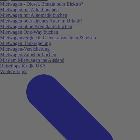
Mietwagen - Diesel, Benzin oder Elektro?
Mietwagen mit Allrad buchen
Mietwagen mit Automatik buchen
Mietwagen oder eigenes Auto im Urlaub?
Mietwagen ohne Kreditkarte buchen
Mietwagen One-Way buchen
Mietwagenvergleich: Clever auswählen & reisen
Mietwagen-Tankregelung
Mietwagen-Versicherung
Mietwagen-Zubehör buchen
Mit dem Mietwagen ins Ausland
Reisetipps für die USA
Weitere Tipps