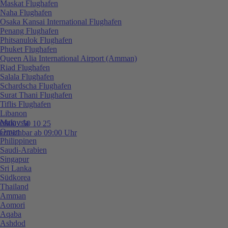
Maskat Flughafen
Naha Flughafen
Osaka Kansai International Flughafen
Penang Flughafen
Phitsanulok Flughafen
Phuket Flughafen
Queen Alia International Airport (Amman)
Riad Flughafen
Salala Flughafen
Schardscha Flughafen
Surat Thani Flughafen
Tiflis Flughafen
Libanon
Malaysia
0800 / 50 10 25
Oman
erreichbar ab 09:00 Uhr
Philippinen
Saudi-Arabien
Singapur
Sri Lanka
Südkorea
Thailand
Amman
Aomori
Aqaba
Ashdod