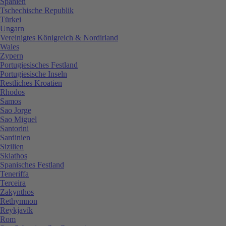
Spanien
Tschechische Republik
Türkei
Ungarn
Vereinigtes Königreich & Nordirland
Wales
Zypern
Portugiesisches Festland
Portugiesische Inseln
Restliches Kroatien
Rhodos
Samos
Sao Jorge
Sao Miguel
Santorini
Sardinien
Sizilien
Skiathos
Spanisches Festland
Teneriffa
Terceira
Zakynthos
Rethymnon
Reykjavík
Rom