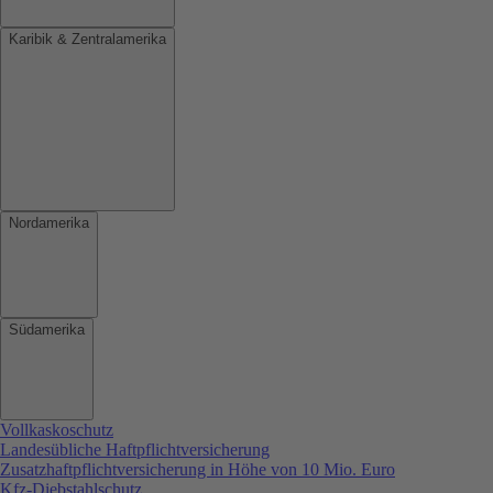
Karibik & Zentralamerika
Nordamerika
Südamerika
Vollkaskoschutz
Landesübliche Haftpflichtversicherung
Zusatzhaftpflichtversicherung in Höhe von 10 Mio. Euro
Kfz-Diebstahlschutz