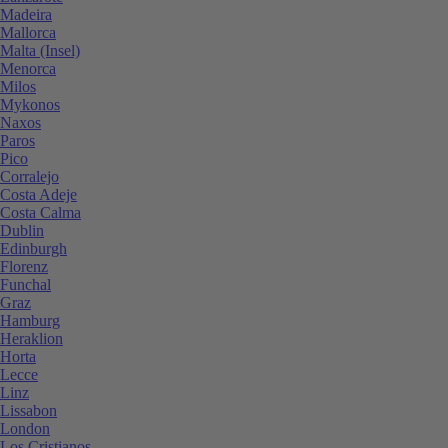
Madeira
Mallorca
Malta (Insel)
Menorca
Milos
Mykonos
Naxos
Paros
Pico
Corralejo
Costa Adeje
Costa Calma
Dublin
Edinburgh
Florenz
Funchal
Graz
Hamburg
Heraklion
Horta
Lecce
Linz
Lissabon
London
Los Cristianos