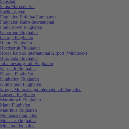
Sansibar
Santa Maria do Sal
Sheikh Zayed
Flughafen Enfidha-Hammamet
Flughafen Kairo-International
Francistown Flughafen
Gaborone Flughafen
George Flughafen
Harare Flughafen
Hoedspruit Flughafen
Hosea Kutako International Airport (Windhoek)
Hurghada Flughafen
Johannesburg Intl. Flughafen
Kapstadt Flughafen
Kasane Flughafen
Kimberley Flughafen
Kilimanjaro Flughafen
Kruger Mpumalanga International Flughafen
Lanseria Flughafen
Marrakesch Flughafen
Maun Flughafen
Mauritius Flughafen
Mombasa Flughafen
Monastir Flughafen
Mthatha Flughafen