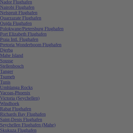
Nador Flughafen
Nairobi Flughafen
Nelspruit Flughafen
Ouarzazate Flughafen
Oujda Flughafen
Polokwane/Pietersburg Flughafen
Port Elizabeth Flughafen
Praia Intl. Flughafen
Pretoria Wonderboom Flughafen
Djerba
Mahe Island
Sousse
Stellenbosch
Tanger
Tsumeb
Tunis
Umhlanga Rocks
Vacoas-Phoenix
Victoria (Seychellen)
Windhoek
Rabat Flughafen
Richards Bay Flughafen
Saint-Denis Flughafen
Seychellen Flughafen (Mahe)
Skukuza Flughafen