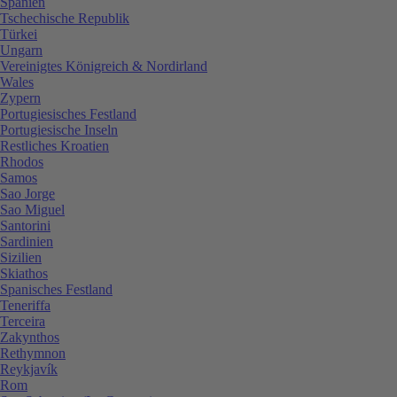
Spanien
Tschechische Republik
Türkei
Ungarn
Vereinigtes Königreich & Nordirland
Wales
Zypern
Portugiesisches Festland
Portugiesische Inseln
Restliches Kroatien
Rhodos
Samos
Sao Jorge
Sao Miguel
Santorini
Sardinien
Sizilien
Skiathos
Spanisches Festland
Teneriffa
Terceira
Zakynthos
Rethymnon
Reykjavík
Rom