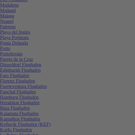
Madalena
Mailand
Malaga
Neapel
Palermo
Playa del Ingles
Playa Portinatx
Ponta Delgada
Porto
Portoferraio
Puerto de la Cruz
Düsseldorf Flughafen
Edinburgh Flughafen
Faro Flughafen
Florenz Flughafen
Fuerteventura Flughafen
Funchal Flughafen
Hamburg Flughafen
Heraklion Flughafen
Ibiza Flughafen
Kalamata Flughafen
Karpathos Flughafen
Keflavik Flughafen (KEF)
Korfu Flughafen