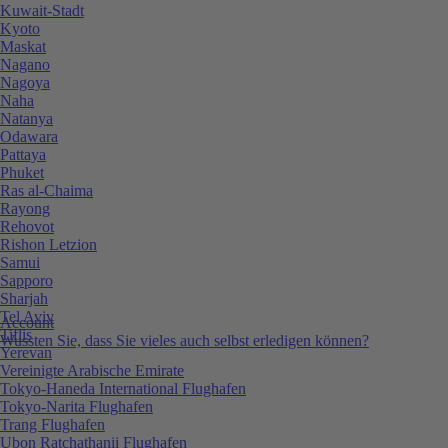
Kuwait-Stadt
Kyoto
Maskat
Nagano
Nagoya
Naha
Natanya
Odawara
Pattaya
Phuket
Ras al-Chaima
Rayong
Rehovot
Rishon Letzion
Samui
Sapporo
Sharjah
Tel Aviv
Account
Tiflis
Wussten Sie, dass Sie vieles auch selbst erledigen können?
Yerevan
Vereinigte Arabische Emirate
Tokyo-Haneda International Flughafen
Tokyo-Narita Flughafen
Trang Flughafen
Ubon Ratchathanii Flughafen