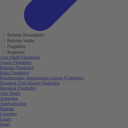
Beliebte Reiseländer
Beliebte Städte
Flughäfen
Regionen
Abu Dhabi Flughafen
Aqaba Flughafen
Bahrain Flughafen
Baku Flughafen
Bandaranaike International Airport (Colombo)
Bangkok-Don Muang Flughafen
Bangkok Flughafen
Abu Dhabi
Armenien
Aserbaidschan
Bahrain
Georgien
Guam
Israel