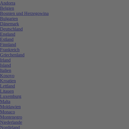
Andorra
Belgien
Bosnien und Herzegowina
Bulgarien
Dänemark
Deutschland
England
Estland
Finnland
Frankreich
Griechenland
Irland
Island
Italien
Kosovo
Kroatien
Lettland
Litauen
Luxemburg
Malta
Moldawien
Monaco
Montenegro
Niederlande
Nordirland