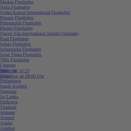
Maskat Flughafen
Naha Flughafen
Osaka Kansai International Flughafen
Penang Flughafen
Phitsanulok Flughafen
Phuket Flughafen
Queen Alia International Airport (Amman)
Riad Flughafen
Salala Flughafen
Schardscha Flughafen
Surat Thani Flughafen
Tiflis Flughafen
Libanon
Malaysia
0800 / 50 10 25
Oman
erreichbar ab 09:00 Uhr
Philippinen
Saudi-Arabien
Singapur
Sri Lanka
Südkorea
Thailand
Amman
Aomori
Aqaba
Ashdod