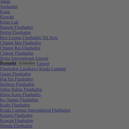
Japan
Jordanien
Katar
Kuwait
Khao Lak
Batumi Flughafen
Beirut Flughafen
Ben Gurion Flughafen Tel Aviv
Chiang Mai Flughafen
Chiang Rai Flughafen
Chitose Flughafen
Doha International Airport
Kontakt
Dubai International Airport
Schließen
Flughafen Langkawi Kuala Lumpur
Guam Flughafen
Hat Yai Flughafen
Incheon Flughafen
Johor Bahru Flughafen
Khon Kaen Flughafen
Ko Samui Flughafen
Krabi Flughafen
Kuala Lumpur International Flughafen
Kutaisi Flughafen
Kuwait Flughafen
Manila Flughafen