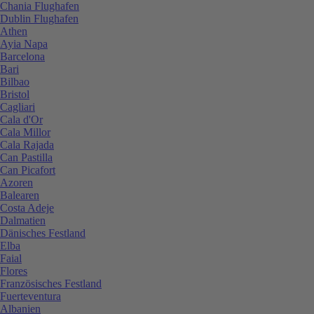
Chania Flughafen
Dublin Flughafen
Athen
Ayia Napa
Barcelona
Bari
Bilbao
Bristol
Cagliari
Cala d'Or
Cala Millor
Cala Rajada
Can Pastilla
Can Picafort
Azoren
Balearen
Costa Adeje
Dalmatien
Dänisches Festland
Elba
Faial
Flores
Französisches Festland
Fuerteventura
Albanien