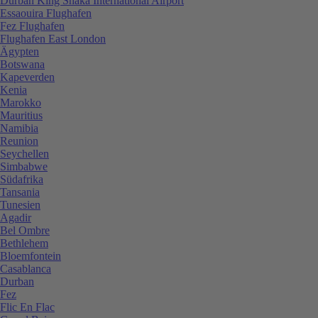
Durban King Shaka International Airport
Essaouira Flughafen
Fez Flughafen
Flughafen East London
Ägypten
Botswana
Kapeverden
Kenia
Marokko
Mauritius
Namibia
Reunion
Seychellen
Simbabwe
Südafrika
Tansania
Tunesien
Agadir
Bel Ombre
Bethlehem
Bloemfontein
Casablanca
Durban
Fez
Flic En Flac