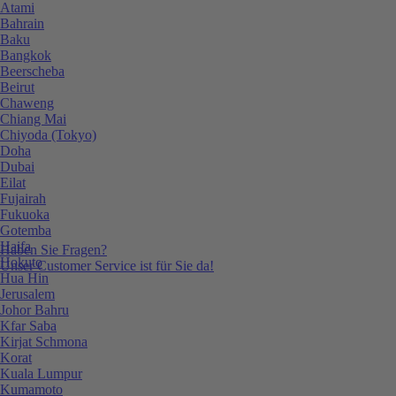
Atami
Bahrain
Baku
Bangkok
Beerscheba
Beirut
Chaweng
Chiang Mai
Chiyoda (Tokyo)
Doha
Dubai
Eilat
Fujairah
Fukuoka
Gotemba
Haifa
Haben Sie Fragen?
Hokuto
Unser Customer Service ist für Sie da!
Hua Hin
Jerusalem
Johor Bahru
Kfar Saba
Kirjat Schmona
Korat
Kuala Lumpur
Kumamoto