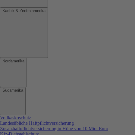
Karibik & Zentralamerika
Nordamerika
Südamerika
Vollkaskoschutz
Landesübliche Haftpflichtversicherung
Zusatzhaftpflichtversicherung in Höhe von 10 Mio. Euro
Kfz-Diebstahlschutz