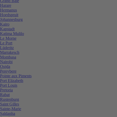
Grand Baie
Harare
Hermanus
Hoedspruit
Johannesburg
Kairo
Kapstadt
Katima Mulilo
Le Morne
Le Port
Lüderitz
Marrakesch
Mombasa
Nairobi
Oujda
Pereybere
Pointe aux Piments
Port Elizabeth
Port Louis
Pretoria
Rabat
Rustenburg
Saint Gilles
Sainte-Marie
Saldanha