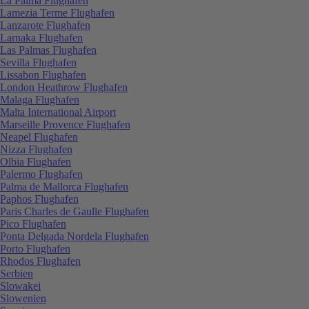
La Palma Flughafen
Lamezia Terme Flughafen
Lanzarote Flughafen
Larnaka Flughafen
Las Palmas Flughafen
Sevilla Flughafen
Lissabon Flughafen
London Heathrow Flughafen
Malaga Flughafen
Malta International Airport
Marseille Provence Flughafen
Neapel Flughafen
Nizza Flughafen
Olbia Flughafen
Palermo Flughafen
Palma de Mallorca Flughafen
Paphos Flughafen
Paris Charles de Gaulle Flughafen
Pico Flughafen
Ponta Delgada Nordela Flughafen
Porto Flughafen
Rhodos Flughafen
Serbien
Slowakei
Slowenien