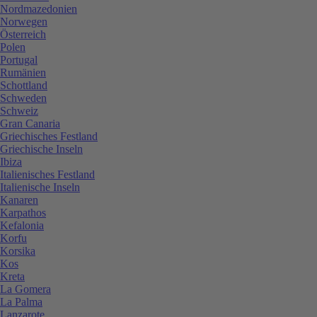
Nordmazedonien
Norwegen
Österreich
Polen
Portugal
Rumänien
Schottland
Schweden
Schweiz
Gran Canaria
Griechisches Festland
Griechische Inseln
Ibiza
Italienisches Festland
Italienische Inseln
Kanaren
Karpathos
Kefalonia
Korfu
Korsika
Kos
Kreta
La Gomera
La Palma
Lanzarote