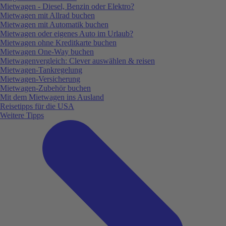
Mietwagen - Diesel, Benzin oder Elektro?
Mietwagen mit Allrad buchen
Mietwagen mit Automatik buchen
Mietwagen oder eigenes Auto im Urlaub?
Mietwagen ohne Kreditkarte buchen
Mietwagen One-Way buchen
Mietwagenvergleich: Clever auswählen & reisen
Mietwagen-Tankregelung
Mietwagen-Versicherung
Mietwagen-Zubehör buchen
Mit dem Mietwagen ins Ausland
Reisetipps für die USA
Weitere Tipps