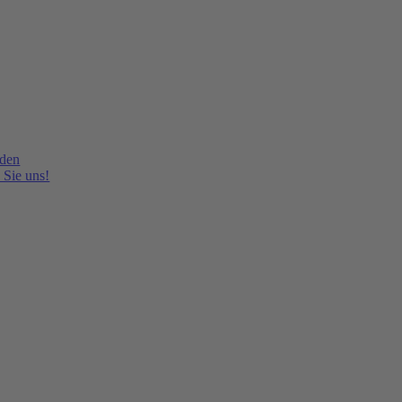
lden
 Sie uns!