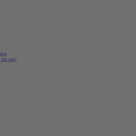
lden
 Sie uns!